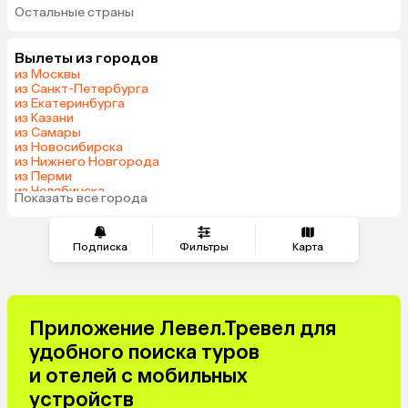
Остальные страны
Гонконг
Вылеты из городов
из Москвы
из Санкт-Петербурга
из Екатеринбурга
из Казани
из Самары
из Новосибирска
из Нижнего Новгорода
из Перми
из Челябинска
Показать все города
из Омска
Подписка
Фильтры
Карта
Приложение Левел.Тревел для
удобного поиска туров
и отелей с мобильных
устройств