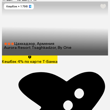
Кешбэк
+ 1 798
Цахкадзор, Армения
Aurora Resort Tsaghkadzor, By One
Кешбэк 4% по карте Т-Банка