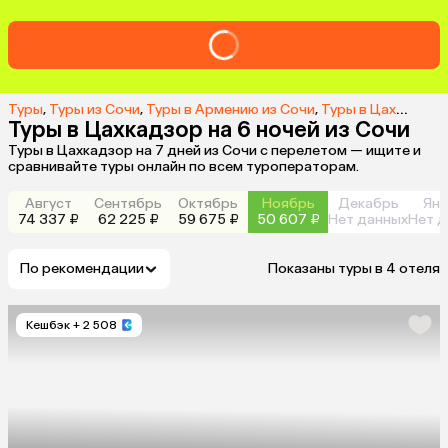
Туры
,
Туры из Сочи
,
Туры в Армению из Сочи
,
Туры в Цахкадзор из Сочи
Туры в Цахкадзор на 6 ночей из Сочи
Туры в Цахкадзор на 7 дней из Сочи с перелетом — ищите и
сравнивайте туры онлайн по всем туроператорам.
Август
Сентябрь
Октябрь
Ноябрь
Декабрь
Янв
74 337 ₽
62 225 ₽
59 675 ₽
50 607 ₽
Нет данных
Нет д
По рекомендации
Показаны туры в 4 отеля
Кешбэк
+ 2 508