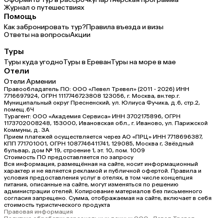
Журнал о путешествиях
Помощь
Как забронировать тур?
Правила въезда и визы
Ответы на вопросы
Акции
Туры
Туры куда угодно
Туры в Ереван
Туры на море в мае
Отели
Отели Армении
Правообладатель ПО: ООО «Левел Тревел» (2011 - 2026) ИНН
7716697924, ОГРН 1117746723808 123056, г. Москва, вн.тер.г.
Муниципальный округ Пресненский, ул. Юлиуса Фучика, д.6, стр.2,
помещ.6Ч
Турагент: ООО «Академия Сервиса» ИНН 3702175896, ОГРН
1173702008248, 153000, Ивановская обл., г. Иваново, ул. Парижской
Коммуны, д. ЗА
Прием платежей осуществляется через АО «ПРЦ» ИНН 7718696387,
КПП 771701001, ОГРН 1087746411741, 129085, Москва г, Звёздный
бульвар, дом № 19, строение 1, эт. 10, пом. 1009
Стоимость ПО предоставляется по запросу
Вся информация, размещённая на сайте, носит информационный
характер и не является рекламой и публичной офертой. Правила и
условия предоставления услуг в отелях, в том числе концепция
питания, описанные на сайте, могут изменяться по решению
администрации отелей. Копирование материалов без письменного
согласия запрещено. Сумма, отображаемая на сайте, включает в себя
стоимость туристического продукта
Правовая информация