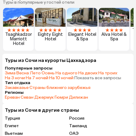
Туры в популярные у гостей отели
★
★
★
★
★
★
★
★
★
★
★
★
★
★
★
★
★
★
T
Tsaghkadzor
Eighty Eight
Elegant Hotel
Alva Hotel &
Marriott
Hotel
& Spa
Spa
Hotel
Туры из Сочи на курорты Цахкадзора
Популярные запросы
Зима
·
Весна
·
Лето
·
Осень
·
На одного
·
На двоих
·
На троих
·
На 3 ночи
·
На 7 ночей
·
На 10 ночей
·
Показать все запросы
Тип отдыха
Закавказье
·
Страны ближнего зарубежья
Регионы
Ереван
·
Севан
·
Джермук
·
Гюмри
·
Дилижан
Туры из Сочи в другие страны
Турция
Россия
Египет
Таиланд
Вьетнам
ОАЭ