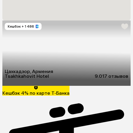
Кешбэк
+ 1 486
Цахкадзор, Армения
Tsakhkahovit Hotel
9.0
17 отзывов
Кешбэк 4% по карте Т-Банка