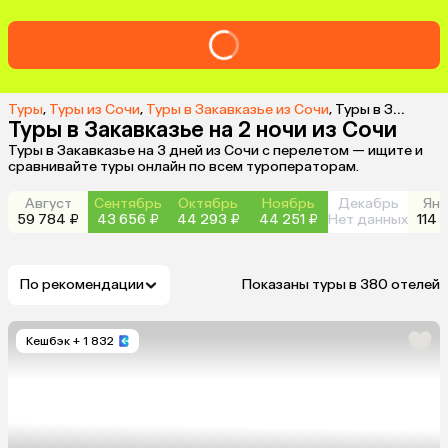
Туры
,
Туры из Сочи
,
Туры в Закавказье из Сочи
,
Туры в Закавказье на 2 ночи из Сочи
Туры в Закавказье на 2 ночи из Сочи
Туры в Закавказье на 3 дней из Сочи с перелетом — ищите и
сравнивайте туры онлайн по всем туроператорам.
Август
Сентябрь
Октябрь
Ноябрь
Декабрь
Янв
59 784 ₽
43 656 ₽
44 293 ₽
44 251 ₽
Нет данных
114 
По рекомендации
Показаны туры в 380 отелей
Кешбэк
+ 1 832