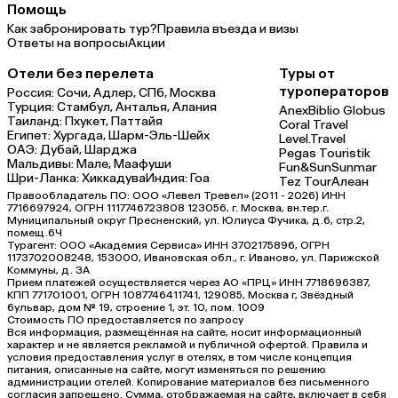
Помощь
Как забронировать тур?
Правила въезда и визы
Ответы на вопросы
Акции
Отели без перелета
Туры от
туроператоров
Россия:
Сочи,
Адлер,
СПб,
Москва
Турция:
Стамбул,
Анталья,
Алания
Anex
Biblio Globus
Таиланд:
Пхукет,
Паттайя
Coral Travel
Египет:
Хургада,
Шарм-Эль-Шейх
Level.Travel
ОАЭ:
Дубай,
Шарджа
Pegas Touristik
Мальдивы:
Мале,
Маафуши
Fun&Sun
Sunmar
Шри-Ланка:
Хиккадува
Индия:
Гоа
Tez Tour
Алеан
Правообладатель ПО: ООО «Левел Тревел» (2011 - 2026) ИНН
7716697924, ОГРН 1117746723808 123056, г. Москва, вн.тер.г.
Муниципальный округ Пресненский, ул. Юлиуса Фучика, д.6, стр.2,
помещ.6Ч
Турагент: ООО «Академия Сервиса» ИНН 3702175896, ОГРН
1173702008248, 153000, Ивановская обл., г. Иваново, ул. Парижской
Коммуны, д. ЗА
Прием платежей осуществляется через АО «ПРЦ» ИНН 7718696387,
КПП 771701001, ОГРН 1087746411741, 129085, Москва г, Звёздный
бульвар, дом № 19, строение 1, эт. 10, пом. 1009
Стоимость ПО предоставляется по запросу
Вся информация, размещённая на сайте, носит информационный
характер и не является рекламой и публичной офертой. Правила и
условия предоставления услуг в отелях, в том числе концепция
питания, описанные на сайте, могут изменяться по решению
администрации отелей. Копирование материалов без письменного
согласия запрещено. Сумма, отображаемая на сайте, включает в себя