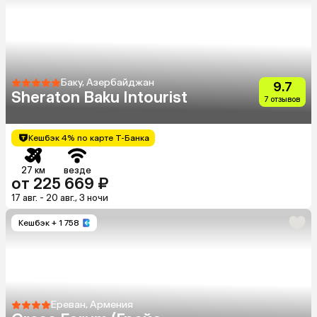
Баку, Азербайджан
9.7
Sheraton Baku Intourist
7 отзывов
Кешбэк 4% по карте Т-Банка
27 км
везде
от 225 669 ₽
17 авг. - 20 авг., 3 ночи
Кешбэк
+ 1 758
Ереван, Армения