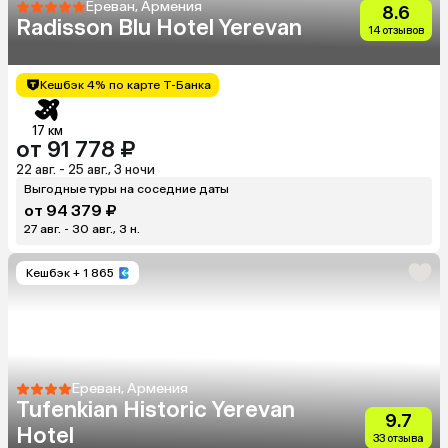
Ереван, Армения
8.6
Radisson Blu Hotel Yerevan
14 отзывов
Кешбэк 4% по карте Т-Банка
17 км
от 91 778 ₽
22 авг. - 25 авг., 3 ночи
Выгодные туры на соседние даты
от 94 379 ₽
27 авг. - 30 авг., 3 н.
Кешбэк
+ 1 865
Ереван, Армения
Tufenkian Historic Yerevan
9.7
Hotel
33 отзыва