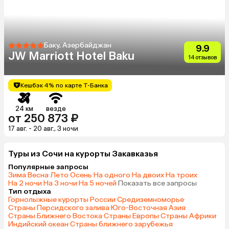
Баку, Азербайджан
9.9
JW Marriott Hotel Baku
14 отзывов
Кешбэк 4% по карте Т-Банка
24 км
везде
от 250 873 ₽
17 авг. - 20 авг., 3 ночи
Туры из Сочи на курорты Закавказья
Популярные запросы
Зима
·
Весна
·
Лето
·
Осень
·
На одного
·
На двоих
·
На троих
·
На 2 ночи
·
На 3 ночи
·
На 5 ночей
·
Показать все запросы
Тип отдыха
Горнолыжные курорты России
·
Средиземноморье
·
Страны Персидского залива
·
Юго-Восточная Азия
·
Страны Ближнего Востока
·
Страны Европы
·
Страны Африки
·
Индийский океан
·
Страны ближнего зарубежья