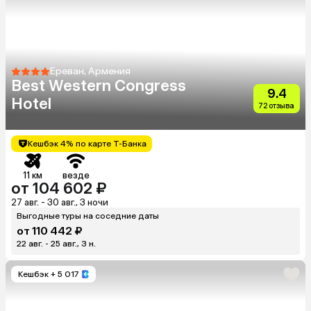
Ереван, Армения
Best Western Congress
9.4
Hotel
72 отзыва
Кешбэк 4% по карте Т-Банка
11 км
везде
от 104 602 ₽
27 авг. - 30 авг., 3 ночи
Выгодные туры на соседние даты
от 110 442 ₽
22 авг. - 25 авг., 3 н.
Кешбэк
+ 5 017