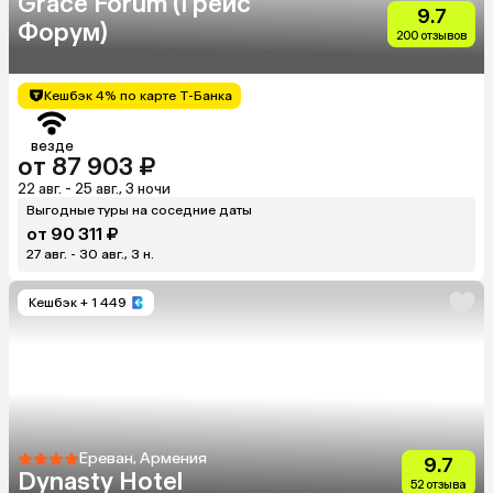
Grace Forum (Грейс
9.7
Форум)
200 отзывов
Кешбэк 4% по карте Т-Банка
везде
от 87 903 ₽
22 авг. - 25 авг., 3 ночи
Выгодные туры на соседние даты
от 90 311 ₽
27 авг. - 30 авг., 3 н.
Кешбэк
+ 1 449
Ереван, Армения
9.7
Dynasty Hotel
52 отзыва