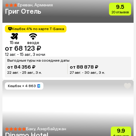
Ереван, Армения
9.5
Григ Отель
20 отзывов
Кешбэк 4% по карте Т-Банка
15 км
везде
от 68 123 ₽
12 авг. - 15 авг., 3 ночи
Выгодные туры на соседние даты
от 84 356 ₽
от 88 878 ₽
22 авг. - 25 авг., 3 н.
27 авг. - 30 авг., 3 н.
Кешбэк
+ 4 863
Баку, Азербайджан
9.9
Dinamo Hotel