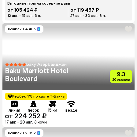
Выгодные туры на соседние даты
от 105 424 ₽
от 119 457 ₽
12 авг. - 15 авг., 3 н.
27 авг. - 30 авг., 3 н.
Кешбэк
+ 4 485
Баку, Азербайджан
Baku Marriott Hotel
9.3
Boulevard
26 отзывов
Кешбэк 4% по карте Т-Банка
линия
песок
15 км
везде
от 224 252 ₽
17 авг. - 20 авг., 3 ночи
Кешбэк
+ 2 092