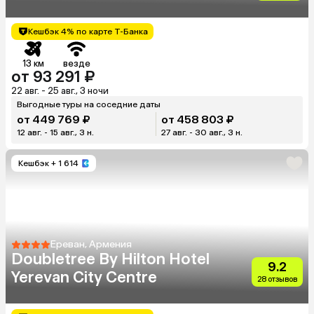
Кешбэк 4% по карте Т-Банка
13 км
везде
от 93 291 ₽
22 авг. - 25 авг., 3 ночи
Выгодные туры на соседние даты
от 449 769 ₽
от 458 803 ₽
12 авг. - 15 авг., 3 н.
27 авг. - 30 авг., 3 н.
Кешбэк
+ 1 614
Ереван, Армения
Doubletree By Hilton Hotel
9.2
Yerevan City Centre
28 отзывов