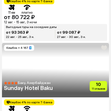
Кешбэк 4% по карте Т-Банка
11 км
платно
от 80 722 ₽
12 авг. - 15 авг., 3 ночи
Выгодные туры на соседние даты
от 93 363 ₽
от 99 087 ₽
22 авг. - 25 авг., 3 н.
27 авг. - 30 авг., 3 н.
Кешбэк
+ 4 167
Баку, Азербайджан
10
Sunday Hotel Baku
11 отзывов
Кешбэк 4% по карте Т-Банка