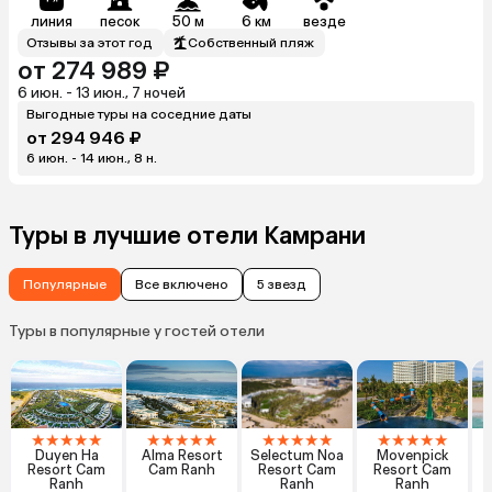
линия
песок
50 м
6 км
везде
Отзывы за этот год
Собственный пляж
от 274 989 ₽
6 июн. - 13 июн., 7 ночей
Выгодные туры на соседние даты
от 294 946 ₽
6 июн. - 14 июн., 8 н.
Туры в лучшие отели Камрани
Популярные
Все включено
5 звезд
Туры в популярные у гостей отели
★
★
★
★
★
★
★
★
★
★
★
★
★
★
★
★
★
★
★
★
Duyen Ha
Alma Resort
Selectum Noa
Movenpick
A
Resort Cam
Cam Ranh
Resort Cam
Resort Cam
Ranh
Ranh
Ranh