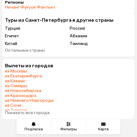
Регионы
Нячанг
·
Фукуок
·
Фантьет
Туры из Санкт-Петербурга в другие страны
Турция
Россия
Египет
Абхазия
Китай
Таиланд
Остальные страны
Вьетнам
ОАЭ
Мальдивы
Тунис
Вылеты из городов
Грузия
Беларусь
из Москвы
Армения
Шри-Ланка
из Екатеринбурга
из Казани
Казахстан
Азербайджан
из Самары
Узбекистан
Индия
из Новосибирска
из Краснодара
Сербия
Катар
из Нижнего Новгорода
Кипр
Киргизия
из Сочи
из Тюмени
Иордания
Гонконг
Показать все города
из Челябинска
Саудовская Аравия
Куба
Греция
Таджикистан
Подписка
Фильтры
Карта
Венгрия
Болгария