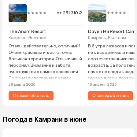
★★★★★
от 251 310 ₽
★★★★★
The Anam Resort
Duyen Ha Resort Cam
Камрань, Вьетнам
Камрань, Вьетнам
Отель, действительно, отличный!
В 6 утра лежаков и по
Очень красивая и достаточно
нет, все занимали наши
большая территория. Отзывчивый
соотечественники пен
персонал. Внимание и забота
возраста. За полотенц
чувствуются с самого заселения.
пляже не следят, выда
По приезду встречают чаем с
угодно в руки, поэтому
печеньем. Также в номер кладут
катастрофически не хв
29 марта 2026
18 апреля 2026
шоколадки на палочках. А каждый
лежаками ситуация еще
Отзывы об отеле
Отзывы об отеле
вечер приносят еще маленькие
ужины вкусные морепр
шоколадки и фрукты. Также
Территория шикарная, 
можно сходить на чайную
уборка в них на слабую
церемонию. Там угощают
Погода в Камрани в июне
фруктами, шампанским, горячими
напитками и закусками. Очень
сытно. В номере есть все