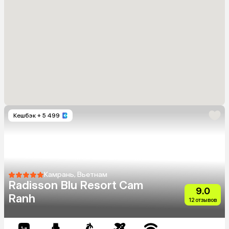
Кешбэк
+ 5 499
Камрань, Вьетнам
Radisson Blu Resort Cam
9.0
Ranh
12 отзывов