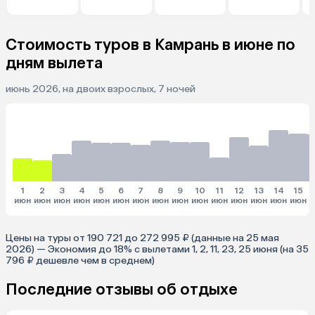
Стоимость туров в Камрань в июне по
дням вылета
июнь 2026, на двоих взрослых, 7 ночей
1
2
3
4
5
6
7
8
9
10
11
12
13
14
15
июн
июн
июн
июн
июн
июн
июн
июн
июн
июн
июн
июн
июн
июн
июн
и
Цены на туры от 190 721 до 272 995 ₽ (данные на 25 мая
2026) — Экономия до 18% с вылетами 1, 2, 11, 23, 25 июня (на 35
796 ₽ дешевле чем в среднем)
Последние отзывы об отдыхе