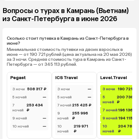
ужин в 2 ресторанах: азиатский и
Вопросы о турах в Камрань (Вьетнам)
пляжный европейский (с живой
музыкой с 19:00 до 21:00). Напитки
из Санкт-Петербурга в июне 2026
не входят. Нам еды было много на
разовый прием. Но с другой
стороны, если посчитать
Сколько стоит путевка в Камрань из Санкт-Петербурга в
стоимость съеденного, то вышло
июне?
выгоднее) У детей до 12 лет свое
Минимальная стоимость путевки на двоих взрослых в
июне — от 190 721 рублей (цена актуальна на 20 мая 2026)
меню. Можно выбрать 2 блюда +
за 3 ночи. Средняя стоимость тура в Камрань из Санкт-
мороженое из детского, либо 1
Петербурга — от 345 113 рублей.
блюдо из взрослого меню +
мороженое. Рядом с отелем
Pegast
ICS Travel
Level.Travel
стоит Axi Plaza. Можно
пользоваться их бассейном. Но
3 ночи
508 317 ₽
3 ночи
—
3 ночи
190 721 ₽
пока что сам центр еще не
5 ночей
—
5 ночей
—
5
200 738
зафункционировал полностью.
ночей
₽
7
253 434
7 ночей
215 425 ₽
Ближайший магазин от отеля в
ночей
₽
7 ночей
196 136 ₽
9
255 996
минут 15 ходьбы по не очень
9 ночей
—
ночей
₽
9 ночей
194 115 ₽
опрятной дороге, смысла туда
10 ночей
—
10
219 971
10
204 785
идти особо нет. Отдыхом
ночей
₽
ночей
₽
остались очень довольны.