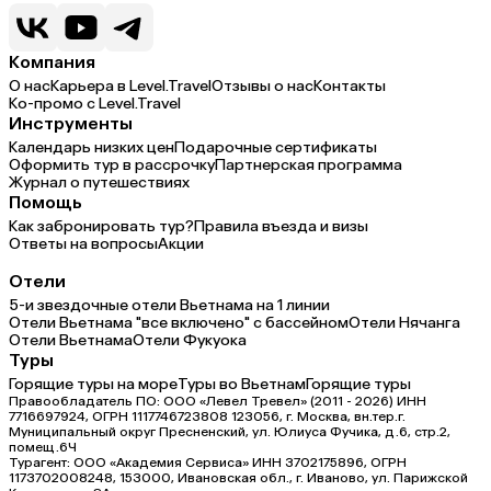
Компания
О нас
Карьера в Level.Travel
Отзывы о нас
Контакты
Ко-промо с Level.Travel
Инструменты
Календарь низких цен
Подарочные сертификаты
Оформить тур в рассрочку
Партнерская программа
Журнал о путешествиях
Помощь
Как забронировать тур?
Правила въезда и визы
Ответы на вопросы
Акции
Отели
5-и звездочные отели Вьетнама на 1 линии
Отели Вьетнама "все включено" с бассейном
Отели Нячанга
Отели Вьетнама
Отели Фукуока
Туры
Горящие туры на море
Туры во Вьетнам
Горящие туры
Правообладатель ПО: ООО «Левел Тревел» (2011 - 2026) ИНН
7716697924, ОГРН 1117746723808 123056, г. Москва, вн.тер.г.
Муниципальный округ Пресненский, ул. Юлиуса Фучика, д.6, стр.2,
помещ.6Ч
Турагент: ООО «Академия Сервиса» ИНН 3702175896, ОГРН
1173702008248, 153000, Ивановская обл., г. Иваново, ул. Парижской