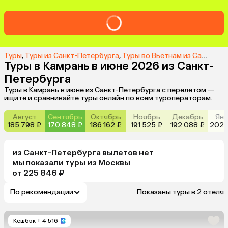
Туры
,
Туры из Санкт-Петербурга
,
Туры во Вьетнам из Санкт-Петербурга
Туры в Камрань в июне 2026 из Санкт-
Петербурга
Туры в Камрань в июне из Санкт-Петербурга с перелетом —
ищите и сравнивайте туры онлайн по всем туроператорам.
Август
Сентябрь
Октябрь
Ноябрь
Декабрь
Янв
185 798 ₽
170 848 ₽
186 162 ₽
191 525 ₽
192 088 ₽
202 
из
Санкт-Петербурга
вылетов нет
мы показали туры
из
Москвы
от 225 846 ₽
По рекомендации
Показаны туры в 2 отеля
Кешбэк
+ 4 516