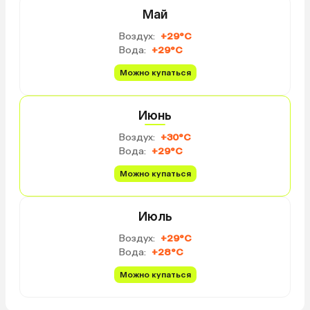
необходимое: вода (ежедневно
Май
пополняется), мини-бар (платный),
Воздух:
+29°C
чайник, кофемашина, фен
Вода:
+29°C
(слабенький), утюг и гладильная
доска, тапочки, халаты, шлепки,
Можно купаться
пляжная сумка, вьетнамские
шапки. В ванной полный набор
косметических средств (даже
Июнь
расческа и бритва). Если
Воздух:
+30°C
отдыхаете с ребенком, то
Вода:
+29°C
кровать делают из диванчика у
окна. Уборка в номере в 1-й
Можно купаться
половине дня, а ближе к 18
приходят готовить номер ко сну
Июль
(занавешивают шторы,
откидывают уголки одеяла,
Воздух:
+29°C
приносят как раз шоколадки и
Вода:
+28°C
воду). Еда недешевая, но вкусная
и порции большие. Мы брали на
Можно купаться
троих HB. В него входит завтрак
шведский стол и или обед, или