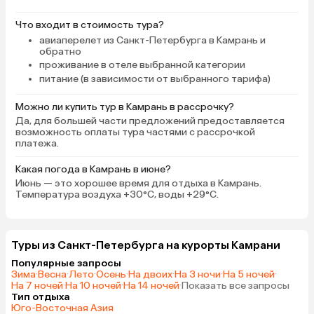
Вернулись бы в этот отель еще
раз! Теперь рекомендуем всем
Что входит в стоимость тура?
друзьям.
авиаперелет из Санкт-Петербурга в Камрань и
обратно
проживание в отеле выбранной категории
питание (в зависимости от выбранного тарифа)
Можно ли купить тур в Камрань в рассрочку?
Да, для большей части предложений предоставляется
возможность оплаты тура частями с рассрочкой
платежа.
Какая погода в Камрань в июне?
Июнь — это хорошее время для отдыха в Камрань.
Температура воздуха +30°C, воды +29°C.
Туры из Санкт-Петербурга на курорты Камрани
Популярные запросы
Зима
·
Весна
·
Лето
·
Осень
·
На двоих
·
На 3 ночи
·
На 5 ночей
·
На 7 ночей
·
На 10 ночей
·
На 14 ночей
·
Показать все запросы
Тип отдыха
Юго-Восточная Азия