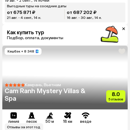
19 авг. - 2 сент., 14 ночей
Выгодные туры на соседние даты
от 675 871 ₽
от 687 202 ₽
21 авг. - 4 сент., 14 н.
16 авг. - 30 авг., 14 н.
Как купить тур
Подбор, оплата, документы
Кешбэк
+ 8 348
Камрань, Вьетнам
Cam Ranh Mystery Villas &
8.0
Spa
5 отзывов
линия
песок
50 м
18 км
везде
Отзывы за этот год