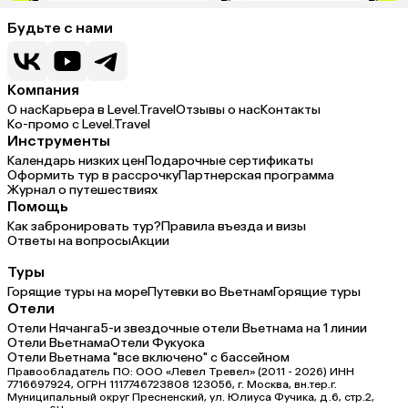
Будьте с нами
Компания
О нас
Карьера в Level.Travel
Отзывы о нас
Контакты
Ко-промо с Level.Travel
Инструменты
Календарь низких цен
Подарочные сертификаты
Оформить тур в рассрочку
Партнерская программа
Журнал о путешествиях
Помощь
Как забронировать тур?
Правила въезда и визы
Ответы на вопросы
Акции
Туры
Горящие туры на море
Путевки во Вьетнам
Горящие туры
Отели
Отели Нячанга
5-и звездочные отели Вьетнама на 1 линии
Отели Вьетнама
Отели Фукуока
Отели Вьетнама "все включено" с бассейном
Правообладатель ПО: ООО «Левел Тревел» (2011 - 2026) ИНН
7716697924, ОГРН 1117746723808 123056, г. Москва, вн.тер.г.
Муниципальный округ Пресненский, ул. Юлиуса Фучика, д.6, стр.2,