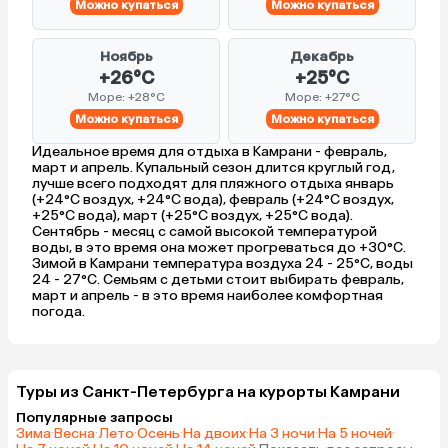
Можно купаться
Можно купаться
Ноябрь
Декабрь
+26°C
+25°C
Море: +28°C
Море: +27°C
Можно купаться
Можно купаться
Идеальное время для отдыха в Камрани - февраль,
март и апрель. Купальный сезон длится круглый год,
лучше всего подходят для пляжного отдыха январь
(+24°C воздух, +24°C вода), февраль (+24°C воздух,
+25°C вода), март (+25°C воздух, +25°C вода).
Сентябрь - месяц с самой высокой температурой
воды, в это время она может прогреваться до +30°C.
Зимой в Камрани температура воздуха 24 - 25°C, воды
24 - 27°C. Семьям с детьми стоит выбирать февраль,
март и апрель - в это время наиболее комфортная
погода.
Туры из Санкт-Петербурга на курорты Камрани
Популярные запросы
Зима
·
Весна
·
Лето
·
Осень
·
На двоих
·
На 3 ночи
·
На 5 ночей
·