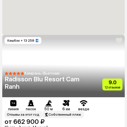
Кешбэк
+ 13 258
Камрань, Вьетнам
Radisson Blu Resort Cam
9.0
Ranh
12 отзывов
линия
песок
50 м
6 км
везде
Отзывы за этот год
Собственный пляж
от 662 900 ₽