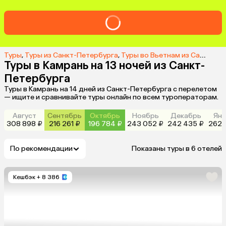
Туры
,
Туры из Санкт-Петербурга
,
Туры во Вьетнам из Санкт-Петербурга
Туры в Камрань на 13 ночей из Санкт-
Петербурга
Туры в Камрань на 14 дней из Санкт-Петербурга с перелетом
— ищите и сравнивайте туры онлайн по всем туроператорам.
Август
Сентябрь
Октябрь
Ноябрь
Декабрь
Янв
308 898 ₽
216 261 ₽
196 784 ₽
243 052 ₽
242 435 ₽
262 
По рекомендации
Показаны туры в 6 отелей
Кешбэк
+ 8 386