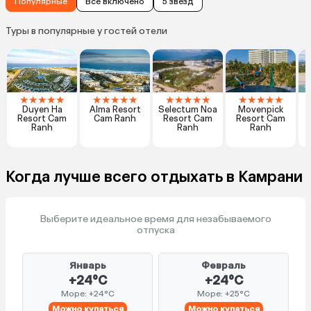
Популярные
Все включено
5 звезд
Туры в популярные у гостей отели
★
★
★
★
★
★
★
★
★
★
★
★
★
★
★
★
★
★
★
★
Duyen Ha
Alma Resort
Selectum Noa
Movenpick
A
Resort Cam
Cam Ranh
Resort Cam
Resort Cam
Ranh
Ranh
Ranh
Когда лучше всего отдыхать в Камрани
Выберите идеальное время для незабываемого
отпуска
Январь
Февраль
+24°C
+24°C
Море: +24°C
Море: +25°C
Можно купаться
Можно купаться