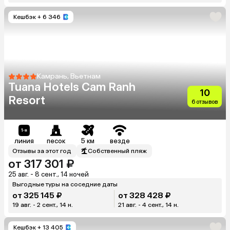
Кешбэк
+ 6 346
Камрань, Вьетнам
Tuana Hotels Cam Ranh
10
Resort
6 отзывов
линия
песок
5 км
везде
Отзывы за этот год
Собственный пляж
от 317 301 ₽
25 авг. - 8 сент., 14 ночей
Выгодные туры на соседние даты
от 325 145 ₽
от 328 428 ₽
19 авг. - 2 сент., 14 н.
21 авг. - 4 сент., 14 н.
Кешбэк
+ 13 405