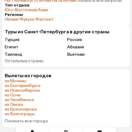
На 7 ночей
·
На 10 ночей
·
На 14 ночей
·
Показать все запросы
Тип отдыха
Юго-Восточная Азия
Регионы
Нячанг
·
Фукуок
·
Фантьет
Туры из Санкт-Петербурга в другие страны
Турция
Россия
Египет
Абхазия
Таиланд
Вьетнам
Остальные страны
ОАЭ
Мальдивы
Шри-Ланка
Индия
Вылеты из городов
Кипр
Гонконг
из Москвы
Саудовская Аравия
Куба
из Екатеринбурга
из Новосибирска
из Сочи
из Челябинска
из Омска
из Красноярска
из Волгограда
Показать все города