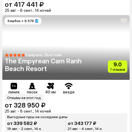
от 417 441 ₽
25 авг. - 8 сент., 14 ночей
Кешбэк
+ 6 579
Камрань, Вьетнам
The Empyrean Cam Ranh
9.0
Beach Resort
7 отзывов
линия
песок
40 км
везде
Отзывы за этот год
от 328 950 ₽
25 авг. - 8 сент., 14 ночей
Выгодные туры на соседние даты
от 339 582 ₽
от 343 177 ₽
19 авг. - 2 сент., 14 н.
21 авг. - 4 сент., 14 н.