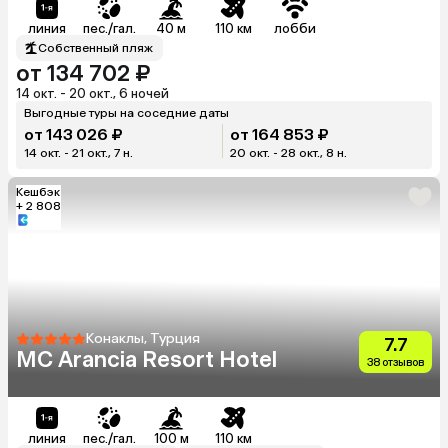
линия
пес./гал.
40 м
110 км
лобби
Собственный пляж
от 134 702 ₽
14 окт. - 20 окт., 6 ночей
Выгодные туры на соседние даты
от 143 026 ₽
от 164 853 ₽
14 окт. - 21 окт., 7 н.
20 окт. - 28 окт., 8 н.
Кешбэк
+ 2 808
Конаклы, Турция
7.7
MC Arancia Resort Hotel
38 отзывов
линия
пес./гал.
100 м
110 км