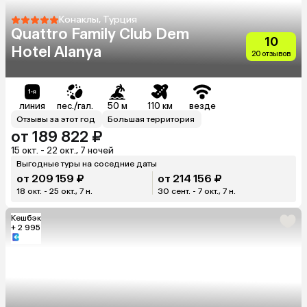
Конаклы, Турция
Quattro Family Club Dem
10
Hotel Alanya
20 отзывов
линия
пес./гал.
50 м
110 км
везде
Отзывы за этот год
Большая территория
от 189 822 ₽
15 окт. - 22 окт., 7 ночей
Выгодные туры на соседние даты
от 209 159 ₽
от 214 156 ₽
18 окт. - 25 окт., 7 н.
30 сент. - 7 окт., 7 н.
Кешбэк
+ 2 995