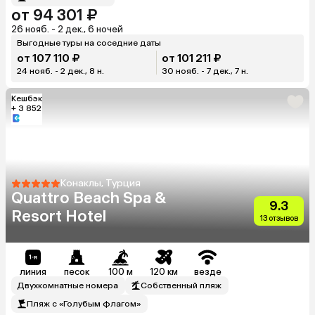
от 94 301 ₽
26 нояб. - 2 дек., 6 ночей
Выгодные туры на соседние даты
от 107 110 ₽
от 101 211 ₽
24 нояб. - 2 дек., 8 н.
30 нояб. - 7 дек., 7 н.
Кешбэк
+ 3 852
Конаклы, Турция
Quattro Beach Spa &
9.3
Resort Hotel
13 отзывов
линия
песок
100 м
120 км
везде
Двухкомнатные номера
Собственный пляж
Пляж с «Голубым флагом»