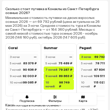
ожидался).
Сколько стоит путевка в Конаклы из Санкт-Петербурга
осенью 2026?
Минимальная стоимость путевки на двоих взрослых
осенью 2026 — от 69 792 рублей (цена актуальна на 26
мая 2026) за 3 ночи. Средняя стоимость тура в Конаклы
из Санкт-Петербурга — от 164 360 рублей. Месяцы с
самой низкой стоимостью тура осенью 2026 - ноябрь
2026 (146 160 руб), октябрь 2026 (147 605 руб).
Coral
Sunmar
Pegast
3 ночи
—
3 ночи
—
3 ночи
69 792 ₽
5 ночей
83 376 ₽
5 ночей
75 489 ₽
5 ночей
78 711 ₽
7 ночей
90 636 ₽
7 ночей
79 287 ₽
7 ночей
87 834 ₽
9 ночей
92 003 ₽
9 ночей
89 863 ₽
9 ночей
109 511 ₽
10 ночей
99 085 ₽
10
98 749
10
115 027
ночей
₽
ночей
₽
Подписка
Фильтры
Карта
Какая погода в Конаклы осенью?