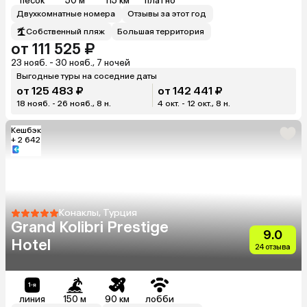
песок
50 м
115 км
платно
Двухкомнатные номера
Отзывы за этот год
Собственный пляж
Большая территория
от 111 525 ₽
23 нояб. - 30 нояб., 7 ночей
Выгодные туры на соседние даты
от 125 483 ₽
от 142 441 ₽
18 нояб. - 26 нояб., 8 н.
4 окт. - 12 окт., 8 н.
Кешбэк
+ 2 642
Конаклы, Турция
Grand Kolibri Prestige
9.0
Hotel
24 отзыва
линия
150 м
90 км
лобби