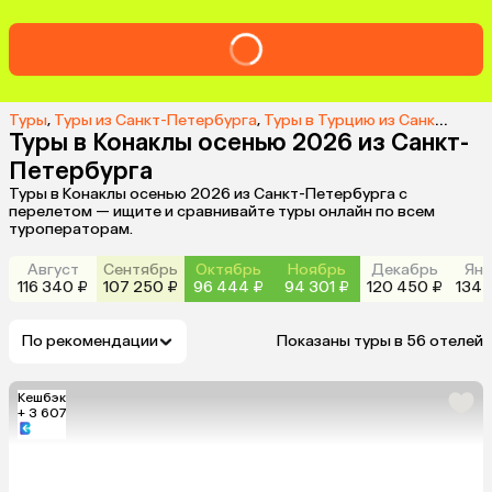
Туры
,
Туры из Санкт-Петербурга
,
Туры в Турцию из Санкт-Петербурга
Туры в Конаклы осенью 2026 из Санкт-
Петербурга
Туры в Конаклы осенью 2026 из Санкт-Петербурга с
перелетом — ищите и сравнивайте туры онлайн по всем
туроператорам.
Август
Сентябрь
Октябрь
Ноябрь
Декабрь
Янв
116 340 ₽
107 250 ₽
96 444 ₽
94 301 ₽
120 450 ₽
134 
По рекомендации
Показаны туры в 56 отелей
Кешбэк
+ 3 607