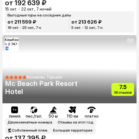
от 192 639 ₽
15 окт. - 22 окт., 7 ночей
Выгодные туры на соседние даты
от 211 559 ₽
от 213 626 ₽
18 окт. - 25 окт., 7 н.
5 окт. - 12 окт., 7 н.
Кешбэк
+ 2 747
Конаклы, Турция
Mc Beach Park Resort
7.5
Hotel
36 отзывов
линия
пес./гал.
50 м
110 км
платно
Двухкомнатные номера
Отзывы за этот год
Собственный пляж
Большая территория
от 137 395 ₽