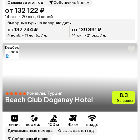
Отзывы за этот год
Собственный пляж
от 132 122 ₽
14 окт. - 20 окт., 6 ночей
Выгодные туры на соседние даты
от 137 744 ₽
от 139 391 ₽
4 нояб. - 11 нояб., 7 н.
14 окт. - 21 окт., 7 н.
Кешбэк
+ 1 886
Конаклы, Турция
8.3
Beach Club Doganay Hotel
49 отзывов
линия
пес./гал.
100 м
45 км
везде
Двухкомнатные номера
Отзывы за этот год
Собственный пляж