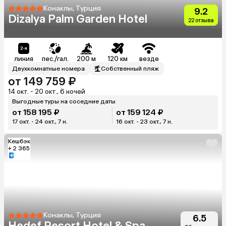
Конаклы, Турция
9.2
Dizalya Palm Garden Hotel
22 отзыва
линия
пес./гал.
200 м
120 км
везде
Двухкомнатные номера
Собственный пляж
от 149 759 ₽
14 окт. - 20 окт., 6 ночей
Выгодные туры на соседние даты
от 158 195 ₽
от 159 124 ₽
17 окт. - 24 окт., 7 н.
16 окт. - 23 окт., 7 н.
Кешбэк
+ 2 365
Конаклы, Турция
6.5
Hedef Resort Hotel & Spa