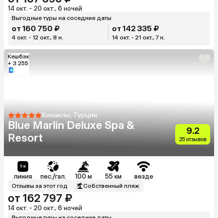
14 окт. - 20 окт., 6 ночей
Выгодные туры на соседние даты
от 160 750 ₽
от 142 335 ₽
4 окт. - 12 окт., 8 н.
14 окт. - 21 окт., 7 н.
Кешбэк
+ 3 255
Конаклы, Турция
Blue Marlin Deluxe Spa &
9.2
Resort
25 отзывов
линия
пес./гал.
100 м
55 км
везде
Отзывы за этот год
Собственный пляж
от 162 797 ₽
14 окт. - 20 окт., 6 ночей
Выгодные туры на соседние даты