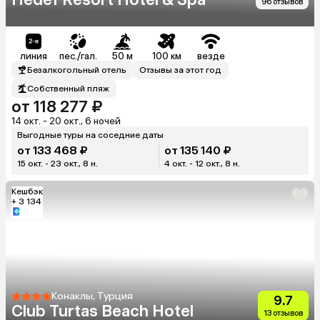
96 отзывов
линия
пес./гал.
50 м
100 км
везде
Безалкогольный отель
Отзывы за этот год
Собственный пляж
от 118 277 ₽
14 окт. - 20 окт., 6 ночей
Выгодные туры на соседние даты
от 133 468 ₽
от 135 140 ₽
15 окт. - 23 окт., 8 н.
4 окт. - 12 окт., 8 н.
Кешбэк
+ 3 134
Конаклы, Турция
9.7
Club Turtas Beach Hotel
13 отзывов