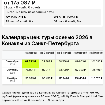
от 175 087 ₽
31 окт. - 6 нояб., 6 ночей
Выгодные туры на соседние даты
от 195 711 ₽
от 200 629 ₽
29 окт. - 6 нояб., 8 н.
31 окт. - 8 нояб., 8 н.
Календарь цен: туры осенью 2026 в
Конаклы из Санкт-Петербурга
на 3 ночи
на 7 ночей
на 8 ночей
на 9 ночей
на 10 ночей
Сентябрь
69 792 ₽
79 287 ₽
88 538 ₽
89 863 ₽
101 095 ₽
2026
Октябрь
78 921 ₽
82 914 ₽
85 722 ₽
92 003 ₽
98 749 ₽
2026
Ноябрь
95 699 ₽
98 456 ₽
113 741 ₽
118 434 ₽
118 678 ₽
2026
Самая низкая цена тура в Конаклы из Санкт-Петербурга — от 69 792
рублей (цена актуальна на 26 мая 2026), Infinity Beach Alanya Hotel, 2-е
взрослых, 3 ночи, 6 сентября — 9 сентября.