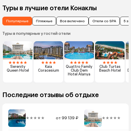
Туры в лучшие отели Конаклы
Популярные
Пляжные
Все включено
Отели со SPA
5 з
Туры в популярные у гостей отели
★
★
★
★
★
★
★
★
★
★
★
★
★
★
★
★
★
★
Serenity
Kaia
Quattro Family
Club Turtas
Queen Hotel
Coracesium
Club Dem
Beach Hotel
D
Hotel Alanya
Последние отзывы об отдыхе
★★★★★
от 99 139 ₽
★★★★★