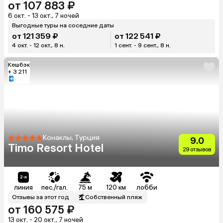
от 107 883 ₽
6 окт. - 13 окт., 7 ночей
Выгодные туры на соседние даты
от 121 359 ₽
от 122 541 ₽
4 окт. - 12 окт., 8 н.
1 сент. - 9 сент., 8 н.
Кешбэк
+ 3 211
Конаклы, Турция
9.0
Timo Resort Hotel
29 отзывов
линия
пес./гал.
75 м
120 км
лобби
Отзывы за этот год
Собственный пляж
от 160 575 ₽
13 окт. - 20 окт., 7 ночей