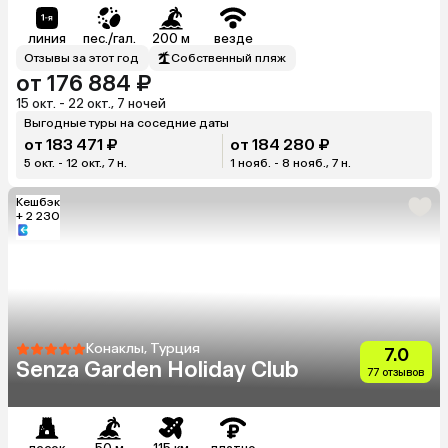
линия
пес./гал.
200 м
везде
Отзывы за этот год
Собственный пляж
от 176 884 ₽
15 окт. - 22 окт., 7 ночей
Выгодные туры на соседние даты
от 183 471 ₽
от 184 280 ₽
5 окт. - 12 окт., 7 н.
1 нояб. - 8 нояб., 7 н.
Кешбэк
+ 2 230
Конаклы, Турция
7.0
Senza Garden Holiday Club
77 отзывов