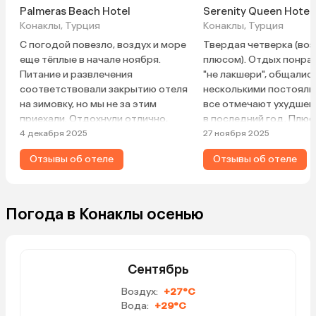
Palmeras Beach Hotel
Serenity Queen Hotel
Конаклы, Турция
Конаклы, Турция
С погодой повезло, воздух и море
Твердая четверка (воз
еще тёплые в начале ноября.
плюсом). Отдых понрав
Питание и развлечения
"не лакшери", общались
соответствовали закрытию отеля
несколькими постояль
на зимовку, но мы не за этим
все отмечают ухудшен
приехали. Отдохнули отлично,
в последний год. Плюс
голодными не ходили. Чисто,
территория отеля неб
4 декабря 2025
27 ноября 2025
уютно, вежливый персонал, нам
красивая, несколько б
Отзывы об отеле
Отзывы об отеле
понравилось.
импортным алкоголем,
(правда, нашли его не с
бесплатное мороженое
коктейли. Пляжная зон
Погода в Конаклы осенью
очень круто, что есть с
которая позволяла куп
сильные волны — у со
отелей такого не было
Сентябрь
в октябре были уже хо
Воздух:
+27°C
в них не купались. Так
Вода:
+29°C
бассейн 18+ (без детей