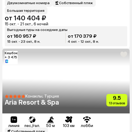
Двухкомнатные номера
Собственный пляж
Большая территория
от 140 404 ₽
15 окт. - 21 окт., 6 ночей
Выгодные туры на соседние даты
от 160 957 ₽
от 170 379 ₽
15 окт. - 23 окт., 8 н.
4 окт. - 12 окт., 8 н.
Кешбэк
+ 3 475
Конаклы, Турция
9.5
Aria Resort & Spa
13 отзывов
линия
пес./гал.
50 м
103 км
лобби
Собственный пляж