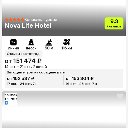
Конаклы, Турция
9.3
Nova Life Hotel
7 отзывов
линия
песок
50 м
116 км
Отзывы за этот год
от 151 474 ₽
14 окт. - 21 окт., 7 ночей
Выгодные туры на соседние даты
от 152 537 ₽
от 153 304 ₽
17 окт. - 24 окт., 7 н.
16 окт. - 23 окт., 7 н.
Кешбэк
+ 2 760