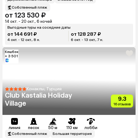
Собственный пляж
от 123 530 ₽
14 окт. - 20 окт., 6 ночей
Выгодные туры на соседние даты
от 144 691 ₽
от 128 287 ₽
4 окт. - 12 окт., 8 н.
6 окт. - 13 окт., 7 н.
Кешбэк
+ 3 501
Конаклы, Турция
Club Kastalia Holiday
9.3
Village
16 отзывов
линия
песок
50 м
110 км
лобби
Собственный пляж
Большая территория