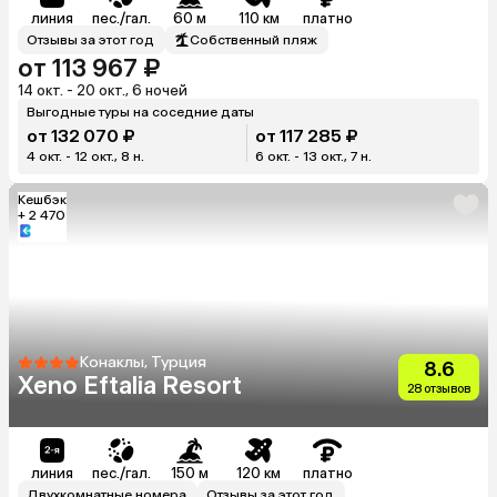
линия
пес./гал.
60 м
110 км
платно
Отзывы за этот год
Собственный пляж
от 113 967 ₽
14 окт. - 20 окт., 6 ночей
Выгодные туры на соседние даты
от 132 070 ₽
от 117 285 ₽
4 окт. - 12 окт., 8 н.
6 окт. - 13 окт., 7 н.
Кешбэк
+ 2 470
Конаклы, Турция
8.6
Xeno Eftalia Resort
28 отзывов
линия
пес./гал.
150 м
120 км
платно
Двухкомнатные номера
Отзывы за этот год