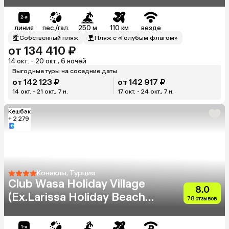
линия
пес./гал.
250 м
110 км
везде
Собственный пляж
Пляж с «Голубым флагом»
от 134 410 ₽
14 окт. - 20 окт., 6 ночей
Выгодные туры на соседние даты
от 142 123 ₽
от 142 917 ₽
14 окт. - 21 окт., 7 н.
17 окт. - 24 окт., 7 н.
Кешбэк
+ 2 279
Конаклы, Турция
Club Wasa Holiday Village
8.0
(Ex.Larissa Holiday Beach
78 отзывов
Club)