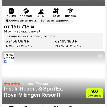
линия
пес./гал.
40 м
110 км
платно
Собственный пляж
Большая территория
от 156 718 ₽
14 окт. - 20 окт., 6 ночей
Выгодные туры на соседние даты
от 158 884 ₽
от 163 188 ₽
17 окт. - 24 окт., 7 н.
14 окт. - 21 окт., 7 н.
Кешбэк
+ 2 694
Конаклы, Турция
Insula Resort & Spa (Ex.
9.0
Royal Vikingen Resort)
25 отзывов