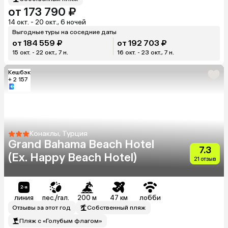
от 173 790 ₽
14 окт. - 20 окт., 6 ночей
Выгодные туры на соседние даты
от 184 559 ₽
от 192 703 ₽
15 окт. - 22 окт., 7 н.
16 окт. - 23 окт., 7 н.
Кешбэк
+ 2 157
Конаклы, Турция
Grand Bahama Beach Hotel
7.3
(Ex. Happy Beach Hotel)
21 отзыв
линия
пес./гал.
200 м
47 км
лобби
Отзывы за этот год
Собственный пляж
Пляж с «Голубым флагом»