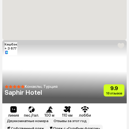
Кешбэк
+ 3 677
Конаклы, Турция
9.9
Saphir Hotel
18 отзывов
линия
пес./гал.
100 м
110 км
лобби
Двухкомнатные номера
Отзывы за этот год
Собственный пляж
Пляж с «Голубым флагом»