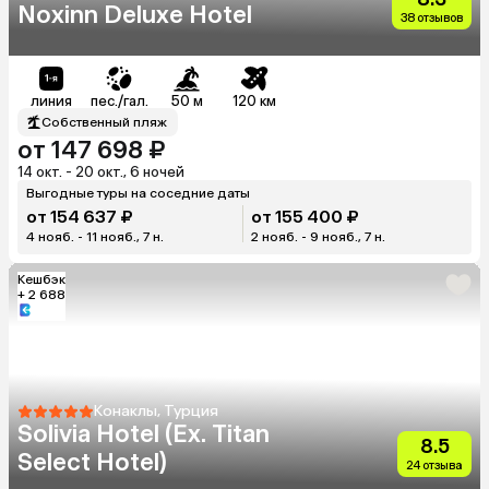
Noxinn Deluxe Hotel
38 отзывов
линия
пес./гал.
50 м
120 км
Собственный пляж
от 147 698 ₽
14 окт. - 20 окт., 6 ночей
Выгодные туры на соседние даты
от 154 637 ₽
от 155 400 ₽
4 нояб. - 11 нояб., 7 н.
2 нояб. - 9 нояб., 7 н.
Кешбэк
+ 2 688
Конаклы, Турция
Solivia Hotel (Ex. Titan
8.5
Select Hotel)
24 отзыва