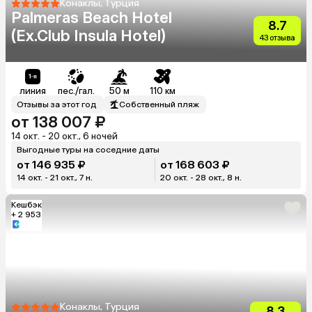
Конаклы, Турция
Palmeras Beach Hotel
8.7
(Ex.Club Insula Hotel)
43 отзыва
линия
пес./гал.
50 м
110 км
Отзывы за этот год
Собственный пляж
от 138 007 ₽
14 окт. - 20 окт., 6 ночей
Выгодные туры на соседние даты
от 146 935 ₽
от 168 603 ₽
14 окт. - 21 окт., 7 н.
20 окт. - 28 окт., 8 н.
Кешбэк
+ 2 953
Конаклы, Турция
8.3