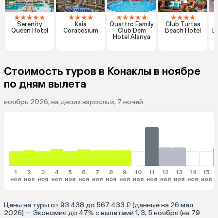
★
★
★
★
★
★
★
★
★
★
★
★
★
★
★
★
★
★
Serenity
Kaia
Quattro Family
Club Turtas
Queen Hotel
Coracesium
Club Dem
Beach Hotel
D
Hotel Alanya
Стоимость туров в Конаклы в ноябре
по дням вылета
ноябрь 2026, на двоих взрослых, 7 ночей
1
2
3
4
5
6
7
8
9
10
11
12
13
14
15
ноя
ноя
ноя
ноя
ноя
ноя
ноя
ноя
ноя
ноя
ноя
ноя
ноя
ноя
ноя
Цены на туры от 93 438 до 567 433 ₽ (данные на 26 мая
2026) — Экономия до 47% с вылетами 1, 3, 5 ноября (на 79