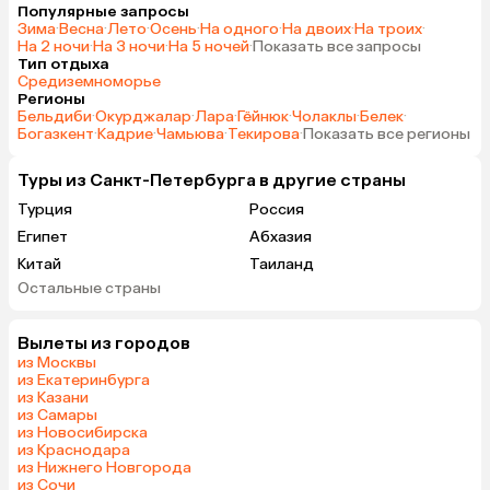
Популярные запросы
Зима
·
Весна
·
Лето
·
Осень
·
На одного
·
На двоих
·
На троих
·
На 2 ночи
·
На 3 ночи
·
На 5 ночей
·
Показать все запросы
Тип отдыха
Средиземноморье
Регионы
Бельдиби
·
Окурджалар
·
Лара
·
Гёйнюк
·
Чолаклы
·
Белек
·
Богазкент
·
Кадрие
·
Чамьюва
·
Текирова
·
Показать все регионы
Туры из Санкт-Петербурга в другие страны
Турция
Россия
Египет
Абхазия
Китай
Таиланд
Остальные страны
Вьетнам
ОАЭ
Мальдивы
Тунис
Вылеты из городов
Грузия
Беларусь
из Москвы
Армения
Шри-Ланка
из Екатеринбурга
из Казани
Казахстан
Азербайджан
из Самары
Узбекистан
Индия
из Новосибирска
из Краснодара
Сербия
Кипр
из Нижнего Новгорода
Катар
Киргизия
из Сочи