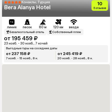
Конаклы, Турция
10
Bera Alanya Hotel
5 отзывов
линия
песок
80 м
120 км
везде
Безалкогольный отель
Собственный пляж
от 195 459 ₽
23 нояб. - 30 нояб., 7 ночей
Выгодные туры на соседние даты
от 237 158 ₽
от 245 419 ₽
7 нояб. - 15 нояб., 8 н.
20 нояб. - 28 нояб., 8 н.