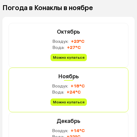
коктейли. Пляжная зон
Погода в Конаклы в ноябре
очень круто, что есть с
которая позволяла куп
сильные волны — у со
отелей такого не было
Октябрь
в октябре были уже хо
Воздух:
+23°C
в них не купались. Так
Вода:
+27°C
бассейн 18+ (без детей
классная идея. Беспла
Можно купаться
бар, каждый день попо
Минусы: убирают номе
Ноябрь
качественно, все прос
повторять по два-три 
Воздух:
+18°C
(принести утюг, сушилку 
Вода:
+24°C
еда не разнообразная, 
практически не меняла
Можно купаться
один день были мореп
Ресторан при отеле (а-
Декабрь
о чем, советую не пор
впечатление — заказал
Воздух:
+14°C
лосося, даже их умудр
Вода:
+22°C