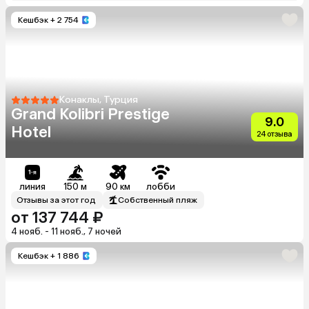
Кешбэк
+ 2 754
Конаклы, Турция
Grand Kolibri Prestige
9.0
Hotel
24 отзыва
линия
150 м
90 км
лобби
Отзывы за этот год
Собственный пляж
от 137 744 ₽
4 нояб. - 11 нояб., 7 ночей
Кешбэк
+ 1 886