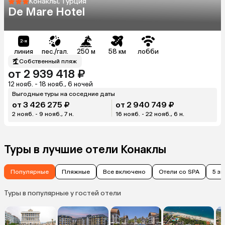
Конаклы, Турция
De Mare Hotel
линия
пес./гал.
250 м
58 км
лобби
Собственный пляж
от 2 939 418 ₽
12 нояб. - 18 нояб., 6 ночей
Выгодные туры на соседние даты
от 3 426 275 ₽
от 2 940 749 ₽
2 нояб. - 9 нояб., 7 н.
16 нояб. - 22 нояб., 6 н.
Туры в лучшие отели Конаклы
Популярные
Пляжные
Все включено
Отели со SPA
5 з
Туры в популярные у гостей отели