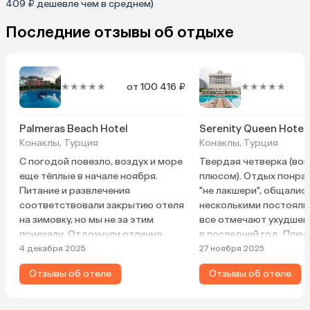
409 ₽ дешевле чем в среднем)
Последние отзывы об отдыхе
★★★★★
от 100 416 ₽
★★★★★
Palmeras Beach Hotel
Serenity Queen Hotel
Конаклы, Турция
Конаклы, Турция
С погодой повезло, воздух и море
Твердая четверка (воз
еще тёплые в начале ноября.
плюсом). Отдых понрав
Питание и развлечения
"не лакшери", общались
соответствовали закрытию отеля
несколькими постояль
на зимовку, но мы не за этим
все отмечают ухудшен
приехали. Отдохнули отлично,
в последний год. Плюс
голодными не ходили. Чисто,
территория отеля неб
4 декабря 2025
27 ноября 2025
уютно, вежливый персонал, нам
красивая, несколько б
Отзывы об отеле
Отзывы об отеле
понравилось.
импортным алкоголем,
(правда, нашли его не с
бесплатное мороженое