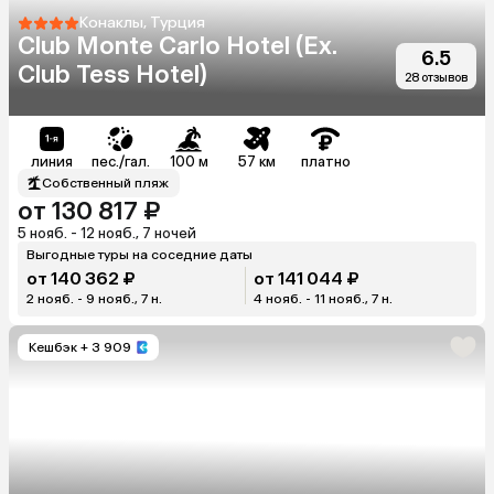
Конаклы, Турция
Club Monte Carlo Hotel (Ex.
6.5
Club Tess Hotel)
28 отзывов
линия
пес./гал.
100 м
57 км
платно
Собственный пляж
от 130 817 ₽
5 нояб. - 12 нояб., 7 ночей
Выгодные туры на соседние даты
от 140 362 ₽
от 141 044 ₽
2 нояб. - 9 нояб., 7 н.
4 нояб. - 11 нояб., 7 н.
Кешбэк
+ 3 909