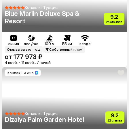
Конаклы, Турция
Blue Marlin Deluxe Spa &
9.2
Resort
25 отзывов
линия
пес./гал.
100 м
55 км
везде
Отзывы за этот год
Собственный пляж
от 177 973 ₽
4 нояб. - 11 нояб., 7 ночей
Кешбэк
+ 3 326
Конаклы, Турция
9.2
Dizalya Palm Garden Hotel
22 отзыва