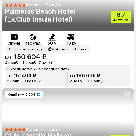
Конаклы, Турция
Palmeras Beach Hotel
8.7
(Ex.Club Insula Hotel)
43 отзыва
линия
пес./гал.
50 м
110 км
Отзывы за этот год
Собственный пляж
от 150 604 ₽
4 нояб. - 11 нояб., 7 ночей
Выгодные туры на соседние даты
от 151 404 ₽
от 186 665 ₽
2 нояб. - 9 нояб., 7 н.
2 нояб. - 10 нояб., 8 н.
Кешбэк
+ 3 539
Конаклы, Турция
Club Kastalia Holiday