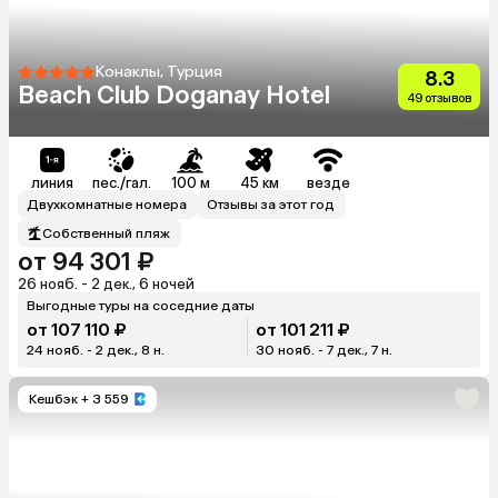
Конаклы, Турция
8.3
Beach Club Doganay Hotel
49 отзывов
линия
пес./гал.
100 м
45 км
везде
Двухкомнатные номера
Отзывы за этот год
Собственный пляж
от 94 301 ₽
26 нояб. - 2 дек., 6 ночей
Выгодные туры на соседние даты
от 107 110 ₽
от 101 211 ₽
24 нояб. - 2 дек., 8 н.
30 нояб. - 7 дек., 7 н.
Кешбэк
+ 3 559