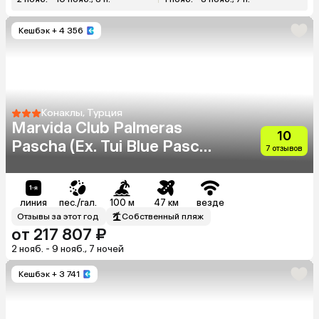
Кешбэк
+ 4 356
Конаклы, Турция
Marvida Club Palmeras
10
Pascha (Ex. Tui Blue Pascha
7 отзывов
Bay)
линия
пес./гал.
100 м
47 км
везде
Отзывы за этот год
Собственный пляж
от 217 807 ₽
2 нояб. - 9 нояб., 7 ночей
Кешбэк
+ 3 741