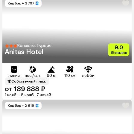
Кешбэк
+ 3 797
Конаклы, Турция
9.0
Anitas Hotel
15 отзывов
линия
пес./гал.
60 м
110 км
лобби
Собственный пляж
от 189 888 ₽
1 нояб. - 8 нояб., 7 ночей
Кешбэк
+ 2 616