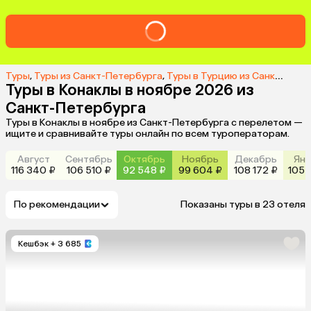
Туры
,
Туры из Санкт-Петербурга
,
Туры в Турцию из Санкт-Петербурга
Туры в Конаклы в ноябре 2026 из
Санкт-Петербурга
Туры в Конаклы в ноябре из Санкт-Петербурга с перелетом —
ищите и сравнивайте туры онлайн по всем туроператорам.
Август
Сентябрь
Октябрь
Ноябрь
Декабрь
Янв
116 340 ₽
106 510 ₽
92 548 ₽
99 604 ₽
108 172 ₽
105 
По рекомендации
Показаны туры в 23 отеля
Кешбэк
+ 3 685