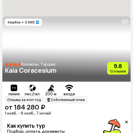
Кешбэк
+ 3 685
Конаклы, Турция
9.8
Kaia Coracesium
12 отзывов
линия
пес./гал.
200 м
везде
Отзывы за этот год
Собственный пляж
от 184 280 ₽
1 нояб. - 8 нояб., 7 ночей
Как купить тур
Подбор, оплата, документы