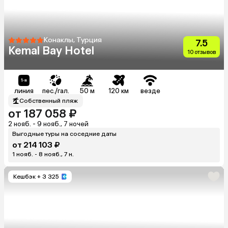
Конаклы, Турция
7.5
Kemal Bay Hotel
10 отзывов
линия
пес./гал.
50 м
120 км
везде
Собственный пляж
от 187 058 ₽
2 нояб. - 9 нояб., 7 ночей
Выгодные туры на соседние даты
от 214 103 ₽
1 нояб. - 8 нояб., 7 н.
Кешбэк
+ 3 325