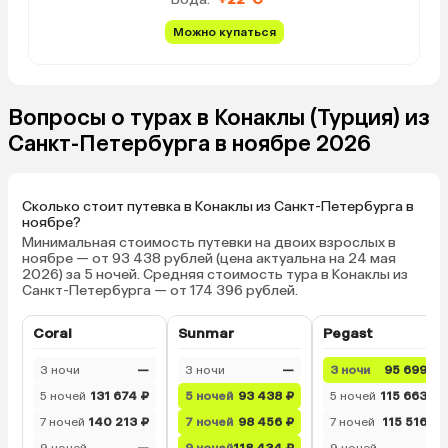
испортить. Бассейн с
"подогревом" — это
Можно купаться
микробассейн около са
котором не очень хот
плавать. В целом мы ех
Вопросы о турах в Конаклы (Турция) из
спокойным отдыхом б
"движухи", нам все пон
Санкт-Петербурга в ноябре 2026
но вау-эффекта не случ
ожидался).
Сколько стоит путевка в Конаклы из Санкт-Петербурга в
ноябре?
Минимальная стоимость путевки на двоих взрослых в
ноябре — от 93 438 рублей (цена актуальна на 24 мая
2026) за 5 ночей. Средняя стоимость тура в Конаклы из
Санкт-Петербурга — от 174 396 рублей.
Coral
Sunmar
Pegast
3 ночи
—
3 ночи
—
3 ночи
95 699 ₽
5 ночей
131 674 ₽
5 ночей
93 438 ₽
5 ночей
115 663 ₽
7 ночей
140 213 ₽
7 ночей
98 456 ₽
7 ночей
115 516 ₽
9 ночей
—
9 ночей
118 434 ₽
9 ночей
—