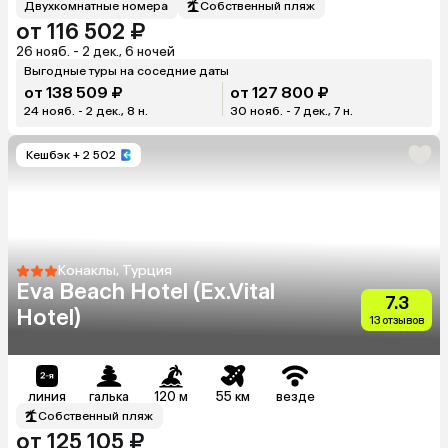
Двухкомнатные номера
Собственный пляж
от 116 502 ₽
26 нояб. - 2 дек., 6 ночей
Выгодные туры на соседние даты
от 138 509 ₽
от 127 800 ₽
24 нояб. - 2 дек., 8 н.
30 нояб. - 7 дек., 7 н.
Кешбэк
+ 2 502
Конаклы, Турция
Eva Beach Hotel (Ex.Vital
7.3
Hotel)
13 отзывов
линия
галька
120 м
55 км
везде
Собственный пляж
от 125 105 ₽