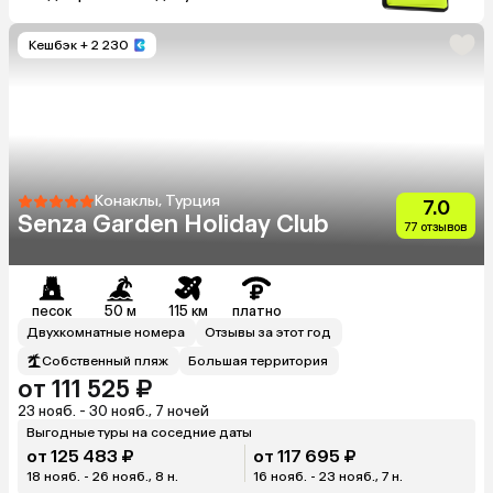
Кешбэк
+ 2 230
Конаклы, Турция
7.0
Senza Garden Holiday Club
77 отзывов
песок
50 м
115 км
платно
Двухкомнатные номера
Отзывы за этот год
Собственный пляж
Большая территория
от 111 525 ₽
23 нояб. - 30 нояб., 7 ночей
Выгодные туры на соседние даты
от 125 483 ₽
от 117 695 ₽
18 нояб. - 26 нояб., 8 н.
16 нояб. - 23 нояб., 7 н.