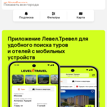
из Челябинска
Иордания
Гонконг
Показать все города
из Тюмени
Саудовская Аравия
Куба
Греция
Таджикистан
Подписка
Фильтры
Карта
Венгрия
Болгария
Приложение Левел.Тревел для
удобного поиска туров
и отелей с мобильных
устройств