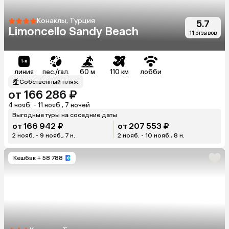
Конаклы, Турция
5.7
Limoncello Sandy Beach
11 отзывов
линия
пес./гал.
60 м
110 км
лобби
Собственный пляж
от 166 286 ₽
4 нояб. - 11 нояб., 7 ночей
Выгодные туры на соседние даты
от 166 942 ₽
от 207 553 ₽
2 нояб. - 9 нояб., 7 н.
2 нояб. - 10 нояб., 8 н.
Кешбэк
+ 58 788