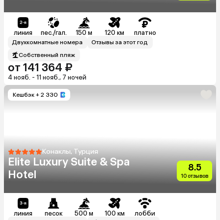
линия
пес./гал.
150 м
120 км
платно
Двухкомнатные номера
Отзывы за этот год
Собственный пляж
от 141 364 ₽
4 нояб. - 11 нояб., 7 ночей
Кешбэк
+ 2 330
Конаклы, Турция
Elite Luxury Suite & Spa
8.5
Hotel
10 отзывов
линия
песок
500 м
100 км
лобби