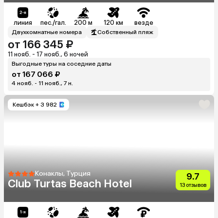
линия
пес./гал.
200 м
120 км
везде
Двухкомнатные номера
Собственный пляж
от 166 345 ₽
11 нояб. - 17 нояб., 6 ночей
Выгодные туры на соседние даты
от 167 066 ₽
4 нояб. - 11 нояб., 7 н.
Кешбэк
+ 3 982
Конаклы, Турция
9.7
Club Turtas Beach Hotel
13 отзывов