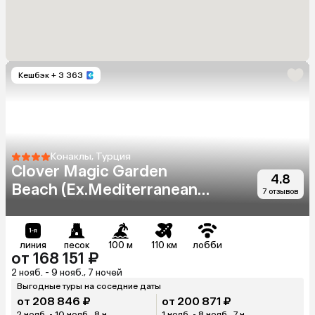
Кешбэк
+ 3 363
Конаклы, Турция
Clover Magic Garden
4.8
Beach (Ex.Mediterranean
7 отзывов
Breeze)
линия
песок
100 м
110 км
лобби
от 168 151 ₽
2 нояб. - 9 нояб., 7 ночей
Выгодные туры на соседние даты
от 208 846 ₽
от 200 871 ₽
2 нояб. - 10 нояб., 8 н.
1 нояб. - 8 нояб., 7 н.