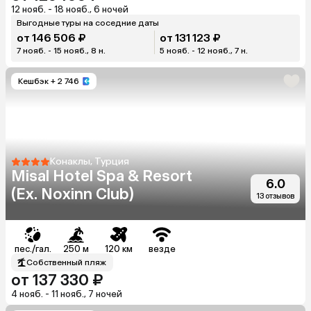
12 нояб. - 18 нояб., 6 ночей
Выгодные туры на соседние даты
от 146 506 ₽
от 131 123 ₽
7 нояб. - 15 нояб., 8 н.
5 нояб. - 12 нояб., 7 н.
Кешбэк
+ 2 746
Конаклы, Турция
Misal Hotel Spa & Resort
6.0
(Ex. Noxinn Club)
13 отзывов
пес./гал.
250 м
120 км
везде
Собственный пляж
от 137 330 ₽
4 нояб. - 11 нояб., 7 ночей