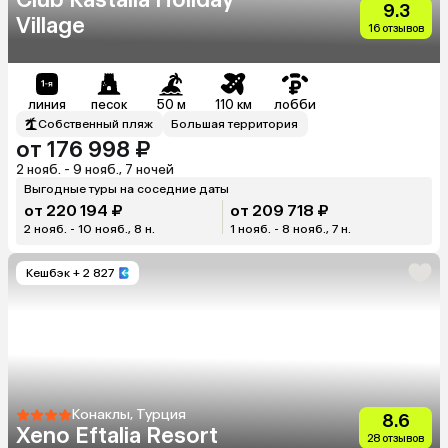
9.3
Village
16 отзывов
линия
песок
50 м
110 км
лобби
Собственный пляж
Большая территория
от 176 998 ₽
2 нояб. - 9 нояб., 7 ночей
Выгодные туры на соседние даты
от 220 194 ₽
от 209 718 ₽
2 нояб. - 10 нояб., 8 н.
1 нояб. - 8 нояб., 7 н.
Кешбэк
+ 2 827
Конаклы, Турция
8.6
Xeno Eftalia Resort
28 отзывов