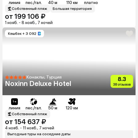
линия
пес./гал.
40 м
110 км
платно
Собственный пляж
Большая территория
от 199 106 ₽
1 нояб. - 8 нояб., 7 ночей
Кешбэк
+ 3 092
Конаклы, Турция
8.3
Noxinn Deluxe Hotel
38 отзывов
линия
пес./гал.
50 м
120 км
Собственный пляж
от 154 637 ₽
4 нояб. - 11 нояб., 7 ночей
Выгодные туры на соседние даты