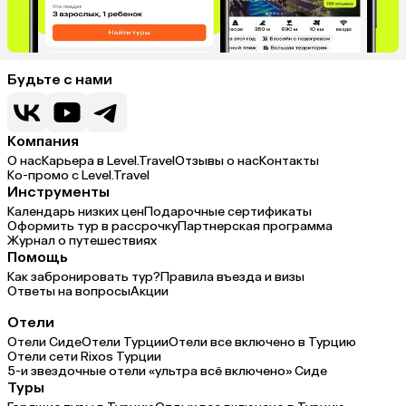
Будьте с нами
Компания
О нас
Карьера в Level.Travel
Отзывы о нас
Контакты
Ко-промо с Level.Travel
Инструменты
Календарь низких цен
Подарочные сертификаты
Оформить тур в рассрочку
Партнерская программа
Журнал о путешествиях
Помощь
Как забронировать тур?
Правила въезда и визы
Ответы на вопросы
Акции
Отели
Отели Сиде
Отели Турции
Отели все включено в Турцию
Отели сети Rixos Турции
5-и звездочные отели «ультра всё включено» Сиде
Туры