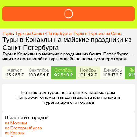
Туры
,
Туры из Санкт-Петербурга
,
Туры в Турцию из Санкт-Петербурга
Туры в Конаклы на майские праздники из
Санкт-Петербурга
Туры в Конаклы на майские праздники из Санкт-Петербурга —
ищите и сравнивайте туры онлайн по всем туроператорам.
Август
Сентябрь
Октябрь
Ноябрь
Декабрь
Янв
115 265 ₽
108 684 ₽
92 548 ₽
101 149 ₽
108 172 ₽
91 8
Не нашлось туров по заданным параметрам 

 Попробуйте поменять даты вылета или поискать 
туры из другого города
Вылеты из городов
из Москвы
из Екатеринбурга
из Казани