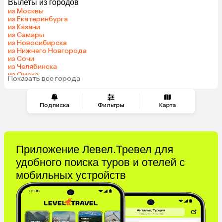
Вылеты из городов
Кипр
Гонконг
из Москвы
Саудовская Аравия
Куба
из Екатеринбурга
из Казани
из Самары
из Новосибирска
из Нижнего Новгорода
из Сочи
из Челябинска
из Омска
Показать все города
из Красноярска
Подписка
Фильтры
Карта
Приложение Левел.Тревел для
удобного поиска туров и отелей с
мобильных устройств