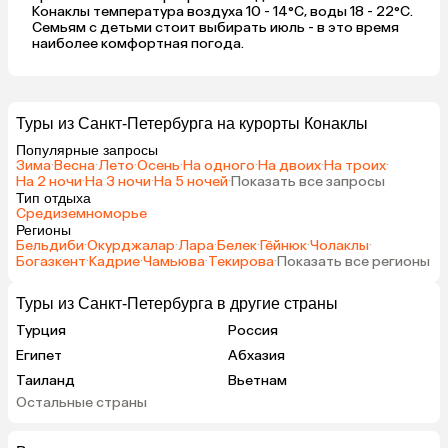
Конаклы температура воздуха 10 - 14°C, воды 18 - 22°C.
Семьям с детьми стоит выбирать июль - в это время
наиболее комфортная погода.
Туры из Санкт-Петербурга на курорты Конаклы
Популярные запросы
Зима
·
Весна
·
Лето
·
Осень
·
На одного
·
На двоих
·
На троих
·
На 2 ночи
·
На 3 ночи
·
На 5 ночей
·
Показать все запросы
Тип отдыха
Средиземноморье
Регионы
Бельдиби
·
Окурджалар
·
Лара
·
Белек
·
Гёйнюк
·
Чолаклы
·
Богазкент
·
Кадрие
·
Чамьюва
·
Текирова
·
Показать все регионы
Туры из Санкт-Петербурга в другие страны
Турция
Россия
Египет
Абхазия
Таиланд
Вьетнам
Остальные страны
ОАЭ
Мальдивы
Шри-Ланка
Индия