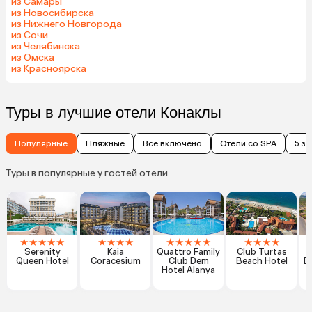
из Самары
из Новосибирска
из Нижнего Новгорода
из Сочи
из Челябинска
из Омска
из Красноярска
Туры в лучшие отели Конаклы
Популярные
Пляжные
Все включено
Отели со SPA
5 з
Туры в популярные у гостей отели
★
★
★
★
★
★
★
★
★
★
★
★
★
★
★
★
★
★
Serenity
Kaia
Quattro Family
Club Turtas
Queen Hotel
Coracesium
Club Dem
Beach Hotel
D
Hotel Alanya