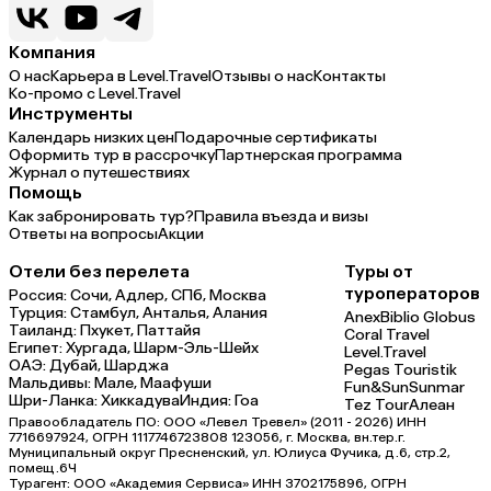
Компания
О нас
Карьера в Level.Travel
Отзывы о нас
Контакты
Ко-промо с Level.Travel
Инструменты
Календарь низких цен
Подарочные сертификаты
Оформить тур в рассрочку
Партнерская программа
Журнал о путешествиях
Помощь
Как забронировать тур?
Правила въезда и визы
Ответы на вопросы
Акции
Отели без перелета
Туры от
туроператоров
Россия:
Сочи,
Адлер,
СПб,
Москва
Турция:
Стамбул,
Анталья,
Алания
Anex
Biblio Globus
Таиланд:
Пхукет,
Паттайя
Coral Travel
Египет:
Хургада,
Шарм-Эль-Шейх
Level.Travel
ОАЭ:
Дубай,
Шарджа
Pegas Touristik
Мальдивы:
Мале,
Маафуши
Fun&Sun
Sunmar
Шри-Ланка:
Хиккадува
Индия:
Гоа
Tez Tour
Алеан
Правообладатель ПО: ООО «Левел Тревел» (2011 - 2026) ИНН
7716697924, ОГРН 1117746723808 123056, г. Москва, вн.тер.г.
Муниципальный округ Пресненский, ул. Юлиуса Фучика, д.6, стр.2,
помещ.6Ч
Турагент: ООО «Академия Сервиса» ИНН 3702175896, ОГРН