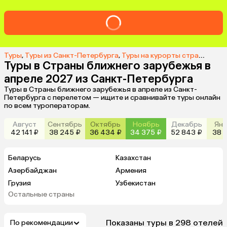
Туры
,
Туры из Санкт-Петербурга
,
Туры на курорты стран ближнего зарубежья из Санкт-Петербурга
Туры в Страны ближнего зарубежья в
апреле 2027 из Санкт-Петербурга
Туры в Страны ближнего зарубежья в апреле из Санкт-
Петербурга с перелетом — ищите и сравнивайте туры онлайн
по всем туроператорам.
Август
Сентябрь
Октябрь
Ноябрь
Декабрь
Янв
42 141 ₽
38 245 ₽
36 434 ₽
34 375 ₽
52 843 ₽
38 1
Беларусь
Казахстан
Азербайджан
Армения
Грузия
Узбекистан
Остальные страны
Киргизия
Таджикистан
Абхазия
Показаны туры в 298 отелей
По рекомендации