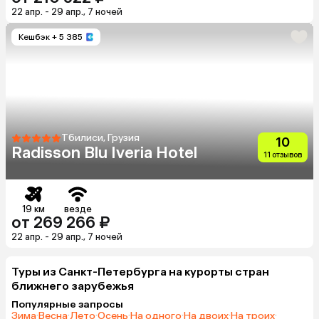
22 апр. - 29 апр., 7 ночей
Кешбэк
+ 5 385
Тбилиси, Грузия
10
Radisson Blu Iveria Hotel
11 отзывов
19 км
везде
от 269 266 ₽
22 апр. - 29 апр., 7 ночей
Туры из Санкт-Петербурга на курорты стран
ближнего зарубежья
Популярные запросы
Зима
·
Весна
·
Лето
·
Осень
·
На одного
·
На двоих
·
На троих
·