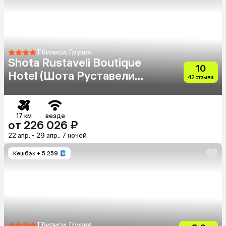
Тбилиси, Грузия
Shota Rustaveli Boutique
10
Hotel (Шота Руставели
42 отзыва
Бутик Отель)
17 км
везде
от 226 026 ₽
22 апр. - 29 апр., 7 ночей
Кешбэк
+ 5 259
Тбилиси, Грузия