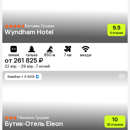
Батуми, Грузия
9.5
Wyndham Hotel
4 отзыва
линия
галька
850 м
7 км
везде
от 261 825 ₽
22 апр. - 29 апр., 7 ночей
Кешбэк
+ 3 909
Тбилиси, Грузия
10
Бутик-Отель Eleon
35 отзывов