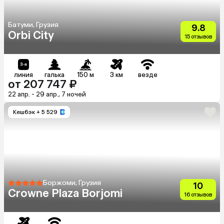
Батуми, Грузия
9.8
Orbi City
15 отзывов
линия
галька
150 м
3 км
везде
от 207 747 ₽
22 апр. - 29 апр., 7 ночей
Кешбэк
+ 5 529
Боржоми, Грузия
10
Crowne Plaza Borjomi
16 отзывов