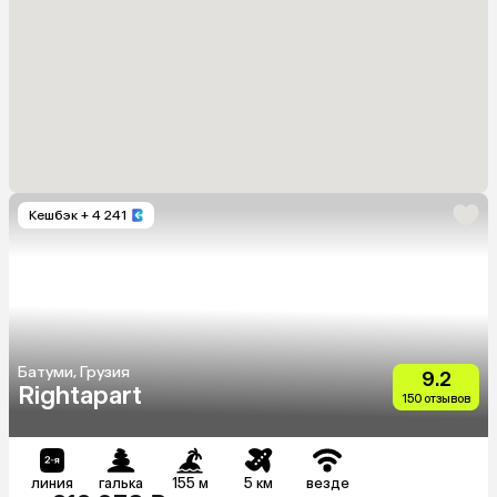
Кешбэк
+ 4 241
Батуми, Грузия
9.2
Rightapart
150 отзывов
линия
галька
155 м
5 км
везде