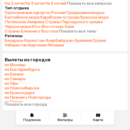
На 2 ночи
·
На 3 ночи
·
На 5 ночей
·
Показать все запросы
Тип отдыха
Горнолыжные курорты России
·
Средиземноморье
·
Балтийское море
·
Карибские острова
·
Красное море
·
Латинская Америка
·
Страны Персидского залива
·
Черное море
·
Юго-Восточная Азия
·
Страны Ближнего Востока
·
Показать все типы
Регионы
Беларусь
·
Казахстан
·
Азербайджан
·
Армения
·
Грузия
·
Узбекистан
·
Киргизия
·
Абхазия
Вылеты из городов
из Москвы
из Екатеринбурга
из Казани
из Самары
из Уфы
из Новосибирска
из Краснодара
из Нижнего Новгорода
из Перми
Показать все города
из Сочи
Подписка
Фильтры
Карта