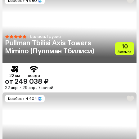
Кешбэк
+ 4 980
Тбилиси, Грузия
Pullman Tbilisi Axis Towers
10
Mimino (Пуллман Тбилиси)
3 отзыва
22 км
везде
от 249 038 ₽
22 апр. - 29 апр., 7 ночей
Кешбэк
+ 4 404