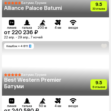
Батуми, Грузия
9.5
Alliance Palace Batumi
33 отзыва
линия
галька
200 м
4 км
везде
от 220 236 ₽
22 апр. - 29 апр., 7 ночей
Кешбэк
+ 4 811
Батуми, Грузия
Best Western Premier
9.5
Батуми
8 отзывов
линия
галька
50 м
4 км
везде
от 240 580 ₽