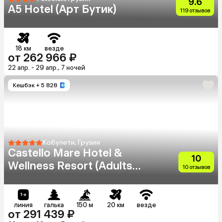
9.6
A5 Hotel (Арт Бутик)
119 отзывов
18 км
везде
от 262 966 ₽
22 апр. - 29 апр., 7 ночей
Кешбэк
+ 5 828
Кобулети, Грузия
Castello Mare Hotel &
10
Wellness Resort (Adults
10 отзывов
Only 12+)
линия
галька
150 м
20 км
везде
от 291 439 ₽