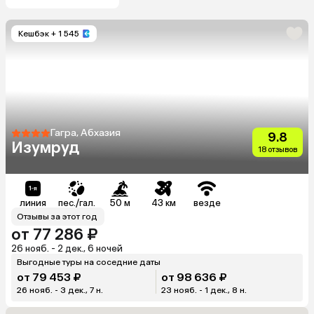
Кешбэк
+ 1 545
Гагра, Абхазия
9.8
Изумруд
18 отзывов
линия
пес./гал.
50 м
43 км
везде
Отзывы за этот год
от 77 286 ₽
26 нояб. - 2 дек., 6 ночей
Выгодные туры на соседние даты
от 79 453 ₽
от 98 636 ₽
26 нояб. - 3 дек., 7 н.
23 нояб. - 1 дек., 8 н.