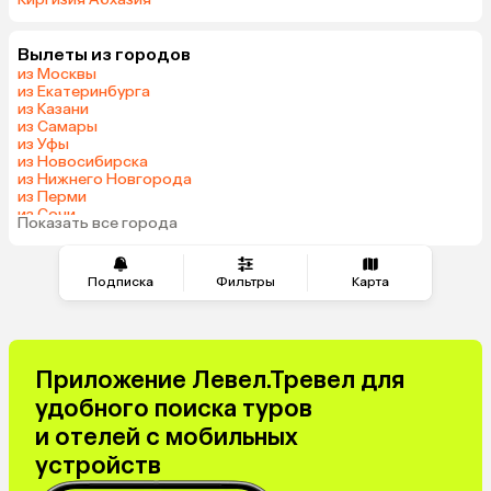
Вылеты из городов
из Москвы
из Екатеринбурга
из Казани
из Самары
из Уфы
из Новосибирска
из Нижнего Новгорода
из Перми
из Сочи
Показать все города
из Челябинска
Подписка
Фильтры
Карта
Приложение Левел.Тревел для
удобного поиска туров
и отелей с мобильных
устройств