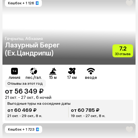
Кешбэк
+ 1 126
Гячрыпш, Абхазия
Лазурный Берег
7.2
(Ex.Цандрипш)
33 отзыва
линия
пес./гал.
15 м
17 км
везде
Отзывы за этот год
от 56 349 ₽
21 окт. - 27 окт., 6 ночей
Выгодные туры на соседние даты
от 60 469 ₽
от 60 785 ₽
21 окт. - 29 окт., 8 н.
19 окт. - 27 окт., 8 н.
Кешбэк
+ 1 723