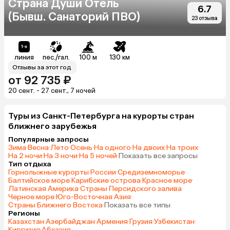
Страна Души Отель
6.7
(Бывш. Санаторий ПВО)
23 отзыва
линия
пес./гал.
100 м
130 км
Отзывы за этот год
от 92 735 ₽
20 сент. - 27 сент., 7 ночей
Туры из Санкт-Петербурга на курорты стран
ближнего зарубежья
Популярные запросы
Зима
·
Весна
·
Лето
·
Осень
·
На одного
·
На двоих
·
На троих
·
На 2 ночи
·
На 3 ночи
·
На 5 ночей
·
Показать все запросы
Тип отдыха
Горнолыжные курорты России
·
Средиземноморье
·
Балтийское море
·
Карибские острова
·
Красное море
·
Латинская Америка
·
Страны Персидского залива
·
Черное море
·
Юго-Восточная Азия
·
Страны Ближнего Востока
·
Показать все типы
Регионы
Казахстан
·
Азербайджан
·
Армения
·
Грузия
·
Узбекистан
·
Киргизия
·
Абхазия