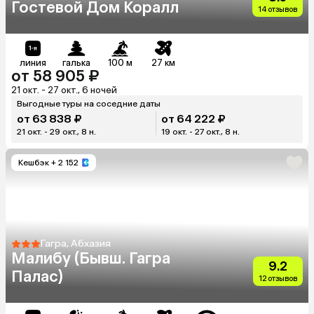
Гостевой Дом Коралл
14 отзывов
линия
галька
100 м
27 км
от 58 905 ₽
21 окт. - 27 окт., 6 ночей
Выгодные туры на соседние даты
от 63 838 ₽
от 64 222 ₽
21 окт. - 29 окт., 8 н.
19 окт. - 27 окт., 8 н.
Кешбэк
+ 2 152
Гагра, Абхазия
Малибу (Бывш. Гагра
9.2
Палас)
12 отзывов