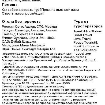
Журнал о путешествиях
Помощь
Как забронировать тур?
Правила въезда и визы
Ответы на вопросы
Акции
Отели без перелета
Туры от
туроператоров
Россия:
Сочи,
Адлер,
СПб,
Москва
Турция:
Стамбул,
Анталья,
Алания
Anex
Biblio Globus
Таиланд:
Пхукет,
Паттайя
Coral Travel
Египет:
Хургада,
Шарм-Эль-Шейх
Level.Travel
ОАЭ:
Дубай,
Шарджа
Pegas Touristik
Мальдивы:
Мале,
Маафуши
Fun&Sun
Sunmar
Шри-Ланка:
Хиккадува
Индия:
Гоа
Tez Tour
Алеан
Правообладатель ПО: ООО «Левел Тревел» (2011 - 2026) ИНН
7716697924, ОГРН 1117746723808 123056, г. Москва, вн.тер.г.
Муниципальный округ Пресненский, ул. Юлиуса Фучика, д.6, стр.2,
помещ.6Ч
Турагент: ООО «Академия Сервиса» ИНН 3702175896, ОГРН
1173702008248, 153000, Ивановская обл., г. Иваново, ул. Парижской
Коммуны, д. ЗА
Прием платежей осуществляется через АО «ПРЦ» ИНН 7718696387,
КПП 771701001, ОГРН 1087746411741, 129085, Москва г, Звёздный
бульвар, дом № 19, строение 1, эт. 10, пом. 1009
Стоимость ПО предоставляется по запросу
Вся информация, размещённая на сайте, носит информационный
характер и не является рекламой и публичной офертой. Правила и
условия предоставления услуг в отелях, в том числе концепция
питания, описанные на сайте, могут изменяться по решению
администрации отелей. Копирование материалов без письменного