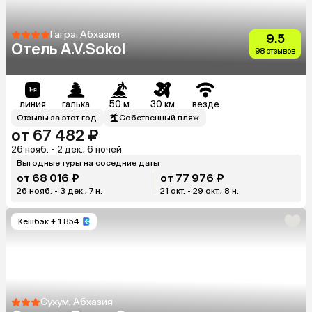
Гагра, Абхазия
9.5
Отель A.V.Sokol
98 отзывов
линия
галька
50 м
30 км
везде
Отзывы за этот год
Собственный пляж
от 67 482 ₽
26 нояб. - 2 дек., 6 ночей
Выгодные туры на соседние даты
от 68 016 ₽
от 77 976 ₽
26 нояб. - 3 дек., 7 н.
21 окт. - 29 окт., 8 н.
Кешбэк
+ 1 854
Сухум, Абхазия