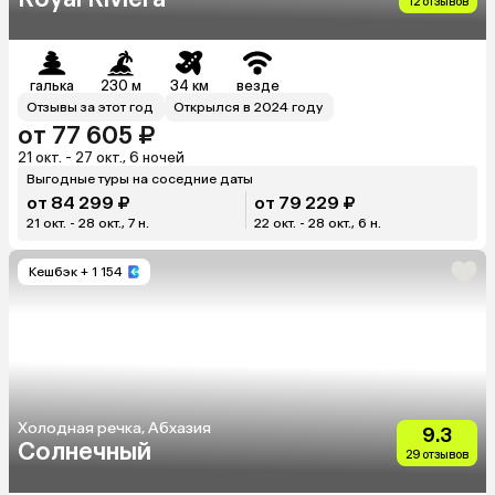
12 отзывов
галька
230 м
34 км
везде
Отзывы за этот год
Открылся в 2024 году
от 77 605 ₽
21 окт. - 27 окт., 6 ночей
Выгодные туры на соседние даты
от 84 299 ₽
от 79 229 ₽
21 окт. - 28 окт., 7 н.
22 окт. - 28 окт., 6 н.
Кешбэк
+ 1 154
Холодная речка, Абхазия
9.3
Солнечный
29 отзывов