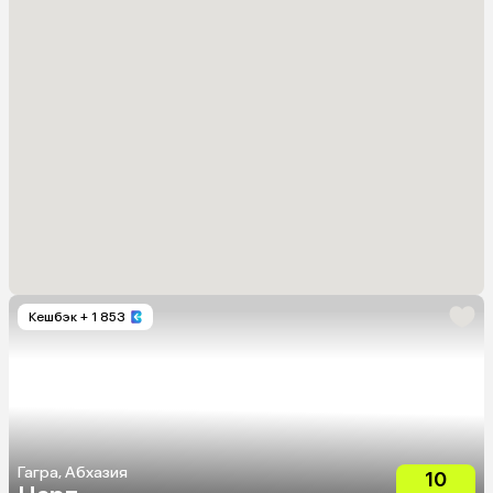
Кешбэк
+ 1 853
Гагра, Абхазия
10