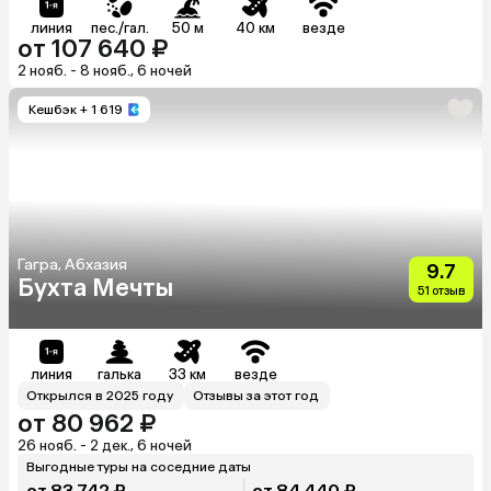
линия
пес./гал.
50 м
40 км
везде
от 107 640 ₽
2 нояб. - 8 нояб., 6 ночей
Кешбэк
+ 1 619
Гагра, Абхазия
9.7
Бухта Мечты
51 отзыв
линия
галька
33 км
везде
Открылся в 2025 году
Отзывы за этот год
от 80 962 ₽
26 нояб. - 2 дек., 6 ночей
Выгодные туры на соседние даты
от 83 742 ₽
от 84 440 ₽