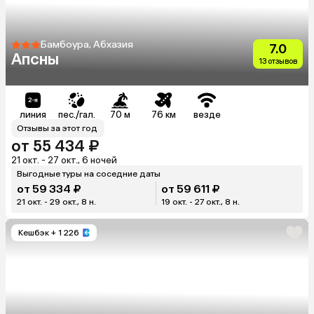
Бамбоура, Абхазия
7.0
Апсны
13 отзывов
линия
пес./гал.
70 м
76 км
везде
Отзывы за этот год
от 55 434 ₽
21 окт. - 27 окт., 6 ночей
Выгодные туры на соседние даты
от 59 334 ₽
от 59 611 ₽
21 окт. - 29 окт., 8 н.
19 окт. - 27 окт., 8 н.
Кешбэк
+ 1 226