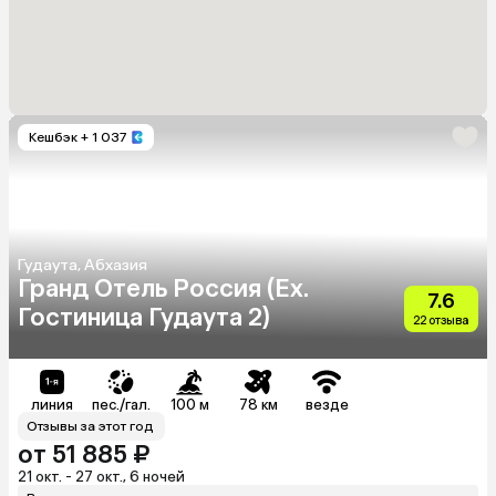
Кешбэк
+ 1 037
Гудаута, Абхазия
Гранд Отель Россия (Ex.
7.6
Гостиница Гудаута 2)
22 отзыва
линия
пес./гал.
100 м
78 км
везде
Отзывы за этот год
от 51 885 ₽
21 окт. - 27 окт., 6 ночей