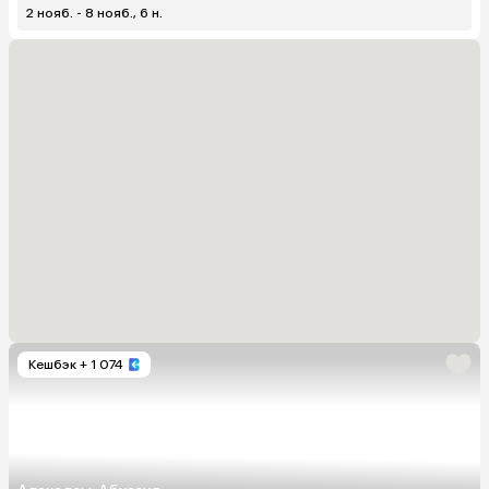
2 нояб. - 8 нояб., 6 н.
Кешбэк
+ 1 074