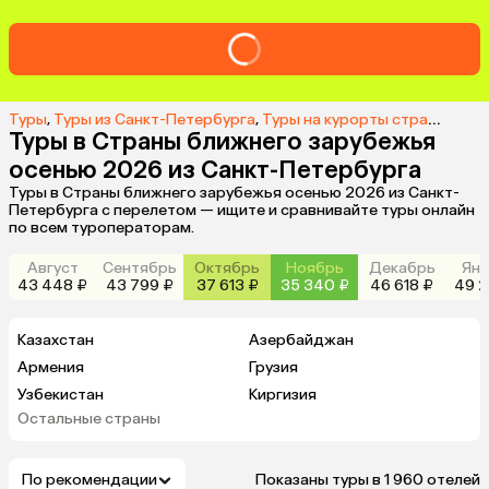
Туры
,
Туры из Санкт-Петербурга
,
Туры на курорты стран ближнего зарубежья из Санкт-Петербурга
Туры в Страны ближнего зарубежья
осенью 2026 из Санкт-Петербурга
Туры в Страны ближнего зарубежья осенью 2026 из Санкт-
Петербурга с перелетом — ищите и сравнивайте туры онлайн
по всем туроператорам.
Август
Сентябрь
Октябрь
Ноябрь
Декабрь
Янв
43 448 ₽
43 799 ₽
37 613 ₽
35 340 ₽
46 618 ₽
49 2
Казахстан
Азербайджан
Армения
Грузия
Узбекистан
Киргизия
Остальные страны
Абхазия
По рекомендации
Показаны туры в 1 960 отелей