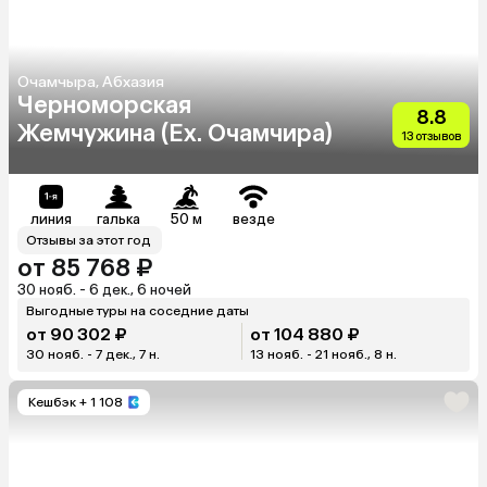
Очамчыра, Абхазия
Черноморская
8.8
Жемчужина (Ex. Очамчира)
13 отзывов
линия
галька
50 м
везде
Отзывы за этот год
от 85 768 ₽
30 нояб. - 6 дек., 6 ночей
Выгодные туры на соседние даты
от 90 302 ₽
от 104 880 ₽
30 нояб. - 7 дек., 7 н.
13 нояб. - 21 нояб., 8 н.
Кешбэк
+ 1 108