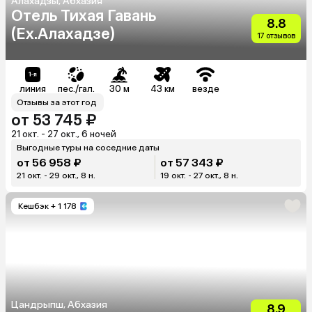
Алахадзы, Абхазия
Отель Тихая Гавань
8.8
(Ex.Алахадзе)
17 отзывов
линия
пес./гал.
30 м
43 км
везде
Отзывы за этот год
от 53 745 ₽
21 окт. - 27 окт., 6 ночей
Выгодные туры на соседние даты
от 56 958 ₽
от 57 343 ₽
21 окт. - 29 окт., 8 н.
19 окт. - 27 окт., 8 н.
Кешбэк
+ 1 178
Цандрыпш, Абхазия
8.9