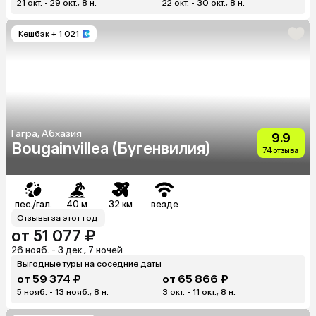
21 окт. - 29 окт., 8 н.
22 окт. - 30 окт., 8 н.
Кешбэк
+ 1 021
Гагра, Абхазия
9.9
Bougainvillea (Бугенвилия)
74 отзыва
пес./гал.
40 м
32 км
везде
Отзывы за этот год
от 51 077 ₽
26 нояб. - 3 дек., 7 ночей
Выгодные туры на соседние даты
от 59 374 ₽
от 65 866 ₽
5 нояб. - 13 нояб., 8 н.
3 окт. - 11 окт., 8 н.