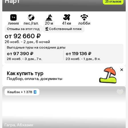
Нарт
25 отзывов
линия
пес./гал.
20 м
41 км
лобби
Отзывы за этот год
Собственный пляж
от 92 660 ₽
26 нояб. - 2 дек., 6 ночей
Выгодные туры на соседние даты
от 97 390 ₽
от 119 136 ₽
26 нояб. - 3 дек., 7 н.
23 нояб. - 1 дек., 8 н.
Как купить тур
Подбор, оплата, документы
Кешбэк
+ 1 378
Гагра, Абхазия