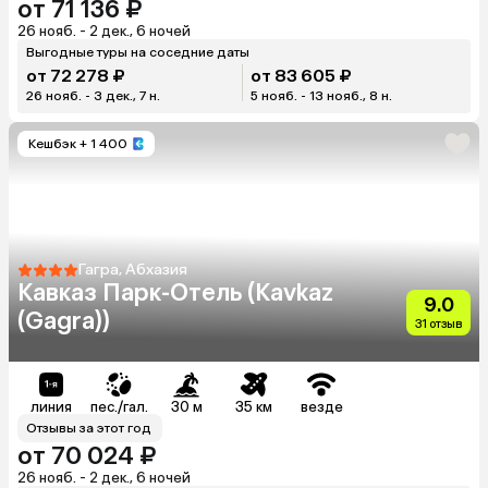
от 71 136 ₽
26 нояб. - 2 дек., 6 ночей
Выгодные туры на соседние даты
от 72 278 ₽
от 83 605 ₽
26 нояб. - 3 дек., 7 н.
5 нояб. - 13 нояб., 8 н.
Кешбэк
+ 1 400
Гагра, Абхазия
Кавказ Парк-Отель (Kavkaz
9.0
(Gagra))
31 отзыв
линия
пес./гал.
30 м
35 км
везде
Отзывы за этот год
от 70 024 ₽
26 нояб. - 2 дек., 6 ночей