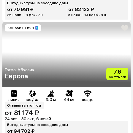
Выгодные туры на соседние даты
от 70 981 ₽
от 82 122 ₽
26 нояб. - 3 дек., 7 н.
5 нояб. - 13 нояб., 8 н.
Кешбэк
+ 1 623
Гагра, Абхазия
7.6
Европа
46 отзывов
линия
пес./гал.
150 м
44 км
везде
Отзывы за этот год
от 81 174 ₽
24 окт. - 30 окт., 6 ночей
Выгодные туры на соседние даты
от 94 702 ₽