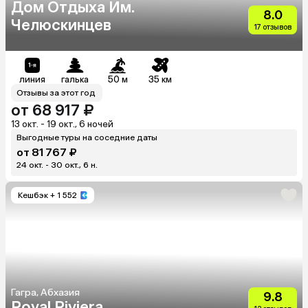
Дом Отдыха Им.
8.0
Челюскинцев
17 отзывов
линия
галька
50 м
35 км
Отзывы за этот год
от 68 917 ₽
13 окт. - 19 окт., 6 ночей
Выгодные туры на соседние даты
от 81 767 ₽
24 окт. - 30 окт., 6 н.
Кешбэк
+ 1 552
Гагра, Абхазия
9.8
Royal Riviera