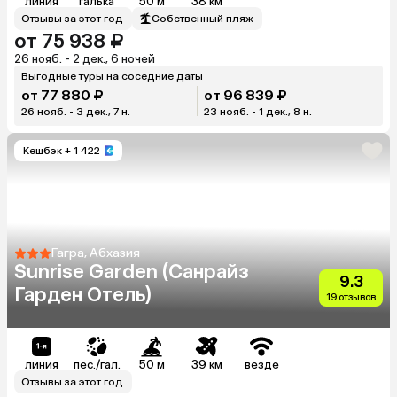
линия
галька
50 м
38 км
Отзывы за этот год
Собственный пляж
от 75 938 ₽
26 нояб. - 2 дек., 6 ночей
Выгодные туры на соседние даты
от 77 880 ₽
от 96 839 ₽
26 нояб. - 3 дек., 7 н.
23 нояб. - 1 дек., 8 н.
Кешбэк
+ 1 422
Гагра, Абхазия
Sunrise Garden (Санрайз
9.3
Гарден Отель)
19 отзывов
линия
пес./гал.
50 м
39 км
везде
Отзывы за этот год