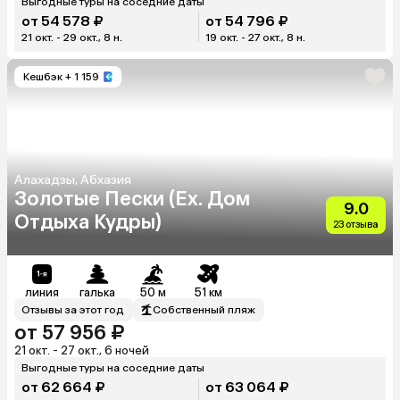
Выгодные туры на соседние даты
от 54 578 ₽
от 54 796 ₽
21 окт. - 29 окт., 8 н.
19 окт. - 27 окт., 8 н.
Кешбэк
+ 1 159
Алахадзы, Абхазия
Золотые Пески (Ex. Дом
9.0
Отдыха Кудры)
23 отзыва
линия
галька
50 м
51 км
Отзывы за этот год
Собственный пляж
от 57 956 ₽
21 окт. - 27 окт., 6 ночей
Выгодные туры на соседние даты
от 62 664 ₽
от 63 064 ₽