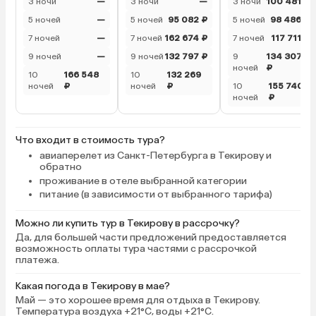
3 ночи
—
3 ночи
—
3 ночи
100 481 ₽
5 ночей
—
5 ночей
95 082 ₽
5 ночей
98 486 ₽
7 ночей
—
7 ночей
162 674 ₽
7 ночей
117 711 ₽
9 ночей
—
9 ночей
132 797 ₽
9
134 307
ночей
₽
10
166 548
10
132 269
ночей
₽
ночей
₽
10
155 740
ночей
₽
Что входит в стоимость тура?
авиаперелет из Санкт-Петербурга в Текирову и
обратно
проживание в отеле выбранной категории
питание (в зависимости от выбранного тарифа)
Можно ли купить тур в Текирову в рассрочку?
Да, для большей части предложений предоставляется
возможность оплаты тура частями с рассрочкой
платежа.
Какая погода в Текирову в мае?
Май — это хорошее время для отдыха в Текирову.
Температура воздуха +21°C, воды +21°C.