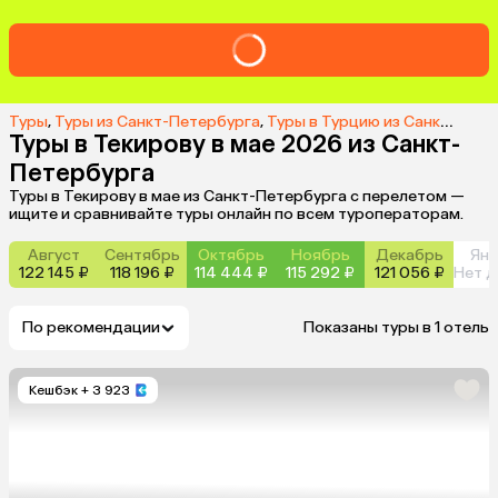
Туры
,
Туры из Санкт-Петербурга
,
Туры в Турцию из Санкт-Петербурга
Туры в Текирову в мае 2026 из Санкт-
Петербурга
Туры в Текирову в мае из Санкт-Петербурга с перелетом —
ищите и сравнивайте туры онлайн по всем туроператорам.
Август
Сентябрь
Октябрь
Ноябрь
Декабрь
Янв
122 145 ₽
118 196 ₽
114 444 ₽
115 292 ₽
121 056 ₽
Нет д
По рекомендации
Показаны туры в 1 отель
Кешбэк
+ 3 923