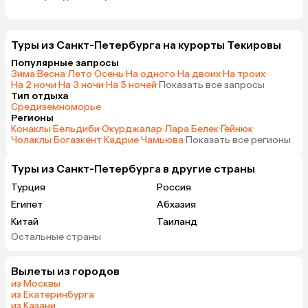
Туры из Санкт-Петербурга на курорты Текировы
Популярные запросы
Зима
·
Весна
·
Лето
·
Осень
·
На одного
·
На двоих
·
На троих
·
На 2 ночи
·
На 3 ночи
·
На 5 ночей
·
Показать все запросы
Тип отдыха
Средиземноморье
Регионы
Конаклы
·
Бельдиби
·
Окурджалар
·
Лара
·
Белек
·
Гёйнюк
·
Чолаклы
·
Богазкент
·
Кадрие
·
Чамьюва
·
Показать все регионы
Туры из Санкт-Петербурга в другие страны
Турция
Россия
Египет
Абхазия
Китай
Таиланд
Остальные страны
Вьетнам
ОАЭ
Мальдивы
Тунис
Вылеты из городов
Грузия
Армения
из Москвы
Беларусь
Казахстан
из Екатеринбурга
из Казани
Шри-Ланка
Узбекистан