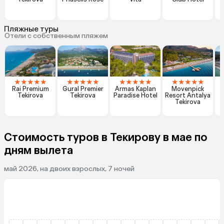
Пляжные туры
Отели с собственным пляжем
★
★
★
★
★
★
★
★
★
★
★
★
★
★
★
★
★
★
★
★
Rai Premium
Gural Premier
Armas Kaplan
Movenpick
Tekirova
Tekirova
Paradise Hotel
Resort Antalya
Tekirova
Стоимость туров в Текирову в мае по
дням вылета
май 2026, на двоих взрослых, 7 ночей