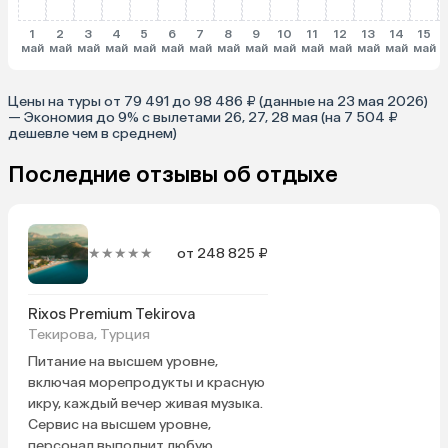
1
2
3
4
5
6
7
8
9
10
11
12
13
14
15
май
май
май
май
май
май
май
май
май
май
май
май
май
май
май
Цены на туры от 79 491 до 98 486 ₽ (данные на 23 мая 2026)
— Экономия до 9% с вылетами 26, 27, 28 мая (на 7 504 ₽
дешевле чем в среднем)
Последние отзывы об отдыхе
★★★★★
от 248 825 ₽
Rixos Premium Tekirova
Текирова, Турция
Питание на высшем уровне,
включая морепродукты и красную
икру, каждый вечер живая музыка.
Сервис на высшем уровне,
персонал выполнит любую