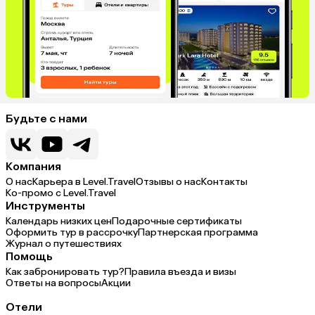
Будьте с нами
Компания
О нас
Карьера в Level.Travel
Отзывы о нас
Контакты
Ко-промо с Level.Travel
Инструменты
Календарь низких цен
Подарочные сертификаты
Оформить тур в рассрочку
Партнерская программа
Журнал о путешествиях
Помощь
Как забронировать тур?
Правила въезда и визы
Ответы на вопросы
Акции
Отели