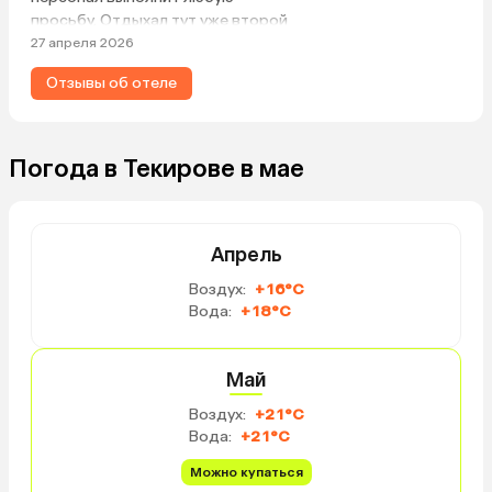
просьбу. Отдыхал тут уже второй
раз, все идеально, нравится, и
27 апреля 2026
даже номер дали тот, который
Отзывы об отеле
был в декабре 2025, похвально,
все для клиента.
Погода в Текирове в мае
Апрель
Воздух:
+16°C
Вода:
+18°C
Май
Воздух:
+21°C
Вода:
+21°C
Можно купаться