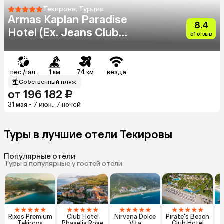
Текирова, Турция
Armas Kaplan Paradise
8.4
Hotel (Ex. Jeans Club
51 отзыв
Hotels Kaplan)
пес./гал.
1 км
74 км
везде
Собственный пляж
от 196 182 ₽
31 мая - 7 июн., 7 ночей
Туры в лучшие отели Текировы
Популярные отели
Туры в популярные у гостей отели
★
★
★
★
★
★
★
★
★
★
★
★
★
★
★
★
★
★
★
★
Rixos Premium
Club Hotel
Nirvana Dolce
Pirate's Beach
Tekirova
Phaselis Rose
Vita
Club Hotel