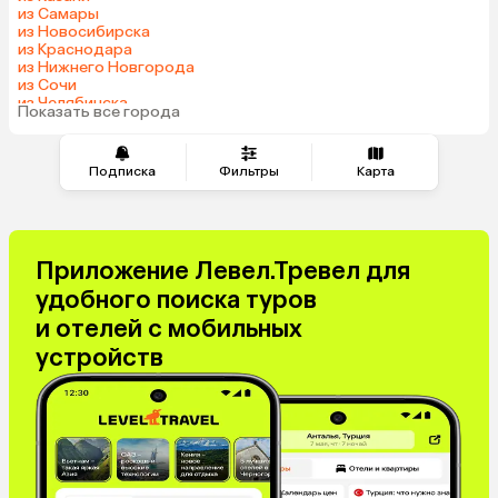
из Самары
Азербайджан
Индия
из Новосибирска
из Краснодара
Сербия
Кипр
из Нижнего Новгорода
Катар
Киргизия
из Сочи
из Челябинска
Иордания
Гонконг
Показать все города
из Тюмени
Саудовская Аравия
Куба
Греция
Таджикистан
Подписка
Фильтры
Карта
Венгрия
Болгария
Приложение Левел.Тревел для
удобного поиска туров
и отелей с мобильных
устройств