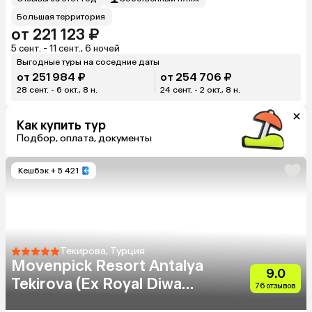
Большая территория
от 221 123 ₽
5 сент. - 11 сент., 6 ночей
Выгодные туры на соседние даты
от 251 984 ₽
от 254 706 ₽
28 сент. - 6 окт., 8 н.
24 сент. - 2 окт., 8 н.
Как купить тур
Подбор, оплата, документы
Кешбэк
+ 5 421
Текирова, Турция
Movenpick Resort Antalya
9.0
Tekirova (Ex Royal Diwa
76 отзывов
Tekirova)