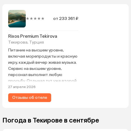
★★★★★
от 233 361 ₽
Rixos Premium Tekirova
Текирова, Турция
Питание на высшем уровне,
включая морепродукты и красную
икру, каждый вечер живая музыка.
Сервис на высшем уровне,
персонал выполнит любую
просьбу. Отдыхал тут уже второй
раз, все идеально, нравится, и
27 апреля 2026
даже номер дали тот, который
Отзывы об отеле
был в декабре 2025, похвально,
все для клиента.
Погода в Текирове в сентябре