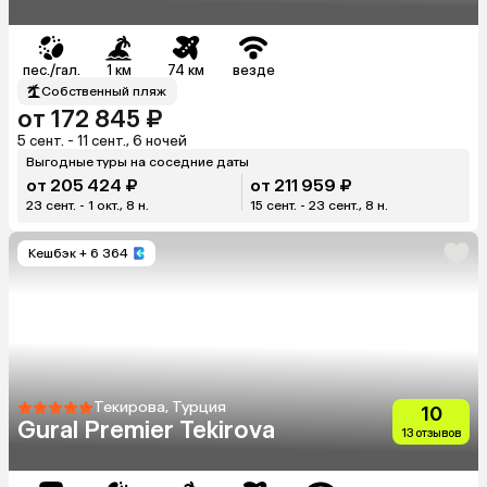
Hotels Kaplan)
пес./гал.
1 км
74 км
везде
Собственный пляж
от 172 845 ₽
5 сент. - 11 сент., 6 ночей
Выгодные туры на соседние даты
от 205 424 ₽
от 211 959 ₽
23 сент. - 1 окт., 8 н.
15 сент. - 23 сент., 8 н.
Кешбэк
+ 6 364
Текирова, Турция
10
Gural Premier Tekirova
13 отзывов