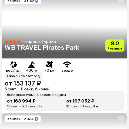
Кешбэк
+ 3 062
Текирова, Турция
9.0
WB TRAVEL Pirates Park
7 отзывов
пес./гал.
400 м
70 км
везде
Отзывы за этот год
от 153 137 ₽
5 сент. - 11 сент., 6 ночей
Выгодные туры на соседние даты
от 163 994 ₽
от 167 052 ₽
15 сент. - 23 сент., 8 н.
23 сент. - 1 окт., 8 н.
Кешбэк
+ 2 334