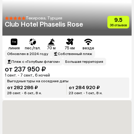
Текирова, Турция
9.5
Club Hotel Phaselis Rose
36 отзывов
линия
пес./гал.
70 м
75 км
везде
Обновлен в 2024 году
Собственный пляж
Пляж с «Голубым флагом»
Большая территория
от 237 950 ₽
1 сент. - 7 сент., 6 ночей
Выгодные туры на соседние даты
от 282 286 ₽
от 284 920 ₽
28 сент. - 6 окт., 8 н.
23 сент. - 1 окт., 8 н.