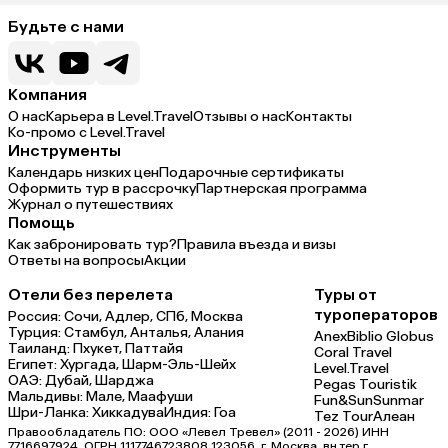
Будьте с нами
Компания
О нас
Карьера в Level.Travel
Отзывы о нас
Контакты
Ко-промо с Level.Travel
Инструменты
Календарь низких цен
Подарочные сертификаты
Оформить тур в рассрочку
Партнерская программа
Журнал о путешествиях
Помощь
Как забронировать тур?
Правила въезда и визы
Ответы на вопросы
Акции
Отели без перелета
Туры от
туроператоров
Россия:
Сочи,
Адлер,
СПб,
Москва
Турция:
Стамбул,
Анталья,
Алания
Anex
Biblio Globus
Таиланд:
Пхукет,
Паттайя
Coral Travel
Египет:
Хургада,
Шарм-Эль-Шейх
Level.Travel
ОАЭ:
Дубай,
Шарджа
Pegas Touristik
Мальдивы:
Мале,
Маафуши
Fun&Sun
Sunmar
Шри-Ланка:
Хиккадува
Индия:
Гоа
Tez Tour
Алеан
Правообладатель ПО: ООО «Левел Тревел» (2011 - 2026) ИНН
7716697924, ОГРН 1117746723808 123056, г. Москва, вн.тер.г.