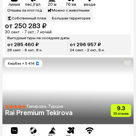
линия
пес./гал.
20 м
76 км
везде
Отзывы за этот год
Можно с животными
Собственный пляж
Большая территория
от 250 283 ₽
30 сент. - 7 окт., 7 ночей
Выгодные туры на соседние даты
от 285 460 ₽
от 296 957 ₽
28 сент. - 6 окт., 8 н.
24 сент. - 2 окт., 8 н.
Кешбэк
+ 5 414
Текирова, Турция
9.3
Rai Premium Tekirova
33 отзыва