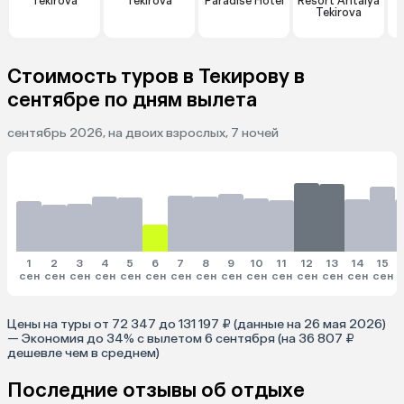
Tekirova
Tekirova
Paradise Hotel
Resort Antalya
Tekirova
Стоимость туров в Текирову в
сентябре по дням вылета
сентябрь 2026, на двоих взрослых, 7 ночей
1
2
3
4
5
6
7
8
9
10
11
12
13
14
15
сен
сен
сен
сен
сен
сен
сен
сен
сен
сен
сен
сен
сен
сен
сен
Цены на туры от 72 347 до 131 197 ₽ (данные на 26 мая 2026)
— Экономия до 34% с вылетом 6 сентября (на 36 807 ₽
дешевле чем в среднем)
Последние отзывы об отдыхе