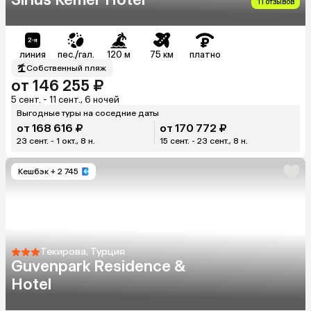
11 отзывов
линия
пес./гал.
120 м
75 км
платно
Собственный пляж
от 146 255 ₽
5 сент. - 11 сент., 6 ночей
Выгодные туры на соседние даты
от 168 616 ₽
от 170 772 ₽
23 сент. - 1 окт., 8 н.
15 сент. - 23 сент., 8 н.
Кешбэк
+ 2 745
Текирова, Турция
Guvenpark Residence &
Hotel