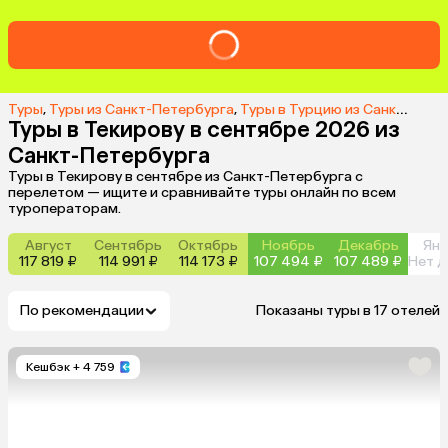
Туры
,
Туры из Санкт-Петербурга
,
Туры в Турцию из Санкт-Петербурга
Туры в Текирову в сентябре 2026 из
Санкт-Петербурга
Туры в Текирову в сентябре из Санкт-Петербурга с
перелетом — ищите и сравнивайте туры онлайн по всем
туроператорам.
Август
Сентябрь
Октябрь
Ноябрь
Декабрь
Янв
117 819 ₽
114 991 ₽
114 173 ₽
107 494 ₽
107 489 ₽
Нет д
По рекомендации
Показаны туры в 17 отелей
Кешбэк
+ 4 759