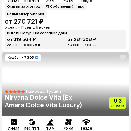
линия
пес./гал.
70 м
70 км
везде
Отзывы за этот год
Собственный пляж
Большая территория
от 270 721 ₽
5 сент. - 11 сент., 6 ночей
Выгодные туры на соседние даты
от 319 564 ₽
от 281 308 ₽
28 сент. - 6 окт., 8 н.
30 сент. - 7 окт., 7 н.
Кешбэк
+ 7 305
Текирова, Турция
Nirvana Dolce Vita (Ex.
9.3
Amara Dolce Vita Luxury)
31 отзыв
линия
пес./гал.
40 м
75 км
везде