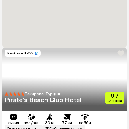
Кешбэк
+ 4 422
Текирова, Турция
9.7
Pirate's Beach Club Hotel
22 отзыва
линия
пес./гал.
30 м
77 км
лобби
Отзывы за этот год
Собственный пляж