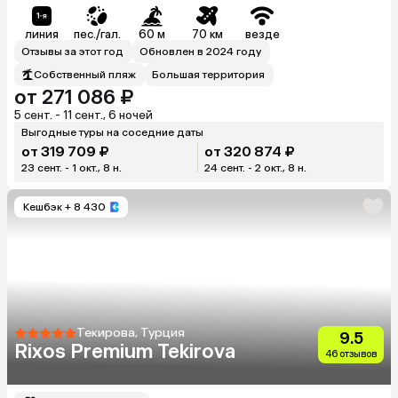
линия
пес./гал.
60 м
70 км
везде
Отзывы за этот год
Обновлен в 2024 году
Собственный пляж
Большая территория
от 271 086 ₽
5 сент. - 11 сент., 6 ночей
Выгодные туры на соседние даты
от 319 709 ₽
от 320 874 ₽
23 сент. - 1 окт., 8 н.
24 сент. - 2 окт., 8 н.
Кешбэк
+ 8 430
Текирова, Турция
9.5
Rixos Premium Tekirova
46 отзывов