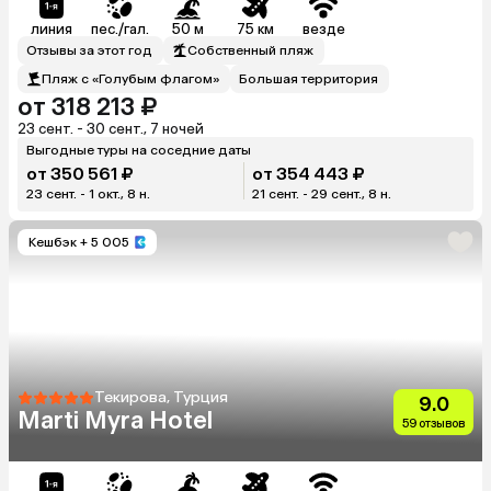
линия
пес./гал.
50 м
75 км
везде
Отзывы за этот год
Собственный пляж
Пляж с «Голубым флагом»
Большая территория
от 318 213 ₽
23 сент. - 30 сент., 7 ночей
Выгодные туры на соседние даты
от 350 561 ₽
от 354 443 ₽
23 сент. - 1 окт., 8 н.
21 сент. - 29 сент., 8 н.
Кешбэк
+ 5 005
Текирова, Турция
9.0
Marti Myra Hotel
59 отзывов