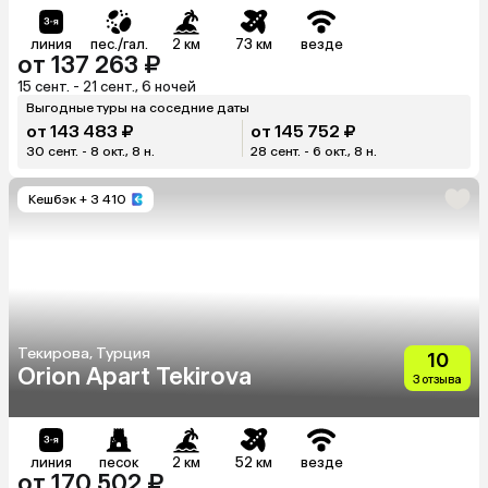
линия
пес./гал.
2 км
73 км
везде
от 137 263 ₽
15 сент. - 21 сент., 6 ночей
Выгодные туры на соседние даты
от 143 483 ₽
от 145 752 ₽
30 сент. - 8 окт., 8 н.
28 сент. - 6 окт., 8 н.
Кешбэк
+ 3 410
Текирова, Турция
10
Orion Apart Tekirova
3 отзыва
линия
песок
2 км
52 км
везде
от 170 502 ₽