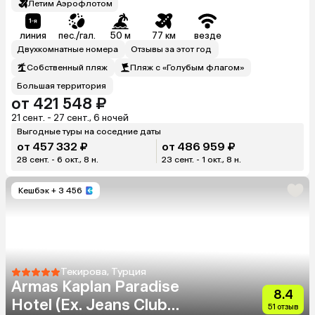
Летим Аэрофлотом
линия
пес./гал.
50 м
77 км
везде
Двухкомнатные номера
Отзывы за этот год
Собственный пляж
Пляж с «Голубым флагом»
Большая территория
от 421 548 ₽
21 сент. - 27 сент., 6 ночей
Выгодные туры на соседние даты
от 457 332 ₽
от 486 959 ₽
28 сент. - 6 окт., 8 н.
23 сент. - 1 окт., 8 н.
Кешбэк
+ 3 456
Текирова, Турция
Armas Kaplan Paradise
8.4
Hotel (Ex. Jeans Club
51 отзыв