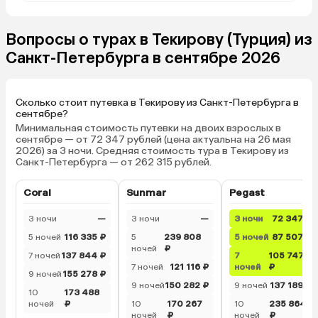
Вопросы о турах в Текирову (Турция) из
Санкт-Петербурга в сентябре 2026
Сколько стоит путевка в Текирову из Санкт-Петербурга в
сентябре?
Минимальная стоимость путевки на двоих взрослых в
сентябре — от 72 347 рублей (цена актуальна на 26 мая
2026) за 3 ночи. Средняя стоимость тура в Текирову из
Санкт-Петербурга — от 262 315 рублей.
Coral
Sunmar
Pegast
3 ночи
—
3 ночи
—
3 ночи
72 347 ₽
5 ночей
116 335 ₽
5
239 808
5 ночей
87 507 ₽
ночей
₽
7 ночей
137 844 ₽
7
105 747
7 ночей
121 116 ₽
ночей
₽
9 ночей
155 278 ₽
9 ночей
150 282 ₽
9 ночей
137 189 ₽
10
173 488
ночей
₽
10
170 267
10
235 864
ночей
₽
ночей
₽