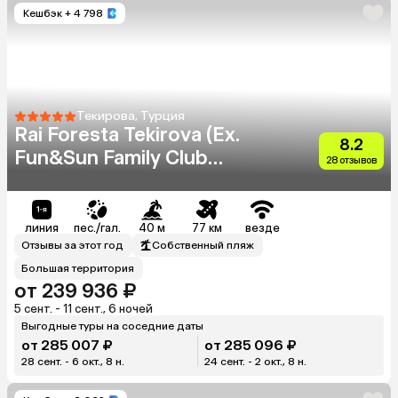
Кешбэк
+ 4 798
Текирова, Турция
Rai Foresta Tekirova (Ex.
8.2
Fun&Sun Family Club
28 отзывов
Saphire)
линия
пес./гал.
40 м
77 км
везде
Отзывы за этот год
Собственный пляж
Большая территория
от 239 936 ₽
5 сент. - 11 сент., 6 ночей
Выгодные туры на соседние даты
от 285 007 ₽
от 285 096 ₽
28 сент. - 6 окт., 8 н.
24 сент. - 2 окт., 8 н.