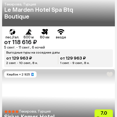
Текирова, Турция
Le Marden Hotel Spa Btq
Boutique
пес./гал.
800 м
80 км
везде
от 118 616 ₽
5 сент. - 11 сент., 6 ночей
Выгодные туры на соседние даты
от 129 963 ₽
от 129 963 ₽
2 сент. - 10 сент., 8 н.
1 сент. - 9 сент., 8 н.
Кешбэк
+ 2 925
Текирова, Турция
7.0
Sirius Kemer Hotel