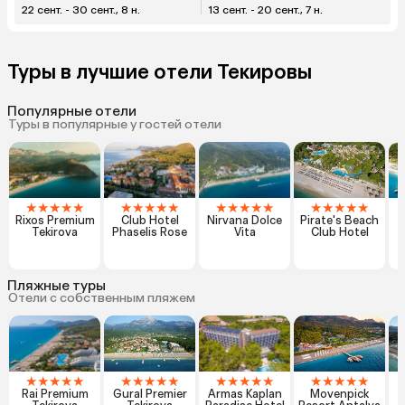
22 сент. - 30 сент., 8 н.
13 сент. - 20 сент., 7 н.
Туры в лучшие отели Текировы
Популярные отели
Туры в популярные у гостей отели
★
★
★
★
★
★
★
★
★
★
★
★
★
★
★
★
★
★
★
★
Rixos Premium
Club Hotel
Nirvana Dolce
Pirate's Beach
Tekirova
Phaselis Rose
Vita
Club Hotel
Пляжные туры
Отели с собственным пляжем
★
★
★
★
★
★
★
★
★
★
★
★
★
★
★
★
★
★
★
★
Rai Premium
Gural Premier
Armas Kaplan
Movenpick