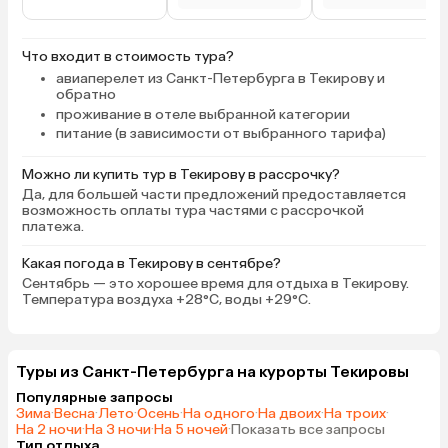
Что входит в стоимость тура?
авиаперелет из Санкт-Петербурга в Текирову и
обратно
проживание в отеле выбранной категории
питание (в зависимости от выбранного тарифа)
Можно ли купить тур в Текирову в рассрочку?
Да, для большей части предложений предоставляется
возможность оплаты тура частями с рассрочкой
платежа.
Какая погода в Текирову в сентябре?
Сентябрь — это хорошее время для отдыха в Текирову.
Температура воздуха +28°C, воды +29°C.
Туры из Санкт-Петербурга на курорты Текировы
Популярные запросы
Зима
·
Весна
·
Лето
·
Осень
·
На одного
·
На двоих
·
На троих
·
На 2 ночи
·
На 3 ночи
·
На 5 ночей
·
Показать все запросы
Тип отдыха