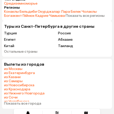
Средиземноморье
Регионы
Конаклы
·
Бельдиби
·
Окурджалар
·
Лара
·
Белек
·
Чолаклы
·
Богазкент
·
Гёйнюк
·
Кадрие
·
Чамьюва
·
Показать все регионы
Туры из Санкт-Петербурга в другие страны
Турция
Россия
Египет
Абхазия
Китай
Таиланд
Остальные страны
Вьетнам
ОАЭ
Мальдивы
Тунис
Вылеты из городов
Грузия
Беларусь
из Москвы
Армения
Шри-Ланка
из Екатеринбурга
из Казани
Казахстан
Азербайджан
из Самары
Узбекистан
Индия
из Новосибирска
из Краснодара
Сербия
Катар
из Нижнего Новгорода
Кипр
Киргизия
из Сочи
из Челябинска
Иордания
Гонконг
Показать все города
из Тюмени
Саудовская Аравия
Куба