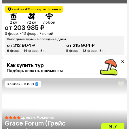
Кешбэк 4% по карте Т-Банка
2 км
72 км
лобби
от 203 985 ₽
6 февр. - 13 февр., 7 ночей
Выгодные туры на соседние даты
от 212 904 ₽
от 215 904 ₽
6 февр. - 14 февр., 8 н.
5 февр. - 13 февр., 8 н.
Как купить тур
Подбор, оплата, документы
Кешбэк
+ 3 639
Ереван, Армения
Grace Forum (Грейс
9.7