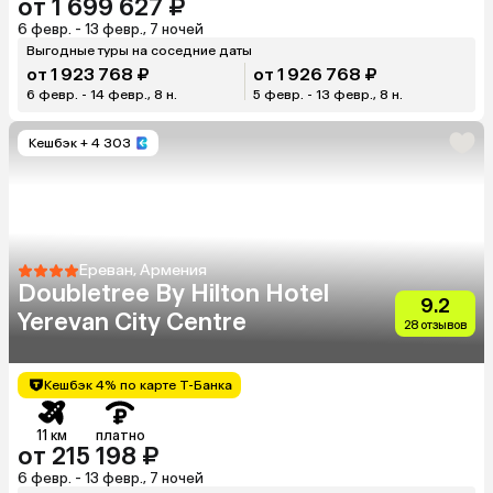
от 1 699 627 ₽
6 февр. - 13 февр., 7 ночей
Выгодные туры на соседние даты
от 1 923 768 ₽
от 1 926 768 ₽
6 февр. - 14 февр., 8 н.
5 февр. - 13 февр., 8 н.
Кешбэк
+ 4 303
Ереван, Армения
Doubletree By Hilton Hotel
9.2
Yerevan City Centre
28 отзывов
Кешбэк 4% по карте Т-Банка
11 км
платно
от 215 198 ₽
6 февр. - 13 февр., 7 ночей