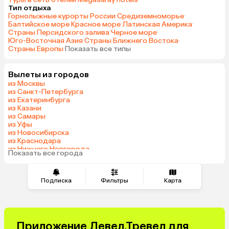
Тип отдыха
Горнолыжные курорты России
·
Средиземноморье
·
Балтийское море
·
Красное море
·
Латинская Америка
·
Страны Персидского залива
·
Черное море
·
Юго-Восточная Азия
·
Страны Ближнего Востока
·
Страны Европы
·
Показать все типы
Вылеты из городов
из Москвы
из Санкт-Петербурга
из Екатеринбурга
из Казани
из Самары
из Уфы
из Новосибирска
из Краснодара
из Нижнего Новгорода
Показать все города
из Перми
Подписка
Фильтры
Карта
Приложение Левел.Тревел для