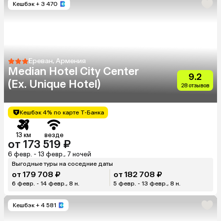
Кешбэк
+ 3 470
Ереван, Армения
Median Hotel City Center
9.2
(Ex. Unique Hotel)
28 отзывов
Кешбэк 4% по карте Т-Банка
13 км
везде
от 173 519 ₽
6 февр. - 13 февр., 7 ночей
Выгодные туры на соседние даты
от 179 708 ₽
от 182 708 ₽
6 февр. - 14 февр., 8 н.
5 февр. - 13 февр., 8 н.
Кешбэк
+ 4 581