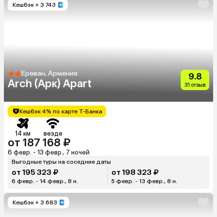
Кешбэк
+ 3 743
Ереван, Армения
9.8
Arch (Арк) Apart
31 отзыв
Кешбэк 4% по карте Т-Банка
14 км
везде
от 187 168 ₽
6 февр. - 13 февр., 7 ночей
Выгодные туры на соседние даты
от 195 323 ₽
от 198 323 ₽
6 февр. - 14 февр., 8 н.
5 февр. - 13 февр., 8 н.
Кешбэк
+ 3 683