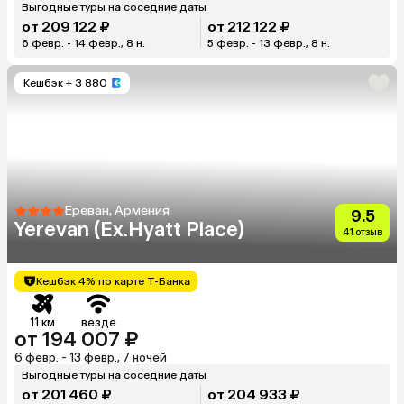
Выгодные туры на соседние даты
от 209 122 ₽
от 212 122 ₽
6 февр. - 14 февр., 8 н.
5 февр. - 13 февр., 8 н.
Кешбэк
+ 3 880
Ереван, Армения
9.5
Yerevan (Ex.Hyatt Place)
41 отзыв
Кешбэк 4% по карте Т-Банка
11 км
везде
от 194 007 ₽
6 февр. - 13 февр., 7 ночей
Выгодные туры на соседние даты
от 201 460 ₽
от 204 933 ₽