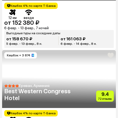
Кешбэк 4% по карте Т-Банка
12 км
везде
от 152 380 ₽
6 февр. - 13 февр., 7 ночей
Выгодные туры на соседние даты
от 158 670 ₽
от 161 063 ₽
5 февр. - 13 февр., 8 н.
6 февр. - 14 февр., 8 н.
Кешбэк
+ 3 874
Ереван, Армения
Best Western Congress
9.4
Hotel
72 отзыва
Кешбэк 4% по карте Т-Банка