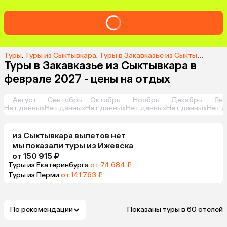
Туры
,
Туры из Сыктывкара
,
Туры в Закавказье из Сыктывкара
,
Т
Туры в Закавказье из Сыктывкара в
феврале 2027 - цены на отдых
Август
Сентябрь
Октябрь
Ноябрь
Декабрь
Янв
Нет данных
Нет данных
Нет данных
Нет данных
Нет данных
Нет д
из
Сыктывкара
вылетов нет
мы показали туры
из
Ижевска
от 150 915 ₽
Туры из Екатеринбурга
от 74 684 ₽
Туры из Перми
от 141 763 ₽
По рекомендации
Показаны туры в 60 отелей