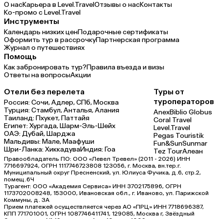
О нас
Карьера в Level.Travel
Отзывы о нас
Контакты
Ко-промо с Level.Travel
Инструменты
Календарь низких цен
Подарочные сертификаты
Оформить тур в рассрочку
Партнерская программа
Журнал о путешествиях
Помощь
Как забронировать тур?
Правила въезда и визы
Ответы на вопросы
Акции
Отели без перелета
Туры от
туроператоров
Россия:
Сочи,
Адлер,
СПб,
Москва
Турция:
Стамбул,
Анталья,
Алания
Anex
Biblio Globus
Таиланд:
Пхукет,
Паттайя
Coral Travel
Египет:
Хургада,
Шарм-Эль-Шейх
Level.Travel
ОАЭ:
Дубай,
Шарджа
Pegas Touristik
Мальдивы:
Мале,
Маафуши
Fun&Sun
Sunmar
Шри-Ланка:
Хиккадува
Индия:
Гоа
Tez Tour
Алеан
Правообладатель ПО: ООО «Левел Тревел» (2011 - 2026) ИНН
7716697924, ОГРН 1117746723808 123056, г. Москва, вн.тер.г.
Муниципальный округ Пресненский, ул. Юлиуса Фучика, д.6, стр.2,
помещ.6Ч
Турагент: ООО «Академия Сервиса» ИНН 3702175896, ОГРН
1173702008248, 153000, Ивановская обл., г. Иваново, ул. Парижской
Коммуны, д. ЗА
Прием платежей осуществляется через АО «ПРЦ» ИНН 7718696387,
КПП 771701001, ОГРН 1087746411741, 129085, Москва г, Звёздный