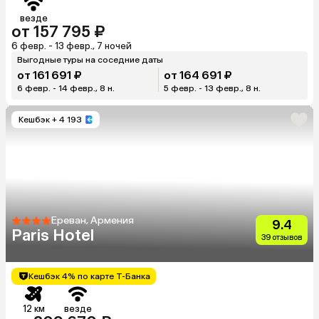
везде
от 157 795 ₽
6 февр. - 13 февр., 7 ночей
Выгодные туры на соседние даты
от 161 691 ₽
от 164 691 ₽
6 февр. - 14 февр., 8 н.
5 февр. - 13 февр., 8 н.
Кешбэк
+ 4 193
Ереван, Армения
9.4
Paris Hotel
39 отзывов
Кешбэк 4% по карте Т-Банка
12 км
везде