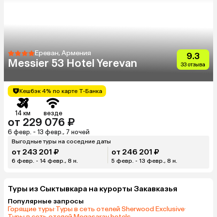
Ереван, Армения
9.3
Messier 53 Hotel Yerevan
33 отзыва
Кешбэк 4% по карте Т-Банка
14 км
везде
от 229 076 ₽
6 февр. - 13 февр., 7 ночей
Выгодные туры на соседние даты
от 243 201 ₽
от 246 201 ₽
6 февр. - 14 февр., 8 н.
5 февр. - 13 февр., 8 н.
Туры из Сыктывкара на курорты Закавказья
Популярные запросы
Горящие туры
·
Туры в сеть отелей Sherwood Exclusive
·
Туры в сеть отелей Megasaray hotels