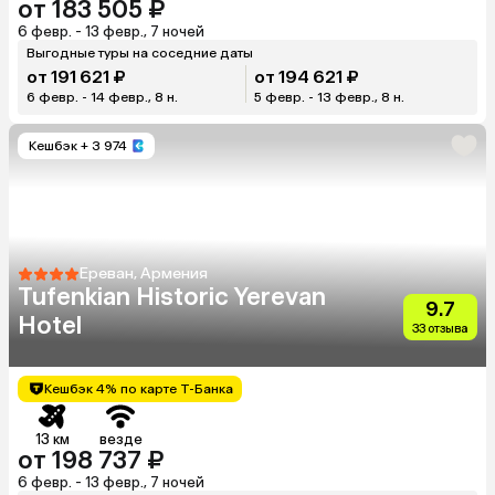
от 183 505 ₽
6 февр. - 13 февр., 7 ночей
Выгодные туры на соседние даты
от 191 621 ₽
от 194 621 ₽
6 февр. - 14 февр., 8 н.
5 февр. - 13 февр., 8 н.
Кешбэк
+ 3 974
Ереван, Армения
Tufenkian Historic Yerevan
9.7
Hotel
33 отзыва
Кешбэк 4% по карте Т-Банка
13 км
везде
от 198 737 ₽
6 февр. - 13 февр., 7 ночей