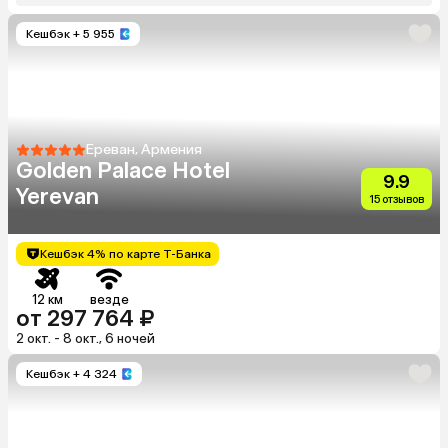
Кешбэк
+ 5 955
Ереван, Армения
Golden Palace Hotel
9.9
Yerevan
15 отзывов
Кешбэк 4% по карте Т-Банка
12 км
везде
от 297 764 ₽
2 окт. - 8 окт., 6 ночей
Кешбэк
+ 4 324