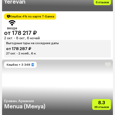
Yerevan
6 отзывов
Кешбэк 4% по карте Т-Банка
везде
от 178 217 ₽
2 окт. - 8 окт., 6 ночей
Выгодные туры на соседние даты
от 178 287 ₽
27 окт. - 2 нояб., 6 н.
Кешбэк
+ 3 348
Ереван, Армения
8.3
Menua (Менуа)
38 отзывов