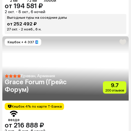
2 км
72 км
лобби
от 194 581 ₽
2 окт. - 8 окт., 6 ночей
Выгодные туры на соседние даты
от 252 492 ₽
27 окт. - 2 нояб., 6 н.
Кешбэк
+ 4 337
Ереван, Армения
Grace Forum (Грейс
9.7
Форум)
200 отзывов
Кешбэк 4% по карте Т-Банка
везде
от 216 888 ₽