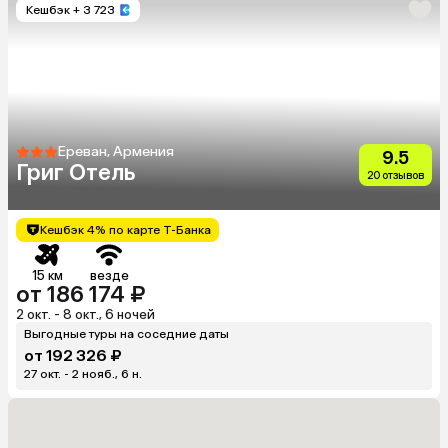
Кешбэк
+ 3 723
Ереван, Армения
9.5
Григ Отель
20 отзывов
Кешбэк 4% по карте Т-Банка
15 км
везде
от 186 174 ₽
2 окт. - 8 окт., 6 ночей
Выгодные туры на соседние даты
от 192 326 ₽
27 окт. - 2 нояб., 6 н.