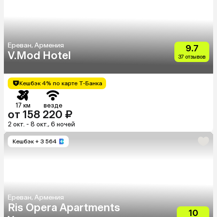
Ереван, Армения
9.7
V.Mod Hotel
37 отзывов
Кешбэк 4% по карте Т-Банка
17 км
везде
от 158 220 ₽
2 окт. - 8 окт., 6 ночей
Кешбэк
+ 3 564
Ереван, Армения
Ris Opera Apartments
10