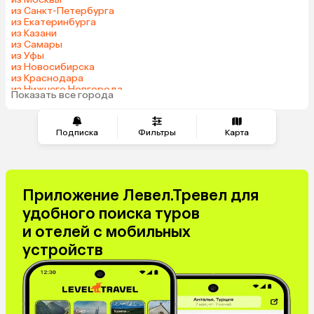
из Санкт-Петербурга
из Екатеринбурга
из Казани
из Самары
из Уфы
из Новосибирска
из Краснодара
из Нижнего Новгорода
Показать все города
из Перми
Подписка
Фильтры
Карта
Приложение Левел.Тревел для
удобного поиска туров
и отелей с мобильных
устройств