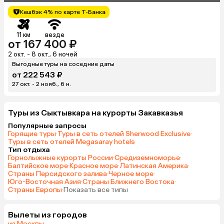
Кешбэк 4% по карте Т-Банка
11 км
везде
от 167 400 ₽
2 окт. - 8 окт., 6 ночей
Выгодные туры на соседние даты
от 222 543 ₽
27 окт. - 2 нояб., 6 н.
Туры из Сыктывкара на курорты Закавказья
Популярные запросы
Горящие туры
·
Туры в сеть отелей Sherwood Exclusive
·
Туры в сеть отелей Megasaray hotels
Тип отдыха
Горнолыжные курорты России
·
Средиземноморье
·
Балтийское море
·
Красное море
·
Латинская Америка
·
Страны Персидского залива
·
Черное море
·
Юго-Восточная Азия
·
Страны Ближнего Востока
·
Страны Европы
·
Показать все типы
Вылеты из городов
из Москвы