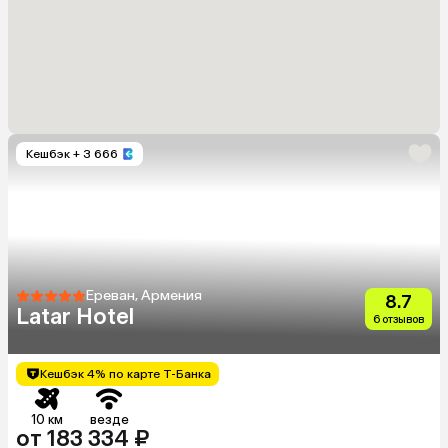
Кешбэк
+ 3 666
Ереван, Армения
8.7
Latar Hotel
6 отзывов
Кешбэк 4% по карте Т-Банка
10 км
везде
от 183 334 ₽