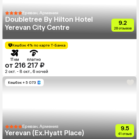
Ереван, Армения
Doubletree By Hilton Hotel
9.2
Yerevan City Centre
28 отзывов
Кешбэк 4% по карте Т-Банка
11 км
платно
от 216 217 ₽
2 окт. - 8 окт., 6 ночей
Кешбэк
+ 5 073
Ереван, Армения
9.5
Yerevan (Ex.Hyatt Place)
41 отзыв