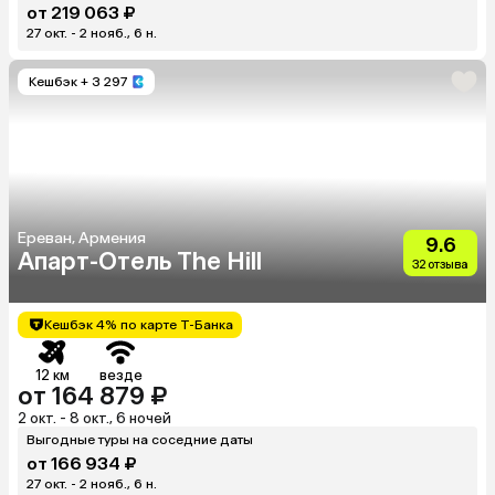
от 219 063 ₽
27 окт. - 2 нояб., 6 н.
Кешбэк
+ 3 297
Ереван, Армения
9.6
Апарт-Отель The Hill
32 отзыва
Кешбэк 4% по карте Т-Банка
12 км
везде
от 164 879 ₽
2 окт. - 8 окт., 6 ночей
Выгодные туры на соседние даты
от 166 934 ₽
27 окт. - 2 нояб., 6 н.