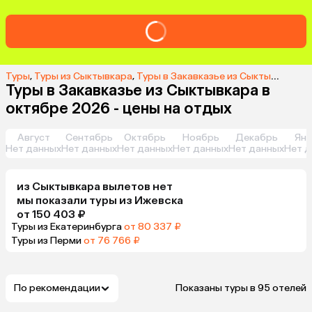
Туры
,
Туры из Сыктывкара
,
Туры в Закавказье из Сыктывкара
,
Т
Туры в Закавказье из Сыктывкара в
октябре 2026 - цены на отдых
Август
Сентябрь
Октябрь
Ноябрь
Декабрь
Янв
Нет данных
Нет данных
Нет данных
Нет данных
Нет данных
Нет д
из
Сыктывкара
вылетов нет
мы показали туры
из
Ижевска
от 150 403 ₽
Туры из Екатеринбурга
от 80 337 ₽
Туры из Перми
от 76 766 ₽
По рекомендации
Показаны туры в 95 отелей