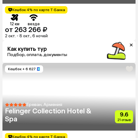
Кешбэк 4% по карте Т-Банка
12 км
везде
от 263 266 ₽
2 окт. - 8 окт., 6 ночей
Как купить тур
Подбор, оплата, документы
Кешбэк
+ 6 627
Ереван, Армения
Felinger Collection Hotel &
9.6
Spa
21 отзыв
Кешбэк 4% по карте Т-Банка