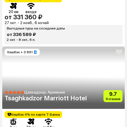
20 км
везде
от 331 360 ₽
27 окт. - 2 нояб., 6 ночей
Выгодные туры на соседние даты
от 336 589 ₽
2 окт. - 8 окт., 6 н.
Кешбэк
+ 3 891
Цахкадзор, Армения
9.7
Tsaghkadzor Marriott Hotel
8 отзывов
Кешбэк 4% по карте Т-Банка