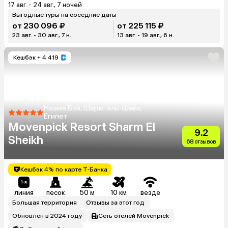
17 авг. - 24 авг., 7 ночей
Выгодные туры на соседние даты
от 230 096 ₽
от 225 115 ₽
23 авг. - 30 авг., 7 н.
13 авг. - 19 авг., 6 н.
Кешбэк
+ 4 419
Наама Бэй, Шарм-эль-Шейх,
Египет
Movenpick Resort Sharm El
9.2
Sheikh
68 отзывов
Кешбэк 4% по карте Т-Банка
линия
песок
50 м
10 км
везде
Большая территория
Отзывы за этот год
Обновлен в 2024 году
Сеть отелей Movenpick