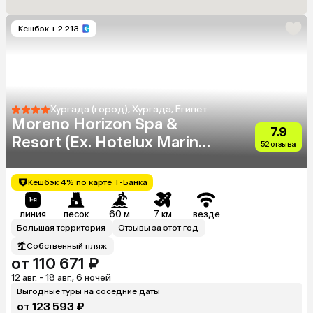
Кешбэк
+ 2 213
Хургада (город), Хургада, Египет
Moreno Horizon Spa &
7.9
Resort (Ex. Hotelux Marina
52 отзыва
Beach)
Кешбэк 4% по карте Т-Банка
линия
песок
60 м
7 км
везде
Большая территория
Отзывы за этот год
Собственный пляж
от 110 671 ₽
12 авг. - 18 авг., 6 ночей
Выгодные туры на соседние даты
от 123 593 ₽