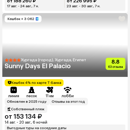
от 188 260 ₽
от 226 995 ₽
17 авг. - 24 авг., 7 н.
23 авг. - 30 авг., 7 н.
Кешбэк
+ 3 062
Хургада (город), Хургада, Египет
8.8
Sunny Days El Palacio
63 отзыва
Кешбэк 4% по карте Т-Банка
линия
песок
11 км
лобби
Обновлен в 2025 году
Отзывы за этот год
Собственный пляж
от 153 134 ₽
14 авг. - 20 авг., 6 ночей
Выгодные туры на соседние даты