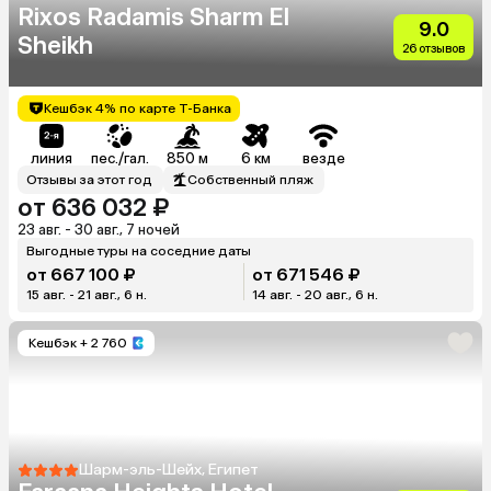
Rixos Radamis Sharm El
9.0
Sheikh
26 отзывов
Кешбэк 4% по карте Т-Банка
линия
пес./гал.
850 м
6 км
везде
Отзывы за этот год
Собственный пляж
от 636 032 ₽
23 авг. - 30 авг., 7 ночей
Выгодные туры на соседние даты
от 667 100 ₽
от 671 546 ₽
15 авг. - 21 авг., 6 н.
14 авг. - 20 авг., 6 н.
Кешбэк
+ 2 760
Шарм-эль-Шейх, Египет