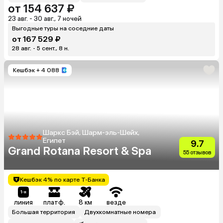
от 154 637 ₽
23 авг. - 30 авг., 7 ночей
Выгодные туры на соседние даты
от 167 529 ₽
28 авг. - 5 сент., 8 н.
Кешбэк
+ 4 088
Шаркс Бэй, Шарм-эль-Шейх,
Египет
9.7
Grand Rotana Resort & Spa
55 отзывов
Кешбэк 4% по карте Т-Банка
линия
платф.
8 км
везде
Большая территория
Двухкомнатные номера