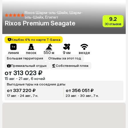
Rixos Шарм-эль-Шейх, Шарм-
эль-Шейх, Египет
9.2
Rixos Premium Seagate
30 отзывов
Кешбэк 4% по карте Т-Банка
линия
песок
550 м
9 км
везде
Большая территория
Отзывы за этот год
Премиальный отдых
Собственный пляж
от 313 023 ₽
15 авг. - 21 авг., 6 ночей
Выгодные туры на соседние даты
от 337 220 ₽
от 356 051 ₽
17 авг. - 24 авг., 7 н.
23 авг. - 30 авг., 7 н.