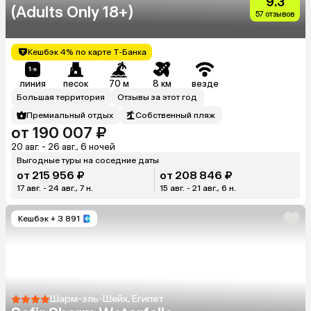
9.3
(Adults Only 18+)
57 отзывов
Кешбэк 4% по карте Т-Банка
линия
песок
70 м
8 км
везде
Большая территория
Отзывы за этот год
Премиальный отдых
Собственный пляж
от 190 007 ₽
20 авг. - 26 авг., 6 ночей
Выгодные туры на соседние даты
от 215 956 ₽
от 208 846 ₽
17 авг. - 24 авг., 7 н.
15 авг. - 21 авг., 6 н.
Кешбэк
+ 3 891
Шарм-эль-Шейх, Египет