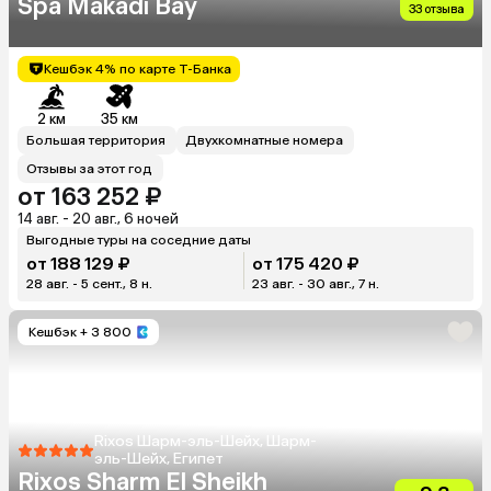
Spa Makadi Bay
33 отзыва
Кешбэк 4% по карте Т-Банка
2 км
35 км
Большая территория
Двухкомнатные номера
Отзывы за этот год
от 163 252 ₽
14 авг. - 20 авг., 6 ночей
Выгодные туры на соседние даты
от 188 129 ₽
от 175 420 ₽
28 авг. - 5 сент., 8 н.
23 авг. - 30 авг., 7 н.
Кешбэк
+ 3 800
Rixos Шарм-эль-Шейх, Шарм-
эль-Шейх, Египет
Rixos Sharm El Sheikh