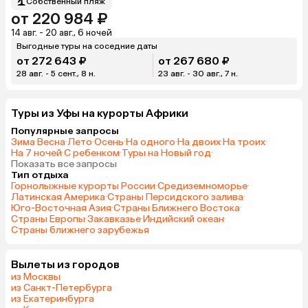
Собственный пляж
от 220 984 ₽
14 авг. - 20 авг., 6 ночей
Выгодные туры на соседние даты
от 272 643 ₽
от 267 680 ₽
28 авг. - 5 сент., 8 н.
23 авг. - 30 авг., 7 н.
Туры из Уфы на курорты Африки
Популярные запросы
Зима
·
Весна
·
Лето
·
Осень
·
На одного
·
На двоих
·
На троих
·
На 7 ночей
·
С ребенком
·
Туры на Новый год
·
Показать все запросы
Тип отдыха
Горнолыжные курорты России
·
Средиземноморье
·
Латинская Америка
·
Страны Персидского залива
·
Юго-Восточная Азия
·
Страны Ближнего Востока
·
Страны Европы
·
Закавказье
·
Индийский океан
·
Страны ближнего зарубежья
Вылеты из городов
из Москвы
из Санкт-Петербурга
из Екатеринбурга