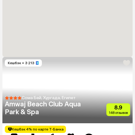
Кешбэк
+ 3 213
Сома Бей, Хургада, Египет
Amwaj Beach Club Aqua
8.9
Park & Spa
148 отзывов
Кешбэк 4% по карте Т-Банка