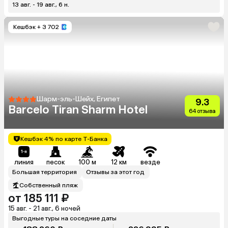
13 авг. - 19 авг., 6 н.
Кешбэк
+ 3 702
Шарм-эль-Шейх, Египет
9.3
Barcelo Tiran Sharm Hotel
64 отзыва
Кешбэк 4% по карте Т-Банка
линия
песок
100 м
12 км
везде
Большая территория
Отзывы за этот год
Собственный пляж
от 185 111 ₽
15 авг. - 21 авг., 6 ночей
Выгодные туры на соседние даты