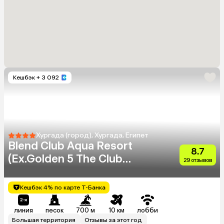
Кешбэк
+ 3 092
Хургада (город), Хургада, Египет
Blend Club Aqua Resort
8.7
(Ex.Golden 5 The Club
29 отзывов
Resort)
Кешбэк 4% по карте Т-Банка
линия
песок
700 м
10 км
лобби
Большая территория
Отзывы за этот год