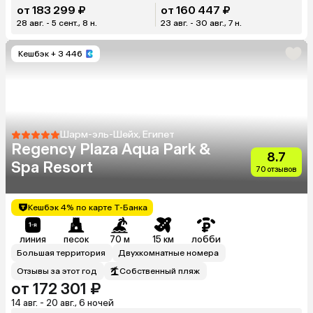
от 183 299 ₽
от 160 447 ₽
28 авг. - 5 сент., 8 н.
23 авг. - 30 авг., 7 н.
Кешбэк
+ 3 446
Шарм-эль-Шейх, Египет
Regency Plaza Aqua Park &
8.7
Spa Resort
70 отзывов
Кешбэк 4% по карте Т-Банка
линия
песок
70 м
15 км
лобби
Большая территория
Двухкомнатные номера
Отзывы за этот год
Собственный пляж
от 172 301 ₽
14 авг. - 20 авг., 6 ночей