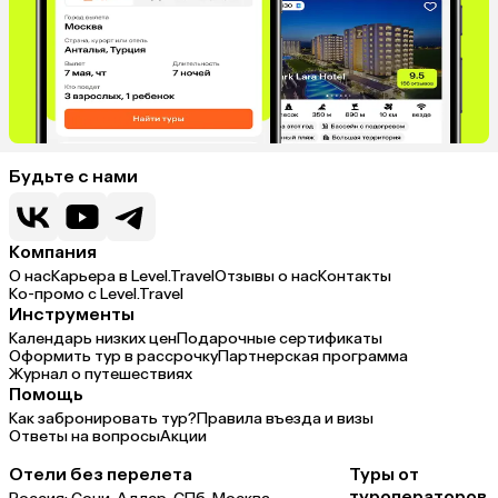
Будьте с нами
Компания
О нас
Карьера в Level.Travel
Отзывы о нас
Контакты
Ко-промо с Level.Travel
Инструменты
Календарь низких цен
Подарочные сертификаты
Оформить тур в рассрочку
Партнерская программа
Журнал о путешествиях
Помощь
Как забронировать тур?
Правила въезда и визы
Ответы на вопросы
Акции
Отели без перелета
Туры от
туроператоров