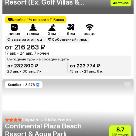
Resort (Ex. Golf Villas &
43 отзыва
Suites)
Кешбэк 4% по карте Т-Банка
линия
галька
3 км
8 км
везде
Отзывы за этот год
Собственный пляж
от 216 263 ₽
17 авг. - 24 авг., 7 ночей
Выгодные туры на соседние даты
от 232 390 ₽
от 223 774 ₽
23 авг. - 30 авг., 7 н.
15 авг. - 21 авг., 6 н.
Кешбэк
+ 3 573
Шарм-эль-Шейх, Египет
Continental Plaza Beach
8.7
Resort & Aqua Park
122 отзыва