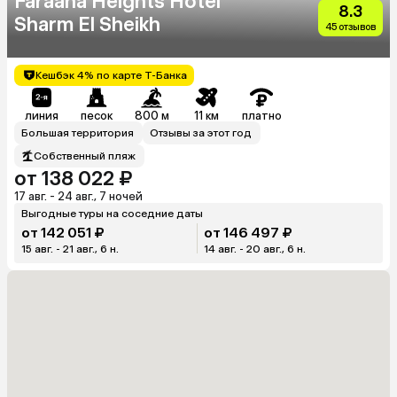
Faraana Heights Hotel
8.3
Sharm El Sheikh
45 отзывов
Кешбэк 4% по карте Т-Банка
линия
песок
800 м
11 км
платно
Большая территория
Отзывы за этот год
Собственный пляж
от 138 022 ₽
17 авг. - 24 авг., 7 ночей
Выгодные туры на соседние даты
от 142 051 ₽
от 146 497 ₽
15 авг. - 21 авг., 6 н.
14 авг. - 20 авг., 6 н.