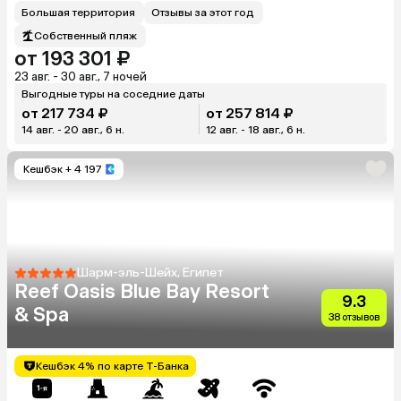
Большая территория
Отзывы за этот год
Собственный пляж
от 193 301 ₽
23 авг. - 30 авг., 7 ночей
Выгодные туры на соседние даты
от 217 734 ₽
от 257 814 ₽
14 авг. - 20 авг., 6 н.
12 авг. - 18 авг., 6 н.
Кешбэк
+ 4 197
Шарм-эль-Шейх, Египет
Reef Oasis Blue Bay Resort
9.3
& Spa
38 отзывов
Кешбэк 4% по карте Т-Банка