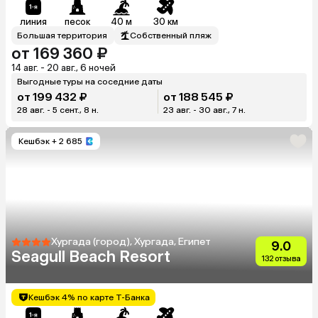
линия
песок
40 м
30 км
Большая территория
Собственный пляж
от 169 360 ₽
14 авг. - 20 авг., 6 ночей
Выгодные туры на соседние даты
от 199 432 ₽
от 188 545 ₽
28 авг. - 5 сент., 8 н.
23 авг. - 30 авг., 7 н.
Кешбэк
+ 2 685
Хургада (город), Хургада, Египет
9.0
Seagull Beach Resort
132 отзыва
Кешбэк 4% по карте Т-Банка