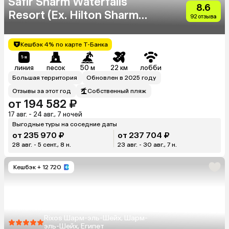
Safir Sharm Waterfalls
8.6
Resort (Ex. Hilton Sharm
92 отзыва
Waterfalls Resort)
Кешбэк 4% по карте Т-Банка
линия
песок
50 м
22 км
лобби
Большая территория
Обновлен в 2025 году
Отзывы за этот год
Собственный пляж
от 194 582 ₽
17 авг. - 24 авг., 7 ночей
Выгодные туры на соседние даты
от 235 970 ₽
от 237 704 ₽
28 авг. - 5 сент., 8 н.
23 авг. - 30 авг., 7 н.
Кешбэк
+ 12 720
Rixos Шарм-эль-Шейх, Шарм-
эль-Шейх, Египет