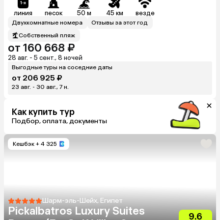
линия
песок
50 м
45 км
везде
Двухкомнатные номера
Отзывы за этот год
Собственный пляж
от 160 668 ₽
28 авг. - 5 сент., 8 ночей
Выгодные туры на соседние даты
от 206 925 ₽
23 авг. - 30 авг., 7 н.
Как купить тур
Подбор, оплата, документы
Кешбэк
+ 4 325
Шарм-эль-Шейх, Египет
Pickalbatros Luxury Suites
9.6