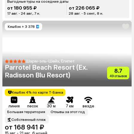
Выгодные туры на соседние даты
от 180 955 ₽
от 226 065 ₽
17 авг. - 24 авг., 7 н.
28 авг. - 5 сент., 8 н.
Кешбэк
+ 3 378
Шарм-эль-Шейх, Египет
Parrotel Beach Resort (Ex.
8.7
Radisson Blu Resort)
49 отзывов
Кешбэк 4% по карте Т-Банка
линия
песок
30 м
7 км
везде
Большая территория
Отзывы за этот год
Собственный пляж
от 168 941 ₽
15 авг. - 21 авг., 6 ночей