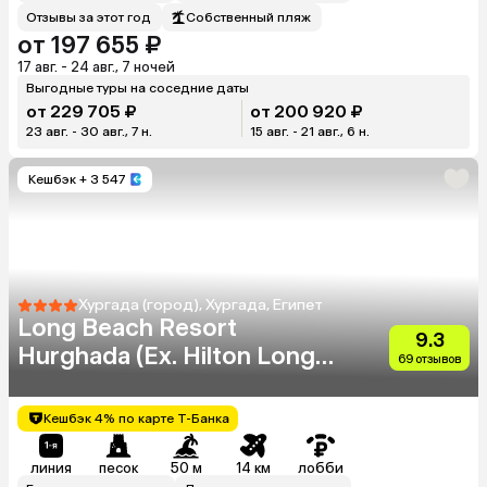
Отзывы за этот год
Собственный пляж
от 197 655 ₽
17 авг. - 24 авг., 7 ночей
Выгодные туры на соседние даты
от 229 705 ₽
от 200 920 ₽
23 авг. - 30 авг., 7 н.
15 авг. - 21 авг., 6 н.
Кешбэк
+ 3 547
Хургада (город), Хургада, Египет
Long Beach Resort
9.3
Hurghada (Ex. Hilton Long
69 отзывов
Beach Resort)
Кешбэк 4% по карте Т-Банка
линия
песок
50 м
14 км
лобби