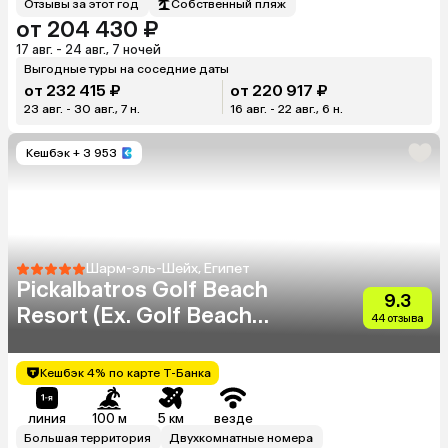
Отзывы за этот год
Собственный пляж
от 204 430 ₽
17 авг. - 24 авг., 7 ночей
Выгодные туры на соседние даты
от 232 415 ₽
от 220 917 ₽
23 авг. - 30 авг., 7 н.
16 авг. - 22 авг., 6 н.
Кешбэк
+ 3 953
Шарм-эль-Шейх, Египет
Pickalbatros Golf Beach
9.3
Resort (Ex. Golf Beach
44 отзыва
Resort Sharm El Sheikh)
Кешбэк 4% по карте Т-Банка
линия
100 м
5 км
везде
Большая территория
Двухкомнатные номера