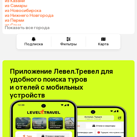
из Казани
из Самары
из Новосибирска
из Нижнего Новгорода
из Перми
из Сочи
Показать все города
из Челябинска
Подписка
Фильтры
Карта
Приложение Левел.Тревел для
удобного поиска туров
и отелей с мобильных
устройств