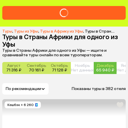
Туры
,
Туры из Уфы
,
Туры в Африку из Уфы
,
Туры в Страны Африки для одного из Уфы
Туры в Страны Африки для одного из
Уфы
Туры в Страны Африки для одного из Уфы — ищите и
сравнивайте туры онлайн по всем туроператорам.
Август
Сентябрь
Октябрь
Ноябрь
Декабрь
Янв
71 316 ₽
70 161 ₽
71 128 ₽
Нет данных
65 940 ₽
Нет д
По рекомендации
Показаны туры в 382 отеля
Кешбэк
+ 6 260