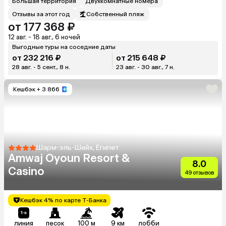
Большая территория
Двухкомнатные номера
Отзывы за этот год
Собственный пляж
от 177 368 ₽
12 авг. - 18 авг., 6 ночей
Выгодные туры на соседние даты
от 232 216 ₽
от 215 648 ₽
28 авг. - 5 сент., 8 н.
23 авг. - 30 авг., 7 н.
Кешбэк
+ 3 866
Шарм-эль-Шейх, Египет
Amwaj Oyoun Resort &
8.0
Casino
49 отзывов
Кешбэк 4% по карте Т-Банка
линия
песок
100 м
9 км
лобби