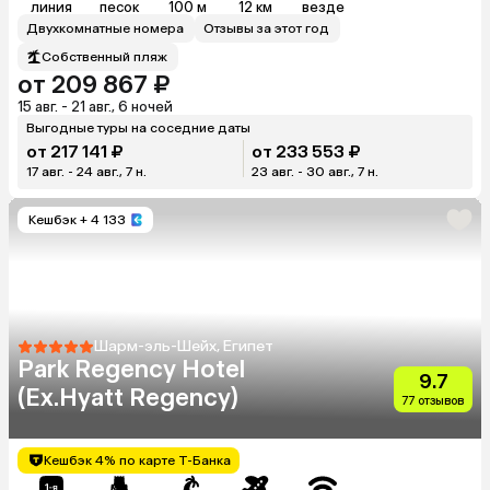
линия
песок
100 м
12 км
везде
Двухкомнатные номера
Отзывы за этот год
Собственный пляж
от 209 867 ₽
15 авг. - 21 авг., 6 ночей
Выгодные туры на соседние даты
от 217 141 ₽
от 233 553 ₽
17 авг. - 24 авг., 7 н.
23 авг. - 30 авг., 7 н.
Кешбэк
+ 4 133
Шарм-эль-Шейх, Египет
Park Regency Hotel
9.7
(Ex.Hyatt Regency)
77 отзывов
Кешбэк 4% по карте Т-Банка