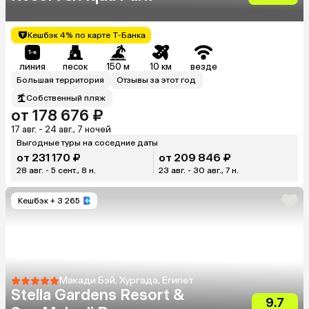
Кешбэк 4% по карте Т-Банка
линия
песок
150 м
10 км
везде
Большая территория
Отзывы за этот год
Собственный пляж
от 178 676 ₽
17 авг. - 24 авг., 7 ночей
Выгодные туры на соседние даты
от 231 170 ₽
от 209 846 ₽
28 авг. - 5 сент., 8 н.
23 авг. - 30 авг., 7 н.
Кешбэк
+ 3 265
Макади Бэй, Хургада, Египет
Stella Gardens Resort &
9.7