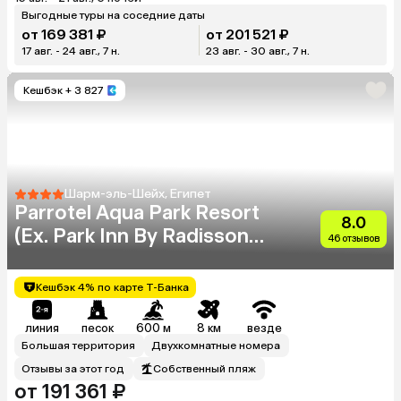
Выгодные туры на соседние даты
от 169 381 ₽
от 201 521 ₽
17 авг. - 24 авг., 7 н.
23 авг. - 30 авг., 7 н.
Кешбэк
+ 3 827
Шарм-эль-Шейх, Египет
Parrotel Aqua Park Resort
8.0
(Ex. Park Inn By Radisson
46 отзывов
Sharm)
Кешбэк 4% по карте Т-Банка
линия
песок
600 м
8 км
везде
Большая территория
Двухкомнатные номера
Отзывы за этот год
Собственный пляж
от 191 361 ₽