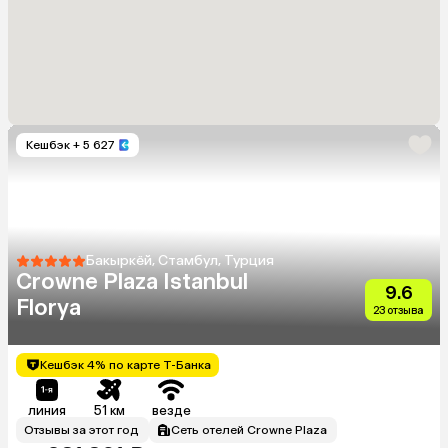
Кешбэк
+ 5 627
Бакыркёй, Стамбул, Турция
Crowne Plaza Istanbul
9.6
Florya
23 отзыва
Кешбэк 4% по карте Т-Банка
линия
51 км
везде
Отзывы за этот год
Сеть отелей Crowne Plaza