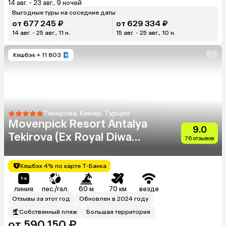
14 авг. - 23 авг., 9 ночей
Выгодные туры на соседние даты
от 677 245 ₽
от 629 334 ₽
14 авг. - 25 авг., 11 н.
15 авг. - 25 авг., 10 н.
Кешбэк
+ 11 803
Текирова, Кемер, Турция
Movenpick Resort Antalya
9.0
Tekirova (Ex Royal Diwa
76 отзывов
Tekirova)
Кешбэк 4% по карте Т-Банка
линия
пес./гал.
60 м
70 км
везде
Отзывы за этот год
Обновлен в 2024 году
Собственный пляж
Большая территория
от 590 150 ₽