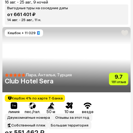
16 авг. - 25 авг., 9 ночей
Выгодные туры на соседние даты
от 661 401 ₽
14 авг. - 25 авг., 11 н.
Кешбэк
+ 11 029
Лара, Анталья, Турция
9.7
Club Hotel Sera
181 отзыв
Кешбэк 4% по карте Т-Банка
линия
пес./гал.
50 м
10 км
везде
Двухкомнатные номера
Отзывы за этот год
Собственный пляж
Большая территория
от 551 462 ₽