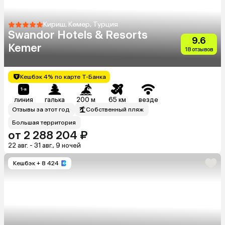
Кириш, Кемер, Турция
Swandor Hotels & Resorts
9.6
Kemer
18 отзывов
Кешбэк 4% по карте Т-Банка
линия
галька
200 м
65 км
везде
Отзывы за этот год
Собственный пляж
Большая территория
от 2 288 204 ₽
22 авг. - 31 авг., 9 ночей
Кешбэк
+ 8 424