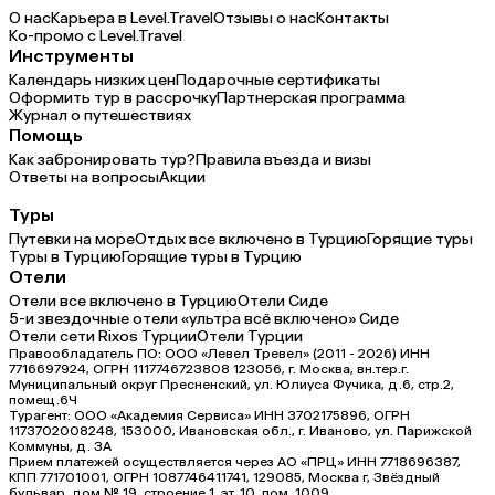
О нас
Карьера в Level.Travel
Отзывы о нас
Контакты
Ко-промо с Level.Travel
Инструменты
Календарь низких цен
Подарочные сертификаты
Оформить тур в рассрочку
Партнерская программа
Журнал о путешествиях
Помощь
Как забронировать тур?
Правила въезда и визы
Ответы на вопросы
Акции
Туры
Путевки на море
Отдых все включено в Турцию
Горящие туры
Туры в Турцию
Горящие туры в Турцию
Отели
Отели все включено в Турцию
Отели Сиде
5-и звездочные отели «ультра всё включено» Сиде
Отели сети Rixos Турции
Отели Турции
Правообладатель ПО: ООО «Левел Тревел» (2011 - 2026) ИНН
7716697924, ОГРН 1117746723808 123056, г. Москва, вн.тер.г.
Муниципальный округ Пресненский, ул. Юлиуса Фучика, д.6, стр.2,
помещ.6Ч
Турагент: ООО «Академия Сервиса» ИНН 3702175896, ОГРН
1173702008248, 153000, Ивановская обл., г. Иваново, ул. Парижской
Коммуны, д. ЗА
Прием платежей осуществляется через АО «ПРЦ» ИНН 7718696387,
КПП 771701001, ОГРН 1087746411741, 129085, Москва г, Звёздный
бульвар, дом № 19, строение 1, эт. 10, пом. 1009