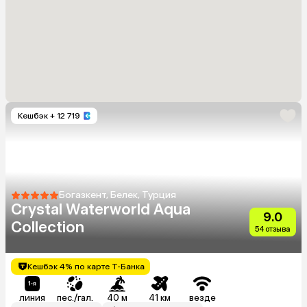
Кешбэк
+ 12 719
Богазкент, Белек, Турция
Crystal Waterworld Aqua
9.0
Collection
54 отзыва
Кешбэк 4% по карте Т-Банка
линия
пес./гал.
40 м
41 км
везде