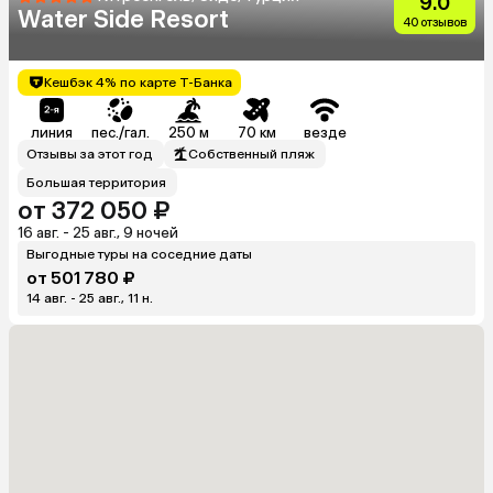
9.0
Water Side Resort
40 отзывов
Кешбэк 4% по карте Т-Банка
линия
пес./гал.
250 м
70 км
везде
Отзывы за этот год
Собственный пляж
Большая территория
от 372 050 ₽
16 авг. - 25 авг., 9 ночей
Выгодные туры на соседние даты
от 501 780 ₽
14 авг. - 25 авг., 11 н.