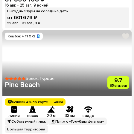
16 авг. - 25 авг., 9 ночей
Выгодные туры на соседние даты
от 601 679 ₽
22 авг. - 31 авг., 9 н.
Кешбэк
+ 11 072
Белек, Турция
9.7
Pine Beach
65 отзывов
Кешбэк 4% по карте Т-Банка
линия
песок
20 м
33 км
везде
Собственный пляж
Пляж с «Голубым флагом»
Большая территория