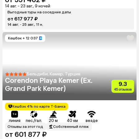
14 авг. - 23 авг., 9 ночей
Выгодные туры на соседние даты
от 617 977 ₽
14 авг. - 25 авг., 11 н.
Кешбэк
+ 12 037
Бельдиби, Кемер, Турция
Corendon Playa Kemer (Ex.
9.3
Grand Park Kemer)
45 отзывов
Кешбэк 4% по карте Т-Банка
линия
пес./гал.
20 м
40 км
везде
Отзывы за этот год
Собственный пляж
от 601 877 ₽