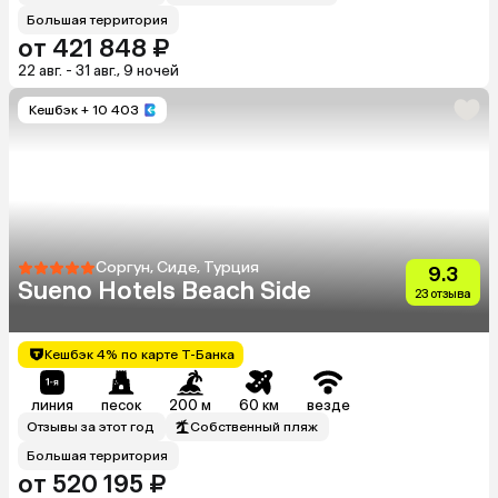
Большая территория
от 421 848 ₽
22 авг. - 31 авг., 9 ночей
Кешбэк
+ 10 403
Соргун, Сиде, Турция
9.3
Sueno Hotels Beach Side
23 отзыва
Кешбэк 4% по карте Т-Банка
линия
песок
200 м
60 км
везде
Отзывы за этот год
Собственный пляж
Большая территория
от 520 195 ₽