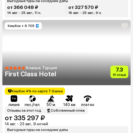
Выгодные туры на соседние даты
от 366 048 ₽
от 327 570 ₽
14 авг. - 25 авг., 11 н.
16 авг. - 25 авг., 9 н.
Кешбэк
+ 6 705
Аланья, Турция
7.3
First Class Hotel
61 отзыв
Кешбэк 4% по карте Т-Банка
линия
пес./гал.
50 м
140 км
платно
Отзывы за этот год
Собственный пляж
от 335 297 ₽
14 авг. - 23 авг., 9 ночей
Выгодные туры на соседние даты