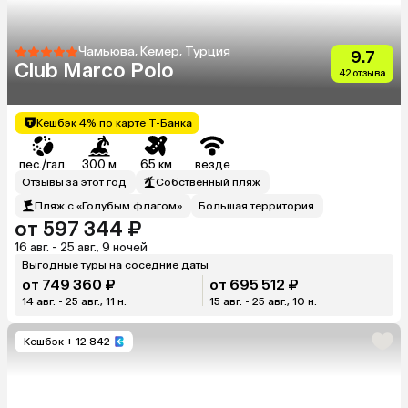
Чамьюва, Кемер, Турция
9.7
Club Marco Polo
42 отзыва
Кешбэк 4% по карте Т-Банка
пес./гал.
300 м
65 км
везде
Отзывы за этот год
Собственный пляж
Пляж с «Голубым флагом»
Большая территория
от 597 344 ₽
16 авг. - 25 авг., 9 ночей
Выгодные туры на соседние даты
от 749 360 ₽
от 695 512 ₽
14 авг. - 25 авг., 11 н.
15 авг. - 25 авг., 10 н.
Кешбэк
+ 12 842