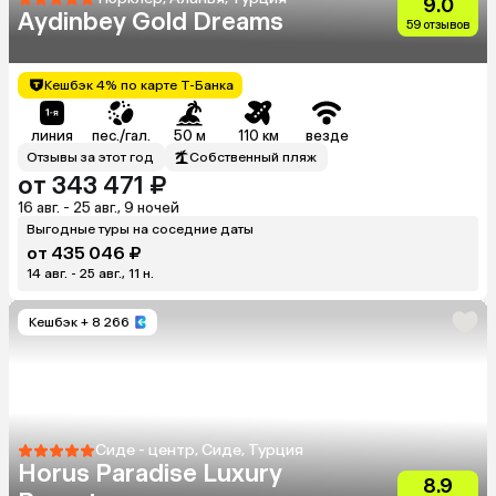
9.0
Aydinbey Gold Dreams
59 отзывов
Кешбэк 4% по карте Т-Банка
линия
пес./гал.
50 м
110 км
везде
Отзывы за этот год
Собственный пляж
от 343 471 ₽
16 авг. - 25 авг., 9 ночей
Выгодные туры на соседние даты
от 435 046 ₽
14 авг. - 25 авг., 11 н.
Кешбэк
+ 8 266
Сиде - центр, Сиде, Турция
Horus Paradise Luxury
8.9