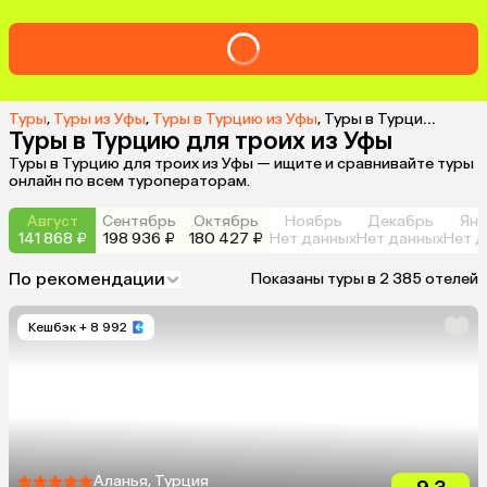
Туры
,
Туры из Уфы
,
Туры в Турцию из Уфы
,
Туры в Турцию для троих из Уфы
Туры в Турцию для троих из Уфы
Туры в Турцию для троих из Уфы — ищите и сравнивайте туры
онлайн по всем туроператорам.
Август
Сентябрь
Октябрь
Ноябрь
Декабрь
Янв
141 868 ₽
198 936 ₽
180 427 ₽
Нет данных
Нет данных
Нет д
По рекомендации
Показаны туры в 2 385 отелей
Кешбэк
+ 8 992
Аланья, Турция