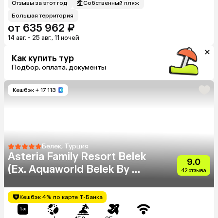
Отзывы за этот год
Собственный пляж
Большая территория
от 635 962 ₽
14 авг. - 25 авг., 11 ночей
Как купить тур
Подбор, оплата, документы
Кешбэк
+ 17 113
Белек, Турция
Asteria Family Resort Belek
9.0
(Ex. Aquaworld Belek By Mp
42 отзыва
Hotel)
Кешбэк 4% по карте Т-Банка