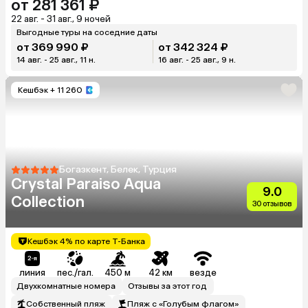
от 281 361 ₽
22 авг. - 31 авг., 9 ночей
Выгодные туры на соседние даты
от 369 990 ₽
от 342 324 ₽
14 авг. - 25 авг., 11 н.
16 авг. - 25 авг., 9 н.
Кешбэк
+ 11 260
Богазкент, Белек, Турция
Crystal Paraiso Aqua
9.0
Collection
30 отзывов
Кешбэк 4% по карте Т-Банка
линия
пес./гал.
450 м
42 км
везде
Двухкомнатные номера
Отзывы за этот год
Собственный пляж
Пляж с «Голубым флагом»