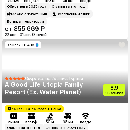
линия
пес./гал.
150 м
35 км
везде
Обновлен в 2025 году
Отзывы за этот год
Можно с животными
Собственный пляж
Большая территория
от 855 669 ₽
22 авг. - 31 авг., 9 ночей
Кешбэк
+ 8 436
Окурджалар, Аланья, Турция
A Good Life Utopia Family
8.9
Resort (Ex. Water Planet)
110 отзывов
Кешбэк 4% по карте Т-Банка
линия
платф.
50 м
95 км
везде
Отзывы за этот год
Обновлен в 2024 году