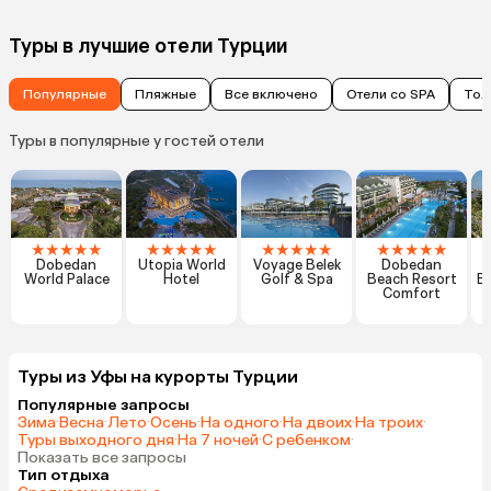
Туры в лучшие отели Турции
Популярные
Пляжные
Все включено
Отели со SPA
Тол
Туры в популярные у гостей отели
★
★
★
★
★
★
★
★
★
★
★
★
★
★
★
★
★
★
★
★
Dobedan
Utopia World
Voyage Belek
Dobedan
World Palace
Hotel
Golf & Spa
Beach Resort
Ex
Comfort
Туры из Уфы на курорты Турции
Популярные запросы
Зима
·
Весна
·
Лето
·
Осень
·
На одного
·
На двоих
·
На троих
·
Туры выходного дня
·
На 7 ночей
·
С ребенком
·
Показать все запросы
Тип отдыха