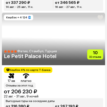
от 337 290 ₽
от 346 565 ₽
14 авг. - 25 авг., 11 н.
16 авг. - 27 авг., 11 н.
Кешбэк
+ 4 124
Фатих, Стамбул, Турция
10
Le Petit Palace Hotel
32 отзыва
Кешбэк 4% по карте Т-Банка
17 км
платно
Отзывы за этот год
от 206 230 ₽
22 авг. - 31 авг., 9 ночей
Выгодные туры на соседние даты
от 316 380 ₽
от 267 193 ₽