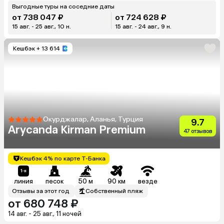
Выгодные туры на соседние даты
от 738 047 ₽
от 724 628 ₽
15 авг. - 25 авг., 10 н.
15 авг. - 24 авг., 9 н.
Кешбэк
+ 13 614
Окурджалар, Аланья, Турция
9.7
Arycanda Kirman Premium
47 отзывов
Кешбэк 4% по карте Т-Банка
линия
песок
50 м
90 км
везде
Отзывы за этот год
Собственный пляж
от 680 748 ₽
14 авг. - 25 авг., 11 ночей