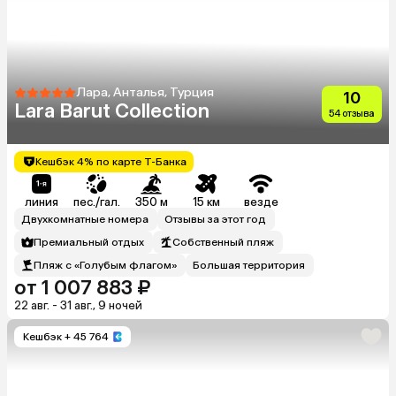
Лара, Анталья, Турция
10
Lara Barut Collection
54 отзыва
Кешбэк 4% по карте Т-Банка
линия
пес./гал.
350 м
15 км
везде
Двухкомнатные номера
Отзывы за этот год
Премиальный отдых
Собственный пляж
Пляж с «Голубым флагом»
Большая территория
от 1 007 883 ₽
22 авг. - 31 авг., 9 ночей
Кешбэк
+ 45 764