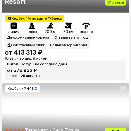
Resort
67 отзывов
Кешбэк 4% по карте Т-Банка
линия
песок
200 м
70 км
платно
Двухкомнатные номера
Отзывы за этот год
Собственный пляж
Большая территория
от 413 313 ₽
16 авг. - 25 авг., 9 ночей
Выгодные туры на соседние даты
от 576 932 ₽
14 авг. - 25 авг., 11 н.
Кешбэк
+ 7 441
Титреенгель, Сиде, Турция