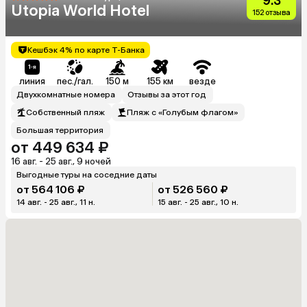
9.3
Utopia World Hotel
152 отзыва
Кешбэк 4% по карте Т-Банка
линия
пес./гал.
150 м
155 км
везде
Двухкомнатные номера
Отзывы за этот год
Собственный пляж
Пляж с «Голубым флагом»
Большая территория
от 449 634 ₽
16 авг. - 25 авг., 9 ночей
Выгодные туры на соседние даты
от 564 106 ₽
от 526 560 ₽
14 авг. - 25 авг., 11 н.
15 авг. - 25 авг., 10 н.