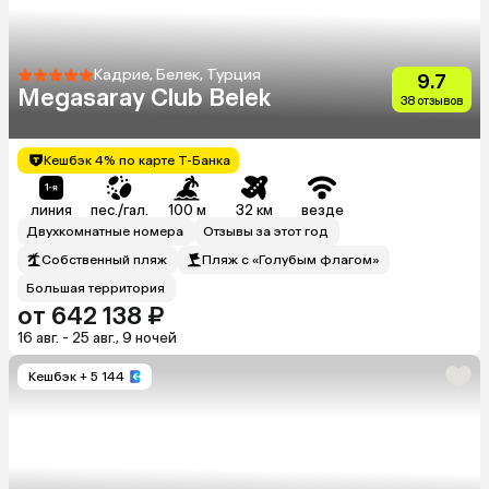
Кадрие, Белек, Турция
9.7
Megasaray Club Belek
38 отзывов
Кешбэк 4% по карте Т-Банка
линия
пес./гал.
100 м
32 км
везде
Двухкомнатные номера
Отзывы за этот год
Собственный пляж
Пляж с «Голубым флагом»
Большая территория
от 642 138 ₽
16 авг. - 25 авг., 9 ночей
Кешбэк
+ 5 144