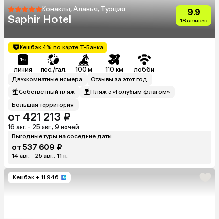
Конаклы, Аланья, Турция
9.9
Saphir Hotel
18 отзывов
Кешбэк 4% по карте Т-Банка
линия
пес./гал.
100 м
110 км
лобби
Двухкомнатные номера
Отзывы за этот год
Собственный пляж
Пляж с «Голубым флагом»
Большая территория
от 421 213 ₽
16 авг. - 25 авг., 9 ночей
Выгодные туры на соседние даты
от 537 609 ₽
14 авг. - 25 авг., 11 н.
Кешбэк
+ 11 946