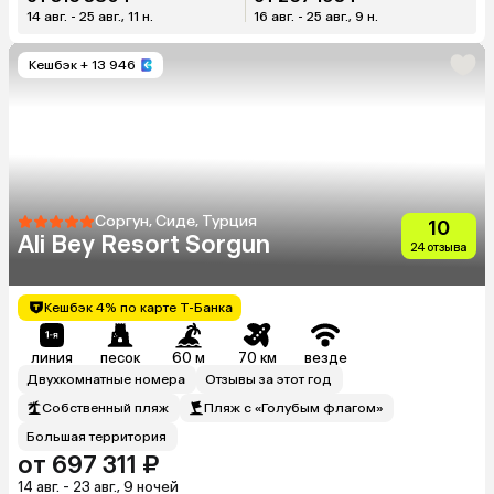
14 авг. - 25 авг., 11 н.
16 авг. - 25 авг., 9 н.
Кешбэк
+ 13 946
Соргун, Сиде, Турция
10
Ali Bey Resort Sorgun
24 отзыва
Кешбэк 4% по карте Т-Банка
линия
песок
60 м
70 км
везде
Двухкомнатные номера
Отзывы за этот год
Собственный пляж
Пляж с «Голубым флагом»
Большая территория
от 697 311 ₽
14 авг. - 23 авг., 9 ночей