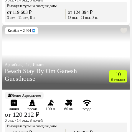
6 окт. - 14 окт., 8 ночей
Выгодные туры на соседние даты
от 119 603 ₽
от 124 394 ₽
3 окт. - 11 окт., 8 н.
13 окт. - 21 окт., 8 н.
Кешбэк
+ 2 404
Арамболь, Гоа, Индия
Beach Stay By Om Ganesh
10
Guesthouse
6 отзывов
Летим Аэрофлотом
линия
песок
100 м
60 км
везде
от 120 212 ₽
6 окт. - 14 окт., 8 ночей
Выгодные туры на соседние даты