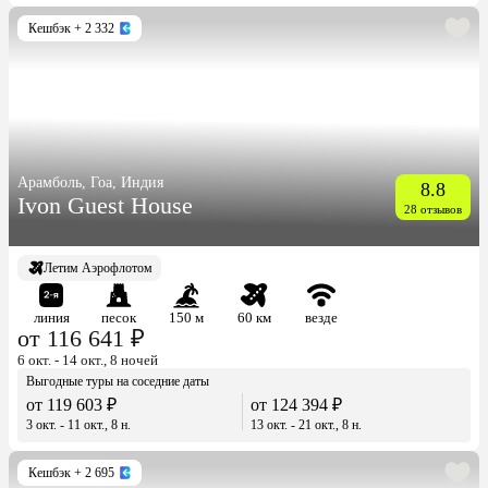
Кешбэк
+ 2 332
Арамболь, Гоа, Индия
8.8
Ivon Guest House
28 отзывов
Летим Аэрофлотом
линия
песок
150 м
60 км
везде
от 116 641 ₽
6 окт. - 14 окт., 8 ночей
Выгодные туры на соседние даты
от 119 603 ₽
от 124 394 ₽
3 окт. - 11 окт., 8 н.
13 окт. - 21 окт., 8 н.
Кешбэк
+ 2 695