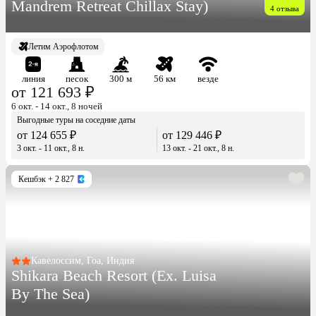
Mandrem Retreat Chillax Stay)
4 отзыва
Летим Аэрофлотом
линия
песок
300 м
56 км
везде
от 121 693 ₽
6 окт. - 14 окт., 8 ночей
Выгодные туры на соседние даты
от 124 655 ₽
от 129 446 ₽
3 окт. - 11 окт., 8 н.
13 окт. - 21 окт., 8 н.
Кешбэк
+ 2 827
Кавелоссим, Гоа, Индия
Shikara Beach Resort (Ex. Luisa
By The Sea)