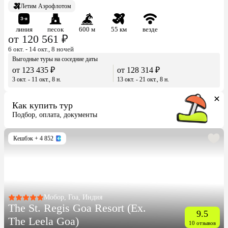
Летим Аэрофлотом
линия
песок
600 м
55 км
везде
от 120 561 ₽
6 окт. - 14 окт., 8 ночей
Выгодные туры на соседние даты
от 123 435 ₽
от 128 314 ₽
3 окт. - 11 окт., 8 н.
13 окт. - 21 окт., 8 н.
Как купить тур
Подбор, оплата, документы
Кешбэк
+ 4 852
Мобор, Гоа, Индия
The St. Regis Goa Resort (Ex.
9.5
The Leela Goa)
10 отзывов