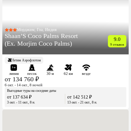
Морджим, Гоа, Индия
Shaan’S Coco Palms Resort
9.0
(Ex. Morjim Coco Palms)
9 отзывов
Летим Аэрофлотом
линия
песок
30 м
62 км
везде
от 134 760 ₽
6 окт. - 14 окт., 8 ночей
Выгодные туры на соседние даты
от 137 634 ₽
от 142 512 ₽
3 окт. - 11 окт., 8 н.
13 окт. - 21 окт., 8 н.