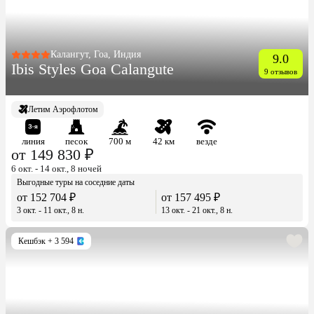
Калангут, Гоа, Индия
9.0
Ibis Styles Goa Calangute
9 отзывов
Летим Аэрофлотом
линия
песок
700 м
42 км
везде
от 149 830 ₽
6 окт. - 14 окт., 8 ночей
Выгодные туры на соседние даты
от 152 704 ₽
от 157 495 ₽
3 окт. - 11 окт., 8 н.
13 окт. - 21 окт., 8 н.
Кешбэк
+ 3 594