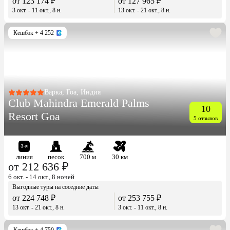
от 123 174 ₽
от 127 965 ₽
3 окт. - 11 окт., 8 н.
13 окт. - 21 окт., 8 н.
Кешбэк
+ 4 252
Варка, Гоа, Индия
Club Mahindra Emerald Palms
10
Resort Goa
5 отзывов
линия
песок
700 м
30 км
от 212 636 ₽
6 окт. - 14 окт., 8 ночей
Выгодные туры на соседние даты
от 224 748 ₽
от 253 755 ₽
13 окт. - 21 окт., 8 н.
3 окт. - 11 окт., 8 н.
Кешбэк
+ 4 750