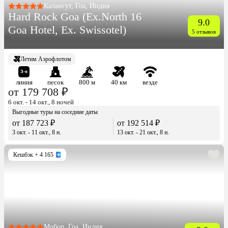
Калангут, Гоа, Индия
Hard Rock Goa (Ex.North 16
9.0
Goa Hotel, Ex. Swissotel)
5 отзывов
Летим Аэрофлотом
линия
песок
800 м
40 км
везде
от 179 708 ₽
6 окт. - 14 окт., 8 ночей
Выгодные туры на соседние даты
от 187 723 ₽
от 192 514 ₽
3 окт. - 11 окт., 8 н.
13 окт. - 21 окт., 8 н.
Кешбэк
+ 4 165
Мобор, Гоа, Индия