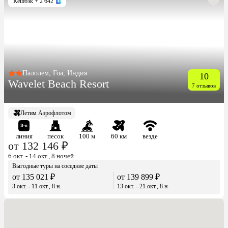
Кешбэк
+ 2 642
Палолем, Гоа, Индия
10
Wavelet Beach Resort
7 отзывов
Летим Аэрофлотом
линия
песок
100 м
60 км
везде
от 132 146 ₽
6 окт. - 14 окт., 8 ночей
Выгодные туры на соседние даты
от 135 021 ₽
от 139 899 ₽
3 окт. - 11 окт., 8 н.
13 окт. - 21 окт., 8 н.