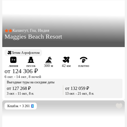
Калангут, Гоа, Индия
Maggies Beach Resort
Летим Аэрофлотом
линия
песок
300 м
42 км
платно
от 124 306 ₽
6 окт. - 14 окт., 8 ночей
Выгодные туры на соседние даты
от 127 268 ₽
от 132 059 ₽
3 окт. - 11 окт., 8 н.
13 окт. - 21 окт., 8 н.
Кешбэк
+ 3 261