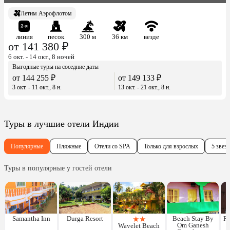
Летим Аэрофлотом
линия
песок
300 м
36 км
везде
от 141 380 ₽
6 окт. - 14 окт., 8 ночей
Выгодные туры на соседние даты
от 144 255 ₽
от 149 133 ₽
3 окт. - 11 окт., 8 н.
13 окт. - 21 окт., 8 н.
Туры в лучшие отели Индии
Популярные
Пляжные
Отели со SPA
Только для взрослых
5 звезд
Туры в популярные у гостей отели
Samantha Inn
Durga Resort
★
★
Beach Stay By
Re
Om Ganesh
Wavelet Beach