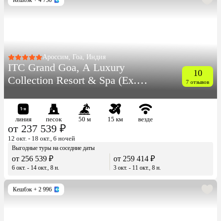
Ароссим, Гоа, Индия
ITC Grand Goa, A Luxury
10
Collection Resort & Spa (Ex.
7 отзывов
Park Hyat Goa)
линия
песок
50 м
15 км
везде
от 237 539 ₽
12 окт. - 18 окт., 6 ночей
Выгодные туры на соседние даты
от 256 539 ₽
от 259 414 ₽
6 окт. - 14 окт., 8 н.
3 окт. - 11 окт., 8 н.
Кешбэк
+ 2 996