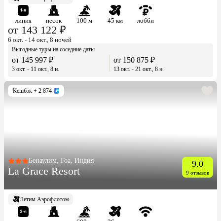
линия
песок
100 м
45 км
лобби
от 143 122 ₽
6 окт. - 14 окт., 8 ночей
Выгодные туры на соседние даты
от 145 997 ₽
от 150 875 ₽
3 окт. - 11 окт., 8 н.
13 окт. - 21 окт., 8 н.
Кешбэк
+ 2 874
Бенаулим, Гоа, Индия
9.0
La Grace Resort
9 отзывов
Летим Аэрофлотом