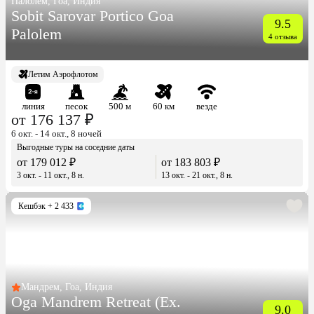
Палолем, Гоа, Индия
Sobit Sarovar Portico Goa
9.5
Palolem
4 отзыва
Летим Аэрофлотом
линия
песок
500 м
60 км
везде
от 176 137 ₽
6 окт. - 14 окт., 8 ночей
Выгодные туры на соседние даты
от 179 012 ₽
от 183 803 ₽
3 окт. - 11 окт., 8 н.
13 окт. - 21 окт., 8 н.
Кешбэк
+ 2 433
Мандрем, Гоа, Индия
Oga Mandrem Retreat (Ex.
9.0