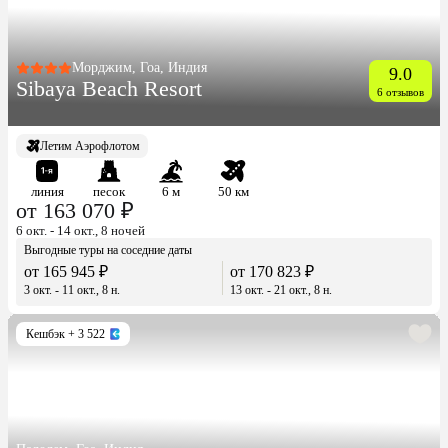
Морджим, Гоа, Индия
9.0
Sibaya Beach Resort
6 отзывов
Летим Аэрофлотом
линия
песок
6 м
50 км
от 163 070 ₽
6 окт. - 14 окт., 8 ночей
Выгодные туры на соседние даты
от 165 945 ₽
от 170 823 ₽
3 окт. - 11 окт., 8 н.
13 окт. - 21 окт., 8 н.
Кешбэк
+ 3 522