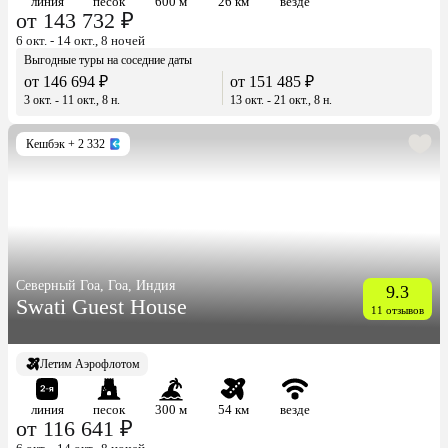
линия
песок
600 м
26 км
везде
от 143 732 ₽
6 окт. - 14 окт., 8 ночей
Выгодные туры на соседние даты
от 146 694 ₽
от 151 485 ₽
3 окт. - 11 окт., 8 н.
13 окт. - 21 окт., 8 н.
Кешбэк
+ 2 332
Северный Гоа, Гоа, Индия
9.3
Swati Guest House
11 отзывов
Летим Аэрофлотом
линия
песок
300 м
54 км
везде
от 116 641 ₽