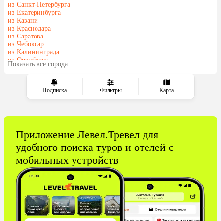
Казахстан
Азербайджан
из Санкт-Петербурга
из Екатеринбурга
Узбекистан
Сербия
из Казани
Катар
Киргизия
из Краснодара
из Саратова
Гонконг
Венесуэла
из Чебоксар
Саудовская Аравия
Куба
из Калининграда
из Оренбурга
Таджикистан
Венгрия
Показать все города
из Сургута
Подписка
Фильтры
Карта
Приложение Левел.Тревел для
удобного поиска туров и отелей с
мобильных устройств