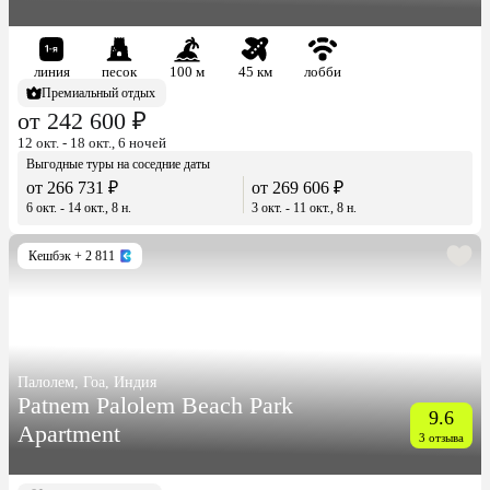
линия
песок
100 м
45 км
лобби
Премиальный отдых
от 242 600 ₽
12 окт. - 18 окт., 6 ночей
Выгодные туры на соседние даты
от 266 731 ₽
от 269 606 ₽
6 окт. - 14 окт., 8 н.
3 окт. - 11 окт., 8 н.
Кешбэк
+ 2 811
Палолем, Гоа, Индия
Patnem Palolem Beach Park
9.6
Apartment
3 отзыва