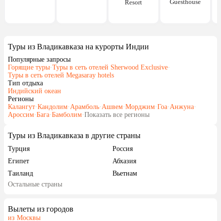
Guesthouse
Resort
Туры из Владикавказа на курорты Индии
Популярные запросы
Горящие туры
·
Туры в сеть отелей Sherwood Exclusive
·
Туры в сеть отелей Megasaray hotels
Тип отдыха
Индийский океан
Регионы
Калангут
·
Кандолим
·
Арамболь
·
Ашвем
·
Морджим
·
Гоа
·
Анжуна
·
Ароссим
·
Бага
·
Бамболим
·
Показать все регионы
Туры из Владикавказа в другие страны
Турция
Россия
Египет
Абхазия
Таиланд
Вьетнам
Остальные страны
ОАЭ
Мальдивы
Грузия
Беларусь
Вылеты из городов
Армения
Шри-Ланка
из Москвы