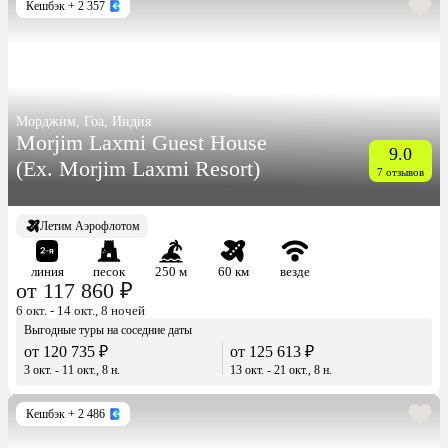
Кешбэк
+ 2 357
Морджим, Гоа, Индия
Morjim Laxmi Guest House
9.0
(Ex. Morjim Laxmi Resort)
7 отзывов
Летим Аэрофлотом
линия
песок
250 м
60 км
везде
от 117 860 ₽
6 окт. - 14 окт., 8 ночей
Выгодные туры на соседние даты
от 120 735 ₽
от 125 613 ₽
3 окт. - 11 окт., 8 н.
13 окт. - 21 окт., 8 н.
Кешбэк
+ 2 486