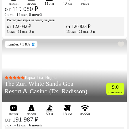
линия
песок
115 м
40 км
везде
от 119 080 ₽
6 окт. - 14 окт., 8 ночей
Выгодные туры на соседние даты
от 122 042 ₽
от 126 833 ₽
3 окт. - 11 окт., 8 н.
13 окт. - 21 окт., 8 н.
Кешбэк
+ 3 839
Варка, Гоа, Индия
The Zuri White Sands Goa
9.0
Resort & Casino (Ex. Radisson)
6 отзывов
линия
песок
60 м
18 км
лобби
от 191 987 ₽
6 окт. - 12 окт., 6 ночей