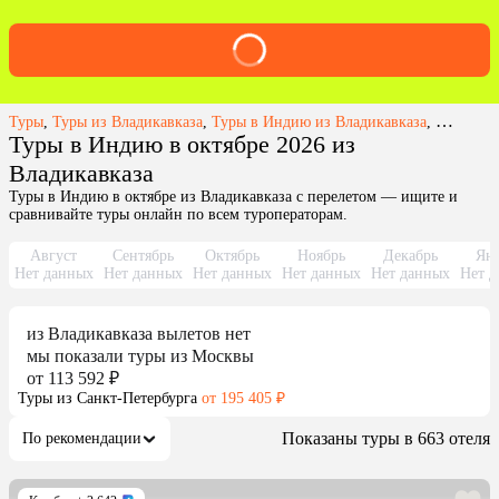
Туры
,
Туры из Владикавказа
,
Туры в Индию из Владикавказа
,
Туры в И
Туры в Индию в октябре 2026 из
Владикавказа
Туры в Индию в октябре из Владикавказа с перелетом — ищите и
сравнивайте туры онлайн по всем туроператорам.
Август
Сентябрь
Октябрь
Ноябрь
Декабрь
Янв
Нет данных
Нет данных
Нет данных
Нет данных
Нет данных
Нет д
из
Владикавказа
вылетов нет
мы показали туры
из
Москвы
от 113 592 ₽
Туры из Санкт-Петербурга
от 195 405 ₽
Показаны туры в 663 отеля
По рекомендации