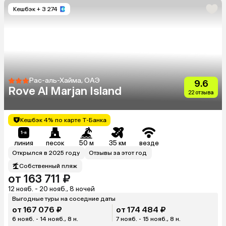
Кешбэк
+ 3 274
Рас-аль-Хайма, ОАЭ
9.6
Rove Al Marjan Island
22 отзыва
Кешбэк 4% по карте Т-Банка
линия
песок
50 м
35 км
везде
Открылся в 2025 году
Отзывы за этот год
Собственный пляж
от 163 711 ₽
12 нояб. - 20 нояб., 8 ночей
Выгодные туры на соседние даты
от 167 076 ₽
от 174 484 ₽
6 нояб. - 14 нояб., 8 н.
7 нояб. - 15 нояб., 8 н.