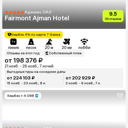
Аджман, ОАЭ
9.5
Fairmont Ajman Hotel
39 отзывов
Кешбэк 4% по карте Т-Банка
линия
песок
20 м
20 км
лобби
Отзывы за этот год
Собственный пляж
от 198 376 ₽
21 нояб. - 28 нояб., 7 ночей
Выгодные туры на соседние даты
от 224 103 ₽
от 202 929 ₽
15 нояб. - 23 нояб., 8 н.
2 нояб. - 9 нояб., 7 н.
Кешбэк
+ 4 088