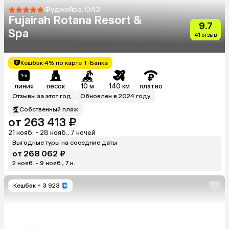
Фуджейра, ОАЭ
Fujairah Rotana Resort &
9.7
Spa
41 отзыв
Кешбэк 4% по карте Т-Банка
линия
песок
10 м
140 км
платно
Отзывы за этот год
Обновлен в 2024 году
Собственный пляж
от 263 413 ₽
21 нояб. - 28 нояб., 7 ночей
Выгодные туры на соседние даты
от 268 062 ₽
2 нояб. - 9 нояб., 7 н.
Кешбэк
+ 3 923