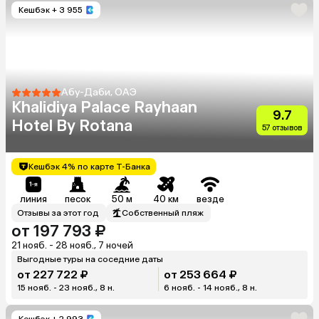
Кешбэк
+ 3 955
Абу-Даби, ОАЭ
Khalidiya Palace Rayhaan
9.7
Hotel By Rotana
57 отзывов
Кешбэк 4% по карте Т-Банка
линия
песок
50 м
40 км
везде
Отзывы за этот год
Собственный пляж
от 197 793 ₽
21 нояб. - 28 нояб., 7 ночей
Выгодные туры на соседние даты
от 227 722 ₽
от 253 664 ₽
15 нояб. - 23 нояб., 8 н.
6 нояб. - 14 нояб., 8 н.
Кешбэк
+ 2 993