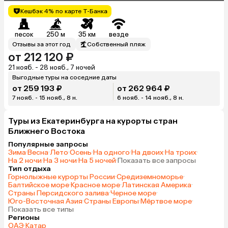
Кешбэк 4% по карте Т-Банка
песок
250 м
35 км
везде
Отзывы за этот год
Собственный пляж
от 212 120 ₽
21 нояб. - 28 нояб., 7 ночей
Выгодные туры на соседние даты
от 259 193 ₽
от 262 964 ₽
7 нояб. - 15 нояб., 8 н.
6 нояб. - 14 нояб., 8 н.
Туры из Екатеринбурга на курорты стран
Ближнего Востока
Популярные запросы
Зима
·
Весна
·
Лето
·
Осень
·
На одного
·
На двоих
·
На троих
·
На 2 ночи
·
На 3 ночи
·
На 5 ночей
·
Показать все запросы
Тип отдыха
Горнолыжные курорты России
·
Средиземноморье
·
Балтийское море
·
Красное море
·
Латинская Америка
·
Страны Персидского залива
·
Черное море
·
Юго-Восточная Азия
·
Страны Европы
·
Мёртвое море
·
Показать все типы
Регионы
ОАЭ
·
Катар