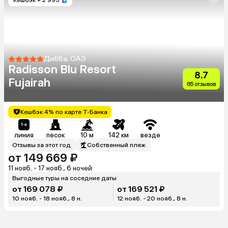
Дибба, ОАЭ
Radisson Blu Resort
8.7
Fujairah
85 отзывов
Кешбэк 4% по карте Т-Банка
линия
песок
10 м
142 км
везде
Отзывы за этот год
Собственный пляж
от 149 669 ₽
11 нояб. - 17 нояб., 6 ночей
Выгодные туры на соседние даты
от 169 078 ₽
от 169 521 ₽
10 нояб. - 18 нояб., 8 н.
12 нояб. - 20 нояб., 8 н.