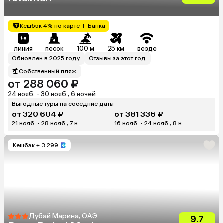
Кешбэк 4% по карте Т-Банка
линия
песок
100 м
25 км
везде
Обновлен в 2025 году
Отзывы за этот год
Собственный пляж
от 288 060 ₽
24 нояб. - 30 нояб., 6 ночей
Выгодные туры на соседние даты
от 320 604 ₽
от 381 336 ₽
21 нояб. - 28 нояб., 7 н.
16 нояб. - 24 нояб., 8 н.
Кешбэк
+ 3 299
Дубай Марина, ОАЭ
9.7