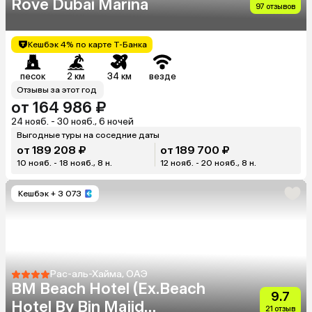
Rove Dubai Marina
97 отзывов
Кешбэк 4% по карте Т-Банка
песок
2 км
34 км
везде
Отзывы за этот год
от 164 986 ₽
24 нояб. - 30 нояб., 6 ночей
Выгодные туры на соседние даты
от 189 208 ₽
от 189 700 ₽
10 нояб. - 18 нояб., 8 н.
12 нояб. - 20 нояб., 8 н.
Кешбэк
+ 3 073
Рас-аль-Хайма, ОАЭ
BM Beach Hotel (Ex.Beach
9.7
Hotel By Bin Majid
21 отзыв