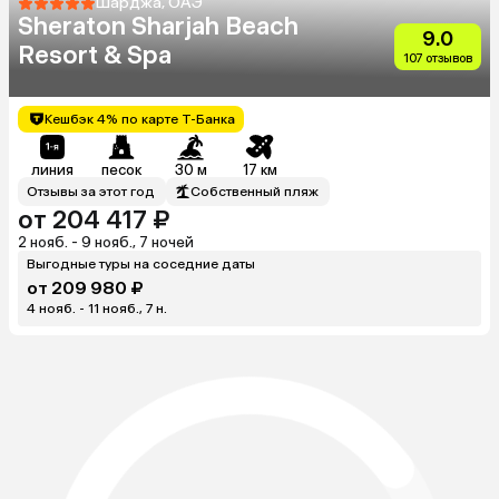
Шарджа, ОАЭ
Sheraton Sharjah Beach
9.0
Resort & Spa
107 отзывов
Кешбэк 4% по карте Т-Банка
линия
песок
30 м
17 км
Отзывы за этот год
Собственный пляж
от 204 417 ₽
2 нояб. - 9 нояб., 7 ночей
Выгодные туры на соседние даты
от 209 980 ₽
4 нояб. - 11 нояб., 7 н.