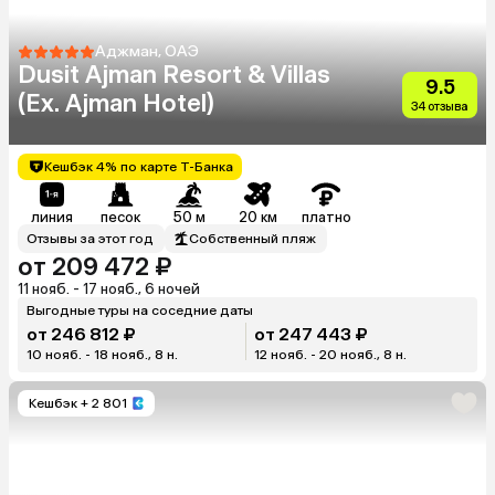
Аджман, ОАЭ
Dusit Ajman Resort & Villas
9.5
(Ex. Ajman Hotel)
34 отзыва
Кешбэк 4% по карте Т-Банка
линия
песок
50 м
20 км
платно
Отзывы за этот год
Собственный пляж
от 209 472 ₽
11 нояб. - 17 нояб., 6 ночей
Выгодные туры на соседние даты
от 246 812 ₽
от 247 443 ₽
10 нояб. - 18 нояб., 8 н.
12 нояб. - 20 нояб., 8 н.
Кешбэк
+ 2 801