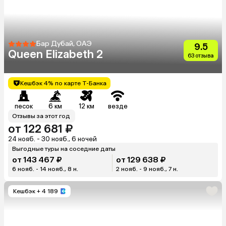
Бар Дубай, ОАЭ
9.5
Queen Elizabeth 2
63 отзыва
Кешбэк 4% по карте Т-Банка
песок
6 км
12 км
везде
Отзывы за этот год
от 122 681 ₽
24 нояб. - 30 нояб., 6 ночей
Выгодные туры на соседние даты
от 143 467 ₽
от 129 638 ₽
6 нояб. - 14 нояб., 8 н.
2 нояб. - 9 нояб., 7 н.
Кешбэк
+ 4 189