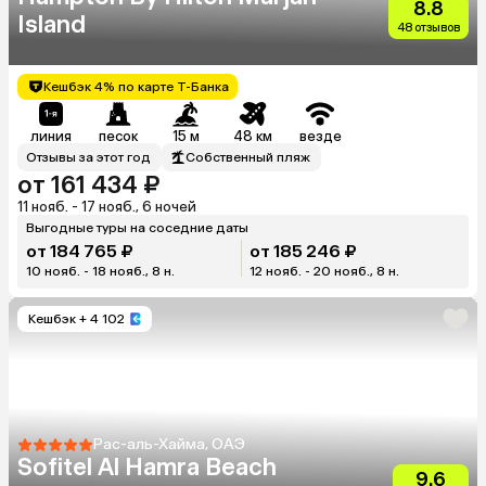
8.8
Island
48 отзывов
Кешбэк 4% по карте Т-Банка
линия
песок
15 м
48 км
везде
Отзывы за этот год
Собственный пляж
от 161 434 ₽
11 нояб. - 17 нояб., 6 ночей
Выгодные туры на соседние даты
от 184 765 ₽
от 185 246 ₽
10 нояб. - 18 нояб., 8 н.
12 нояб. - 20 нояб., 8 н.
Кешбэк
+ 4 102
Рас-аль-Хайма, ОАЭ
Sofitel Al Hamra Beach
9.6