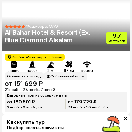
Фуджейра, ОАЭ
Al Bahar Hotel & Resort (Ex.
9.7
Blue Diamond Alsalam
25 отзывов
Resort)
Кешбэк 4% по карте Т-Банка
линия
песок
3 м
97 км
везде
Отзывы за этот год
Собственный пляж
от 151 699 ₽
21 нояб. - 28 нояб., 7 ночей
Выгодные туры на соседние даты
от 160 501 ₽
от 179 729 ₽
2 нояб. - 9 нояб., 7 н.
24 нояб. - 30 нояб., 6 н.
Как купить тур
Подбор, оплата, документы