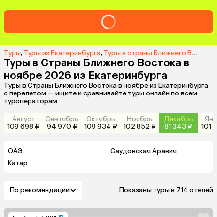
Туры
,
Туры из Екатеринбурга
,
Туры в страны Ближнего Востока из Екатеринбурга
Туры в Страны Ближнего Востока в
ноябре 2026 из Екатеринбурга
Туры в Страны Ближнего Востока в ноябре из Екатеринбурга
с перелетом — ищите и сравнивайте туры онлайн по всем
туроператорам.
Август
Сентябрь
Октябрь
Ноябрь
Декабрь
Янв
109 698 ₽
94 970 ₽
109 934 ₽
102 852 ₽
81 343 ₽
101 
ОАЭ
Саудовская Аравия
Катар
По рекомендации
Показаны туры в 714 отелей