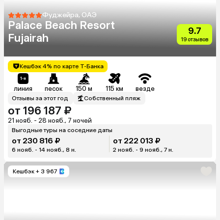
Фуджейра, ОАЭ
Palace Beach Resort
9.7
Fujairah
19 отзывов
Кешбэк 4% по карте Т-Банка
линия
песок
150 м
115 км
везде
Отзывы за этот год
Собственный пляж
от 196 187 ₽
21 нояб. - 28 нояб., 7 ночей
Выгодные туры на соседние даты
от 230 816 ₽
от 222 013 ₽
6 нояб. - 14 нояб., 8 н.
2 нояб. - 9 нояб., 7 н.
Кешбэк
+ 3 967