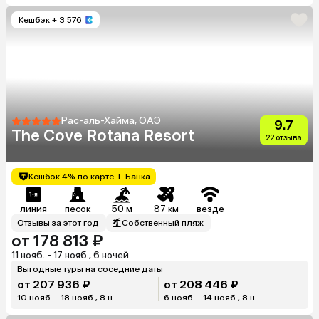
Кешбэк
+ 3 576
Рас-аль-Хайма, ОАЭ
9.7
The Cove Rotana Resort
22 отзыва
Кешбэк 4% по карте Т-Банка
линия
песок
50 м
87 км
везде
Отзывы за этот год
Собственный пляж
от 178 813 ₽
11 нояб. - 17 нояб., 6 ночей
Выгодные туры на соседние даты
от 207 936 ₽
от 208 446 ₽
10 нояб. - 18 нояб., 8 н.
6 нояб. - 14 нояб., 8 н.