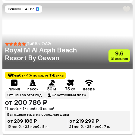
Кешбэк
+ 4 015
Дибба, ОАЭ
Royal M Al Aqah Beach
9.6
Resort By Gewan
37 отзывов
Кешбэк 4% по карте Т-Банка
линия
песок
50 м
75 км
везде
Отзывы за этот год
Собственный пляж
от 200 786 ₽
11 нояб. - 17 нояб., 6 ночей
Выгодные туры на соседние даты
от 239 188 ₽
от 219 299 ₽
15 нояб. - 23 нояб., 8 н.
21 нояб. - 28 нояб., 7 н.