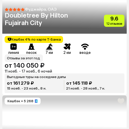
Фуджейра, ОАЭ
Doubletree By Hilton
9.6
Fujairah City
12 отзывов
Кешбэк 4% по карте Т-Банка
линия
песок
7 км
2 км
везде
Отзывы за этот год
от 140 050 ₽
11 нояб. - 17 нояб., 6 ночей
Выгодные туры на соседние даты
от 161 279 ₽
от 145 118 ₽
15 нояб. - 23 нояб., 8 н.
21 нояб. - 28 нояб., 7 н.
Кешбэк
+ 5 268