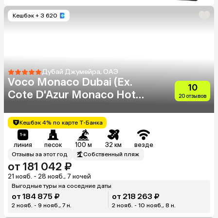
Кешбэк
+ 3 620
Дубай Джумейра, ОАЭ
Voco Monaco Dubai (Ex.
10
Cote D'Azur Monaco Hotel)
20 отзывов
(Adults Only 18+)
Кешбэк 4% по карте Т-Банка
линия
песок
100 м
32 км
везде
Отзывы за этот год
Собственный пляж
от 181 042 ₽
21 нояб. - 28 нояб., 7 ночей
Выгодные туры на соседние даты
от 184 875 ₽
от 218 263 ₽
2 нояб. - 9 нояб., 7 н.
2 нояб. - 10 нояб., 8 н.