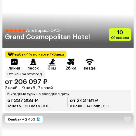
Аль Барша, ОАЭ
10
Grand Cosmopolitan Hotel
66 отзывов
Кешбэк 4% по карте Т-Банка
линия
песок
3 км
26 км
везде
Отзывы за этот год
от 206 097 ₽
2 нояб. - 9 нояб., 7 ночей
Выгодные туры на соседние даты
от 237 358 ₽
от 243 181 ₽
12 нояб. - 20 нояб., 8 н.
6 нояб. - 14 нояб., 8 н.
Кешбэк
+ 2 453