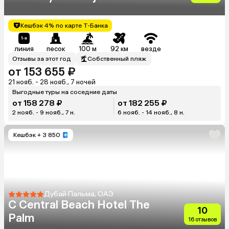
Hotels&Resorts)
Кешбэк 4% по карте Т-Банка
линия
песок
100 м
92 км
везде
Отзывы за этот год
Собственный пляж
от 153 655 ₽
21 нояб. - 28 нояб., 7 ночей
Выгодные туры на соседние даты
от 158 278 ₽
от 182 255 ₽
2 нояб. - 9 нояб., 7 н.
6 нояб. - 14 нояб., 8 н.
Кешбэк
+ 3 850
Дубай Пальма, ОАЭ
C Central Beach Hotel The
10
Palm
16 отзывов