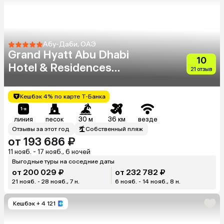
Абу-Даби, ОАЭ
Grand Hyatt Abu Dhabi
10
Hotel & Residences
21 отзыв
Emirates Pearl
Кешбэк 4% по карте Т-Банка
линия
песок
30 м
36 км
везде
Отзывы за этот год
Собственный пляж
от 193 686 ₽
11 нояб. - 17 нояб., 6 ночей
Выгодные туры на соседние даты
от 200 029 ₽
от 232 782 ₽
21 нояб. - 28 нояб., 7 н.
6 нояб. - 14 нояб., 8 н.
Кешбэк
+ 4 121