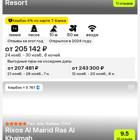
Resort
11 отзывов
Кешбэк 4% по карте Т-Банка
линия
песок
10 м
80 км
везде
Отзывы за этот год
Открылся в 2024 году
от 205 142 ₽
24 нояб. - 30 нояб., 6 ночей
Выгодные туры на соседние даты
от 207 481 ₽
от 243 300 ₽
21 нояб. - 28 нояб., 7 н.
12 нояб. - 20 нояб., 8 н.
Кешбэк
+ 5 761
Рас-аль-Хайма, ОАЭ
Rixos Al Mairid Ras Al
9.5
Khaimah
32 отзыва