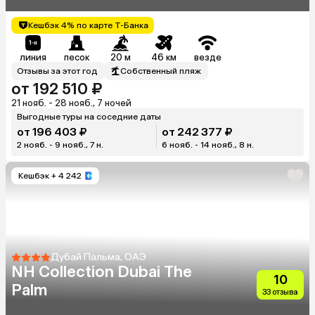
Кешбэк 4% по карте Т-Банка
линия
песок
20 м
46 км
везде
Отзывы за этот год
Собственный пляж
от 192 510 ₽
21 нояб. - 28 нояб., 7 ночей
Выгодные туры на соседние даты
от 196 403 ₽
от 242 377 ₽
2 нояб. - 9 нояб., 7 н.
6 нояб. - 14 нояб., 8 н.
Кешбэк
+ 4 242
Дубай Пальма, ОАЭ
NH Collection Dubai The
10
Palm
33 отзыва