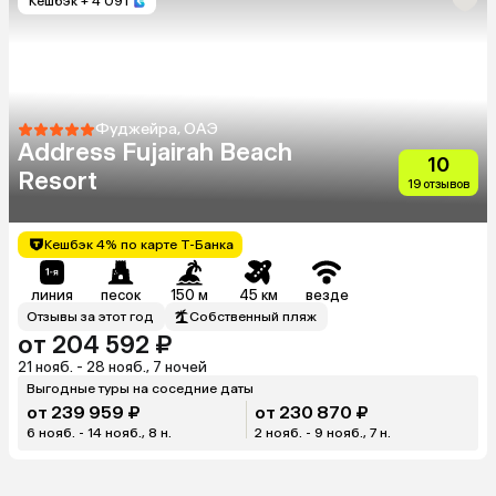
Кешбэк
+ 4 091
Фуджейра, ОАЭ
Address Fujairah Beach
10
Resort
19 отзывов
Кешбэк 4% по карте Т-Банка
линия
песок
150 м
45 км
везде
Отзывы за этот год
Собственный пляж
от 204 592 ₽
21 нояб. - 28 нояб., 7 ночей
Выгодные туры на соседние даты
от 239 959 ₽
от 230 870 ₽
6 нояб. - 14 нояб., 8 н.
2 нояб. - 9 нояб., 7 н.