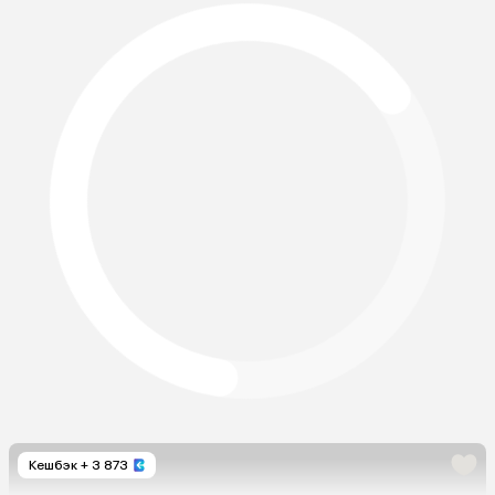
Кешбэк
+ 3 873