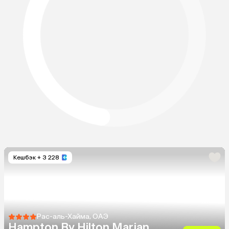
Кешбэк
+ 3 228
Рас-аль-Хайма, ОАЭ
Hampton By Hilton Marjan