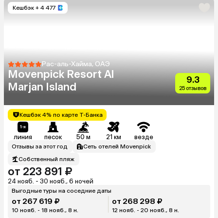
Кешбэк
+ 4 477
Рас-аль-Хайма, ОАЭ
Movenpick Resort Al
9.3
Marjan Island
25 отзывов
Кешбэк 4% по карте Т-Банка
линия
песок
50 м
21 км
везде
Отзывы за этот год
Сеть отелей Movenpick
Собственный пляж
от 223 891 ₽
24 нояб. - 30 нояб., 6 ночей
Выгодные туры на соседние даты
от 267 619 ₽
от 268 298 ₽
10 нояб. - 18 нояб., 8 н.
12 нояб. - 20 нояб., 8 н.