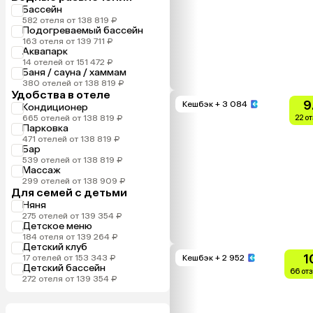
Бассейн
582 отеля от 138 819 ₽
Подогреваемый бассейн
163 отеля от 139 711 ₽
Аквапарк
14 отелей от 151 472 ₽
Баня / сауна / хаммам
380 отелей от 138 819 ₽
Удобства в отеле
9
Кешбэк
+ 3 084
Кондиционер
665 отелей от 138 819 ₽
22 о
Парковка
471 отелей от 138 819 ₽
Бар
539 отелей от 138 819 ₽
Массаж
299 отелей от 138 909 ₽
Для семей с детьми
Няня
275 отелей от 139 354 ₽
Детское меню
184 отеля от 139 264 ₽
Детский клуб
1
17 отелей от 153 343 ₽
Кешбэк
+ 2 952
Детский бассейн
66 от
272 отеля от 139 354 ₽