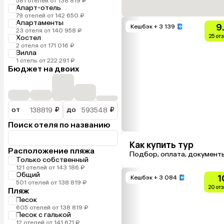
581 отелей от 138 819 ₽
Апарт-отель
79 отелей от 142 650 ₽
Апартаменты
9
Кешбэк
+ 3 139
23 отеля от 140 958 ₽
25 от
Хостел
2 отеля от 171 016 ₽
Вилла
1 отель от 222 291 ₽
Бюджет на двоих
от
₽
до
₽
Поиск отеля по названию
Как купить тур
Расположение пляжа
Подбор, оплата, документ
Только собственный
121 отелей от 143 186 ₽
Общий
1
Кешбэк
+ 3 084
501 отелей от 138 819 ₽
20 от
Пляж
Песок
605 отелей от 138 819 ₽
Песок с галькой
12 отелей от 141 671 ₽