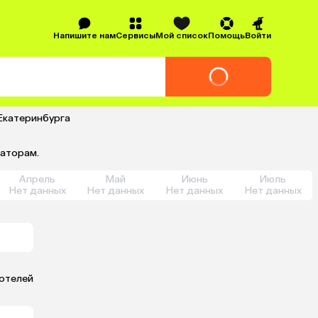
Напишите нам
Сервисы
Мой список
Помощь
Войти
 Екатеринбурга
раторам.
Апрель
Май
Июнь
Июль
Нет данных
Нет данных
Нет данных
Нет данных
 отелей