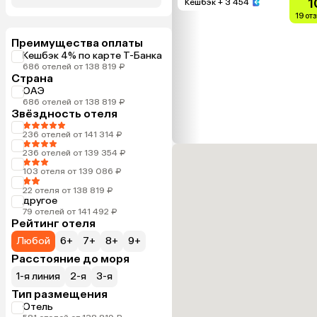
1
Кешбэк
+ 3 454
19 от
Преимущества оплаты
Кешбэк 4% по карте Т-Банка
686 отелей от 138 819 ₽
Страна
ОАЭ
686 отелей от 138 819 ₽
Звёздность отеля
236 отелей от 141 314 ₽
236 отелей от 139 354 ₽
103 отеля от 139 086 ₽
22 отеля от 138 819 ₽
другое
79 отелей от 141 492 ₽
Рейтинг отеля
Любой
6+
7+
8+
9+
Расстояние до моря
1-я линия
2-я
3-я
Тип размещения
Отель