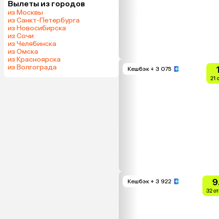
Вылеты из городов
из Москвы
из Санкт-Петербурга
из Новосибирска
из Сочи
из Челябинска
из Омска
из Красноярска
из Волгограда
Кешбэк
+ 3 075
21 
9
Кешбэк
+ 3 922
32 о