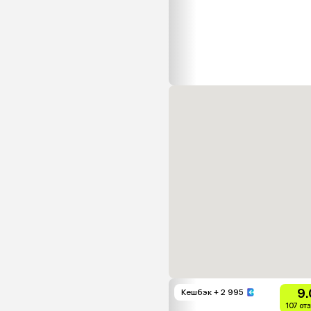
9.
Кешбэк
+ 2 995
107 от