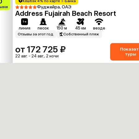
0
Кешбэк 4% по карте Т-Банка
Фуджейра, ОАЭ
зывов
Address Fujairah Beach Resort
линия
песок
150 м
45 км
везде
Отзывы за этот год
Собственный пляж
от 172 725 ₽
Показат
туры
22 авг. - 24 авг., 2 ночи