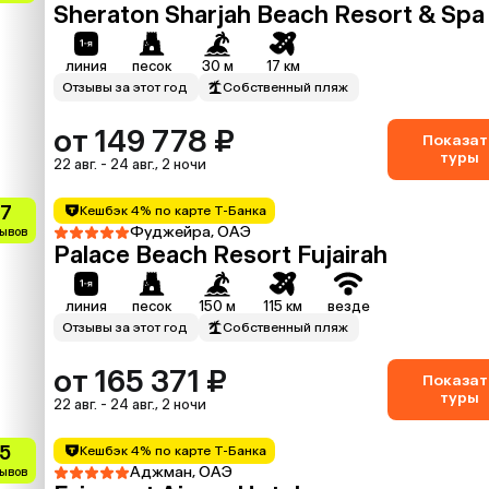
Sheraton Sharjah Beach Resort & Spa
линия
песок
30 м
17 км
Отзывы за этот год
Собственный пляж
от 149 778 ₽
Показат
туры
22 авг. - 24 авг., 2 ночи
.7
Кешбэк 4% по карте Т-Банка
Фуджейра, ОАЭ
зывов
Palace Beach Resort Fujairah
линия
песок
150 м
115 км
везде
Отзывы за этот год
Собственный пляж
от 165 371 ₽
Показат
туры
22 авг. - 24 авг., 2 ночи
.5
Кешбэк 4% по карте Т-Банка
Аджман, ОАЭ
зывов