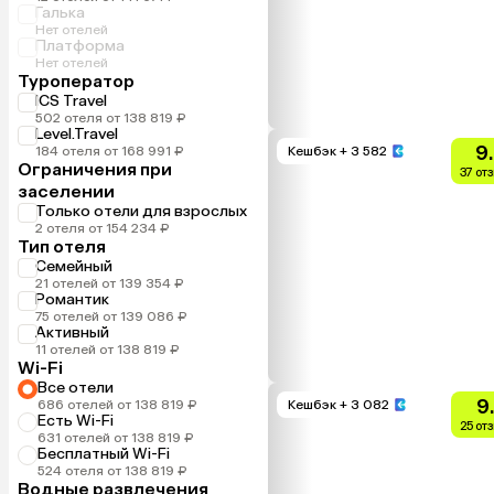
Галька
Нет отелей
Платформа
Нет отелей
Туроператор
ICS Travel
502 отеля от 138 819 ₽
Level.Travel
9
184 отеля от 168 991 ₽
Кешбэк
+ 3 582
Ограничения при
37 от
заселении
Только отели для взрослых
2 отеля от 154 234 ₽
Тип отеля
Семейный
21 отелей от 139 354 ₽
Романтик
75 отелей от 139 086 ₽
Активный
11 отелей от 138 819 ₽
Wi-Fi
Все отели
9
686 отелей от 138 819 ₽
Кешбэк
+ 3 082
Есть Wi-Fi
25 от
631 отелей от 138 819 ₽
Бесплатный Wi-Fi
524 отеля от 138 819 ₽
Водные развлечения