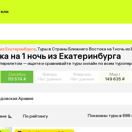
тели
 из Екатеринбурга
,
Туры в Страны Ближнего Востока на 1 ночь из
а на 1 ночь из Екатеринбурга
с перелетом — ищите и сравнивайте туры онлайн по всем туропе
Декабрь
Январь
Февраль
Март
113 574 ₽
Нет данных
Нет данных
149 635 ₽
удовская Аравия
Показаны туры в 686
ене
По рейтингу