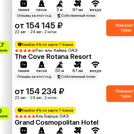
линия
песок
3 м
97 км
везде
Отзывы за этот год
Собственный пляж
от 154 145 ₽
Показат
туры
22 авг. - 24 авг., 2 ночи
.7
Кешбэк 4% по карте Т-Банка
Рас-аль-Хайма, ОАЭ
тзыва
The Cove Rotana Resort
линия
песок
50 м
87 км
везде
Отзывы за этот год
Собственный пляж
от 154 234 ₽
Показат
туры
22 авг. - 24 авг., 2 ночи
0
Кешбэк 4% по карте Т-Банка
Аль Барша, ОАЭ
зывов
Grand Cosmopolitan Hotel