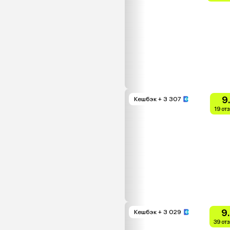
9
Кешбэк
+ 3 307
19 от
9
Кешбэк
+ 3 029
39 от