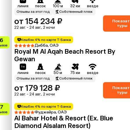
линия
песок
100 м
32 км
везде
Отзывы за этот год
Собственный пляж
от 154 234 ₽
Показат
туры
22 авг. - 24 авг., 2 ночи
.6
Кешбэк 4% по карте Т-Банка
Дибба, ОАЭ
зывов
Royal M Al Aqah Beach Resort By
Gewan
линия
песок
50 м
75 км
везде
Отзывы за этот год
Собственный пляж
от 179 128 ₽
Показат
туры
22 авг. - 24 авг., 2 ночи
.7
Кешбэк 4% по карте Т-Банка
Фуджейра, ОАЭ
зывов
Al Bahar Hotel & Resort (Ex. Blue
Diamond Alsalam Resort)