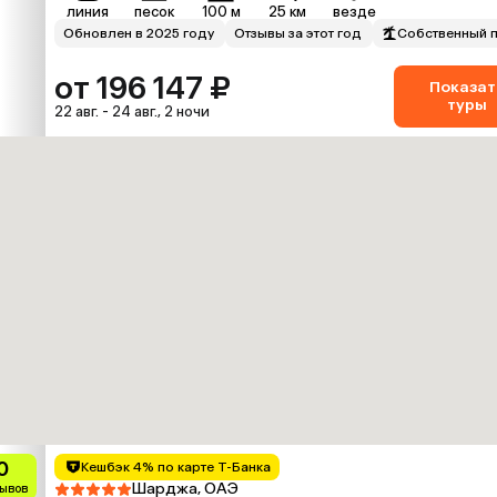
линия
песок
100 м
25 км
везде
Обновлен в 2025 году
Отзывы за этот год
Собственный 
от 196 147 ₽
Показат
туры
22 авг. - 24 авг., 2 ночи
0
Кешбэк 4% по карте Т-Банка
Шарджа, ОАЭ
зывов