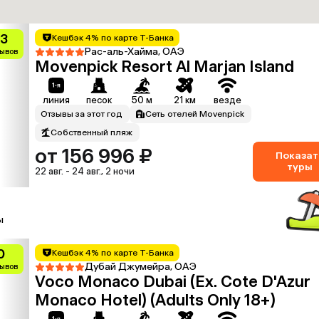
.3
Кешбэк 4% по карте Т-Банка
Рас-аль-Хайма, ОАЭ
зывов
Movenpick Resort Al Marjan Island
линия
песок
50 м
21 км
везде
Отзывы за этот год
Сеть отелей Movenpick
Собственный пляж
от 156 996 ₽
Показат
туры
22 авг. - 24 авг., 2 ночи
ы
0
Кешбэк 4% по карте Т-Банка
Дубай Джумейра, ОАЭ
зывов
Voco Monaco Dubai (Ex. Cote D'Azur
Monaco Hotel) (Adults Only 18+)