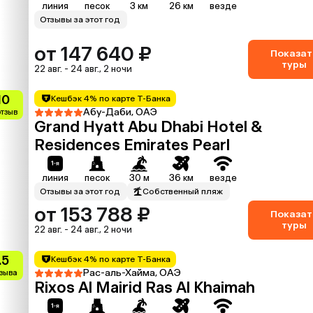
линия
песок
3 км
26 км
везде
Отзывы за этот год
от 147 640 ₽
Показат
туры
22 авг. - 24 авг., 2 ночи
10
Кешбэк 4% по карте Т-Банка
Абу-Даби, ОАЭ
отзыв
Grand Hyatt Abu Dhabi Hotel &
Residences Emirates Pearl
линия
песок
30 м
36 км
везде
Отзывы за этот год
Собственный пляж
от 153 788 ₽
Показат
туры
22 авг. - 24 авг., 2 ночи
.5
Кешбэк 4% по карте Т-Банка
Рас-аль-Хайма, ОАЭ
тзыва
Rixos Al Mairid Ras Al Khaimah