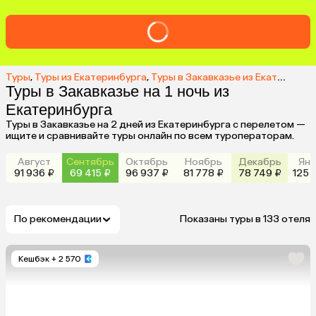
Туры
,
Туры из Екатеринбурга
,
Туры в Закавказье из Екатеринбурга
Туры в Закавказье на 1 ночь из
Екатеринбурга
Туры в Закавказье на 2 дней из Екатеринбурга с перелетом —
ищите и сравнивайте туры онлайн по всем туроператорам.
Август
Сентябрь
Октябрь
Ноябрь
Декабрь
Янв
91 936 ₽
69 415 ₽
96 937 ₽
81 778 ₽
78 749 ₽
125 
По рекомендации
Показаны туры в 133 отеля
Кешбэк
+ 2 570