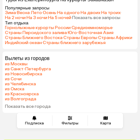
Популярные запросы
Зима
·
Весна
·
Лето
·
Осень
·
На одного
·
На двоих
·
На троих
·
На 2 ночи
·
На 3 ночи
·
На 5 ночей
·
Показать все запросы
Тип отдыха
Горнолыжные курорты России
·
Средиземноморье
·
Страны Персидского залива
·
Юго-Восточная Азия
·
Страны Ближнего Востока
·
Страны Европы
·
Страны Африки
·
Индийский океан
·
Страны ближнего зарубежья
Вылеты из городов
из Москвы
из Санкт-Петербурга
из Новосибирска
из Сочи
из Челябинска
из Омска
из Красноярска
из Волгограда
Показать все города
Подписка
Фильтры
Карта