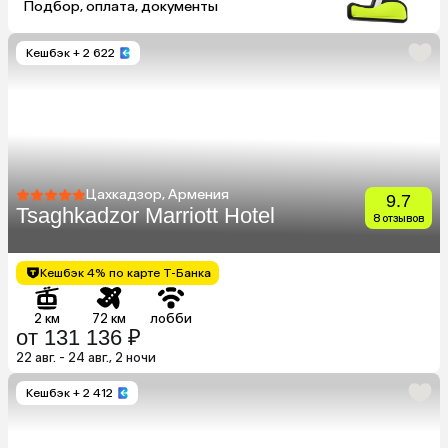
Подбор, оплата, документы
Кешбэк
+ 2 622
Цахкадзор, Армения
9.7
Tsaghkadzor Marriott Hotel
8 отзывов
Кешбэк 4% по карте Т-Банка
2 км
72 км
лобби
от 131 136 ₽
22 авг. - 24 авг., 2 ночи
Кешбэк
+ 2 412