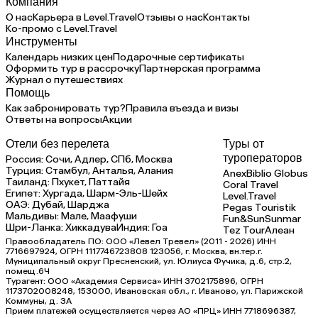
Компания
О нас
Карьера в Level.Travel
Отзывы о нас
Контакты
Ко-промо с Level.Travel
Инструменты
Календарь низких цен
Подарочные сертификаты
Оформить тур в рассрочку
Партнерская программа
Журнал о путешествиях
Помощь
Как забронировать тур?
Правила въезда и визы
Ответы на вопросы
Акции
Отели без перелета
Туры от
туроператоров
Россия:
Сочи,
Адлер,
СПб,
Москва
Турция:
Стамбул,
Анталья,
Алания
Anex
Biblio Globus
Таиланд:
Пхукет,
Паттайя
Coral Travel
Египет:
Хургада,
Шарм-Эль-Шейх
Level.Travel
ОАЭ:
Дубай,
Шарджа
Pegas Touristik
Мальдивы:
Мале,
Маафуши
Fun&Sun
Sunmar
Шри-Ланка:
Хиккадува
Индия:
Гоа
Tez Tour
Алеан
Правообладатель ПО: ООО «Левел Тревел» (2011 - 2026) ИНН
7716697924, ОГРН 1117746723808 123056, г. Москва, вн.тер.г.
Муниципальный округ Пресненский, ул. Юлиуса Фучика, д.6, стр.2,
помещ.6Ч
Турагент: ООО «Академия Сервиса» ИНН 3702175896, ОГРН
1173702008248, 153000, Ивановская обл., г. Иваново, ул. Парижской
Коммуны, д. ЗА
Прием платежей осуществляется через АО «ПРЦ» ИНН 7718696387,