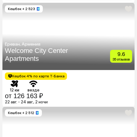
Кешбэк
+ 2 523
Ереван, Армения
Welcome City Center
9.6
Apartments
35 отзывов
Кешбэк 4% по карте Т-Банка
12 км
везде
от 126 163 ₽
22 авг. - 24 авг., 2 ночи
Кешбэк
+ 2 512