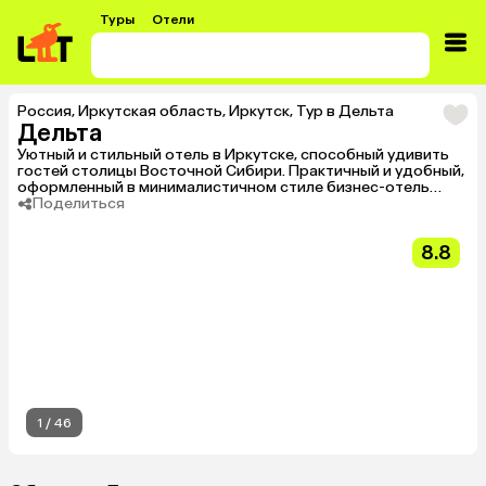
Туры
Отели
Россия
,
Иркутская область
,
Иркутск
,
Тур в Дельта
Дельта
Уютный и стильный отель в Иркутске, способный удивить
гостей столицы Восточной Сибири. Практичный и удобный,
оформленный в минималистичном стиле бизнес-отель
станет отличным местом для проведения деловых встреч,
Поделиться
корпоративного и семейного отдыха.
8.8
1
/
46