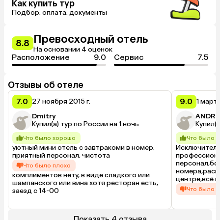
Как купить тур
Подбор, оплата, документы
Превосходный отель
8.8
На основании 4 оценок
Расположение
9.0
Сервис
7.5
Отзывы об отеле
7.0
9.0
27 ноября 2015 г.
1 марта
Dmitry
ANDRE
Купил(а) тур по России на 1 ночь
Купил(а
Что было хорошо
Что было 
уютный мини отель с завтракоми в номер, 
Исключитель
приятный персонал, чистота
профессиона
персонал,бо
Что было плохо
номера,расп
комплиментов нету, в виде сладкого или 
центре,всё 
шампанского или вина хотя ресторан есть, 
Что было 
заезд с 14-00
Завтрака шве
было-вот го
Показать 4 отзыва