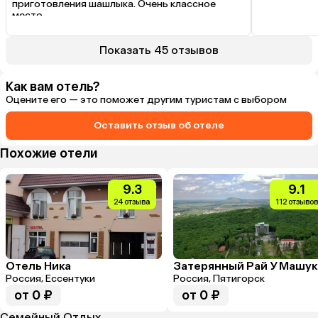
приготовления шашлыка. Очень классное 
место.
Что было плохо
Все понравилось.
Показать 45 отзывов
Как вам отель?
Оцените его — это поможет другим туристам с выбором
Оставить отзыв об отеле
Похожие отели
9.3
9.1
24 отзыва
112 отзывов
Отель Ника
Затерянный Рай У Машук
Россия, Ессентуки
Россия, Пятигорск
от 0 ₽
от 0 ₽
Семейный Отдых