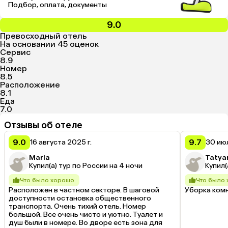
Подбор, оплата, документы
9.0
Превосходный отель
На основании 45 оценок
Сервис
8.9
Номер
8.5
Расположение
8.1
Еда
7.0
Отзывы об отеле
9.0
9.7
16 августа 2025 г.
30 июл
Maria
Tatya
Купил(а) тур по России на 4 ночи
Купил(
Что было хорошо
Что было
Расположен в частном секторе. В шаговой 
Уборка ком
доступности остановка общественного 
транспорта. Очень тихий отель. Номер 
большой. Все очень чисто и уютно. Туалет и 
душ были в номере. Во дворе есть зона для 