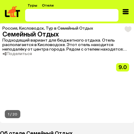
Туры
Отели
Россия
,
Кисловодск
,
Тур в Семейный Отдых
Семейный Отдых
Подходящий вариант для бюджетного отдыха. Отель
располагается в Кисловодске. Этот отель находится
неподалёку от центра города. Рядом с отелем находятся:
Театр-музей Благодать, Музей Дача Шаляпина и
Поделиться
Государственная филармония имени В.И. Сафонова.
9.0
1
/
20
Об отеле Семейный Отдых