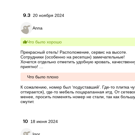
9.3
20 ноября 2024
Anna
Что было хорошо
Прекрасный отель! Расположение, сервис на высоте. 

Сотрудники (особенно на ресепшн) замечательные! 

Хочется отдельно отметить удобную кровать, качественн
приятно! 

Спа небольшой, но для городского отеля - отлично! Ха
Что было плохо
К сожалению, номер был ‘подуставший’. Где-то плитка чут
оттирается), где-то мебель поцарапанная итд. От сетево
менее, просить поменять номер не стали, так как большу
смутит.
10
18 июня 2024
Igor