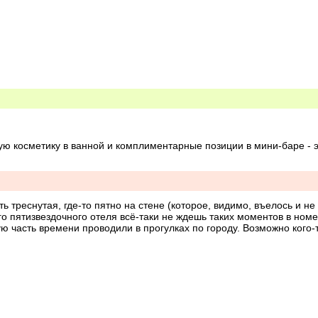
ую косметику в ванной и комплиментарные позиции в мини-баре - э
ммам чистый, бассейн не самый маленький (проплыть можно).
ь треснутая, где-то пятно на стене (которое, видимо, въелось и не 
го пятизвездочного отеля всё-таки не ждешь таких моментов в номе
ю часть времени проводили в прогулках по городу. Возможно кого-то