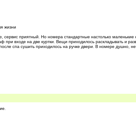
ля жизни
е, сервис приятный. Но номера стандартные настолько маленькие с
ф при входе на две куртки. Вещи приходилось раскладывать и раз
после спа сушить приходилось на ручке двери. В номере душно, нет
ие.