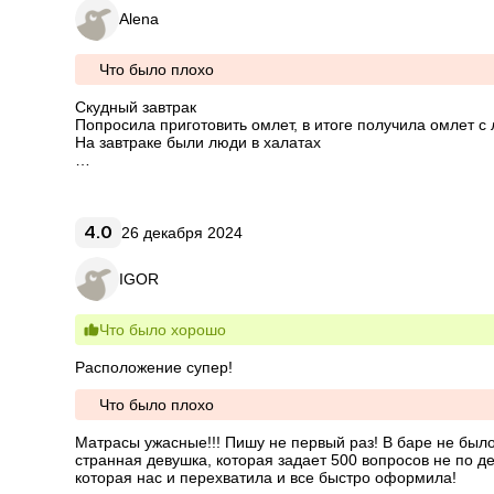
Alena
Что было плохо
Скудный завтрак 

Попросила приготовить омлет, в итоге получила омлет с л
На завтраке были люди в халатах

Очень долгое оформление при заселение!!!

не клиентоориентированность сотрудников!!!
4.0
26 декабря 2024
IGOR
Что было хорошо
Расположение супер!
Что было плохо
Матрасы ужасные!!! Пишу не первый раз! В баре не было 
странная девушка, которая задает 500 вопросов не по дел
которая нас и перехватила и все быстро оформила!