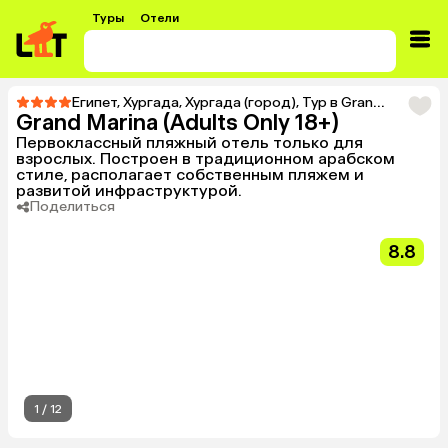
Туры
Отели
Египет
,
Хургада
,
Хургада (город)
,
Тур в Grand Marina (Adults Only 18+)
Grand Marina (Adults Only 18+)
Первоклассный пляжный отель только для
взрослых. Построен в традиционном арабском
стиле, располагает собственным пляжем и
развитой инфраструктурой.
Поделиться
8.8
1
/
12