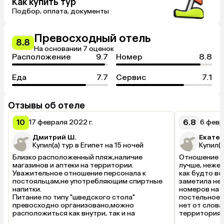
Как купить тур
Подбор, оплата, документы
Превосходный отель
8.8
На основании 7 оценок
Расположение
9.7
Номер
8.8
Еда
7.7
Сервис
7.1
Отзывы об отеле
10
6.8
17 февраля 2022 г.
6 февр
Дмитрий Ш.
Екатер
Купил(а) тур в Египет на 15 ночей
Купил(а
Близко расположенный пляж,наличие 
Отношение к 
магазинов и аптеки на территории.

лучше, нежел
Уважительное отношение персонала к 
как будто во
постояльцам,не употребляющим спиртные 
заметила не т
напитки.

номеров на 2
Питание по типу "шведского стола" 
постельное б
превосходно организовано,можно 
нет от слова
расположиться как внутри, так и на 
территория 
открытом воздухе.

за этим.