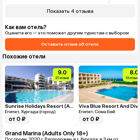
Холодная вода в открытых бассейнах в 
феврале стимулирует

Показать 4 отзыва
к плаванию в море.

Море глубокое,прозрачное и теплое для 
февраля,вылезать не хочется. 
Как вам отель?
Оцените его — это поможет другим туристам с выбором
Оставить отзыв об отеле
Похожие отели
9.0
8.0
21 отзыв
13 отзыв
Sunrise Holidays Resort (Adults Only 16+)
Египет, Хургада (город)
Египет, Сома Бей
от 0 ₽
от 0 ₽
Grand Marina (Adults Only 18+)
Построен: 2020 г. Расположен: в г. Хургада, в 3 км от