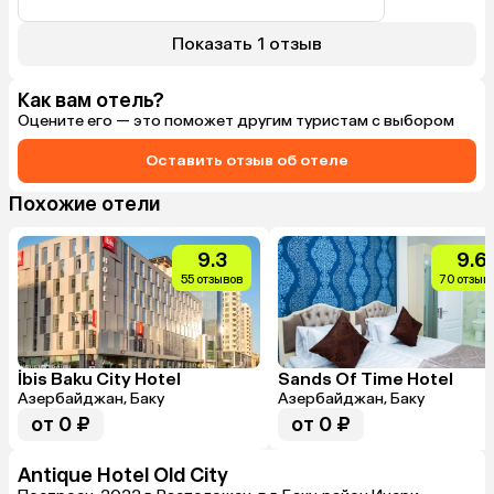
Показать 1 отзыв
Как вам отель?
Оцените его — это поможет другим туристам с выбором
Оставить отзыв об отеле
Похожие отели
9.3
9.6
55 отзывов
70 отзыв
İbis Baku City Hotel
Sands Of Time Hotel
Азербайджан, Баку
Азербайджан, Баку
от 0 ₽
от 0 ₽
Antique Hotel Old City