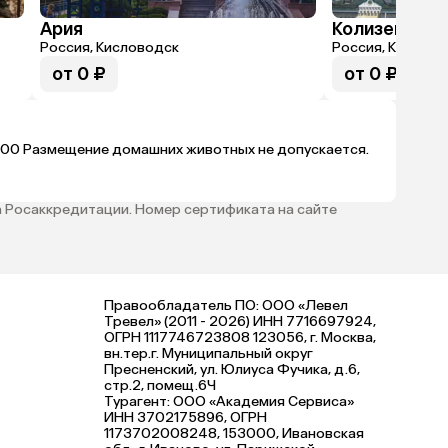
Ария
Колизей Спа
Россия, Кисловодск
Россия, Кислово
от 0 ₽
от 0 ₽
/12:00 Размещение домашних животных не допускается.
 Росаккредитации. Номер сертификата на сайте
Правообладатель ПО: ООО «Левел
Тревел» (2011 - 2026) ИНН 7716697924,
ОГРН 1117746723808 123056, г. Москва,
вн.тер.г. Муниципальный округ
Пресненский, ул. Юлиуса Фучика, д.6,
стр.2, помещ.6Ч
Турагент: ООО «Академия Сервиса»
ИНН 3702175896, ОГРН
1173702008248, 153000, Ивановская