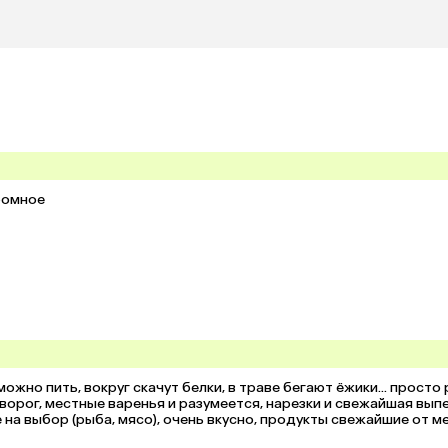
ромное
ожно пить, вокруг скачут белки, в траве бегают ёжики... просто р
творог, местные варенья и разумеется, нарезки и свежайшая выпеч
 на выбор (рыба, мясо), очень вкусно, продукты свежайшие от ме