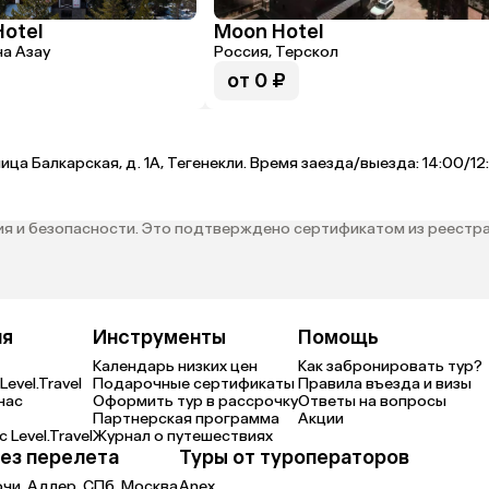
Hotel
Moon Hotel
на Азау
Россия, Терскол
от 0 ₽
лица Балкарская, д. 1А, Тегенекли. Время заезда/выезда: 14:00
я и безопасности. Это подтверждено сертификатом из реестра
ия
Инструменты
Помощь
Календарь низких цен
Как забронировать тур?
Level.Travel
Подарочные сертификаты
Правила въезда и визы
нас
Оформить тур в рассрочку
Ответы на вопросы
Партнерская программа
Акции
 Level.Travel
Журнал о путешествиях
ез перелета
Туры от туроператоров
очи,
Адлер,
СПб,
Москва
Anex