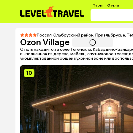
Туры
Отели
Россия
,
Эльбрусский район
,
Приэльбрусье
,
Те
Ozon Village
Отель находится в селе Тегенекли, Кабардино-Балкар
выполненная из дерева, мебель, спутниковое телевид
укомплектованной общей кухонной зоне или воспольз
10