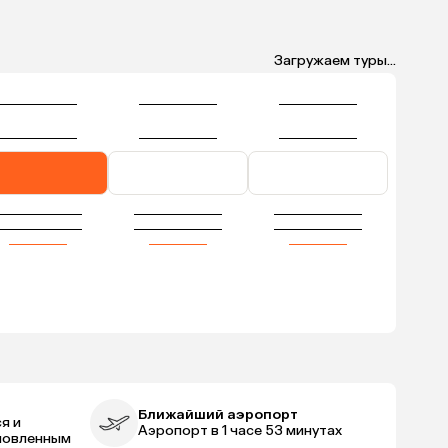
Загружаем туры...
Ближайший аэропорт
я и
Аэропорт в 1 часе 53 минутах
новленным