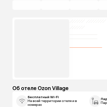
Об отеле Ozon Village
Бесплатный Wi-Fi
Па
На всей территории отеля и в
Пар
номерах