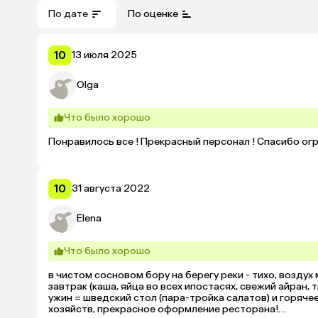
По дате
По оценке
10
13 июля 2025
Olga
Что было хорошо
Понравилось все ! Прекрасный персонал ! Спасибо ог
10
31 августа 2022
Elena
Что было хорошо
в чистом сосновом бору на берегу реки - тихо, воздух м
завтрак (каша, яйца во всех ипостасях, свежий айран, 
ужин = шведский стол (пара-тройка салатов) и горячее
хозяйств, прекрасное оформление ресторана!
