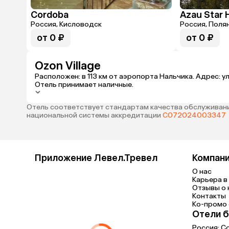
Cordoba
Azau Star 
Россия, Кисловодск
Россия, Поля
от 0 ₽
от 0 ₽
Ozon Village
Расположен: в 113 км от аэропорта Нальчика. Адрес: у
Отель принимает наличные.
Отель соответствует стандартам качества обслуживани
национальной системы аккредитации
С072024003347
Приложение Левел.Тревел
Компан
О нас
Карьера в 
Отзывы о 
Контакты
Ко-промо с
Отели б
Россия:
С