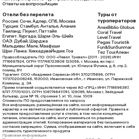
Ответы на вопросы
Акции
Отели без перелета
Туры от
туроператоров
Россия:
Сочи,
Адлер,
СПб,
Москва
Турция:
Стамбул,
Анталья,
Алания
Anex
Biblio Globus
Таиланд:
Пхукет,
Паттайя
Coral Travel
Египет:
Хургада,
Шарм-Эль-Шейх
Level.Travel
ОАЭ:
Дубай,
Шарджа
Pegas Touristik
Мальдивы:
Мале,
Маафуши
Fun&Sun
Sunmar
Шри-Ланка:
Хиккадува
Индия:
Гоа
Tez Tour
Алеан
Правообладатель ПО: ООО «Левел Тревел» (2011 - 2026) ИНН
7716697924, ОГРН 1117746723808 123056, г. Москва, вн.тер.г.
Муниципальный округ Пресненский, ул. Юлиуса Фучика, д.6, стр.2,
помещ.6Ч
Турагент: ООО «Академия Сервиса» ИНН 3702175896, ОГРН
1173702008248, 153000, Ивановская обл., г. Иваново, ул. Парижской
Коммуны, д. ЗА
Прием платежей осуществляется через АО «ПРЦ» ИНН 7718696387,
КПП 771701001, ОГРН 1087746411741, 129085, Москва г, Звёздный
бульвар, дом № 19, строение 1, эт. 10, пом. 1009
Стоимость ПО предоставляется по запросу
Вся информация, размещённая на сайте, носит информационный
характер и не является рекламой и публичной офертой. Правила и
условия предоставления услуг в отелях, в том числе концепция
питания, описанные на сайте, могут изменяться по решению
администрации отелей. Копирование материалов без письменного
согласия запрещено. Сумма, отображаемая на сайте, включает в себя
стоимость туристического продукта
Правовая информация