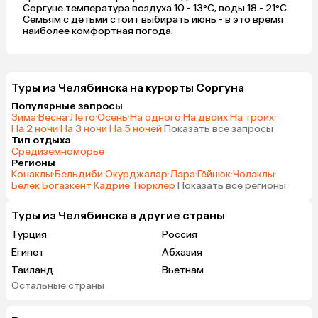
Соргуне температура воздуха 10 - 13°C, воды 18 - 21°C.
Семьям с детьми стоит выбирать июнь - в это время
наиболее комфортная погода.
Туры из Челябинска на курорты Соргуна
Популярные запросы
Зима
·
Весна
·
Лето
·
Осень
·
На одного
·
На двоих
·
На троих
·
На 2 ночи
·
На 3 ночи
·
На 5 ночей
·
Показать все запросы
Тип отдыха
Средиземноморье
Регионы
Конаклы
·
Бельдиби
·
Окурджалар
·
Лара
·
Гёйнюк
·
Чолаклы
·
Белек
·
Богазкент
·
Кадрие
·
Тюрклер
·
Показать все регионы
Туры из Челябинска в другие страны
Турция
Россия
Египет
Абхазия
Таиланд
Вьетнам
Остальные страны
ОАЭ
Мальдивы
Шри-Ланка
Гонконг