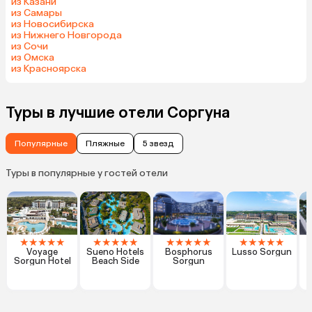
из Казани
из Самары
из Новосибирска
из Нижнего Новгорода
из Сочи
из Омска
из Красноярска
Туры в лучшие отели Соргуна
Популярные
Пляжные
5 звезд
Туры в популярные у гостей отели
★
★
★
★
★
★
★
★
★
★
★
★
★
★
★
★
★
★
★
★
Voyage
Sueno Hotels
Bosphorus
Lusso Sorgun
Sorgun Hotel
Beach Side
Sorgun