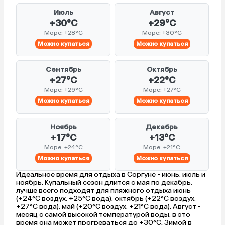
Июль
Август
+30°C
+29°C
Море: +28°C
Море: +30°C
Можно купаться
Можно купаться
Сентябрь
Октябрь
+27°C
+22°C
Море: +29°C
Море: +27°C
Можно купаться
Можно купаться
Ноябрь
Декабрь
+17°C
+13°C
Море: +24°C
Море: +21°C
Можно купаться
Можно купаться
Идеальное время для отдыха в Соргуне - июнь, июль и
ноябрь. Купальный сезон длится с мая по декабрь,
лучше всего подходят для пляжного отдыха июнь
(+24°C воздух, +25°C вода), октябрь (+22°C воздух,
+27°C вода), май (+20°C воздух, +21°C вода). Август -
месяц с самой высокой температурой воды, в это
время она может прогреваться до +30°C. Зимой в