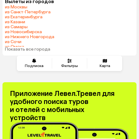
Вылеты из городов
Саудовская Аравия
из Москвы
из Санкт-Петербурга
из Екатеринбурга
из Казани
из Самары
из Новосибирска
из Нижнего Новгорода
из Сочи
из Омска
Показать все города
из Красноярска
Подписка
Фильтры
Карта
Приложение Левел.Тревел для
удобного поиска туров
и отелей с мобильных
устройств