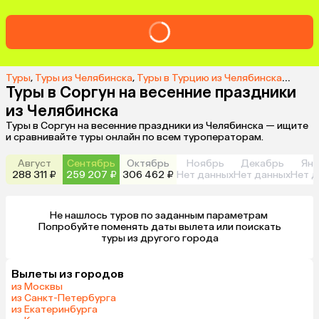
Туры
,
Туры из Челябинска
,
Туры в Турцию из Челябинска
,
Туры в
Туры в Соргун на весенние праздники
из Челябинска
Туры в Соргун на весенние праздники из Челябинска — ищите
и сравнивайте туры онлайн по всем туроператорам.
Август
Сентябрь
Октябрь
Ноябрь
Декабрь
Янв
288 311 ₽
259 207 ₽
306 462 ₽
Нет данных
Нет данных
Нет д
Не нашлось туров по заданным параметрам 

 Попробуйте поменять даты вылета или поискать 
туры из другого города
Вылеты из городов
из Москвы
из Санкт-Петербурга
из Екатеринбурга