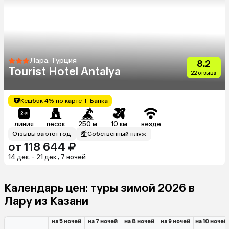
Лара, Турция
8.2
Tourist Hotel Antalya
22 отзыва
Кешбэк 4% по карте Т-Банка
линия
песок
250 м
10 км
везде
Отзывы за этот год
Собственный пляж
от 118 644 ₽
14 дек. - 21 дек., 7 ночей
Календарь цен: туры зимой 2026 в
Лару из Казани
на 5 ночей
на 7 ночей
на 8 ночей
на 9 ночей
на 10 ночей