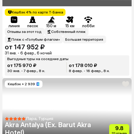
Кешбэк 4% по карте Т-Банка
линия
песок
150 м
15 км
лобби
Отзывы за этот год
Собственный пляж
Пляж с «Голубым флагом»
Большая территория
от 147 952 ₽
31 янв. - 6 февр., 6 ночей
Выгодные туры на соседние даты
от 175 970 ₽
от 178 010 ₽
30 янв. - 7 февр., 8 н.
8 февр. - 16 февр., 8 н.
Кешбэк
+ 2 939
Лара, Турция
Akra Antalya (Ex. Barut Akra
9.8
Hotel)
32 отзыва