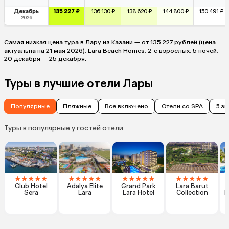
Декабрь
135 227 ₽
136 130 ₽
138 620 ₽
144 800 ₽
150 491 ₽
2026
Самая низкая цена тура в Лару из Казани — от 135 227 рублей (цена
актуальна на 21 мая 2026), Lara Beach Homes, 2-е взрослых, 5 ночей,
20 декабря — 25 декабря.
Туры в лучшие отели Лары
Популярные
Пляжные
Все включено
Отели со SPA
5 з
Туры в популярные у гостей отели
★
★
★
★
★
★
★
★
★
★
★
★
★
★
★
★
★
★
★
★
Club Hotel
Adalya Elite
Grand Park
Lara Barut
Sera
Lara
Lara Hotel
Collection
E