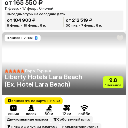
от 165 550 ₽
11 февр. - 17 февр., 6 ночей
Выгодные туры на соседние даты
от 184 903 ₽
от 212 519 ₽
8 февр. - 16 февр., 8 н.
30 янв. - 7 февр., 8 н.
Кешбэк
+ 2 833
Лара, Турция
Liberty Hotels Lara Beach
9.8
(Ex. Hotel Lara Beach)
19 отзывов
Кешбэк 4% по карте Т-Банка
линия
песок
80 м
12 км
лобби
Двухкомнатные номера
Собственный пляж
Пляж с «Голубым флагом»
Большая территория