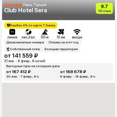
Лара, Турция
9.7
Club Hotel Sera
181 отзыв
Кешбэк 4% по карте Т-Банка
линия
пес./гал.
50 м
10 км
везде
Двухкомнатные номера
Отзывы за этот год
Собственный пляж
Большая территория
от 141 559 ₽
31 янв. - 6 февр., 6 ночей
Выгодные туры на соседние даты
от 167 412 ₽
от 168 678 ₽
30 янв. - 7 февр., 8 н.
8 февр. - 16 февр., 8 н.