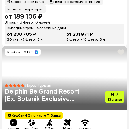
Собственный пляж
Пляж с «Голубым флагом»
Большая территория
от 189 106 ₽
31 янв. - 6 февр., 6 ночей
Выгодные туры на соседние даты
от 230 705 ₽
от 231 971 ₽
30 янв. - 7 февр., 8 н.
8 февр. - 16 февр., 8 н.
Кешбэк
+ 3 859
Лара, Турция
Delphin Be Grand Resort
9.7
(Ex. Botanik Exclusive
33 отзыва
Resort Lara)
Кешбэк 4% по карте Т-Банка
линия
пес./гал.
50 м
14 км
везде