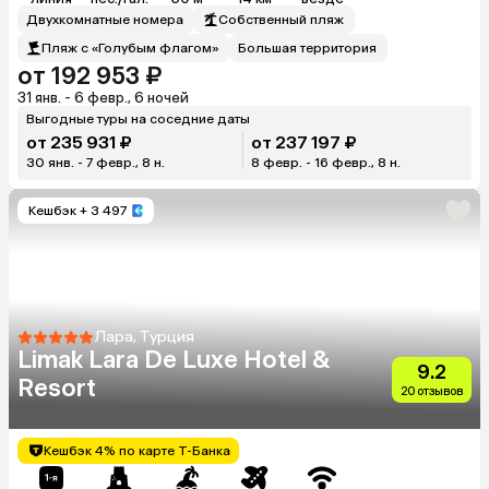
Двухкомнатные номера
Собственный пляж
Пляж с «Голубым флагом»
Большая территория
от 192 953 ₽
31 янв. - 6 февр., 6 ночей
Выгодные туры на соседние даты
от 235 931 ₽
от 237 197 ₽
30 янв. - 7 февр., 8 н.
8 февр. - 16 февр., 8 н.
Кешбэк
+ 3 497
Лара, Турция
Limak Lara De Luxe Hotel &
9.2
Resort
20 отзывов
Кешбэк 4% по карте Т-Банка