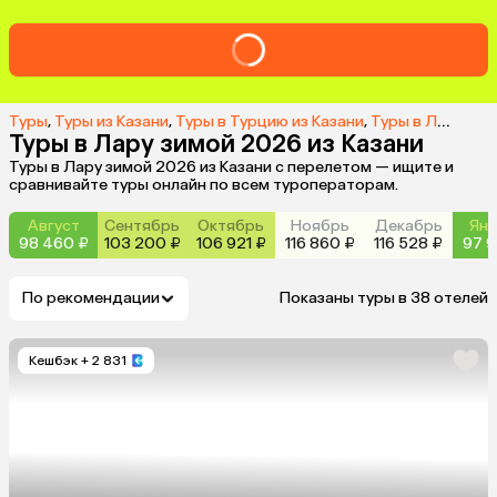
Туры
,
Туры из Казани
,
Туры в Турцию из Казани
,
Туры в Лару из Казани
Туры в Лару зимой 2026 из Казани
Туры в Лару зимой 2026 из Казани с перелетом — ищите и
сравнивайте туры онлайн по всем туроператорам.
Август
Сентябрь
Октябрь
Ноябрь
Декабрь
Янв
98 460 ₽
103 200 ₽
106 921 ₽
116 860 ₽
116 528 ₽
97 9
По рекомендации
Показаны туры в 38 отелей
Кешбэк
+ 2 831