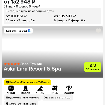
от 152 948 ₽
31 янв. - 6 февр., 6 ночей
Выгодные туры на соседние даты
от 181 651 ₽
от 182 917 ₽
30 янв. - 7 февр., 8 н.
8 февр. - 16 февр., 8 н.
Кешбэк
+ 2 952
Лара, Турция
9.3
Aska Lara Resort & Spa
50 отзывов
Кешбэк 4% по карте Т-Банка
линия
песок
500 м
12 км
лобби
Двухкомнатные номера
Отзывы за этот год
Собственный пляж