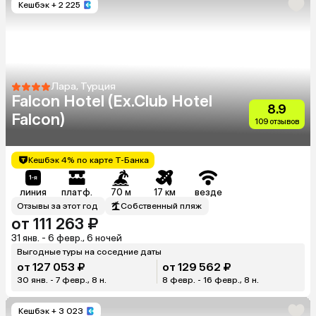
Кешбэк
+ 2 225
Лара, Турция
Falcon Hotel (Ex.Club Hotel
8.9
Falcon)
109 отзывов
Кешбэк 4% по карте Т-Банка
линия
платф.
70 м
17 км
везде
Отзывы за этот год
Собственный пляж
от 111 263 ₽
31 янв. - 6 февр., 6 ночей
Выгодные туры на соседние даты
от 127 053 ₽
от 129 562 ₽
30 янв. - 7 февр., 8 н.
8 февр. - 16 февр., 8 н.
Кешбэк
+ 3 023