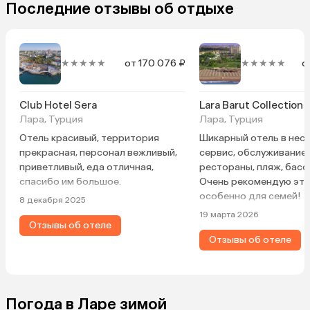
Последние отзывы об отдыхе
★★★★★
от 170 076 ₽
★★★★★
о
Club Hotel Sera
Lara Barut Collection
Лара, Турция
Лара, Турция
Отель красивый, территория
Шикарный отель в несе
прекрасная, персонал вежливый,
сервис, обслуживание,
приветливый, еда отличная,
рестораны, пляж, басс
спасибо им большое.
Очень рекомендую это
особенно для семей!
8 декабря 2025
19 марта 2026
Отзывы об отеле
Отзывы об отеле
Погода в Ларе зимой