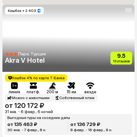
Кешбэк
+ 2 403
Лара, Турция
9.5
Akra V Hotel
13 отзывов
Кешбэк 4% по карте Т-Банка
линия
платф.
200 м
15 км
везде
Можно с животными
Собственный пляж
от 120 172 ₽
31 янв. - 6 февр., 6 ночей
Выгодные туры на соседние даты
от 135 463 ₽
от 136 729 ₽
30 янв. - 7 февр., 8 н.
8 февр. - 16 февр., 8 н.