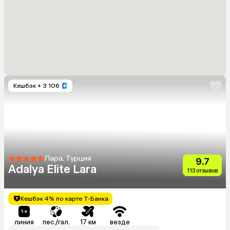
Кешбэк
+ 3 106
Лара, Турция
9.7
Adalya Elite Lara
113 отзывов
Кешбэк 4% по карте Т-Банка
линия
пес./гал.
17 км
везде