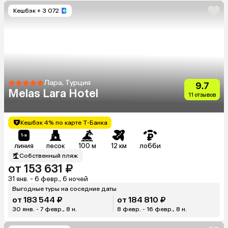
Кешбэк
+ 3 072
Лара, Турция
9.7
Melas Lara Hotel
11 отзывов
Кешбэк 4% по карте Т-Банка
линия
песок
100 м
12 км
лобби
Собственный пляж
от 153 631 ₽
31 янв. - 6 февр., 6 ночей
Выгодные туры на соседние даты
от 183 544 ₽
от 184 810 ₽
30 янв. - 7 февр., 8 н.
8 февр. - 16 февр., 8 н.