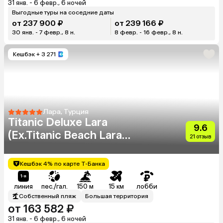
31 янв. - 6 февр., 6 ночей
Выгодные туры на соседние даты
от 237 900 ₽
от 239 166 ₽
30 янв. - 7 февр., 8 н.
8 февр. - 16 февр., 8 н.
Кешбэк
+ 3 271
Лара, Турция
Titanic Deluxe Lara
9.6
(Ex.Titanic Beach Lara
21 отзыв
Hotel)
Кешбэк 4% по карте Т-Банка
линия
пес./гал.
150 м
15 км
лобби
Собственный пляж
Большая территория
от 163 582 ₽
31 янв. - 6 февр., 6 ночей