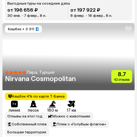
Выгодные туры на соседние даты
от 196 656 ₽
от 197 922 ₽
30 янв. - 7 февр., 8 н.
8 февр. - 16 февр., 8 н.
Кешбэк
+ 3 311
Лара, Турция
8.7
Nirvana Cosmopolitan
42 отзыва
Кешбэк 4% по карте Т-Банка
линия
песок
180 м
17 км
Отзывы за этот год
Можно с животными
Собственный пляж
Пляж с «Голубым флагом»
Большая территория