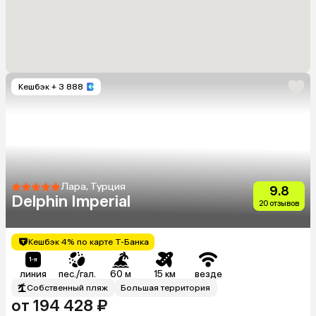
Кешбэк
+ 3 888
Лара, Турция
9.8
Delphin Imperial
20 отзывов
Кешбэк 4% по карте Т-Банка
линия
пес./гал.
60 м
15 км
везде
Собственный пляж
Большая территория
от 194 428 ₽