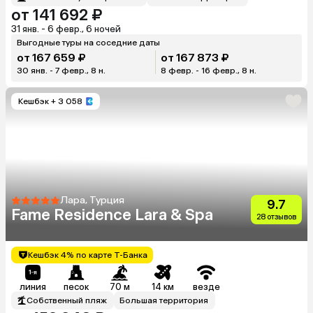
от 141 692 ₽
31 янв. - 6 февр., 6 ночей
Выгодные туры на соседние даты
от 167 659 ₽
от 167 873 ₽
30 янв. - 7 февр., 8 н.
8 февр. - 16 февр., 8 н.
Кешбэк
+ 3 058
Лара, Турция
9.7
Fame Residence Lara & Spa
28 отзывов
Кешбэк 4% по карте Т-Банка
линия
песок
70 м
14 км
везде
Собственный пляж
Большая территория