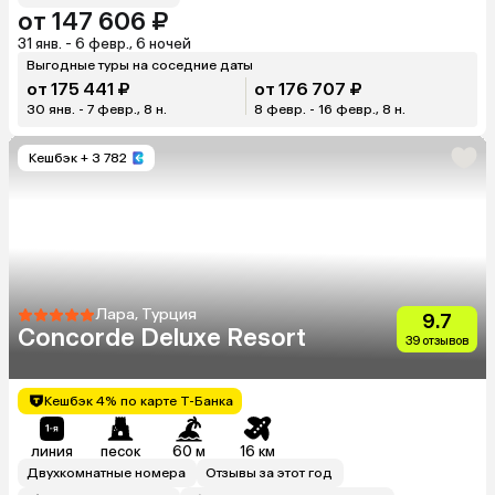
от 147 606 ₽
31 янв. - 6 февр., 6 ночей
Выгодные туры на соседние даты
от 175 441 ₽
от 176 707 ₽
30 янв. - 7 февр., 8 н.
8 февр. - 16 февр., 8 н.
Кешбэк
+ 3 782
Лара, Турция
9.7
Concorde Deluxe Resort
39 отзывов
Кешбэк 4% по карте Т-Банка
линия
песок
60 м
16 км
Двухкомнатные номера
Отзывы за этот год