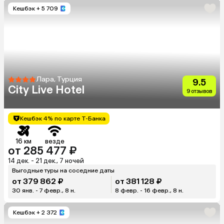
Кешбэк
+ 5 709
Лара, Турция
9.5
City Live Hotel
9 отзывов
Кешбэк 4% по карте Т-Банка
16 км
везде
от 285 477 ₽
14 дек. - 21 дек., 7 ночей
Выгодные туры на соседние даты
от 379 862 ₽
от 381 128 ₽
30 янв. - 7 февр., 8 н.
8 февр. - 16 февр., 8 н.
Кешбэк
+ 2 372