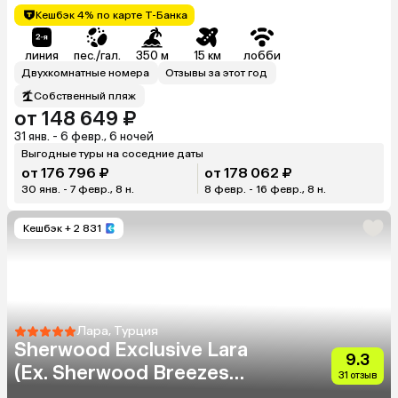
Кешбэк 4% по карте Т-Банка
линия
пес./гал.
350 м
15 км
лобби
Двухкомнатные номера
Отзывы за этот год
Собственный пляж
от 148 649 ₽
31 янв. - 6 февр., 6 ночей
Выгодные туры на соседние даты
от 176 796 ₽
от 178 062 ₽
30 янв. - 7 февр., 8 н.
8 февр. - 16 февр., 8 н.
Кешбэк
+ 2 831
Лара, Турция
Sherwood Exclusive Lara
9.3
(Ex. Sherwood Breezes
31 отзыв
Resort)