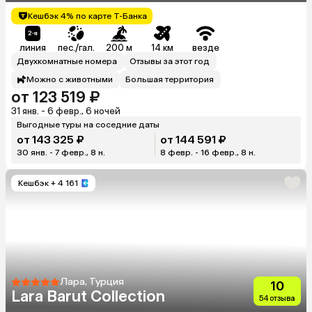
Кешбэк 4% по карте Т-Банка
линия
пес./гал.
200 м
14 км
везде
Двухкомнатные номера
Отзывы за этот год
Можно с животными
Большая территория
от 123 519 ₽
31 янв. - 6 февр., 6 ночей
Выгодные туры на соседние даты
от 143 325 ₽
от 144 591 ₽
30 янв. - 7 февр., 8 н.
8 февр. - 16 февр., 8 н.
Кешбэк
+ 4 161
Лара, Турция
10
Lara Barut Collection
54 отзыва