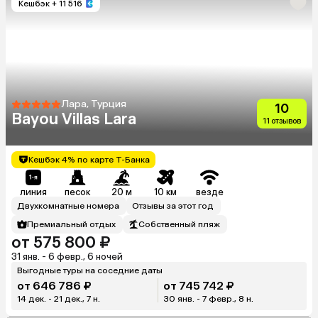
Кешбэк
+ 11 516
Лара, Турция
10
Bayou Villas Lara
11 отзывов
Кешбэк 4% по карте Т-Банка
линия
песок
20 м
10 км
везде
Двухкомнатные номера
Отзывы за этот год
Премиальный отдых
Собственный пляж
от 575 800 ₽
31 янв. - 6 февр., 6 ночей
Выгодные туры на соседние даты
от 646 786 ₽
от 745 742 ₽
14 дек. - 21 дек., 7 н.
30 янв. - 7 февр., 8 н.