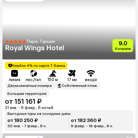
Лара, Турция
9.0
Royal Wings Hotel
6 отзывов
Кешбэк 4% по карте Т-Банка
линия
пес./гал.
150 м
17 км
везде
Двухкомнатные номера
Собственный пляж
Большая территория
от 151 161 ₽
31 янв. - 6 февр., 6 ночей
Выгодные туры на соседние даты
от 180 250 ₽
от 182 360 ₽
30 янв. - 7 февр., 8 н.
8 февр. - 16 февр., 8 н.