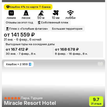
Кешбэк 4% по карте Т-Банка
линия
песок
50 м
10 км
лобби
Отзывы за этот год
Собственный пляж
Пляж с «Голубым флагом»
Большая территория
от 141 559 ₽
31 янв. - 6 февр., 6 ночей
Выгодные туры на соседние даты
от 167 412 ₽
от 168 678 ₽
30 янв. - 7 февр., 8 н.
8 февр. - 16 февр., 8 н.
Кешбэк
+ 2 959
Лара, Турция
9.7
Miracle Resort Hotel
31 отзыв