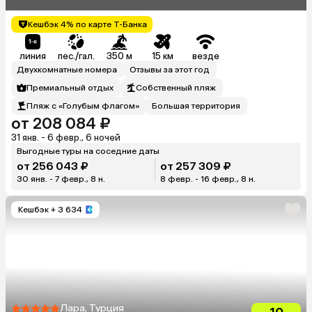
Кешбэк 4% по карте Т-Банка
линия
пес./гал.
350 м
15 км
везде
Двухкомнатные номера
Отзывы за этот год
Премиальный отдых
Собственный пляж
Пляж с «Голубым флагом»
Большая территория
от 208 084 ₽
31 янв. - 6 февр., 6 ночей
Выгодные туры на соседние даты
от 256 043 ₽
от 257 309 ₽
30 янв. - 7 февр., 8 н.
8 февр. - 16 февр., 8 н.
Кешбэк
+ 3 634
Лара, Турция