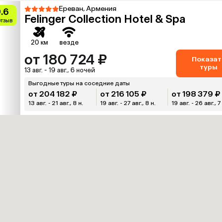
Ереван, Армения
.6
Felinger Collection Hotel & Spa
отзыв
20 км
везде
от 180 724 ₽
Показат
туры
13 авг. - 19 авг., 6 ночей
Выгодные туры на соседние даты
от 204 182 ₽
от 216 105 ₽
от 198 379 ₽
13 авг. - 21 авг., 8 н.
19 авг. - 27 авг., 8 н.
19 авг. - 26 авг., 7