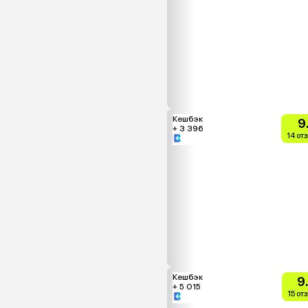
Кешбэк
9
+ 3 396
14 от
Кешбэк
9
+ 5 015
15 от