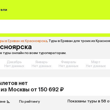
тели
ры в Ереван из Красноярска
,
Туры в Ереван для троих из Красно
асноярска
те туры онлайн по всем туроператорам.
Декабрь
Январь
Февраль
Март
Нет данных
Нет данных
Нет данных
Нет данных
ылетов нет
из
Москвы
от 150 692 ₽
Показаны туры в 58 
ене
По рейтингу