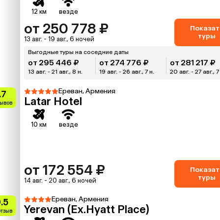
12 км
везде
от 250 778 ₽
Показат
туры
13 авг. - 19 авг., 6 ночей
Выгодные туры на соседние даты
от 295 446 ₽
от 274 776 ₽
от 281 217 ₽
13 авг. - 21 авг., 8 н.
19 авг. - 26 авг., 7 н.
20 авг. - 27 авг., 7
Ереван, Армения
.7
Latar Hotel
зывов
10 км
везде
от 172 554 ₽
Показат
туры
14 авг. - 20 авг., 6 ночей
Ереван, Армения
.5
Yerevan (Ex.Hyatt Place)
отзыв