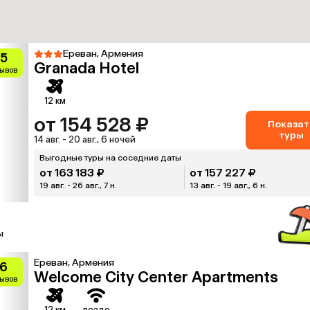
Ереван, Армения
.5
Granada Hotel
зывов
12 км
от 154 528 ₽
Показат
туры
14 авг. - 20 авг., 6 ночей
Выгодные туры на соседние даты
от 163 183 ₽
от 157 227 ₽
19 авг. - 26 авг., 7 н.
13 авг. - 19 авг., 6 н.
ы
Ереван, Армения
.6
Welcome City Center Apartments
зывов
12 км
везде