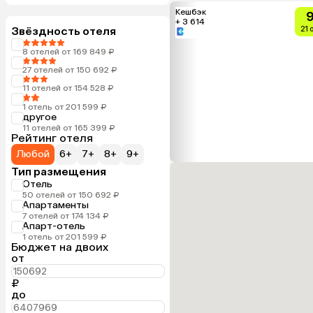
Кешбэк
9
+ 3 614
Звёздность отеля
21 
8 отелей от 169 849 ₽
27 отелей от 150 692 ₽
11 отелей от 154 528 ₽
1 отель от 201 599 ₽
другое
11 отелей от 165 399 ₽
Рейтинг отеля
Любой
6+
7+
8+
9+
Тип размещения
Отель
50 отелей от 150 692 ₽
Апартаменты
7 отелей от 174 134 ₽
Апарт-отель
1 отель от 201 599 ₽
Бюджет на двоих
от
₽
до