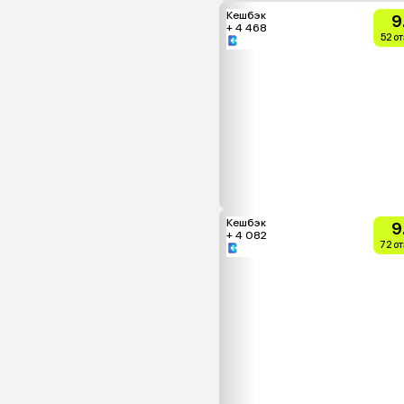
Кешбэк
9
+ 4 468
52 о
Кешбэк
9
+ 4 082
72 о