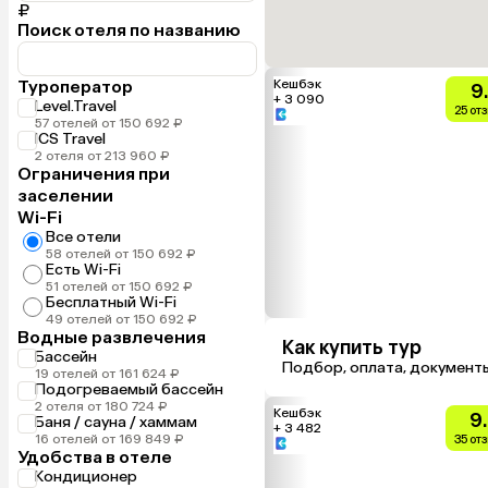
₽
Поиск отеля по названию
Туроператор
Кешбэк
9
+ 3 090
Level.Travel
25 от
57 отелей от 150 692 ₽
ICS Travel
2 отеля от 213 960 ₽
Ограничения при
заселении
Wi-Fi
Все отели
58 отелей от 150 692 ₽
Есть Wi-Fi
51 отелей от 150 692 ₽
Бесплатный Wi-Fi
49 отелей от 150 692 ₽
Водные развлечения
Как купить тур
Бассейн
Подбор, оплата, документ
19 отелей от 161 624 ₽
Подогреваемый бассейн
2 отеля от 180 724 ₽
Кешбэк
9
Баня / сауна / хаммам
+ 3 482
16 отелей от 169 849 ₽
35 от
Удобства в отеле
Кондиционер