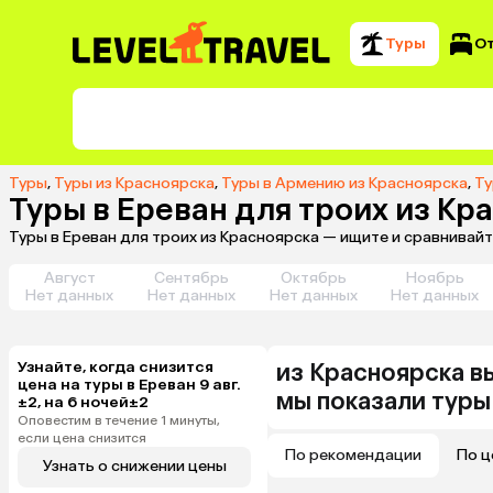
Туры
О
Туры
,
Туры из Красноярска
,
Туры в Армению из Красноярска
,
Ту
Туры в Ереван для троих из Кр
Туры в Ереван для троих из Красноярска — ищите и сравнивай
Август
Сентябрь
Октябрь
Ноябрь
Нет данных
Нет данных
Нет данных
Нет данных
Узнайте, когда снизится
из
Красноярска
в
цена на туры в Ереван 9 авг.
мы показали туры
±2, на 6 ночей±2
Оповестим в течение 1 минуты,
если цена снизится
По рекомендации
По ц
Узнать о снижении цены