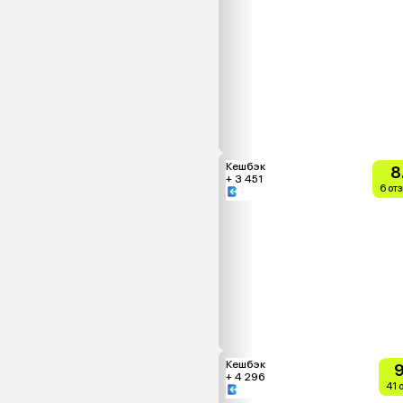
Кешбэк
8
+ 3 451
6 от
Кешбэк
9
+ 4 296
41 