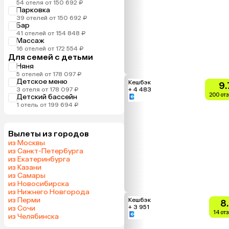
54 отеля от 150 692 ₽
Парковка
39 отелей от 150 692 ₽
Бар
41 отелей от 154 848 ₽
Массаж
16 отелей от 172 554 ₽
Для семей с детьми
Няня
5 отелей от 178 097 ₽
Детское меню
Кешбэк
9.
3 отеля от 178 097 ₽
+ 4 483
200 от
Детский бассейн
1 отель от 199 694 ₽
Вылеты из городов
из Москвы
из Санкт-Петербурга
из Екатеринбурга
из Казани
из Самары
из Новосибирска
из Нижнего Новгорода
из Перми
Кешбэк
8
+ 3 951
из Сочи
14 от
из Челябинска