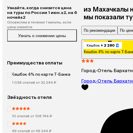
Узнайте, когда снизится цена
из
Махачкалы
на туры по России 1 июн.±2, на 6
мы показали т
ночей±2
Оповестим в течение 1 минуты, если
цена снизится
По рекомендации
По цен
Узнать о снижении цены
Кешбэк
+ 2 280
Кешбэк 4% по карте Т-Бан
Преимущества оплаты
Город-Отель Бархатн
Кешбэк 4% по карте Т-Банка
Город-Отель Бархатн
1 038 отелей от 32 244 ₽
Звёздность отеля
10 отелей от 108 744 ₽
49 отелей от 46 244 ₽