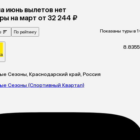
на июнь
вылетов нет
уры
на
март
от 32 244 ₽
Показаны туры в 1
е
По рейтингу
8.8
355
ка
ые Сезоны, Краснодарский край, Россия
ые Сезоны (Спортивный Квартал)