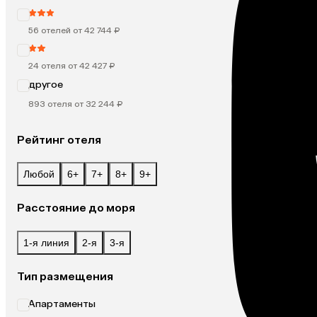
56 отелей от 42 744 ₽
24 отеля от 42 427 ₽
другое
893 отеля от 32 244 ₽
Рейтинг отеля
Любой
6+
7+
8+
9+
Расстояние до моря
1-я линия
2-я
3-я
Тип размещения
Апартаменты