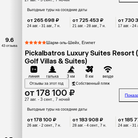
Выгодные туры на соседние даты
от 265 698 ₽
от 725 453 ₽
от 730 
24 авг. - 31 авг., 7 н.
21 авг. - 28 авг., 7 н.
17 авг. - 24 
9.6
Шарм-эль-Шейх, Египет
43 отзыва
Pickalbatros Luxury Suites Resort (
Golf Villas & Suites)
линия
галька
3 км
8 км
везде
Отзывы за этот год
Собственный пляж
от 178 100 ₽
Показ
27 авг. - 3 сент., 7 ночей
Выгодные туры на соседние даты
от 178 100 ₽
от 183 908 ₽
от 185 7
26 авг. - 2 сент., 7 н.
28 авг. - 4 сент., 7 н.
24 авг. - 31 