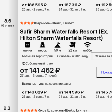
от 186 595 ₽
от 187 311 ₽
от 192 5
26 авг. - 2 сент., 7 н.
24 авг. - 31 авг., 7 н.
25 авг. - 1 с
8.6
Шарм-эль-Шейх, Египет
92 отзыва
Safir Sharm Waterfalls Resort (Ex.
Hilton Sharm Waterfalls Resort)
линия
песок
50 м
22 км
лобби
Большая территория
Обновлен в 2025 году
Отзывы за э
Собственный пляж
от 141 462 ₽
Показ
27 авг. - 3 сент., 7 ночей
Выгодные туры на соседние даты
от 143 029 ₽
от 144 596 ₽
от 145 7
26 авг. - 2 сент., 7 н.
24 авг. - 31 авг., 7 н.
28 авг. - 4 с
9.3
Rixos Шарм-эль-Шейх, Египет