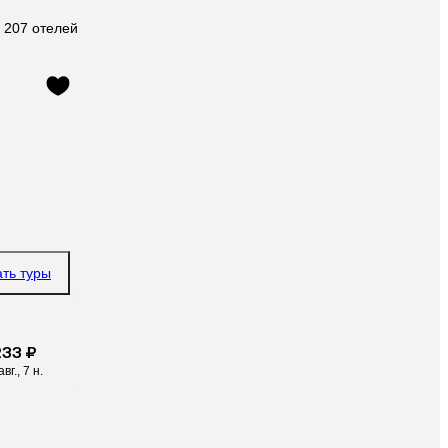
 207 отелей
ать туры
233 ₽
авг., 7 н.