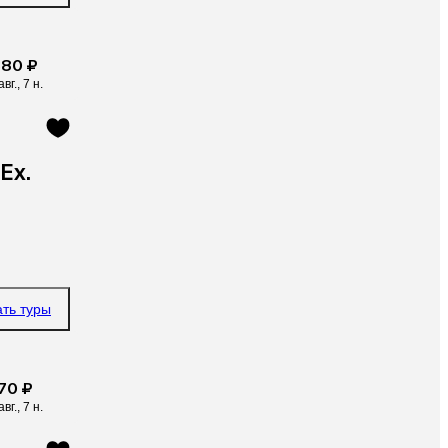
380 ₽
авг., 7 н.
Ex.
ать туры
70 ₽
авг., 7 н.