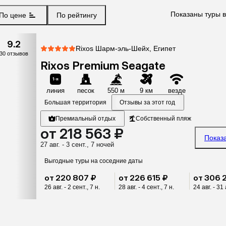
Показаны туры в
По цене
По рейтингу
9.2
Rixos Шарм-эль-Шейх, Египет
30 отзывов
Rixos Premium Seagate
линия
песок
550 м
9 км
везде
Большая территория
Отзывы за этот год
Премиальный отдых
Собственный пляж
от 218 563 ₽
Показ
27 авг. - 3 сент., 7 ночей
Выгодные туры на соседние даты
от 220 807 ₽
от 226 615 ₽
от 306 
26 авг. - 2 сент., 7 н.
28 авг. - 4 сент., 7 н.
24 авг. - 31 