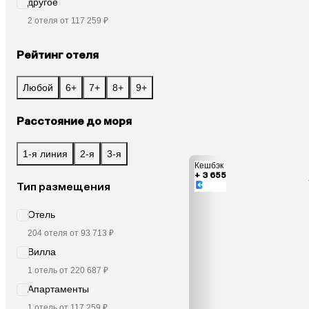
другое
2 отеля от 117 259 ₽
Рейтинг отеля
Любой
6+
7+
8+
9+
Расстояние до моря
1-я линия
2-я
3-я
Кешбэк
+ 3 655
Тип размещения
Отель
204 отеля от 93 713 ₽
Вилла
1 отель от 220 687 ₽
Апартаменты
1 отель от 117 259 ₽