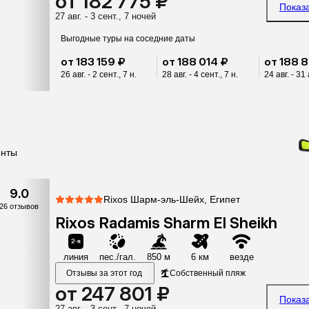
от 182 775 ₽
Показ
27 авг. - 3 сент., 7 ночей
Выгодные туры на соседние даты
от 183 159 ₽
от 188 014 ₽
от 188 
26 авг. - 2 сент., 7 н.
28 авг. - 4 сент., 7 н.
24 авг. - 31 
енты
9.0
Rixos Шарм-эль-Шейх, Египет
26 отзывов
Rixos Radamis Sharm El Sheikh
линия
пес./гал.
850 м
6 км
везде
Отзывы за этот год
Собственный пляж
от 247 801 ₽
Показ
27 авг. - 3 сент., 7 ночей