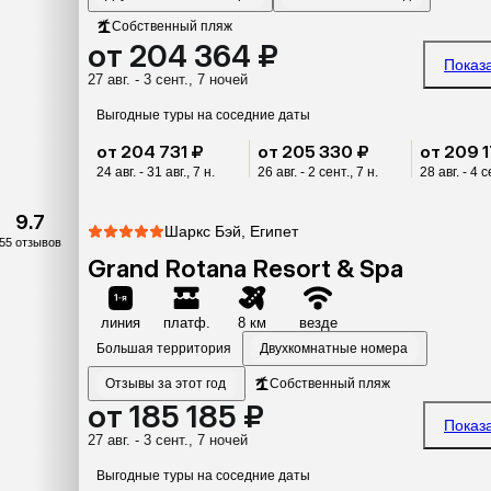
Собственный пляж
от 204 364 ₽
Показ
27 авг. - 3 сент., 7 ночей
Выгодные туры на соседние даты
от 204 731 ₽
от 205 330 ₽
от 209 1
24 авг. - 31 авг., 7 н.
26 авг. - 2 сент., 7 н.
28 авг. - 4 с
9.7
Шаркс Бэй, Египет
55 отзывов
Grand Rotana Resort & Spa
линия
платф.
8 км
везде
Большая территория
Двухкомнатные номера
Отзывы за этот год
Собственный пляж
от 185 185 ₽
Показ
27 авг. - 3 сент., 7 ночей
Выгодные туры на соседние даты