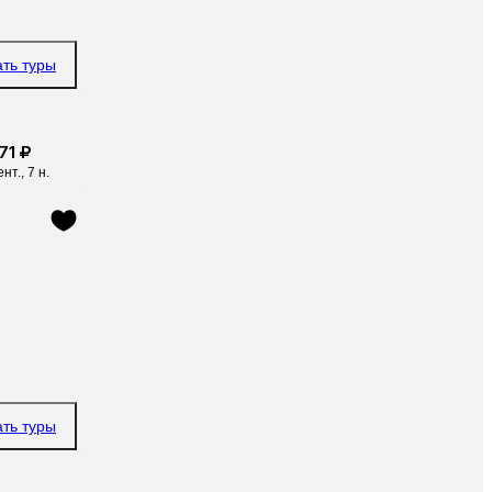
ать туры
71 ₽
ент., 7 н.
ать туры