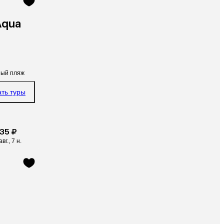
Aqua
ный пляж
ать туры
935 ₽
авг., 7 н.