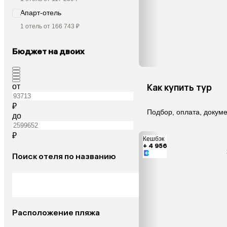
Апарт-отель
1 отель от 166 743 ₽
Бюджет на двоих
от
Как купить тур
₽
Подбор, оплата, докум
до
₽
Кешбэк
+ 4 956
Поиск отеля по названию
Расположение пляжа