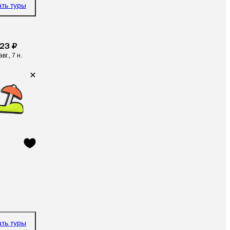
ать туры
823 ₽
авг., 7 н.
ать туры