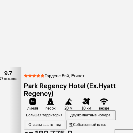
9.7
Гарденс Бэй, Египет
77 отзывов
Park Regency Hotel (Ex.Hyatt
Regency)
линия
песок
20 м
10 км
везде
Большая территория
Двухкомнатные номера
Отзывы за этот год
Собственный пляж