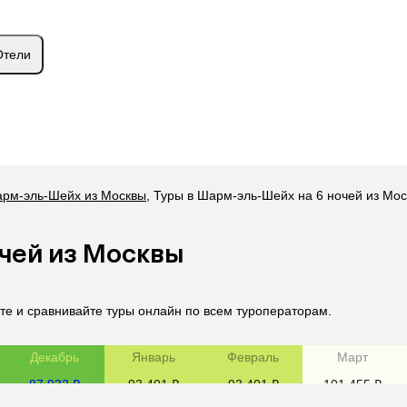
Отели
арм-эль-Шейх из Москвы
,
Туры в Шарм-эль-Шейх на 6 ночей из Мо
очей из Москвы
е и сравнивайте туры онлайн по всем туроператорам.
Декабрь
Январь
Февраль
Март
87 932 ₽
93 401 ₽
93 401 ₽
101 455 ₽