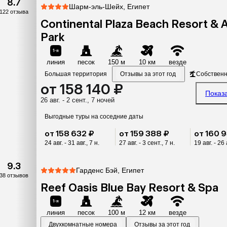
8.7
Шарм-эль-Шейх, Египет
122 отзыва
Continental Plaza Beach Resort & 
Park
линия
песок
150 м
10 км
везде
Большая территория
Отзывы за этот год
Собствен
от 158 140 ₽
Показ
26 авг. - 2 сент., 7 ночей
Выгодные туры на соседние даты
от 158 632 ₽
от 159 388 ₽
от 160 
24 авг. - 31 авг., 7 н.
27 авг. - 3 сент., 7 н.
19 авг. - 26 
9.3
Гарденс Бэй, Египет
38 отзывов
Reef Oasis Blue Bay Resort & Spa
линия
песок
100 м
12 км
везде
Двухкомнатные номера
Отзывы за этот год