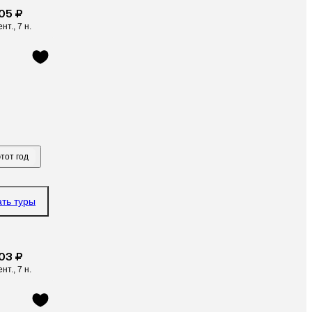
05 ₽
ент., 7 н.
тот год
ать туры
03 ₽
ент., 7 н.