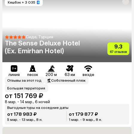
Кешбэк
+ 3 035
Сиде, Турция
The Sense Deluxe Hotel
9.3
(Ex. Emirhan Hotel)
67 отзывов
линия
песок
200 м
63 км
везде
Отзывы за этот год
Собственный пляж
Большая территория
от 151 769 ₽
8 мар. - 14 мар., 6 ночей
Выгодные туры на соседние даты
от 178 983 ₽
от 179 877 ₽
5 мар. - 13 мар., 8 н.
1 мар. - 9 мар., 8 н.