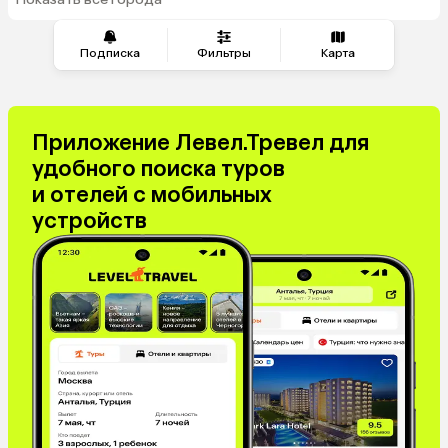
из Челябинска
Сербия
Марокко
Катар
Кипр
Подписка
Фильтры
Карта
Южная Корея
Малайзия
Оман
Иордания
Филиппины
Киргизия
Приложение Левел.Тревел для
Израиль
Гонконг
удобного поиска туров
Венесуэла
Саудовская Аравия
и отелей с мобильных
Бахрейн
Куба
устройств
Греция
Таджикистан
Италия
Испания
Венгрия
Болгария