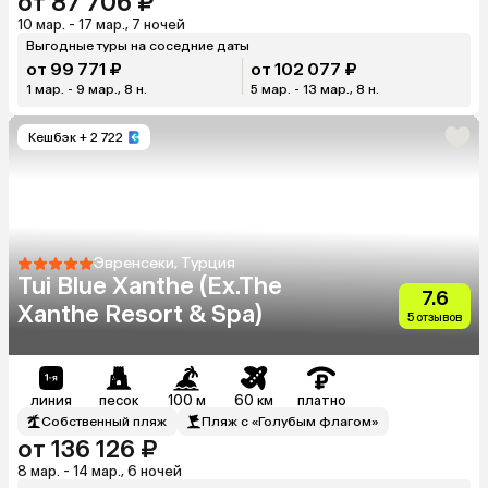
от 87 706 ₽
10 мар. - 17 мар., 7 ночей
Выгодные туры на соседние даты
от 99 771 ₽
от 102 077 ₽
1 мар. - 9 мар., 8 н.
5 мар. - 13 мар., 8 н.
Кешбэк
+ 2 722
Эвренсеки, Турция
Tui Blue Xanthe (Ex.The
7.6
Xanthe Resort & Spa)
5 отзывов
линия
песок
100 м
60 км
платно
Собственный пляж
Пляж с «Голубым флагом»
от 136 126 ₽
8 мар. - 14 мар., 6 ночей