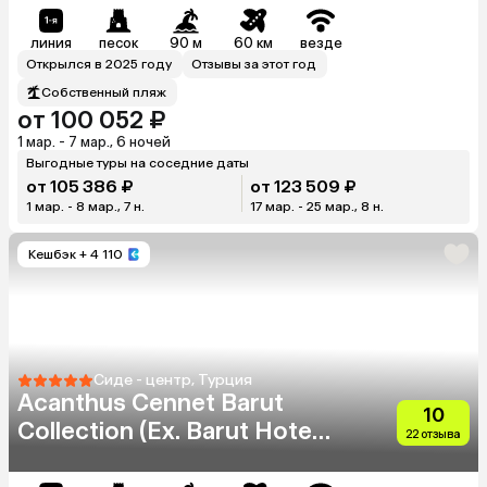
линия
песок
90 м
60 км
везде
Открылся в 2025 году
Отзывы за этот год
Собственный пляж
от 100 052 ₽
1 мар. - 7 мар., 6 ночей
Выгодные туры на соседние даты
от 105 386 ₽
от 123 509 ₽
1 мар. - 8 мар., 7 н.
17 мар. - 25 мар., 8 н.
Кешбэк
+ 4 110
Сиде - центр, Турция
Acanthus Cennet Barut
10
Collection (Ex. Barut Hotels
22 отзыва
Cennet & Acanthus)