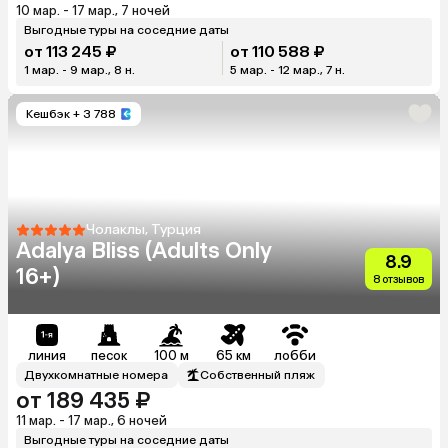
10 мар. - 17 мар., 7 ночей
Выгодные туры на соседние даты
от 113 245 ₽
от 110 588 ₽
1 мар. - 9 мар., 8 н.
5 мар. - 12 мар., 7 н.
Кешбэк
+ 3 788
Чолаклы, Турция
Adalya Bliss (Adults Only
8.9
16+)
8 отзывов
линия
песок
100 м
65 км
лобби
Двухкомнатные номера
Собственный пляж
от 189 435 ₽
11 мар. - 17 мар., 6 ночей
Выгодные туры на соседние даты