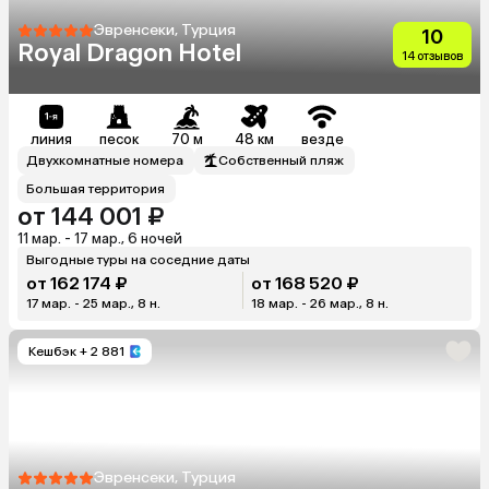
Эвренсеки, Турция
10
Royal Dragon Hotel
14 отзывов
линия
песок
70 м
48 км
везде
Двухкомнатные номера
Собственный пляж
Большая территория
от 144 001 ₽
11 мар. - 17 мар., 6 ночей
Выгодные туры на соседние даты
от 162 174 ₽
от 168 520 ₽
17 мар. - 25 мар., 8 н.
18 мар. - 26 мар., 8 н.
Кешбэк
+ 2 881
Эвренсеки, Турция