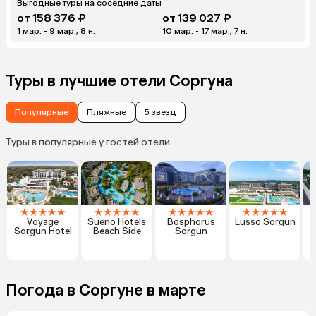
Выгодные туры на соседние даты
от 158 376 ₽
от 139 027 ₽
1 мар. - 9 мар., 8 н.
10 мар. - 17 мар., 7 н.
Туры в лучшие отели Соргуна
Популярные
Пляжные
5 звезд
Туры в популярные у гостей отели
★
★
★
★
★
★
★
★
★
★
★
★
★
★
★
★
★
★
★
★
Voyage
Sueno Hotels
Bosphorus
Lusso Sorgun
Sorgun Hotel
Beach Side
Sorgun
Погода в Соргуне в марте