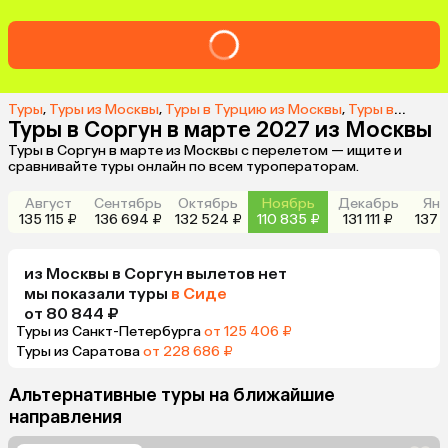
Туры
,
Туры из Москвы
,
Туры в Турцию из Москвы
,
Туры в Соргун из Москвы
Туры в Соргун в марте 2027 из Москвы
Туры в Соргун в марте из Москвы с перелетом — ищите и
сравнивайте туры онлайн по всем туроператорам.
Август
Сентябрь
Октябрь
Ноябрь
Декабрь
Янв
135 115 ₽
136 694 ₽
132 524 ₽
110 835 ₽
131 111 ₽
137 
из
Москвы
в Соргун
вылетов нет
мы показали туры
в Сиде
от 80 844 ₽
Туры из Санкт-Петербурга
от 125 406 ₽
Туры из Саратова
от 228 686 ₽
Альтернативные туры на ближайшие
направления