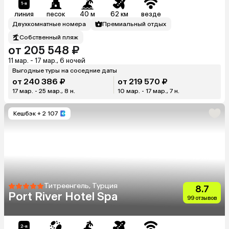
линия
песок
40 м
62 км
везде
Двухкомнатные номера
Премиальный отдых
Собственный пляж
от 205 548 ₽
11 мар. - 17 мар., 6 ночей
Выгодные туры на соседние даты
от 240 386 ₽
от 219 570 ₽
17 мар. - 25 мар., 8 н.
10 мар. - 17 мар., 7 н.
Кешбэк
+ 2 107
Титреенгель, Турция
8.7
Port River Hotel Spa
99 отзывов