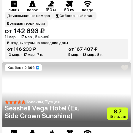
линия
песок
150 м
60 км
везде
Двухкомнатные номера
Собственный пляж
Большая территория
от 142 893 ₽
11 мар. - 17 мар., 6 ночей
Выгодные туры на соседние даты
от 146 233 ₽
от 167 487 ₽
10 мар. - 17 мар., 7 н.
5 мар. - 13 мар., 8 н.
Кешбэк
+ 2 396
Чолаклы, Турция
Seashell Vega Hotel (Ex.
8.7
Side Crown Sunshine)
19 отзывов