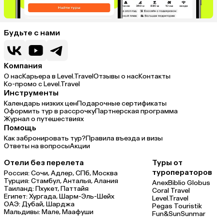
Будьте с нами
Компания
О нас
Карьера в Level.Travel
Отзывы о нас
Контакты
Ко-промо с Level.Travel
Инструменты
Календарь низких цен
Подарочные сертификаты
Оформить тур в рассрочку
Партнерская программа
Журнал о путешествиях
Помощь
Как забронировать тур?
Правила въезда и визы
Ответы на вопросы
Акции
Отели без перелета
Туры от
туроператоров
Россия:
Сочи,
Адлер,
СПб,
Москва
Турция:
Стамбул,
Анталья,
Алания
Anex
Biblio Globus
Таиланд:
Пхукет,
Паттайя
Coral Travel
Египет:
Хургада,
Шарм-Эль-Шейх
Level.Travel
ОАЭ:
Дубай,
Шарджа
Pegas Touristik
Мальдивы:
Мале,
Маафуши
Fun&Sun
Sunmar