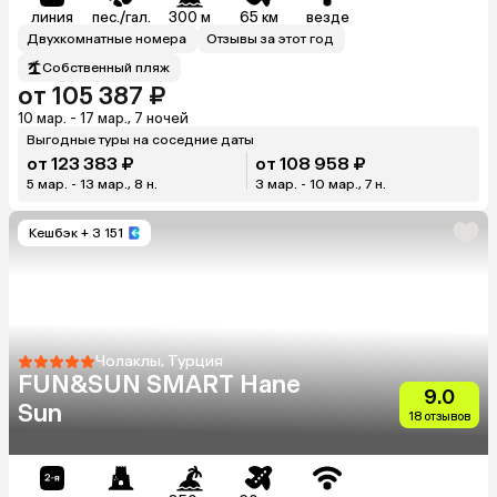
линия
пес./гал.
300 м
65 км
везде
Двухкомнатные номера
Отзывы за этот год
Собственный пляж
от 105 387 ₽
10 мар. - 17 мар., 7 ночей
Выгодные туры на соседние даты
от 123 383 ₽
от 108 958 ₽
5 мар. - 13 мар., 8 н.
3 мар. - 10 мар., 7 н.
Кешбэк
+ 3 151
Чолаклы, Турция
FUN&SUN SMART Hane
9.0
Sun
18 отзывов