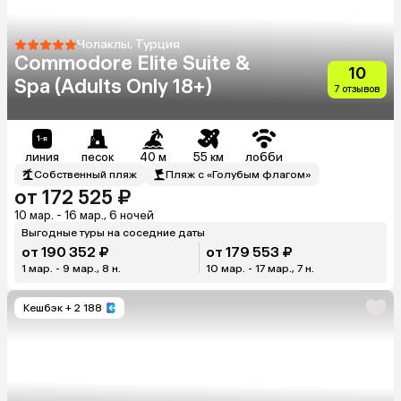
Чолаклы, Турция
Commodore Elite Suite &
10
Spa (Adults Only 18+)
7 отзывов
линия
песок
40 м
55 км
лобби
Собственный пляж
Пляж с «Голубым флагом»
от 172 525 ₽
10 мар. - 16 мар., 6 ночей
Выгодные туры на соседние даты
от 190 352 ₽
от 179 553 ₽
1 мар. - 9 мар., 8 н.
10 мар. - 17 мар., 7 н.
Кешбэк
+ 2 188