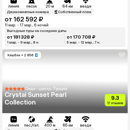
линия
песок
20 м
64 км
везде
Двухкомнатные номера
Собственный пляж
от 162 592 ₽
11 мар. - 17 мар., 6 ночей
Выгодные туры на соседние даты
от 181 328 ₽
от 170 708 ₽
1 мар. - 9 мар., 8 н.
5 мар. - 12 мар., 7 н.
Кешбэк
+ 2 856
Сиде - центр, Турция
Crystal Sunset Pearl
9.3
Collection
17 отзывов
линия
пес./гал.
400 м
65 км
везде