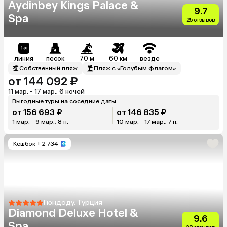
Aydinbey Kings Palace &
9.7
Spa
25 отзывов
линия
песок
70 м
60 км
везде
Собственный пляж
Пляж с «Голубым флагом»
от 144 092 ₽
11 мар. - 17 мар., 6 ночей
Выгодные туры на соседние даты
от 156 693 ₽
от 146 835 ₽
1 мар. - 9 мар., 8 н.
10 мар. - 17 мар., 7 н.
Кешбэк
+ 2 734
Гюндоду, Турция
Diamond Deluxe Hotel &
9.6
Spa