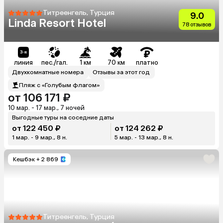
Титреенгель, Турция
9.0
Linda Resort Hotel
78 отзывов
линия
пес./гал.
1 км
70 км
платно
Двухкомнатные номера
Отзывы за этот год
Пляж с «Голубым флагом»
от 106 171 ₽
10 мар. - 17 мар., 7 ночей
Выгодные туры на соседние даты
от 122 450 ₽
от 124 262 ₽
1 мар. - 9 мар., 8 н.
5 мар. - 13 мар., 8 н.
Кешбэк
+ 2 869
Титреенгель, Турция