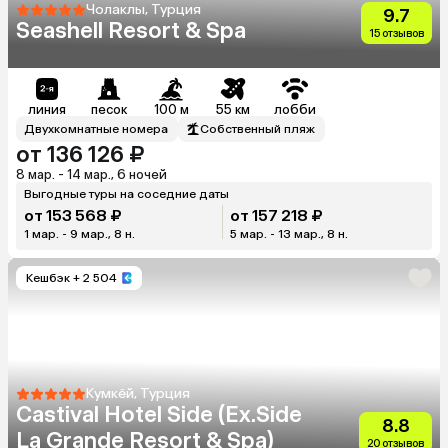
Чолаклы, Турция
9.7
Seashell Resort & Spa
15 отзывов
линия
песок
100 м
55 км
лобби
Двухкомнатные номера
Собственный пляж
от 136 126 ₽
8 мар. - 14 мар., 6 ночей
Выгодные туры на соседние даты
от 153 568 ₽
от 157 218 ₽
1 мар. - 9 мар., 8 н.
5 мар. - 13 мар., 8 н.
Кешбэк
+ 2 504
Кумкёй, Турция
Castival Hotel Side (Ex.Side
8.8
La Grande Resort & Spa)
20 отзывов