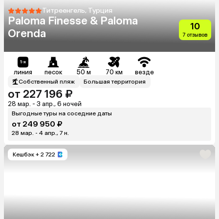
Титреенгель, Турция
Paloma Finesse & Paloma
10
Orenda
7 отзывов
линия
песок
50 м
70 км
везде
Собственный пляж
Большая территория
от 227 196 ₽
28 мар. - 3 апр., 6 ночей
Выгодные туры на соседние даты
от 249 950 ₽
28 мар. - 4 апр., 7 н.
Кешбэк
+ 2 722