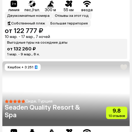
линия
пес./гал.
300 м
55 км
везде
Двухкомнатные номера
Отзывы за этот год
Собственный пляж
Большая территория
от 122 777 ₽
10 мар. - 17 мар., 7 ночей
Выгодные туры на соседние даты
от 132 260 ₽
1 мар. - 9 мар., 8 н.
Кешбэк
+ 3 251
Сиде, Турция
Seaden Quality Resort &
9.8
Spa
10 отзывов