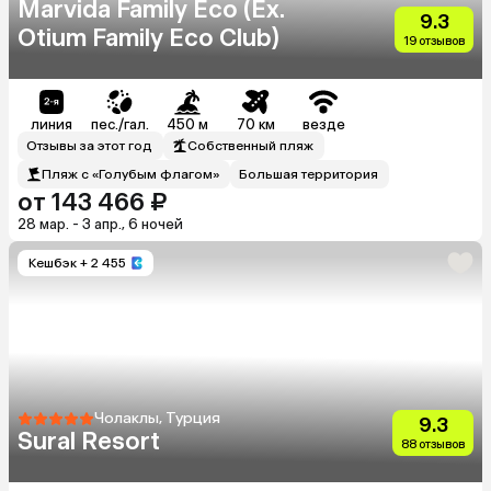
Marvida Family Eco (Ex.
9.3
Otium Family Eco Club)
19 отзывов
линия
пес./гал.
450 м
70 км
везде
Отзывы за этот год
Собственный пляж
Пляж с «Голубым флагом»
Большая территория
от 143 466 ₽
28 мар. - 3 апр., 6 ночей
Кешбэк
+ 2 455
Чолаклы, Турция
9.3
Sural Resort
88 отзывов