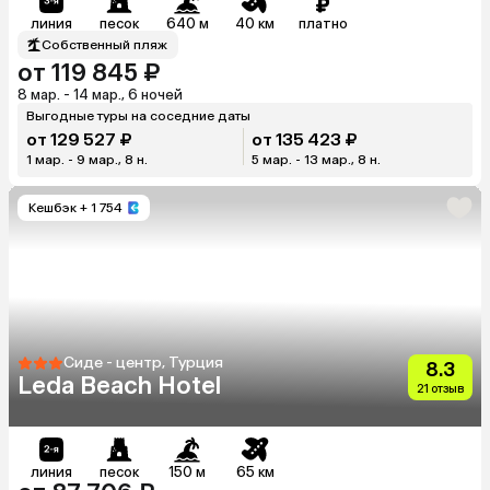
линия
песок
640 м
40 км
платно
Собственный пляж
от 119 845 ₽
8 мар. - 14 мар., 6 ночей
Выгодные туры на соседние даты
от 129 527 ₽
от 135 423 ₽
1 мар. - 9 мар., 8 н.
5 мар. - 13 мар., 8 н.
Кешбэк
+ 1 754
Сиде - центр, Турция
8.3
Leda Beach Hotel
21 отзыв
линия
песок
150 м
65 км