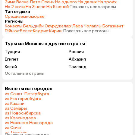
Зима
·
Весна
·
Лето
·
Осень
·
На одного
·
На двоих
·
На троих
·
На 2 ночи
·
На 3 ночи
·
На 5 ночей
·
Показать все запросы
Тип отдыха
Средиземноморье
Регионы
Конаклы
·
Бельдиби
·
Окурджалар
·
Лара
·
Чолаклы
·
Богазкент
·
Гёйнюк
·
Белек
·
Кадрие
·
Кириш
·
Показать все регионы
Туры из Москвы в другие страны
Турция
Россия
Египет
Абхазия
Китай
Таиланд
Остальные страны
ОАЭ
Вьетнам
Мальдивы
Тунис
Вылеты из городов
Грузия
Танзания
из Санкт-Петербурга
Индонезия
Беларусь
из Екатеринбурга
из Казани
Армения
Шри-Ланка
из Самары
Сейшелы
Казахстан
из Новосибирска
из Краснодара
Азербайджан
Узбекистан
из Нижнего Новгорода
Маврикий
Черногория
из Сочи
из Тюмени
Япония
Индия
Показать все города