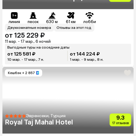
линия
песок
630 м
61 км
лобби
Двухкомнатные номера
Отзывы за этот год
от 125 229 ₽
11 мар. - 17 мар., 6 ночей
Выгодные туры на соседние даты
от 125 581 ₽
от 144 224 ₽
10 мар. - 17 мар., 7 н.
1 мар. - 9 мар., 8 н.
Кешбэк
+ 2 857
Эвренсеки, Турция
9.3
Royal Taj Mahal Hotel
17 отзывов