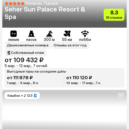
Чолаклы, Турция
Seher Sun Palace Resort &
8.3
Spa
55 отзывов
линия
песок
300 м
55 км
лобби
Двухкомнатные номера
Отзывы за этот год
Собственный пляж
от 109 432 ₽
5 мар. - 12 мар., 7 ночей
Выгодные туры на соседние даты
от 111 878 ₽
от 110 120 ₽
1 мар. - 9 мар., 8 н.
10 мар. - 17 мар., 7 н.
Кешбэк
+ 2 123