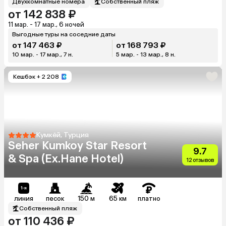
Двухкомнатные номера
Собственный пляж
от 142 838 ₽
11 мар. - 17 мар., 6 ночей
Выгодные туры на соседние даты
от 147 463 ₽
от 168 793 ₽
10 мар. - 17 мар., 7 н.
5 мар. - 13 мар., 8 н.
Кешбэк
+ 2 208
Кумкёй, Турция
Seher Kumkoy Star Resort
9.7
& Spa (Ex.Hane Hotel)
12 отзывов
линия
песок
150 м
65 км
платно
Собственный пляж
от 110 436 ₽