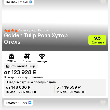
Кешбэк
+ 2 478
Роза Хутор, Россия
Golden Tulip Роза Хутор
9.5
Отель
152 отзыва
200 м
45 км
везде
Сеть отелей Tulip
от 123 928 ₽
16 мар. - 22 мар., 6 ночей
Выгодные туры на соседние даты
от 148 036 ₽
от 149 559 ₽
15 мар. - 23 мар., 8 н.
14 мар. - 22 мар., 8 н.
Кешбэк
+ 1 779