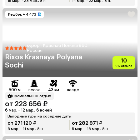
15 мар. - 23 мар., 8 н.
14 мар. - 22 мар., 8 н.
Кешбэк
+ 4 473
курорт Красная Поляна 960,
Россия
Rixos Krasnaya Polyana
10
Sochi
132 отзыва
500 м
песок
43 км
везде
Премиальный отдых
от 223 656 ₽
6 мар. - 12 мар., 6 ночей
Выгодные туры на соседние даты
от 271 120 ₽
от 282 871 ₽
3 мар. - 11 мар., 8 н.
5 мар. - 13 мар., 8 н.