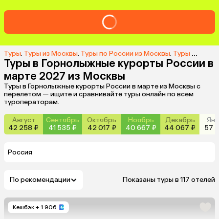
Туры
,
Туры из Москвы
,
Туры по России из Москвы
,
Туры на горнолыжные курорты России из Москвы
Туры в Горнолыжные курорты России в
марте 2027 из Москвы
Туры в Горнолыжные курорты России в марте из Москвы с
перелетом — ищите и сравнивайте туры онлайн по всем
туроператорам.
Август
Сентябрь
Октябрь
Ноябрь
Декабрь
Янв
42 258 ₽
41 535 ₽
42 017 ₽
40 667 ₽
44 067 ₽
57 7
Россия
По рекомендации
Показаны туры в 117 отелей
Кешбэк
+ 1 906