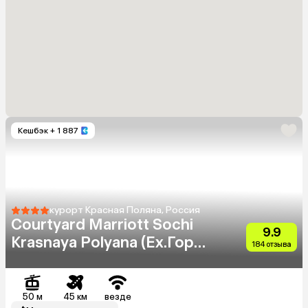
Кешбэк
+ 1 887
курорт Красная Поляна, Россия
Courtyard Marriott Sochi
9.9
Krasnaya Polyana (Ex.Горки
184 отзыва
Плаза Отель)
50 м
45 км
везде