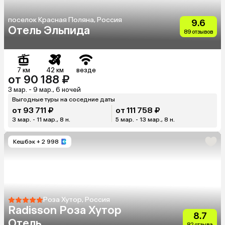
поселок Красная Поляна, Россия
9.6
Отель Эльпида
89 отзывов
7 км
42 км
везде
от 90 188 ₽
3 мар. - 9 мар., 6 ночей
Выгодные туры на соседние даты
от 93 711 ₽
от 111 758 ₽
3 мар. - 11 мар., 8 н.
5 мар. - 13 мар., 8 н.
Кешбэк
+ 2 998
Роза Хутор, Россия
Radisson Роза Хутор
8.7
Отель
82 отзыва