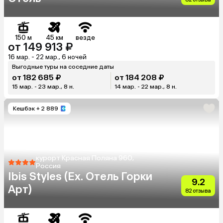
150 м
45 км
везде
от 149 913 ₽
16 мар. - 22 мар., 6 ночей
Выгодные туры на соседние даты
от 182 685 ₽
от 184 208 ₽
15 мар. - 23 мар., 8 н.
14 мар. - 22 мар., 8 н.
Кешбэк
+ 2 889
курорт Красная Поляна 960,
Россия
Ibis Styles (Ex. Отель Горки
9.2
Арт)
82 отзыва