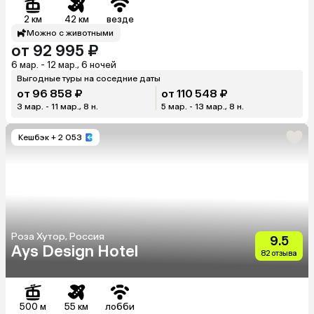
2 км
42 км
везде
Можно с животными
от 92 995 ₽
6 мар. - 12 мар., 6 ночей
Выгодные туры на соседние даты
от 96 858 ₽
от 110 548 ₽
3 мар. - 11 мар., 8 н.
5 мар. - 13 мар., 8 н.
Кешбэк
+ 2 053
Роза Хутор, Россия
9.5
Ays Design Hotel
82 отзыва
500 м
55 км
лобби