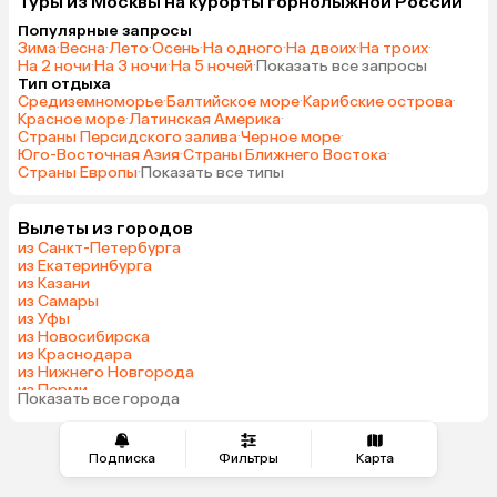
Туры из Москвы на курорты горнолыжной России
Популярные запросы
Зима
·
Весна
·
Лето
·
Осень
·
На одного
·
На двоих
·
На троих
·
На 2 ночи
·
На 3 ночи
·
На 5 ночей
·
Показать все запросы
Тип отдыха
Средиземноморье
·
Балтийское море
·
Карибские острова
·
Красное море
·
Латинская Америка
·
Страны Персидского залива
·
Черное море
·
Юго-Восточная Азия
·
Страны Ближнего Востока
·
Страны Европы
·
Показать все типы
Вылеты из городов
из Санкт-Петербурга
из Екатеринбурга
из Казани
из Самары
из Уфы
из Новосибирска
из Краснодара
из Нижнего Новгорода
из Перми
Показать все города
из Сочи
Подписка
Фильтры
Карта