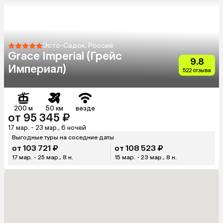
Эсто-Садок, Россия
Grace Imperial (Грейс
9.8
Империал)
522 отзыва
200 м
50 км
везде
от 95 345 ₽
17 мар. - 23 мар., 6 ночей
Выгодные туры на соседние даты
от 103 721 ₽
от 108 523 ₽
17 мар. - 25 мар., 8 н.
15 мар. - 23 мар., 8 н.