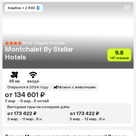
Кешбэк
+ 2 692
Эсто-Садок, Россия
Montchalet By Stellar
9.8
Hotels
147 отзывов
46 км
везде
Открылся в 2024 году
Можно с животными
от 134 601 ₽
3 мар. - 9 мар., 6 ночей
Выгодные туры на соседние даты
от 173 422 ₽
от 173 422 ₽
3 мар. - 11 мар., 8 н.
5 мар. - 13 мар., 8 н.