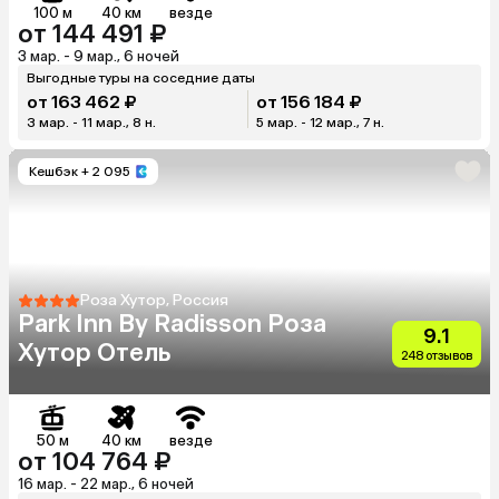
100 м
40 км
везде
от 144 491 ₽
3 мар. - 9 мар., 6 ночей
Выгодные туры на соседние даты
от 163 462 ₽
от 156 184 ₽
3 мар. - 11 мар., 8 н.
5 мар. - 12 мар., 7 н.
Кешбэк
+ 2 095
Роза Хутор, Россия
Park Inn By Radisson Роза
9.1
Хутор Отель
248 отзывов
50 м
40 км
везде
от 104 764 ₽
16 мар. - 22 мар., 6 ночей