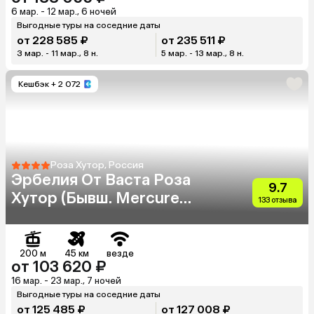
6 мар. - 12 мар., 6 ночей
Выгодные туры на соседние даты
от 228 585 ₽
от 235 511 ₽
3 мар. - 11 мар., 8 н.
5 мар. - 13 мар., 8 н.
Кешбэк
+ 2 072
Роза Хутор, Россия
Эрбелия От Васта Роза
9.7
Хутор (Бывш. Mercure
133 отзыва
Rosa Khutor)
200 м
45 км
везде
от 103 620 ₽
16 мар. - 23 мар., 7 ночей
Выгодные туры на соседние даты
от 125 485 ₽
от 127 008 ₽