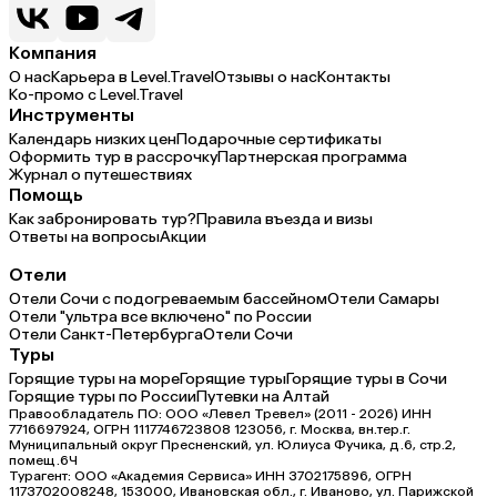
Компания
О нас
Карьера в Level.Travel
Отзывы о нас
Контакты
Ко-промо с Level.Travel
Инструменты
Календарь низких цен
Подарочные сертификаты
Оформить тур в рассрочку
Партнерская программа
Журнал о путешествиях
Помощь
Как забронировать тур?
Правила въезда и визы
Ответы на вопросы
Акции
Отели
Отели Сочи с подогреваемым бассейном
Отели Самары
Отели "ультра все включено" по России
Отели Санкт-Петербурга
Отели Сочи
Туры
Горящие туры на море
Горящие туры
Горящие туры в Сочи
Горящие туры по России
Путевки на Алтай
Правообладатель ПО: ООО «Левел Тревел» (2011 - 2026) ИНН
7716697924, ОГРН 1117746723808 123056, г. Москва, вн.тер.г.
Муниципальный округ Пресненский, ул. Юлиуса Фучика, д.6, стр.2,
помещ.6Ч
Турагент: ООО «Академия Сервиса» ИНН 3702175896, ОГРН
1173702008248, 153000, Ивановская обл., г. Иваново, ул. Парижской