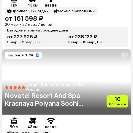
1 км
43 км
везде
Премиальный отдых
Можно с животными
от 161 598 ₽
20 мар. - 27 мар., 7 ночей
Выгодные туры на соседние даты
от 227 926 ₽
от 238 133 ₽
3 мар. - 11 мар., 8 н.
5 мар. - 13 мар., 8 н.
Кешбэк
+ 3 766
курорт Красная Поляна 960,
Россия
Novotel Resort And Spa
10
Krasnaya Polyana Sochi
67 отзывов
(Бывш. Горки Отель)
50 м
43 км
везде
Можно с животными