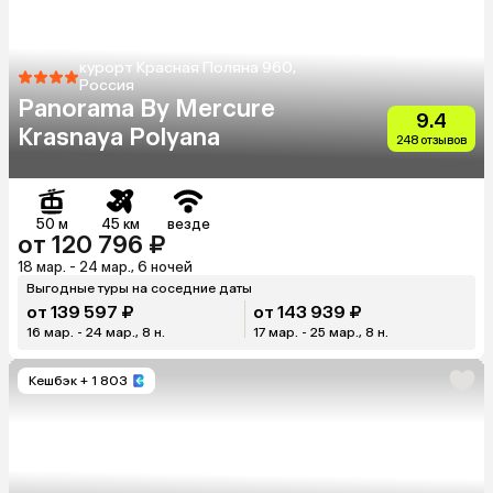
курорт Красная Поляна 960,
Россия
Panorama By Mercure
9.4
Krasnaya Polyana
248 отзывов
50 м
45 км
везде
от 120 796 ₽
18 мар. - 24 мар., 6 ночей
Выгодные туры на соседние даты
от 139 597 ₽
от 143 939 ₽
16 мар. - 24 мар., 8 н.
17 мар. - 25 мар., 8 н.
Кешбэк
+ 1 803