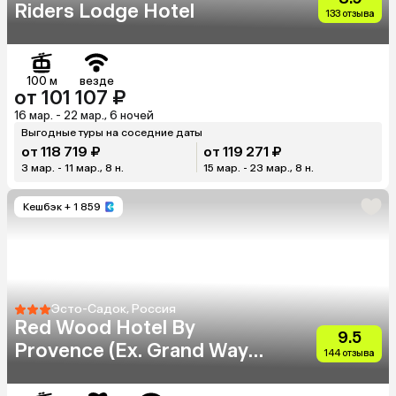
Riders Lodge Hotel
133 отзыва
100 м
везде
от 101 107 ₽
16 мар. - 22 мар., 6 ночей
Выгодные туры на соседние даты
от 118 719 ₽
от 119 271 ₽
3 мар. - 11 мар., 8 н.
15 мар. - 23 мар., 8 н.
Кешбэк
+ 1 859
Эсто-Садок, Россия
Red Wood Hotel By
9.5
Provence (Ex. Grand Way
144 отзыва
Haveli)