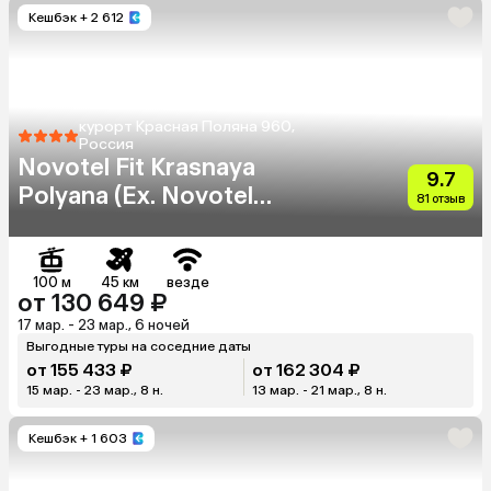
Кешбэк
+ 2 612
курорт Красная Поляна 960,
Россия
Novotel Fit Krasnaya
9.7
Polyana (Ex. Novotel
81 отзыв
Congress)
100 м
45 км
везде
от 130 649 ₽
17 мар. - 23 мар., 6 ночей
Выгодные туры на соседние даты
от 155 433 ₽
от 162 304 ₽
15 мар. - 23 мар., 8 н.
13 мар. - 21 мар., 8 н.
Кешбэк
+ 1 603