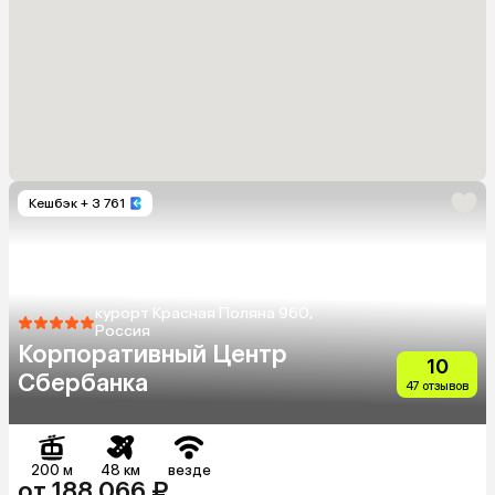
Кешбэк
+ 3 761
курорт Красная Поляна 960,
Россия
Корпоративный Центр
10
Сбербанка
47 отзывов
200 м
48 км
везде
от 188 066 ₽