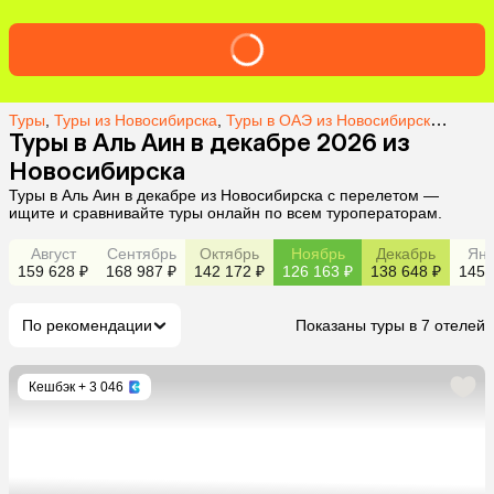
Туры
,
Туры из Новосибирска
,
Туры в ОАЭ из Новосибирска
,
Туры 
Туры в Аль Аин в декабре 2026 из
Новосибирска
Туры в Аль Аин в декабре из Новосибирска с перелетом —
ищите и сравнивайте туры онлайн по всем туроператорам.
Август
Сентябрь
Октябрь
Ноябрь
Декабрь
Янв
159 628 ₽
168 987 ₽
142 172 ₽
126 163 ₽
138 648 ₽
145 
По рекомендации
Показаны туры в 7 отелей
Кешбэк
+ 3 046