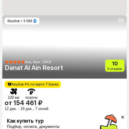
Кешбэк
+ 3 089
Аль Аин, ОАЭ
10
Danat Al Ain Resort
5 отзывов
Кешбэк 4% по карте Т-Банка
120 км
платно
от 154 461 ₽
12 дек. - 19 дек., 7 ночей
Как купить тур
Подбор, оплата, документы