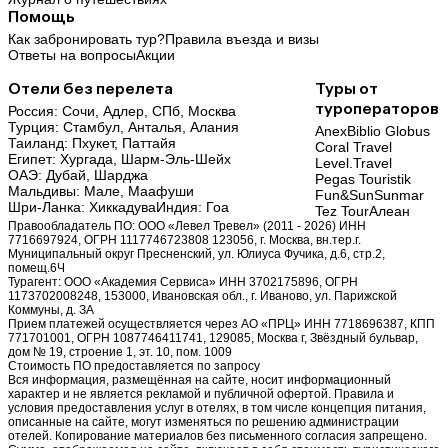
Помощь
Как забронировать тур?
Правила въезда и визы
Ответы на вопросы
Акции
Отели без перелета
Туры от
туроператоров
Россия:
Сочи,
Адлер,
СПб,
Москва
Турция:
Стамбул,
Анталья,
Алания
Anex
Biblio Globus
Таиланд:
Пхукет,
Паттайя
Coral Travel
Египет:
Хургада,
Шарм-Эль-Шейх
Level.Travel
ОАЭ:
Дубай,
Шарджа
Pegas Touristik
Мальдивы:
Мале,
Маафуши
Fun&Sun
Sunmar
Шри-Ланка:
Хиккадува
Индия:
Гоа
Tez Tour
Алеан
Правообладатель ПО: ООО «Левел Тревел» (2011 - 2026) ИНН
7716697924, ОГРН 1117746723808 123056, г. Москва, вн.тер.г.
Муниципальный округ Пресненский, ул. Юлиуса Фучика, д.6, стр.2,
помещ.6Ч
Турагент: ООО «Академия Сервиса» ИНН 3702175896, ОГРН
1173702008248, 153000, Ивановская обл., г. Иваново, ул. Парижской
Коммуны, д. ЗА
Прием платежей осуществляется через АО «ПРЦ» ИНН 7718696387, КПП
771701001, ОГРН 1087746411741, 129085, Москва г, Звёздный бульвар,
дом № 19, строение 1, эт. 10, пом. 1009
Стоимость ПО предоставляется по запросу
Вся информация, размещённая на сайте, носит информационный
характер и не является рекламой и публичной офертой. Правила и
условия предоставления услуг в отелях, в том числе концепция питания,
описанные на сайте, могут изменяться по решению администрации
отелей. Копирование материалов без письменного согласия запрещено.