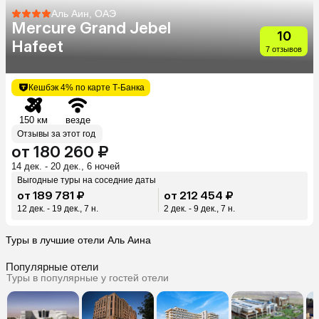
Аль Аин, ОАЭ
Mercure Grand Jebel
10
Hafeet
7 отзывов
Кешбэк 4% по карте Т-Банка
150 км
везде
Отзывы за этот год
от 180 260 ₽
14 дек. - 20 дек., 6 ночей
Выгодные туры на соседние даты
от 189 781 ₽
от 212 454 ₽
12 дек. - 19 дек., 7 н.
2 дек. - 9 дек., 7 н.
Туры в лучшие отели Аль Аина
Популярные отели
Туры в популярные у гостей отели