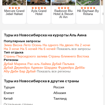
★
★
★
★
★
★
★
★
★
★
★
★
★
★
★
★
★
★
Mercure Grand
Ayla Grand
Radisson Blu
Hili Rayhaan By
Jebel Hafeet
Hotel
Hotel & Resort
Rotana
H
Al Ain
Туры из Новосибирска на курорты Аль Аина
Популярные запросы
Зима
·
Весна
·
Лето
·
Осень
·
На одного
·
На двоих
·
На 2 ночи
·
На 3 ночи
·
На 5 ночей
·
На 6 ночей
·
Показать все запросы
Тип отдыха
Страны Персидского залива
·
Страны Ближнего Востока
Регионы
Дубай Марина
·
Рас-аль-Хайма
·
Дубай Пальма
·
Дубай Джумейра
·
Аджман
·
Шарджа
·
Фуджейра
·
Дибба
·
Абу-Даби
·
Бар Дубай
·
Показать все регионы
Туры из Новосибирска в другие страны
Турция
Россия
Египет
Абхазия
Китай
Таиланд
Вьетнам
ОАЭ
Остальные страны