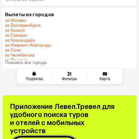
Мальдивы
Грузия
Армения
Беларусь
Вылеты из городов
из Москвы
Казахстан
Шри-Ланка
из Екатеринбурга
Узбекистан
Азербайджан
из Казани
из Самары
Сербия
Катар
из Краснодара
Киргизия
Гонконг
из Нижнего Новгорода
из Сочи
Саудовская Аравия
Таджикистан
из Челябинска
Венгрия
из Тюмени
Показать все города
из Минеральных Вод
Подписка
Фильтры
Карта
Приложение Левел.Тревел для
удобного поиска туров
и отелей с мобильных
устройств