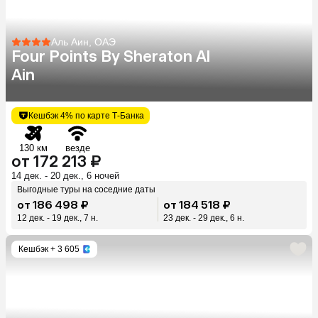
Аль Аин, ОАЭ
Four Points By Sheraton Al
Ain
Кешбэк 4% по карте Т-Банка
130 км
везде
от 172 213 ₽
14 дек. - 20 дек., 6 ночей
Выгодные туры на соседние даты
от 186 498 ₽
от 184 518 ₽
12 дек. - 19 дек., 7 н.
23 дек. - 29 дек., 6 н.
Кешбэк
+ 3 605