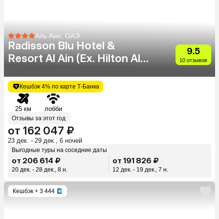
Аль Аин, ОАЭ
Radisson Blu Hotel &
9.5
Resort Al Ain (Ex. Hilton Al
10 отзывов
Ain)
Кешбэк 4% по карте Т-Банка
25 км
лобби
Отзывы за этот год
от 162 047 ₽
23 дек. - 29 дек., 6 ночей
Выгодные туры на соседние даты
от 206 614 ₽
от 191 826 ₽
20 дек. - 28 дек., 8 н.
12 дек. - 19 дек., 7 н.
Кешбэк
+ 3 444