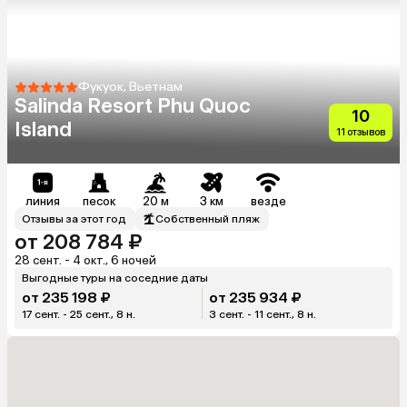
Фукуок, Вьетнам
Salinda Resort Phu Quoc
10
Island
11 отзывов
линия
песок
20 м
3 км
везде
Отзывы за этот год
Собственный пляж
от 208 784 ₽
28 сент. - 4 окт., 6 ночей
Выгодные туры на соседние даты
от 235 198 ₽
от 235 934 ₽
17 сент. - 25 сент., 8 н.
3 сент. - 11 сент., 8 н.