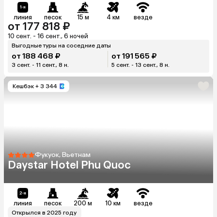
линия
песок
15 м
4 км
везде
от 177 818 ₽
10 сент. - 16 сент., 6 ночей
Выгодные туры на соседние даты
от 188 468 ₽
от 191 565 ₽
3 сент. - 11 сент., 8 н.
5 сент. - 13 сент., 8 н.
Кешбэк
+ 3 344
Фукуок, Вьетнам
Daystar Hotel Phu Quoc
линия
песок
200 м
10 км
везде
Открылся в 2025 году