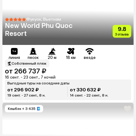
Фукуок, Вьетнам
New World Phu Quoc
9.8
Resort
3 отзыва
линия
песок
20 м
18 км
везде
Собственный пляж
от 266 737 ₽
16 сент. - 23 сент., 7 ночей
Выгодные туры на соседние даты
от 296 902 ₽
от 330 632 ₽
19 сент. - 27 сент., 8 н.
14 сент. - 22 сент., 8 н.
Кешбэк
+ 3 435