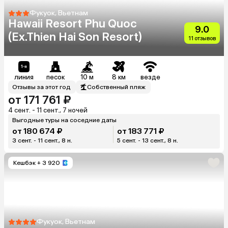
Фукуок, Вьетнам
Hawaii Resort Phu Quoc
9.0
(Ex.Thien Hai Son Resort)
11 отзывов
линия
песок
10 м
8 км
везде
Отзывы за этот год
Собственный пляж
от 171 761 ₽
4 сент. - 11 сент., 7 ночей
Выгодные туры на соседние даты
от 180 674 ₽
от 183 771 ₽
3 сент. - 11 сент., 8 н.
5 сент. - 13 сент., 8 н.
Кешбэк
+ 3 920
Фукуок, Вьетнам