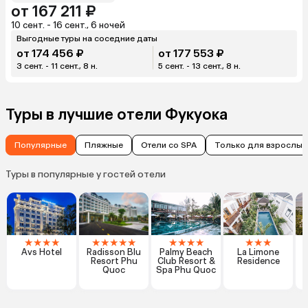
от 167 211 ₽
10 сент. - 16 сент., 6 ночей
Выгодные туры на соседние даты
от 174 456 ₽
от 177 553 ₽
3 сент. - 11 сент., 8 н.
5 сент. - 13 сент., 8 н.
Туры в лучшие отели Фукуока
Популярные
Пляжные
Отели со SPA
Только для взрослых
Туры в популярные у гостей отели
★
★
★
★
★
★
★
★
★
★
★
★
★
★
★
★
Avs Hotel
Radisson Blu
Palmy Beach
La Limone
Resort Phu
Club Resort &
Residence
Quoc
Spa Phu Quoc