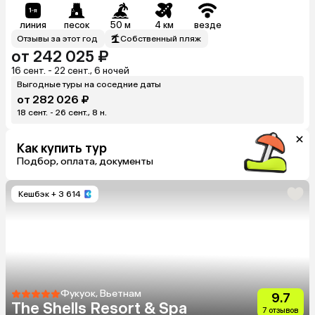
линия
песок
50 м
4 км
везде
Отзывы за этот год
Собственный пляж
от 242 025 ₽
16 сент. - 22 сент., 6 ночей
Выгодные туры на соседние даты
от 282 026 ₽
18 сент. - 26 сент., 8 н.
Как купить тур
Подбор, оплата, документы
Кешбэк
+ 3 614
Фукуок, Вьетнам
9.7
The Shells Resort & Spa
7 отзывов