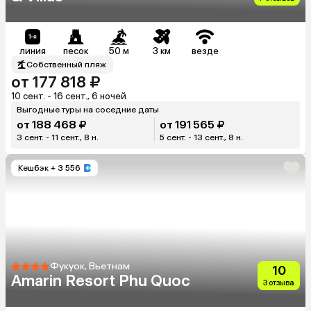
линия
песок
50 м
3 км
везде
Собственный пляж
от 177 818 ₽
10 сент. - 16 сент., 6 ночей
Выгодные туры на соседние даты
от 188 468 ₽
от 191 565 ₽
3 сент. - 11 сент., 8 н.
5 сент. - 13 сент., 8 н.
Кешбэк
+ 3 556
Фукуок, Вьетнам
10
Amarin Resort Phu Quoc
3 отзыва