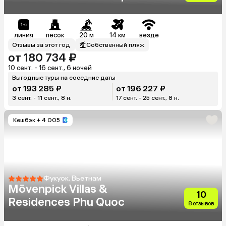
линия
песок
20 м
14 км
везде
Отзывы за этот год
Собственный пляж
от 180 734 ₽
10 сент. - 16 сент., 6 ночей
Выгодные туры на соседние даты
от 193 285 ₽
от 196 227 ₽
3 сент. - 11 сент., 8 н.
17 сент. - 25 сент., 8 н.
Кешбэк
+ 4 005
Фукуок, Вьетнам
Mövenpick Villas &
10
Residences Phu Quoc
8 отзывов