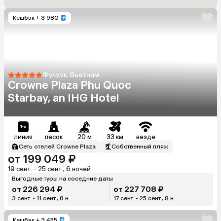
Кешбэк
+ 3 980
Фукуок, Вьетнам
Crowne Plaza Phu Quoc
Starbay, an IHG Hotel
линия
песок
20 м
33 км
везде
Сеть отелей Crowne Plaza
Собственный пляж
от 199 049 ₽
19 сент. - 25 сент., 6 ночей
Выгодные туры на соседние даты
от 226 294 ₽
от 227 708 ₽
3 сент. - 11 сент., 8 н.
17 сент. - 25 сент., 8 н.
Кешбэк
+ 3 455