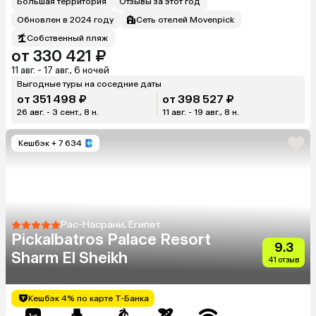
Большая территория
Отзывы за этот год
Обновлен в 2024 году
Сеть отелей Movenpick
Собственный пляж
от 330 421 ₽
11 авг. - 17 авг., 6 ночей
Выгодные туры на соседние даты
от 351 498 ₽
от 398 527 ₽
26 авг. - 3 сент., 8 н.
11 авг. - 19 авг., 8 н.
Кешбэк
+ 7 634
Рас-Насрани, Египет
Pickalbatros Palace Resort
9.3
Sharm El Sheikh
41 отзыв
Кешбэк 4% по карте Т-Банка