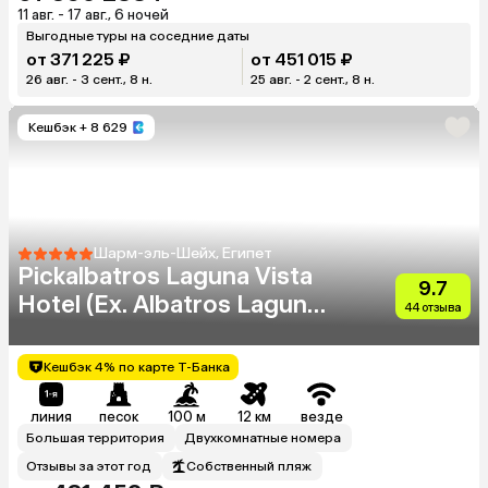
11 авг. - 17 авг., 6 ночей
Выгодные туры на соседние даты
от 371 225 ₽
от 451 015 ₽
26 авг. - 3 сент., 8 н.
25 авг. - 2 сент., 8 н.
Кешбэк
+ 8 629
Шарм-эль-Шейх, Египет
Pickalbatros Laguna Vista
9.7
Hotel (Ex. Albatros Laguna
44 отзыва
Vista Beach Resort)
Кешбэк 4% по карте Т-Банка
линия
песок
100 м
12 км
везде
Большая территория
Двухкомнатные номера
Отзывы за этот год
Собственный пляж