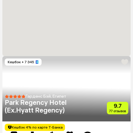
Кешбэк
+ 7 345
Гарденс Бэй, Египет
Park Regency Hotel
9.7
(Ex.Hyatt Regency)
77 отзывов
Кешбэк 4% по карте Т-Банка