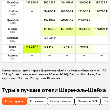
Октябрь
197 838 ₽
190 521 ₽
194 918 ₽
189 606 ₽
195 559 ₽
2026
Ноябрь
—
214 860 ₽
208 546 ₽
192 060 ₽
196 788 ₽
2026
Декабрь
—
192 116 ₽
206 887 ₽
205 834 ₽
—
2026
Январь
—
151 683 ₽
149 059 ₽
151 431 ₽
165 894 ₽
2027
Февраль
—
222 038 ₽
—
—
—
2027
Март
146 267 ₽
168 145 ₽
175 431 ₽
176 943 ₽
—
2027
Апрель
—
—
—
—
—
2027
Самая низкая цена тура в Шарм-эль-Шейх из Новосибирска — от 146
267 рублей (цена актуальна на 26 мая 2026), Falcon Hills Hotel, 2-е
взрослых, 3 ночи, 15 марта — 18 марта.
Туры в лучшие отели Шарм-эль-Шейха
Популярные
Пляжные
Все включено
Отели со SPA
Тол