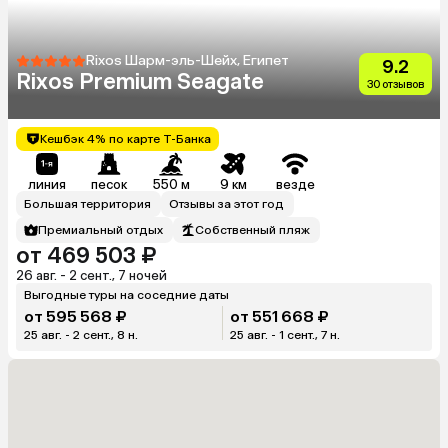
Rixos Шарм-эль-Шейх, Египет
9.2
Rixos Premium Seagate
30 отзывов
Кешбэк 4% по карте Т-Банка
линия
песок
550 м
9 км
везде
Большая территория
Отзывы за этот год
Премиальный отдых
Собственный пляж
от 469 503 ₽
26 авг. - 2 сент., 7 ночей
Выгодные туры на соседние даты
от 595 568 ₽
от 551 668 ₽
25 авг. - 2 сент., 8 н.
25 авг. - 1 сент., 7 н.