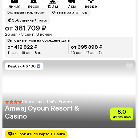
линия
песок
150 м
7 км
везде
Большая территория
Отзывы за этот год
Собственный пляж
от 381 709 ₽
26 авг. - 3 сент., 8 ночей
Выгодные туры на соседние даты
от 412 822 ₽
от 395 398 ₽
11 авг. - 19 авг., 8 н.
10 авг. - 17 авг., 7 н.
Кешбэк
+ 6 130
Шарм-эль-Шейх, Египет
Amwaj Oyoun Resort &
8.0
Casino
49 отзывов
Кешбэк 4% по карте Т-Банка