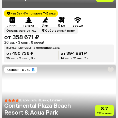
Suites)
Кешбэк 4% по карте Т-Банка
линия
галька
3 км
8 км
везде
Отзывы за этот год
Собственный пляж
от 358 671 ₽
26 авг. - 3 сент., 8 ночей
Выгодные туры на соседние даты
от 450 736 ₽
от 394 881 ₽
25 авг. - 2 сент., 8 н.
14 авг. - 21 авг., 7 н.
Кешбэк
+ 6 262
Шарм-эль-Шейх, Египет
Continental Plaza Beach
8.7
Resort & Aqua Park
122 отзыва