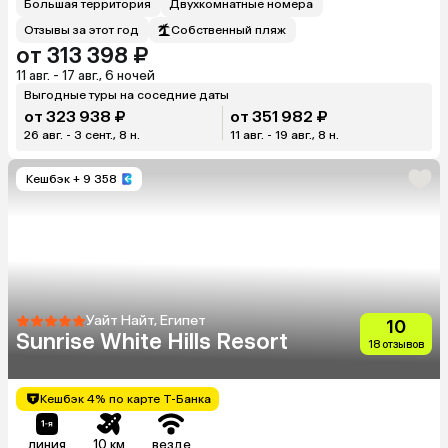
Большая территория
Двухкомнатные номера
Отзывы за этот год
Собственный пляж
от 313 398 ₽
11 авг. - 17 авг., 6 ночей
Выгодные туры на соседние даты
от 323 938 ₽
от 351 982 ₽
26 авг. - 3 сент., 8 н.
11 авг. - 19 авг., 8 н.
Кешбэк
+ 9 358
Уайт Найт, Египет
10
Sunrise White Hills Resort
18 отзывов
Кешбэк 4% по карте Т-Банка
линия
10 км
везде