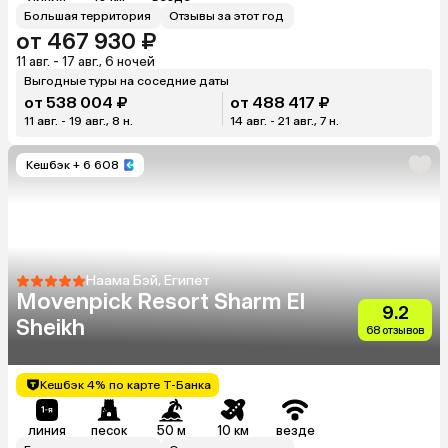
Большая территория
Отзывы за этот год
от 467 930 ₽
11 авг. - 17 авг., 6 ночей
Выгодные туры на соседние даты
от 538 004 ₽
от 488 417 ₽
11 авг. - 19 авг., 8 н.
14 авг. - 21 авг., 7 н.
Кешбэк
+ 6 608
Наама Бэй, Египет
Movenpick Resort Sharm El
9.2
Sheikh
68 отзывов
Кешбэк 4% по карте Т-Банка
линия
песок
50 м
10 км
везде