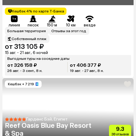
Кешбэк 4% по карте Т-Банка
линия
песок
150 м
10 км
везде
Большая территория
Отзывы за этот год
Собственный пляж
от 313 105 ₽
15 авг. - 21 авг., 6 ночей
Выгодные туры на соседние даты
от 326 158 ₽
от 406 377 ₽
26 авг. - 3 сент., 8 н.
19 авг. - 27 авг., 8 н.
Кешбэк
+ 7 219
Гарденс Бэй, Египет
Reef Oasis Blue Bay Resort
9.3
& Spa
38 отзывов