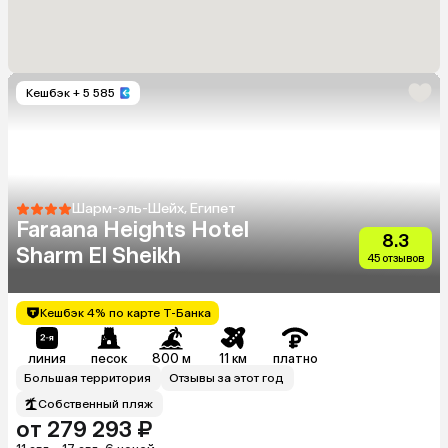
Кешбэк
+ 5 585
Шарм-эль-Шейх, Египет
Faraana Heights Hotel
8.3
Sharm El Sheikh
45 отзывов
Кешбэк 4% по карте Т-Банка
линия
песок
800 м
11 км
платно
Большая территория
Отзывы за этот год
Собственный пляж
от 279 293 ₽