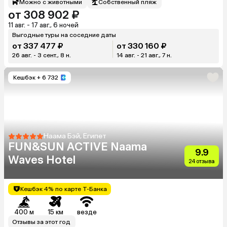
Можно с животными
Собственный пляж
от 308 902 ₽
11 авг. - 17 авг., 6 ночей
Выгодные туры на соседние даты
от 337 477 ₽
от 330 160 ₽
26 авг. - 3 сент., 8 н.
14 авг. - 21 авг., 7 н.
Кешбэк
+ 6 732
Наама Бэй, Египет
FUN&SUN ACTIVE Naama
9.9
Waves Hotel
24 отзыва
Кешбэк 4% по карте Т-Банка
400 м
15 км
везде
Отзывы за этот год