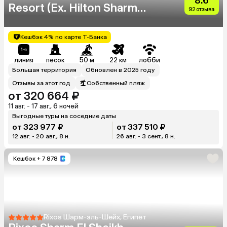
8.6
Resort (Ex. Hilton Sharm
92 отзыва
Waterfalls Resort)
Кешбэк 4% по карте Т-Банка
линия
песок
50 м
22 км
лобби
Большая территория
Обновлен в 2025 году
Отзывы за этот год
Собственный пляж
от 320 664 ₽
11 авг. - 17 авг., 6 ночей
Выгодные туры на соседние даты
от 323 977 ₽
от 337 510 ₽
12 авг. - 20 авг., 8 н.
26 авг. - 3 сент., 8 н.
Кешбэк
+ 7 878
Rixos Шарм-эль-Шейх, Египет