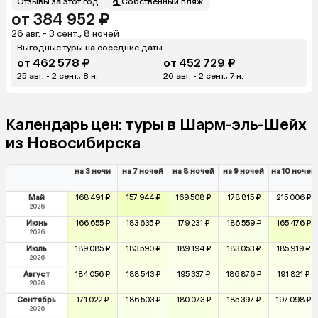
Отзывы за этот год
Собственный пляж
от 384 952 ₽
26 авг. - 3 сент., 8 ночей
Выгодные туры на соседние даты
от 462 578 ₽
от 452 729 ₽
25 авг. - 2 сент., 8 н.
26 авг. - 2 сент., 7 н.
Календарь цен: туры в Шарм-эль-Шейх
из Новосибирска
на 3 ночи
на 7 ночей
на 8 ночей
на 9 ночей
на 10 ночей
Май
168 491 ₽
157 944 ₽
169 508 ₽
178 815 ₽
215 006 ₽
2026
Июнь
166 655 ₽
183 635 ₽
179 231 ₽
186 559 ₽
165 476 ₽
2026
Июль
189 085 ₽
183 590 ₽
189 194 ₽
183 053 ₽
185 919 ₽
2026
Август
184 056 ₽
188 543 ₽
195 337 ₽
186 876 ₽
191 821 ₽
2026
Сентябрь
171 022 ₽
186 503 ₽
180 073 ₽
185 397 ₽
197 098 ₽
2026