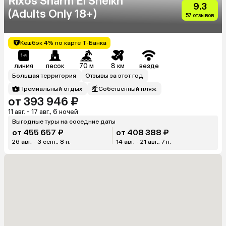
Rixos Sharm El Sheikh
9.3
(Adults Only 18+)
57 отзывов
Кешбэк 4% по карте Т-Банка
линия
песок
70 м
8 км
везде
Большая территория
Отзывы за этот год
Премиальный отдых
Собственный пляж
от 393 946 ₽
11 авг. - 17 авг., 6 ночей
Выгодные туры на соседние даты
от 455 657 ₽
от 408 388 ₽
26 авг. - 3 сент., 8 н.
14 авг. - 21 авг., 7 н.