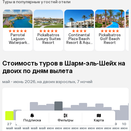
Туры в популярные у гостей отели
★
★
★
★
★
★
★
★
★
★
★
★
★
★
★
★
★
★
★
Parrotel
Pickalbatros
Continental
Pickalbatros
Lagoon
Luxury Suites
Plaza Beach
Golf Beach
L
Waterpark
Resort
Resort & Aqua
Resort
Resort
Park
Стоимость туров в Шарм-эль-Шейх на
двоих по дням вылета
май - июнь 2026, на двоих взрослых, 7 ночей
Подписка
Фильтры
Карта
27
28
29
30
31
1
2
3
4
5
6
7
8
9
10
май
май
май
май
май
июн
июн
июн
июн
июн
июн
июн
июн
июн
июн
и