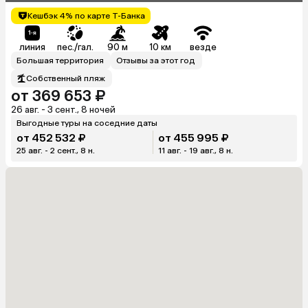
Кешбэк 4% по карте Т-Банка
линия
пес./гал.
90 м
10 км
везде
Большая территория
Отзывы за этот год
Собственный пляж
от 369 653 ₽
26 авг. - 3 сент., 8 ночей
Выгодные туры на соседние даты
от 452 532 ₽
от 455 995 ₽
25 авг. - 2 сент., 8 н.
11 авг. - 19 авг., 8 н.