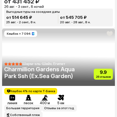
от 431 452 ₽
26 авг. - 3 сент., 8 ночей
Выгодные туры на соседние даты
от 514 645 ₽
от 545 705 ₽
25 авг. - 2 сент., 8 н.
20 авг. - 28 авг., 8 н.
Кешбэк
+ 7 094
Шарм-эль-Шейх, Египет
Charmillion Gardens Aqua
9.9
Park Ssh (Ex.Sea Garden)
28 отзывов
Кешбэк 4% по карте Т-Банка
линия
песок
400 м
5 км
Большая территория
Отзывы за этот год
Собственный пляж