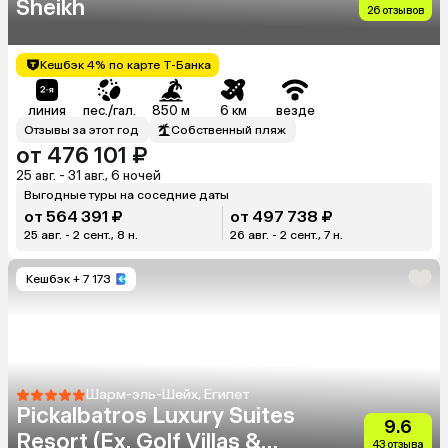
Sheikh
26 отзывов
Кешбэк 4% по карте Т-Банка
линия
пес./гал.
850 м
6 км
везде
Отзывы за этот год
Собственный пляж
от 476 101 ₽
25 авг. - 31 авг., 6 ночей
Выгодные туры на соседние даты
от 564 391 ₽
от 497 738 ₽
25 авг. - 2 сент., 8 н.
26 авг. - 2 сент., 7 н.
Кешбэк
+ 7 173
Шарм-эль-Шейх, Египет
Pickalbatros Luxury Suites
9.6
Resort (Ex. Golf Villas &
43 отзыва