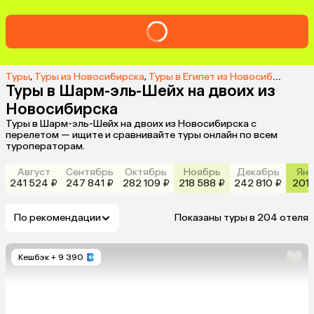
Туры
,
Туры из Новосибирска
,
Туры в Египет из Новосибирска
,
Т
Туры в Шарм-эль-Шейх на двоих из
Новосибирска
Туры в Шарм-эль-Шейх на двоих из Новосибирска с
перелетом — ищите и сравнивайте туры онлайн по всем
туроператорам.
Август
Сентябрь
Октябрь
Ноябрь
Декабрь
Янв
241 524 ₽
247 841 ₽
282 109 ₽
218 588 ₽
242 810 ₽
201 
По рекомендации
Показаны туры в 204 отеля
Кешбэк
+ 9 390