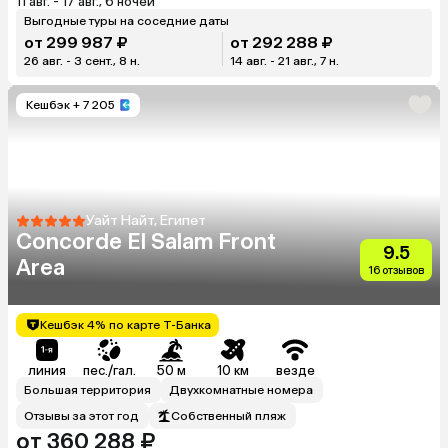
11 авг. - 17 авг., 6 ночей
Выгодные туры на соседние даты
от 299 987 ₽
от 292 288 ₽
26 авг. - 3 сент., 8 н.
14 авг. - 21 авг., 7 н.
Кешбэк
+ 7 205
Уайт Найт, Египет
Concorde El Salam Front
9.5
Area
16 отзывов
Кешбэк 4% по карте Т-Банка
линия
пес./гал.
50 м
10 км
везде
Большая территория
Двухкомнатные номера
Отзывы за этот год
Собственный пляж
от 360 288 ₽