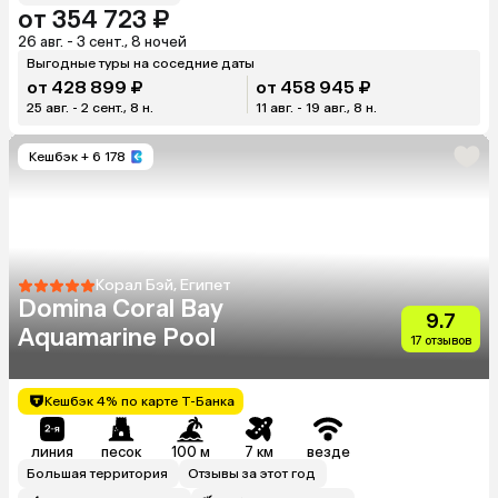
от 354 723 ₽
26 авг. - 3 сент., 8 ночей
Выгодные туры на соседние даты
от 428 899 ₽
от 458 945 ₽
25 авг. - 2 сент., 8 н.
11 авг. - 19 авг., 8 н.
Кешбэк
+ 6 178
Корал Бэй, Египет
Domina Coral Bay
9.7
Aquamarine Pool
17 отзывов
Кешбэк 4% по карте Т-Банка
линия
песок
100 м
7 км
везде
Большая территория
Отзывы за этот год