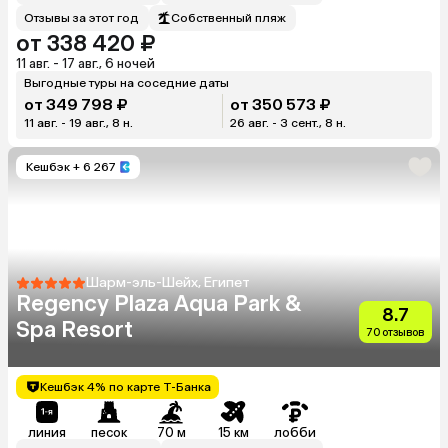
Отзывы за этот год
Собственный пляж
от 338 420 ₽
11 авг. - 17 авг., 6 ночей
Выгодные туры на соседние даты
от 349 798 ₽
от 350 573 ₽
11 авг. - 19 авг., 8 н.
26 авг. - 3 сент., 8 н.
Кешбэк
+ 6 267
Шарм-эль-Шейх, Египет
Regency Plaza Aqua Park &
8.7
Spa Resort
70 отзывов
Кешбэк 4% по карте Т-Банка
линия
песок
70 м
15 км
лобби