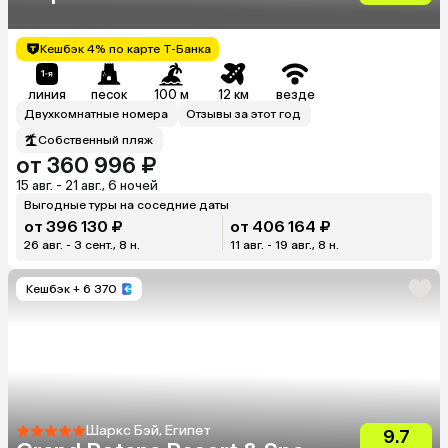
Кешбэк 4% по карте Т-Банка
линия
песок
100 м
12 км
везде
Двухкомнатные номера
Отзывы за этот год
Собственный пляж
от 360 996 ₽
15 авг. - 21 авг., 6 ночей
Выгодные туры на соседние даты
от 396 130 ₽
от 406 164 ₽
26 авг. - 3 сент., 8 н.
11 авг. - 19 авг., 8 н.
Кешбэк
+ 6 370
Шаркс Бэй, Египет
9.7