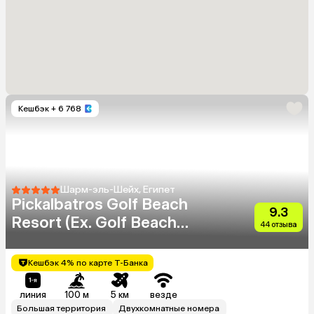
Кешбэк
+ 6 768
Шарм-эль-Шейх, Египет
Pickalbatros Golf Beach
9.3
Resort (Ex. Golf Beach
44 отзыва
Resort Sharm El Sheikh)
Кешбэк 4% по карте Т-Банка
линия
100 м
5 км
везде
Большая территория
Двухкомнатные номера