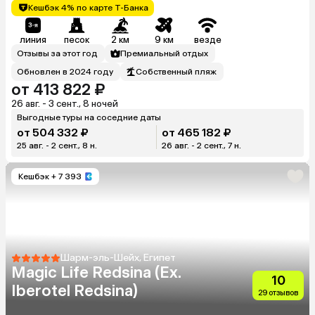
Кешбэк 4% по карте Т-Банка
линия
песок
2 км
9 км
везде
Отзывы за этот год
Премиальный отдых
Обновлен в 2024 году
Собственный пляж
от 413 822 ₽
26 авг. - 3 сент., 8 ночей
Выгодные туры на соседние даты
от 504 332 ₽
от 465 182 ₽
25 авг. - 2 сент., 8 н.
26 авг. - 2 сент., 7 н.
Кешбэк
+ 7 393
Шарм-эль-Шейх, Египет
Magic Life Redsina (Ex.
10
Iberotel Redsina)
29 отзывов