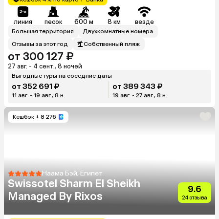
линия
песок
600 м
8 км
везде
Большая территория
Двухкомнатные номера
Отзывы за этот год
Собственный пляж
от 300 127 ₽
27 авг. - 4 сент., 8 ночей
Выгодные туры на соседние даты
от 352 691 ₽
от 389 343 ₽
11 авг. - 19 авг., 8 н.
19 авг. - 27 авг., 8 н.
Кешбэк
+ 8 276
Наама Бэй, Египет
Swissotel Sharm El Sheikh
9.6
Managed By Rixos
24 отзыва