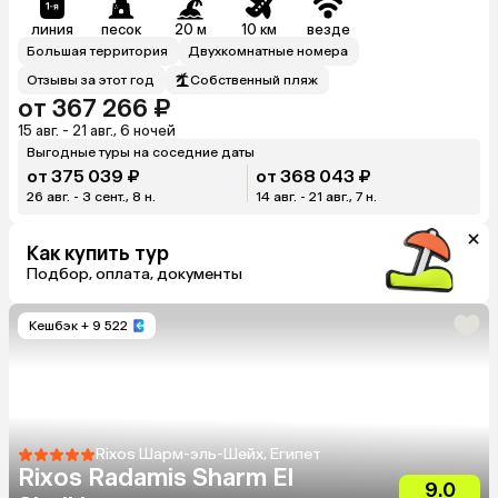
линия
песок
20 м
10 км
везде
Большая территория
Двухкомнатные номера
Отзывы за этот год
Собственный пляж
от 367 266 ₽
15 авг. - 21 авг., 6 ночей
Выгодные туры на соседние даты
от 375 039 ₽
от 368 043 ₽
26 авг. - 3 сент., 8 н.
14 авг. - 21 авг., 7 н.
Как купить тур
Подбор, оплата, документы
Кешбэк
+ 9 522
Rixos Шарм-эль-Шейх, Египет
Rixos Radamis Sharm El
9.0