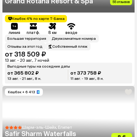
Grand Rotana Resort & Spa
55 отзывов
Кешбэк 4% по карте Т-Банка
линия
платф.
8 км
везде
Большая территория
Двухкомнатные номера
Отзывы за этот год
Собственный пляж
от 318 509 ₽
13 авг. - 20 авг., 7 ночей
Выгодные туры на соседние даты
от 365 802 ₽
от 373 758 ₽
13 авг. - 21 авг., 8 н.
11 авг. - 19 авг., 8 н.
Кешбэк
+ 6 413
Шарм-эль-Шейх, Египет
Safir Sharm Waterfalls