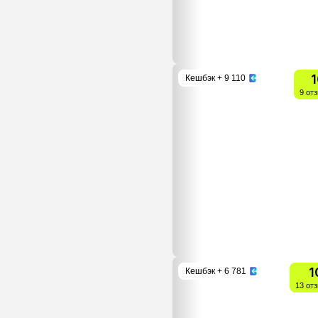
1
Кешбэк
+ 9 110
9 от
1
Кешбэк
+ 6 781
13 от