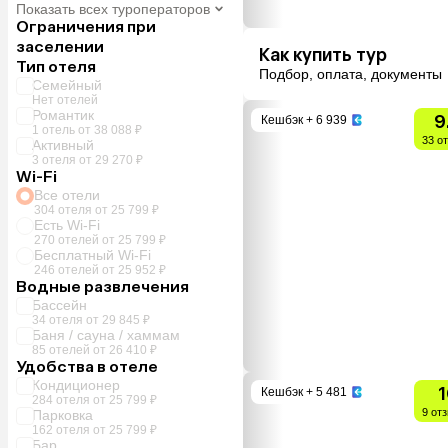
Показать всех туроператоров
Ограничения при
заселении
Как купить тур
Тип отеля
Подбор, оплата, документы
Семейный
Нет отелей
Романтик
9
Кешбэк
+ 6 939
1 отель от 38 088 ₽
33 о
Активный
3 отеля от 29 270 ₽
Wi-Fi
Все отели
304 отеля от 25 799 ₽
Есть Wi-Fi
270 отелей от 25 799 ₽
Бесплатный Wi-Fi
246 отелей от 25 952 ₽
Водные развлечения
Бассейн
34 отеля от 29 845 ₽
Баня / сауна / хаммам
85 отелей от 26 410 ₽
Удобства в отеле
Кондиционер
1
Кешбэк
+ 5 481
284 отеля от 25 799 ₽
9 от
Парковка
162 отеля от 25 799 ₽
Бар