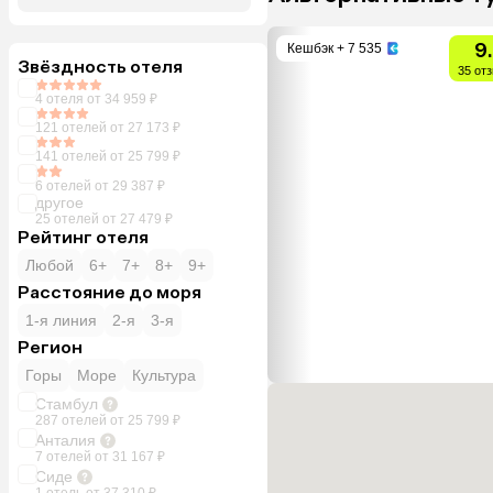
9
Кешбэк
+ 7 535
Звёздность отеля
35 от
4 отеля от 34 959 ₽
121 отелей от 27 173 ₽
141 отелей от 25 799 ₽
6 отелей от 29 387 ₽
другое
25 отелей от 27 479 ₽
Рейтинг отеля
Любой
6+
7+
8+
9+
Расстояние до моря
1-я линия
2-я
3-я
Регион
Горы
Море
Культура
Стамбул
287 отелей от 25 799 ₽
Анталия
7 отелей от 31 167 ₽
Сиде
1 отель от 37 310 ₽