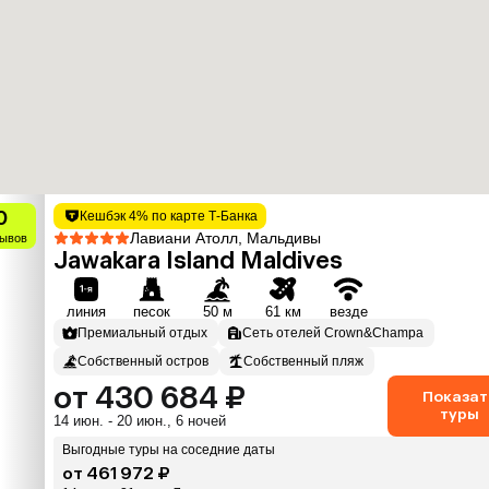
0
Кешбэк 4% по карте Т-Банка
Лавиани Атолл, Мальдивы
зывов
Jawakara Island Maldives
линия
песок
50 м
61 км
везде
Премиальный отдых
Сеть отелей Crown&Champa
Собственный остров
Собственный пляж
от 430 684 ₽
Показат
туры
14 июн. - 20 июн., 6 ночей
Выгодные туры на соседние даты
от 461 972 ₽