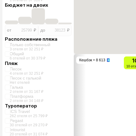
Бюджет на двоих
от
₽
до
₽
Расположение пляжа
Только собственный
3 отеля от 32 251 ₽
Общий
6 отелей от 30 379 ₽
1
Кешбэк
+ 8 613
Пляж
10 от
Песок
4 отеля от 32 251 ₽
Песок с галькой
Нет отелей
Галька
2 отеля от 31 167 ₽
Платформа
2 отеля от 34 148 ₽
Туроператор
ICS Travel
262 отеля от 25 799 ₽
Pegast
30 отелей от 29 270 ₽
Intourist
20 отелей от 31 074 ₽