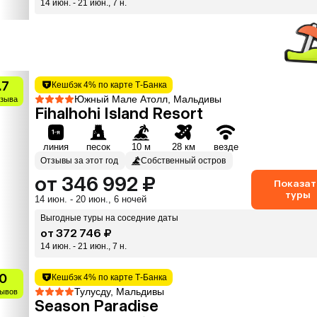
14 июн. - 21 июн., 7 н.
.7
Кешбэк 4% по карте Т-Банка
Южный Мале Атолл, Мальдивы
тзыва
Fihalhohi Island Resort
линия
песок
10 м
28 км
везде
Отзывы за этот год
Собственный остров
от 346 992 ₽
Показат
туры
14 июн. - 20 июн., 6 ночей
Выгодные туры на соседние даты
от 372 746 ₽
14 июн. - 21 июн., 7 н.
0
Кешбэк 4% по карте Т-Банка
Тулусду, Мальдивы
зывов
Season Paradise