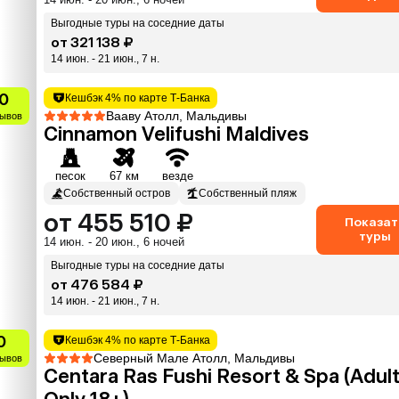
Выгодные туры на соседние даты
от 321 138 ₽
14 июн. - 21 июн., 7 н.
0
Кешбэк 4% по карте Т-Банка
Вааву Атолл, Мальдивы
зывов
Cinnamon Velifushi Maldives
песок
67 км
везде
Собственный остров
Собственный пляж
от 455 510 ₽
Показат
туры
14 июн. - 20 июн., 6 ночей
Выгодные туры на соседние даты
от 476 584 ₽
14 июн. - 21 июн., 7 н.
0
Кешбэк 4% по карте Т-Банка
Северный Мале Атолл, Мальдивы
зывов
Centara Ras Fushi Resort & Spa (Adul