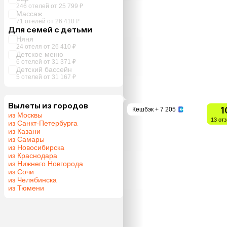
246 отелей от 25 799 ₽
Массаж
71 отелей от 26 410 ₽
Для семей с детьми
Няня
24 отеля от 26 410 ₽
Детское меню
6 отелей от 31 371 ₽
Детский бассейн
5 отелей от 31 167 ₽
Вылеты из городов
1
Кешбэк
+ 7 205
из Москвы
13 от
из Санкт-Петербурга
из Казани
из Самары
из Новосибирска
из Краснодара
из Нижнего Новгорода
из Сочи
из Челябинска
из Тюмени