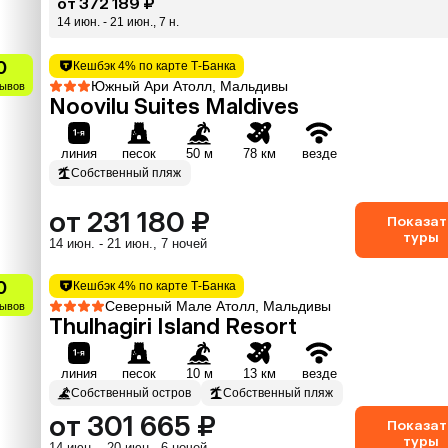
от 372 189 ₽
14 июн. - 21 июн., 7 н.
0
Кешбэк 4% по карте Т-Банка
Южный Ари Атолл, Мальдивы
зывов
Noovilu Suites Maldives
линия
песок
50 м
78 км
везде
Собственный пляж
от 231 180 ₽
Показат
туры
14 июн. - 21 июн., 7 ночей
0
Кешбэк 4% по карте Т-Банка
Северный Мале Атолл, Мальдивы
зывов
Thulhagiri Island Resort
линия
песок
10 м
13 км
везде
Собственный остров
Собственный пляж
от 301 665 ₽
Показат
туры
14 июн. - 20 июн., 6 ночей