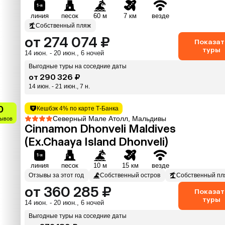
линия
песок
60 м
7 км
везде
Собственный пляж
от 274 074 ₽
Показат
туры
14 июн. - 20 июн., 6 ночей
Выгодные туры на соседние даты
от 290 326 ₽
14 июн. - 21 июн., 7 н.
0
Кешбэк 4% по карте Т-Банка
Северный Мале Атолл, Мальдивы
зывов
Cinnamon Dhonveli Maldives
(Ex.Chaaya Island Dhonveli)
линия
песок
10 м
15 км
везде
Отзывы за этот год
Собственный остров
Собственный пл
от 360 285 ₽
Показат
туры
14 июн. - 20 июн., 6 ночей
Выгодные туры на соседние даты