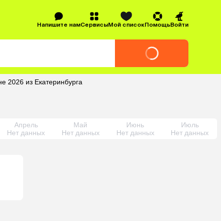
Напишите нам
Сервисы
Мой список
Помощь
Войти
е 2026 из Екатеринбурга
Апрель
Май
Июнь
Июль
Нет данных
Нет данных
Нет данных
Нет данных