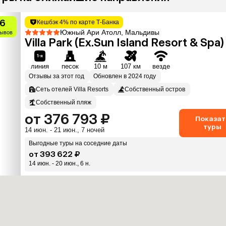
.6
Кешбэк 4% по карте Т-Банка
Южный Ари Атолл, Мальдивы
зывов
Villa Park (Ex.Sun Island Resort & Spa)
линия
песок
10 м
107 км
везде
Отзывы за этот год
Обновлен в 2024 году
Сеть отелей Villa Resorts
Собственный остров
Собственный пляж
от 376 793 ₽
Показат
туры
14 июн. - 21 июн., 7 ночей
Выгодные туры на соседние даты
от 393 622 ₽
14 июн. - 20 июн., 6 н.