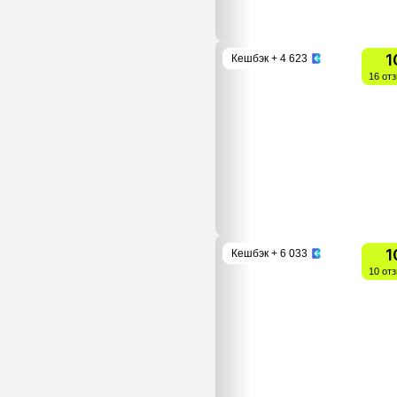
1
Кешбэк
+ 4 623
16 от
1
Кешбэк
+ 6 033
10 от