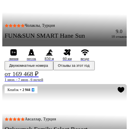
Чолаклы, Турция
9.0
FUN&SUN SMART Hane Sun
18 отзывов
линия
песок
850 м
60 км
везде
Двухкомнатные номера
Отзывы за этот год
от 169 468 ₽
1 июн. - 7 июн., 6 ночей
Кешбэк
+ 2 944
Авсаллар, Турция