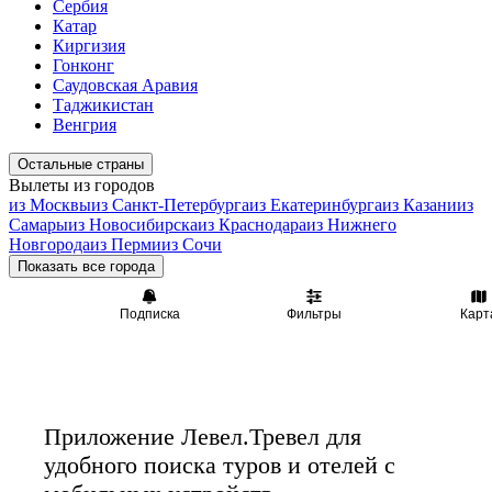
Сербия
Катар
Киргизия
Гонконг
Саудовская Аравия
Таджикистан
Венгрия
Остальные страны
Вылеты из городов
из Москвы
из Санкт-Петербурга
из Екатеринбурга
из Казани
из
Самары
из Новосибирска
из Краснодара
из Нижнего
Новгорода
из Перми
из Сочи
Показать все города
Подписка
Фильтры
Карт
Приложение Левел.Тревел для
удобного поиска туров и отелей с