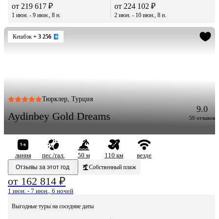
от 219 617 ₽
от 224 102 ₽
1 июн. - 9 июн., 8 н.
2 июн. - 10 июн., 8 н.
Кешбэк
+ 3 256
Тюрклер, Турция
9.0
Aydinbey Gold Dreams
59 отзывов
линия
пес./гал.
50 м
110 км
везде
Отзывы за этот год
Собственный пляж
от 162 814 ₽
1 июн. - 7 июн., 6 ночей
Выгодные туры на соседние даты