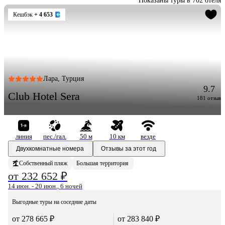
Показаны туры в 702 отеля
Кешбэк
+ 4 653
Лара, Турция
9.7
Club Hotel Sera
181 отзыв
линия
пес./гал.
50 м
10 км
везде
Двухкомнатные номера
Отзывы за этот год
Собственный пляж
Большая территория
от 232 652 ₽
14 июн. - 20 июн., 6 ночей
Выгодные туры на соседние даты
от 278 665 ₽
от 283 840 ₽