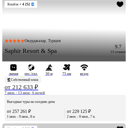
Кешбэк
+ 4 252
Окурджалар, Турция
9.7
Saphir Resort & Spa
13 отзывов
линия
пес./гал.
30 м
75 км
везде
Собственный пляж
от 212 633 ₽
7 июн. - 13 июн., 6 ночей
Выгодные туры на соседние даты
от 257 261 ₽
от 229 125 ₽
1 июн. - 9 июн., 8 н.
2 июн. - 9 июн., 7 н.