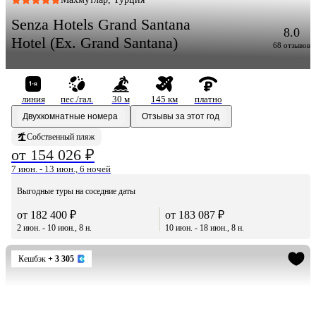
Senza Hotels Grand Santana
8.0
Hotel (Ex. Grand Santana)
68 отзывов
линия
пес./гал.
30 м
145 км
платно
Двухкомнатные номера
Отзывы за этот год
Собственный пляж
от 154 026 ₽
7 июн. - 13 июн., 6 ночей
Выгодные туры на соседние даты
от 182 400 ₽
от 183 087 ₽
2 июн. - 10 июн., 8 н.
10 июн. - 18 июн., 8 н.
Кешбэк
+ 3 305