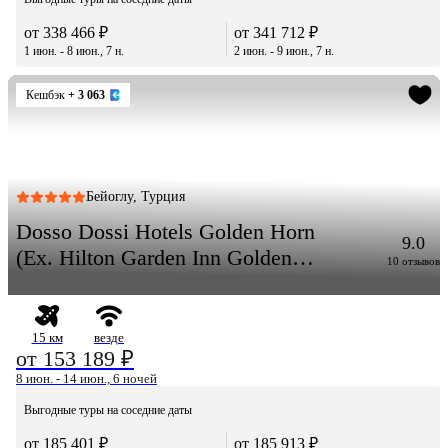
от 338 466 ₽
от 341 712 ₽
1 июн. - 8 июн., 7 н.
2 июн. - 9 июн., 7 н.
Кешбэк
+ 3 063
Бейоглу, Турция
Dosso Dossi Hotels Golden Horn
9.0
(Eх. Hilton Garden Inn Golden
10 отзывов
Horn)
15 км
везде
от 153 189 ₽
8 июн. - 14 июн., 6 ночей
Выгодные туры на соседние даты
от 185 401 ₽
от 185 913 ₽