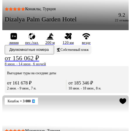
Конаклы, Турция
9.2
Dizalya Palm Garden Hotel
22 отзыва
линия
пес./гал.
200 м
120 км
везде
Двухкомнатные номера
Собственный пляж
от 156 062 ₽
8 июн. - 14 июн., 6 ночей
Выгодные туры на соседние даты
от 161 678 ₽
от 185 346 ₽
2 июн. - 9 июн., 7 н.
10 июн. - 18 июн., 8 н.
Кешбэк
+ 3 080
Махмутлар, Турция