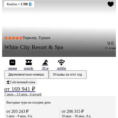
Кешбэк
+ 3 398
Тюрклер, Турция
9.0
White City Resort & Spa
31 отзыв
линия
платф.
30 м
лобби
Двухкомнатные номера
Отзывы за этот год
Собственный пляж
от 169 941 ₽
7 июн. - 13 июн., 6 ночей
Выгодные туры на соседние даты
от 203 243 ₽
от 206 315 ₽
1 июн. - 9 июн., 8 н.
10 июн. - 18 июн., 8 н.