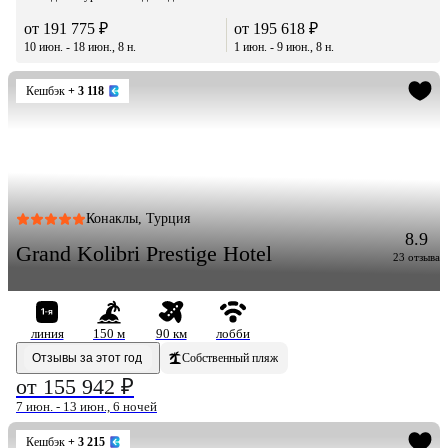
от 191 775 ₽
от 195 618 ₽
10 июн. - 18 июн., 8 н.
1 июн. - 9 июн., 8 н.
Кешбэк
+ 3 118
Конаклы, Турция
8.9
Grand Kolibri Prestige Hotel
23 отзыва
линия
150 м
90 км
лобби
Отзывы за этот год
Собственный пляж
от 155 942 ₽
7 июн. - 13 июн., 6 ночей
Кешбэк
+ 3 215