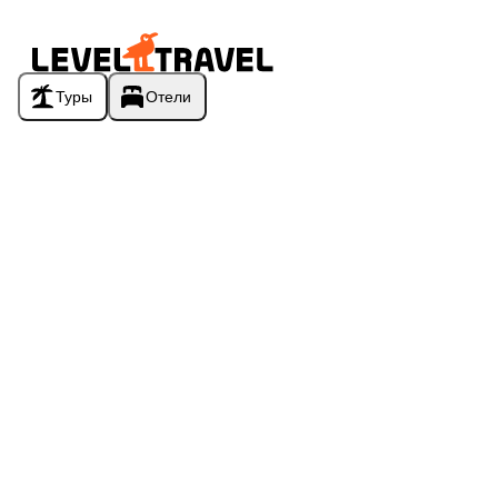
Туры
Отели