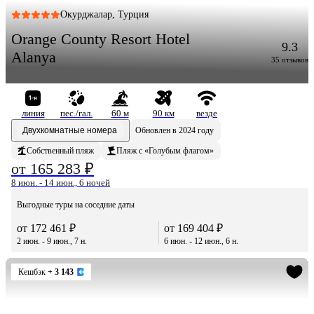
Окурджалар, Турция
Orange County Resort Hotel
9.3
Alanya
35 отзывов
линия
пес./гал.
60 м
90 км
везде
Двухкомнатные номера
Обновлен в 2024 году
Собственный пляж
Пляж с «Голубым флагом»
от 165 283 ₽
8 июн. - 14 июн., 6 ночей
Выгодные туры на соседние даты
от 172 461 ₽
от 169 404 ₽
2 июн. - 9 июн., 7 н.
6 июн. - 12 июн., 6 н.
Кешбэк
+ 3 143