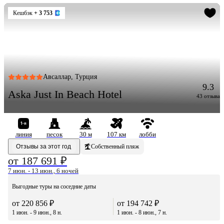
Кешбэк
+ 3 753
Авсаллар, Турция
9.3
Aska Just In Beach Hotel
43 отзыва
линия
песок
30 м
107 км
лобби
Отзывы за этот год
Собственный пляж
от 187 691 ₽
7 июн. - 13 июн., 6 ночей
Выгодные туры на соседние даты
от 220 856 ₽
от 194 742 ₽
1 июн. - 9 июн., 8 н.
1 июн. - 8 июн., 7 н.