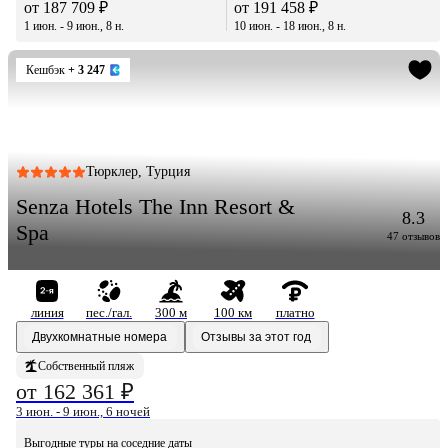
от 187 709 ₽
от 191 458 ₽
1 июн. - 9 июн., 8 н.
10 июн. - 18 июн., 8 н.
Кешбэк
+ 3 247
Тюрклер, Турция
Senza Hotels The Inn Resort &
8.3
Spa
47 отзывов
линия
пес./гал.
300 м
100 км
платно
Двухкомнатные номера
Отзывы за этот год
Собственный пляж
от 162 361 ₽
3 июн. - 9 июн., 6 ночей
Выгодные туры на соседние даты