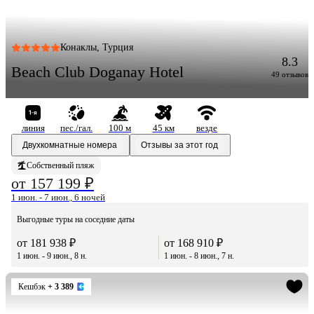
Конаклы, Турция
8.3
Beach Club Doganay Hotel
49 отзывов
линия
пес./гал.
100 м
45 км
везде
Двухкомнатные номера
Отзывы за этот год
Собственный пляж
от 157 199 ₽
1 июн. - 7 июн., 6 ночей
Выгодные туры на соседние даты
от 181 938 ₽
от 168 910 ₽
1 июн. - 9 июн., 8 н.
1 июн. - 8 июн., 7 н.
Кешбэк
+ 3 389