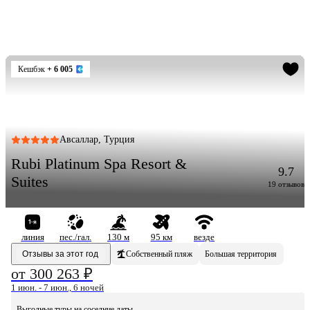
Кешбэк
+ 6 005
Авсаллар, Турция
Rubi Platinum Spa Resort &
9.7
Suites
19 отзывов
линия
пес./гал.
130 м
95 км
везде
Отзывы за этот год
Собственный пляж
Большая территория
от 300 263 ₽
1 июн. - 7 июн., 6 ночей
Выгодные туры на соседние даты