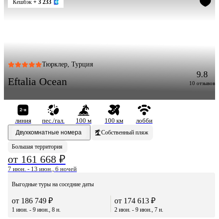
Кешбэк
+ 3 233
Тюрклер, Турция
9.8
Eftalia Ocean
10 отзывов
линия
пес./гал.
100 м
100 км
лобби
Двухкомнатные номера
Собственный пляж
Большая территория
от 161 668 ₽
7 июн. - 13 июн., 6 ночей
Выгодные туры на соседние даты
от 186 749 ₽
от 174 613 ₽
1 июн. - 9 июн., 8 н.
2 июн. - 9 июн., 7 н.