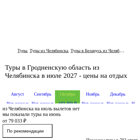
Туры
,
Туры из Челябинска
,
Туры в Беларусь из Челябинска
,
Тур
Туры в Гродненскую область из
Челябинска в июле 2027 - цены на отдых
Август
Сентябрь
Октябрь
Ноябрь
Декабрь
Я
Нет данных
Нет данных
102 369 ₽
Нет данных
Нет данных
Нет
из
Челябинска
на июль
вылетов нет
мы показали туры
на
июнь
от 79 033 ₽
По рекомендации