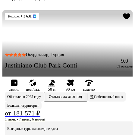
Кешбэк
+ 3 631
Окурджалар, Турция
9.0
Justiniano Club Park Conti
89 отзывов
линия
пес./гал.
50 м
90 км
платно
Обновлен в 2025 году
Отзывы за этот год
Собственный пляж
Большая территория
от 181 571 ₽
1 июн. - 7 июн., 6 ночей
Выгодные туры на соседние даты