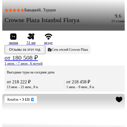
Бакыркёй, Турция
9.6
Crowne Plaza Istanbul Florya
23 отзыва
линия
51 км
везде
Отзывы за этот год
Сеть отелей Crowne Plaza
от 180 508 ₽
1 июн. - 7 июн., 6 ночей
Выгодные туры на соседние даты
от 218 222 ₽
от 218 458 ₽
13 июн. - 21 июн., 8 н.
1 июн. - 9 июн., 8 н.
Кешбэк
+ 3 121