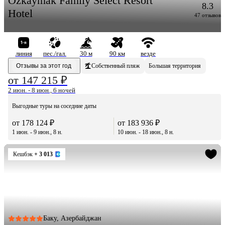
Ozkaymak Family Select Resort
8.3
Hotel
47 отзывов
линия
пес./гал.
30 м
90 км
везде
Отзывы за этот год
Собственный пляж
Большая территория
от 147 215 ₽
2 июн. - 8 июн., 6 ночей
Выгодные туры на соседние даты
от 178 124 ₽
от 183 936 ₽
1 июн. - 9 июн., 8 н.
10 июн. - 18 июн., 8 н.
Кешбэк
+ 3 013
Баку, Азербайджан