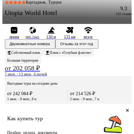
Каргыджак, Турция
9.3
Utopia World Hotel
152 отзыва
линия
пес./гал.
150 м
155 км
везде
Двухкомнатные номера
Отзывы за этот год
Собственный пляж
Пляж с «Голубым флагом»
Большая территория
от 202 058 ₽
7 июн. - 13 июн., 6 ночей
Выгодные туры на соседние даты
от 242 084 ₽
от 214 526 ₽
1 июн. - 9 июн., 8 н.
2 июн. - 9 июн., 7 н.
Как купить тур
Подбор, оплата, документы