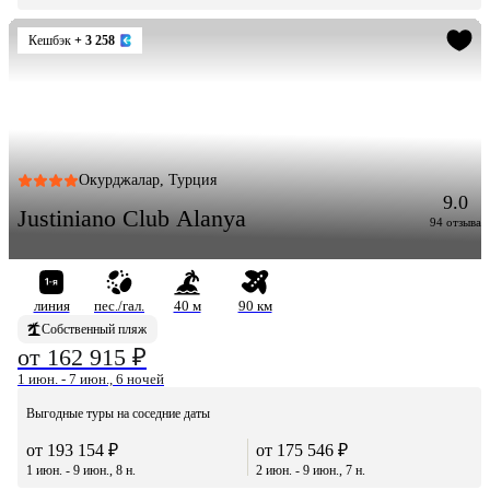
Кешбэк
+ 3 258
Окурджалар, Турция
9.0
Justiniano Club Alanya
94 отзыва
линия
пес./гал.
40 м
90 км
Собственный пляж
от 162 915 ₽
1 июн. - 7 июн., 6 ночей
Выгодные туры на соседние даты
от 193 154 ₽
от 175 546 ₽
1 июн. - 9 июн., 8 н.
2 июн. - 9 июн., 7 н.