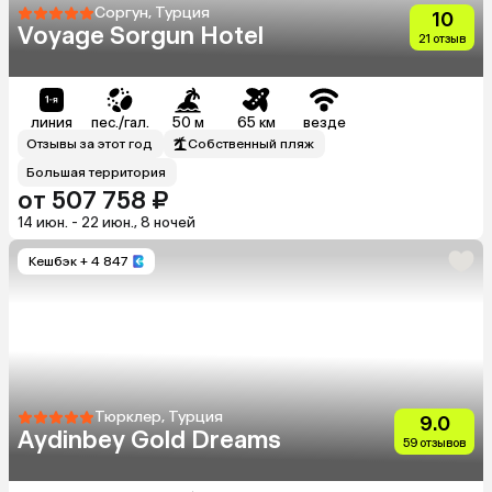
Соргун, Турция
10
Voyage Sorgun Hotel
21 отзыв
линия
пес./гал.
50 м
65 км
везде
Отзывы за этот год
Собственный пляж
Большая территория
от 507 758 ₽
14 июн. - 22 июн., 8 ночей
Кешбэк
+ 4 847
Тюрклер, Турция
9.0
Aydinbey Gold Dreams
59 отзывов