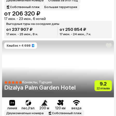
Двухкомнатные номера
Отзывы за этот год
Собственный пляж
Большая территория
от 206 320 ₽
17 июн. - 23 июн., 6 ночей
Выгодные туры на соседние даты
от 237 907 ₽
от 250 854 ₽
17 июн. - 25 июн., 8 н.
17 июн. - 24 июн., 7 н.
Кешбэк
+ 4 698
Конаклы, Турция
9.2
Dizalya Palm Garden Hotel
22 отзыва
линия
пес./гал.
200 м
120 км
везде
Двухкомнатные номера
Собственный пляж