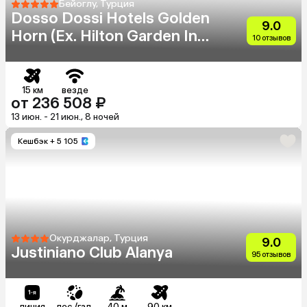
Бейоглу, Турция
Dosso Dossi Hotels Golden
9.0
Horn (Eх. Hilton Garden Inn
10 отзывов
Golden Horn)
15 км
везде
от 236 508 ₽
13 июн. - 21 июн., 8 ночей
Кешбэк
+ 5 105
Окурджалар, Турция
9.0
Justiniano Club Alanya
95 отзывов
линия
пес./гал.
40 м
90 км