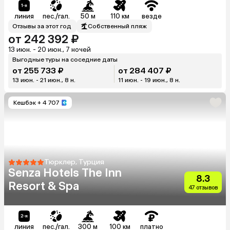
линия
пес./гал.
50 м
110 км
везде
Отзывы за этот год
Собственный пляж
от 242 392 ₽
13 июн. - 20 июн., 7 ночей
Выгодные туры на соседние даты
от 255 733 ₽
от 284 407 ₽
13 июн. - 21 июн., 8 н.
11 июн. - 19 июн., 8 н.
Кешбэк
+ 4 707
Тюрклер, Турция
Senza Hotels The Inn
8.3
Resort & Spa
47 отзывов
линия
пес./гал.
300 м
100 км
платно