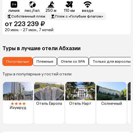
линия
пес./гал.
250 м
110 км
везде
Собственный пляж
Пляж с «Голубым флагом»
от 223 239 ₽
20 июн. - 27 июн., 7 ночей
Туры в лучшие отели Абхазии
Популярные
Пляжные
Отели со SPA
Только для взрослых
Туры в популярные у гостей отели
★
★
★
★
Отель Европа
Отель Нарт
Солнечный
Изумруд
Г