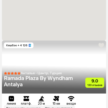
Кешбэк
+ 4 126
Анталья - Центр, Турция
Ramada Plaza By Wyndham
9.0
Antalya
130 отзывов
линия
платф.
20 м
15 км
везде