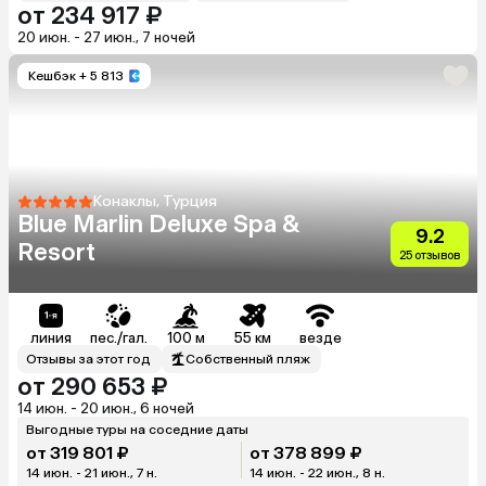
от 234 917 ₽
20 июн. - 27 июн., 7 ночей
Кешбэк
+ 5 813
Конаклы, Турция
Blue Marlin Deluxe Spa &
9.2
Resort
25 отзывов
линия
пес./гал.
100 м
55 км
везде
Отзывы за этот год
Собственный пляж
от 290 653 ₽
14 июн. - 20 июн., 6 ночей
Выгодные туры на соседние даты
от 319 801 ₽
от 378 899 ₽
14 июн. - 21 июн., 7 н.
14 июн. - 22 июн., 8 н.