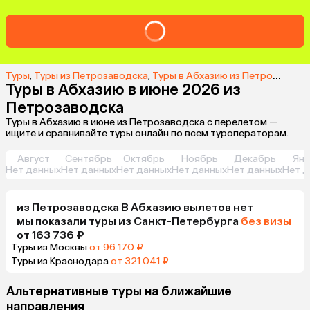
Туры
,
Туры из Петрозаводска
,
Туры в Абхазию из Петрозаводска
Туры в Абхазию в июне 2026 из
Петрозаводска
Туры в Абхазию в июне из Петрозаводска с перелетом —
ищите и сравнивайте туры онлайн по всем туроператорам.
Август
Сентябрь
Октябрь
Ноябрь
Декабрь
Янв
Нет данных
Нет данных
Нет данных
Нет данных
Нет данных
Нет д
из
Петрозаводска
В Абхазию
вылетов нет
мы показали туры
из
Санкт-Петербурга
без визы
от 163 736 ₽
Туры из Москвы
от 96 170 ₽
Туры из Краснодара
от 321 041 ₽
Альтернативные туры на ближайшие
направления