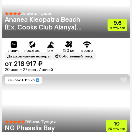
Аланья, Турция
Ananea Kleopatra Beach
9.6
(Ex. Cooks Club Alanya)
9 отзывов
(Adults Only 12+)
линия
пес./гал.
5 м
130 км
везде
Двухкомнатные номера
Собственный пляж
от 218 917 ₽
20 июн. - 27 июн., 7 ночей
Кешбэк
+ 11 976
Гёйнюк, Турция
10
NG Phaselis Bay
20 отзывов