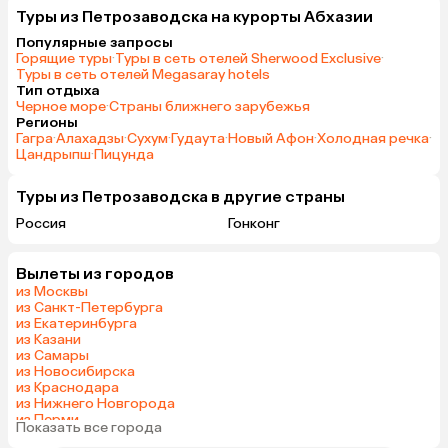
Туры из Петрозаводска на курорты Абхазии
Популярные запросы
Горящие туры
·
Туры в сеть отелей Sherwood Exclusive
·
Туры в сеть отелей Megasaray hotels
Тип отдыха
Черное море
·
Страны ближнего зарубежья
Регионы
Гагра
·
Алахадзы
·
Сухум
·
Гудаута
·
Новый Афон
·
Холодная речка
·
Цандрыпш
·
Пицунда
Туры из Петрозаводска в другие страны
Россия
Гонконг
Вылеты из городов
из Москвы
из Санкт-Петербурга
из Екатеринбурга
из Казани
из Самары
из Новосибирска
из Краснодара
из Нижнего Новгорода
из Перми
Показать все города
из Челябинска