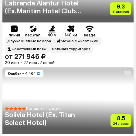
Labranda Alantur Hotel
9.3
(Ex.Maritim Hotel Club
11 отзывов
Alantur)
линия
пес./гал.
40 м
140 км
везде
Двухкомнатные номера
Можно с животными
Собственный пляж
Большая территория
от 271 946 ₽
20 июн. - 27 июн., 7 ночей
Кешбэк
+ 4 464
Конаклы, Турция
Solivia Hotel (Ex. Titan
8.5
Select Hotel)
24 отзыва