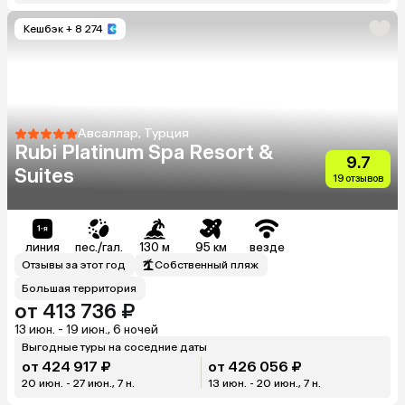
Кешбэк
+ 8 274
Авсаллар, Турция
Rubi Platinum Spa Resort &
9.7
Suites
19 отзывов
линия
пес./гал.
130 м
95 км
везде
Отзывы за этот год
Собственный пляж
Большая территория
от 413 736 ₽
13 июн. - 19 июн., 6 ночей
Выгодные туры на соседние даты
от 424 917 ₽
от 426 056 ₽
20 июн. - 27 июн., 7 н.
13 июн. - 20 июн., 7 н.