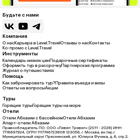
Будьте с нами
Компания
О нас
Карьера в Level.Travel
Отзывы о нас
Контакты
Ко-промо с Level.Travel
Инструменты
Календарь низких цен
Подарочные сертификаты
Оформить тур в рассрочку
Партнерская программа
Журнал о путешествиях
Помощь
Как забронировать тур?
Правила въезда и визы
Ответы на вопросы
Акции
Туры
Горящие туры
Горящие туры на море
Отели
Отели Абхазии с бассейном
Отели Абхазии
Апарт-отели Абхазии
Правообладатель ПО: ООО «Левел Тревел» (2011 - 2026) ИНН
7716697924, ОГРН 1117746723808 123056, г. Москва, вн.тер.г.
Муниципальный округ Пресненский, ул. Юлиуса Фучика, д.6, стр.2,