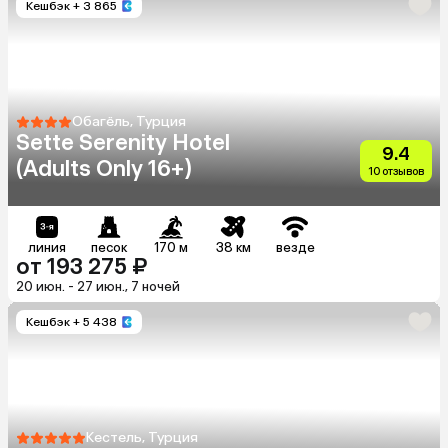
Кешбэк
+ 3 865
Обагёль, Турция
Sette Serenity Hotel
9.4
(Adults Only 16+)
10 отзывов
линия
песок
170 м
38 км
везде
от 193 275 ₽
20 июн. - 27 июн., 7 ночей
Кешбэк
+ 5 438
Кестель, Турция