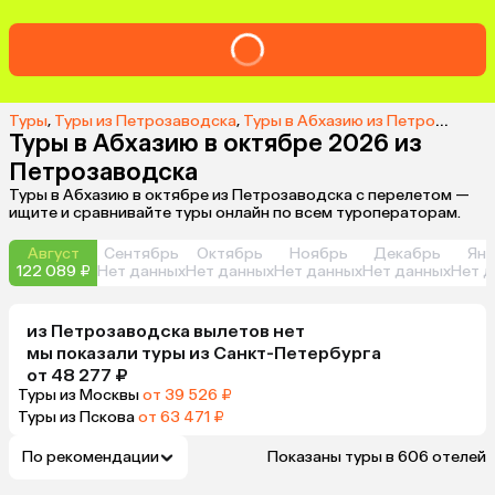
Туры
,
Туры из Петрозаводска
,
Туры в Абхазию из Петрозаводска
Туры в Абхазию в октябре 2026 из
Петрозаводска
Туры в Абхазию в октябре из Петрозаводска с перелетом —
ищите и сравнивайте туры онлайн по всем туроператорам.
Август
Сентябрь
Октябрь
Ноябрь
Декабрь
Янв
122 089 ₽
Нет данных
Нет данных
Нет данных
Нет данных
Нет д
из
Петрозаводска
вылетов нет
мы показали туры
из
Санкт-Петербурга
от 48 277 ₽
Туры из Москвы
от 39 526 ₽
Туры из Пскова
от 63 471 ₽
По рекомендации
Показаны туры в 606 отелей