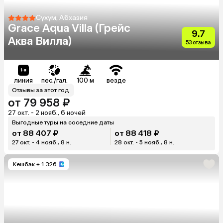
Сухум, Абхазия
Grace Aqua Villa (Грейс
9.7
Аква Вилла)
53 отзыва
линия
пес./гал.
100 м
везде
Отзывы за этот год
от 79 958 ₽
27 окт. - 2 нояб., 6 ночей
Выгодные туры на соседние даты
от 88 407 ₽
от 88 418 ₽
27 окт. - 4 нояб., 8 н.
28 окт. - 5 нояб., 8 н.
Кешбэк
+ 1 326