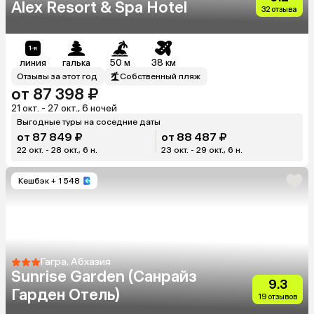
Alex Resort & Spa Hotel
32 отзыва
линия
галька
50 м
38 км
Отзывы за этот год
Собственный пляж
от 87 398 ₽
21 окт. - 27 окт., 6 ночей
Выгодные туры на соседние даты
от 87 849 ₽
от 88 487 ₽
22 окт. - 28 окт., 6 н.
23 окт. - 29 окт., 6 н.
Кешбэк
+ 1 548
Гагра, Абхазия
Sunrise Garden (Санрайз
9.3
Гарден Отель)
19 отзывов