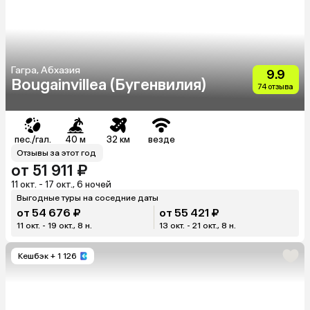
Гагра, Абхазия
9.9
Bougainvillea (Бугенвилия)
74 отзыва
пес./гал.
40 м
32 км
везде
Отзывы за этот год
от 51 911 ₽
11 окт. - 17 окт., 6 ночей
Выгодные туры на соседние даты
от 54 676 ₽
от 55 421 ₽
11 окт. - 19 окт., 8 н.
13 окт. - 21 окт., 8 н.
Кешбэк
+ 1 126