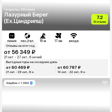
Гячрыпш, Абхазия
Лазурный Берег
7.2
(Ex.Цандрипш)
33 отзыва
линия
пес./гал.
15 м
17 км
везде
Отзывы за этот год
от 56 349 ₽
21 окт. - 27 окт., 6 ночей
Выгодные туры на соседние даты
от 60 469 ₽
от 60 787 ₽
21 окт. - 29 окт., 8 н.
14 окт. - 22 окт., 8 н.
Кешбэк
+ 1 390