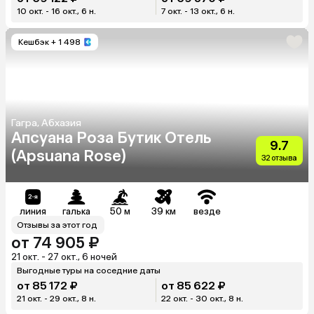
10 окт. - 16 окт., 6 н.
7 окт. - 13 окт., 6 н.
Кешбэк
+ 1 498
Гагра, Абхазия
Апсуана Роза Бутик Отель
9.7
(Apsuana Rose)
32 отзыва
линия
галька
50 м
39 км
везде
Отзывы за этот год
от 74 905 ₽
21 окт. - 27 окт., 6 ночей
Выгодные туры на соседние даты
от 85 172 ₽
от 85 622 ₽
21 окт. - 29 окт., 8 н.
22 окт. - 30 окт., 8 н.