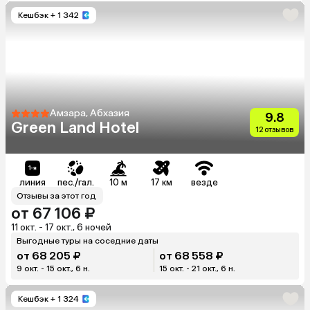
Кешбэк
+ 1 342
Амзара, Абхазия
9.8
Green Land Hotel
12 отзывов
линия
пес./гал.
10 м
17 км
везде
Отзывы за этот год
от 67 106 ₽
11 окт. - 17 окт., 6 ночей
Выгодные туры на соседние даты
от 68 205 ₽
от 68 558 ₽
9 окт. - 15 окт., 6 н.
15 окт. - 21 окт., 6 н.
Кешбэк
+ 1 324