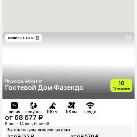
Кешбэк
+ 1 373
Пицунда, Абхазия
10
Гостевой Дом Фазенда
12 отзывов
линия
пес./гал.
510 м
58 км
везде
от 68 677 ₽
8 окт. - 14 окт., 6 ночей
Выгодные туры на соседние даты
от 69 122 ₽
от 69 570 ₽