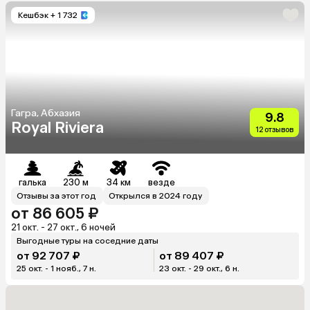
Кешбэк
+ 1 732
Гагра, Абхазия
9.8
Royal Riviera
12 отзывов
галька
230 м
34 км
везде
Отзывы за этот год
Открылся в 2024 году
от 86 605 ₽
21 окт. - 27 окт., 6 ночей
Выгодные туры на соседние даты
от 92 707 ₽
от 89 407 ₽
25 окт. - 1 нояб., 7 н.
23 окт. - 29 окт., 6 н.