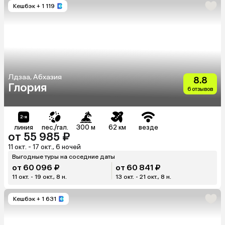
Кешбэк
+ 1 119
Лдзаа, Абхазия
8.8
Глория
6 отзывов
линия
пес./гал.
300 м
62 км
везде
от 55 985 ₽
11 окт. - 17 окт., 6 ночей
Выгодные туры на соседние даты
от 60 096 ₽
от 60 841 ₽
11 окт. - 19 окт., 8 н.
13 окт. - 21 окт., 8 н.
Кешбэк
+ 1 631