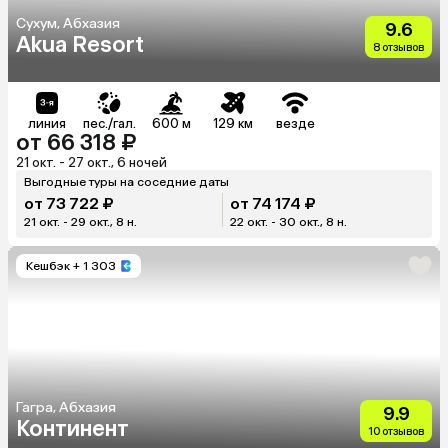
Сухум, Абхазия
9.6
Akua Resort
8 отзывов
линия
пес./гал.
600 м
129 км
везде
от 66 318 ₽
21 окт. - 27 окт., 6 ночей
Выгодные туры на соседние даты
от 73 722 ₽
от 74 174 ₽
21 окт. - 29 окт., 8 н.
22 окт. - 30 окт., 8 н.
Кешбэк
+ 1 303
Гагра, Абхазия
9.9
Континент
10 отзывов