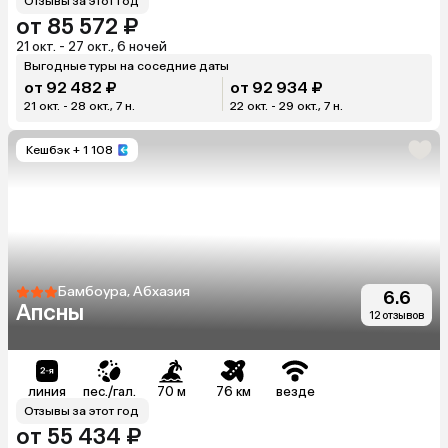
Отзывы за этот год
от 85 572 ₽
21 окт. - 27 окт., 6 ночей
Выгодные туры на соседние даты
от 92 482 ₽
от 92 934 ₽
21 окт. - 28 окт., 7 н.
22 окт. - 29 окт., 7 н.
Кешбэк
+ 1 108
Бамбоура, Абхазия
6.6
Апсны
12 отзывов
линия
пес./гал.
70 м
76 км
везде
Отзывы за этот год
от 55 434 ₽