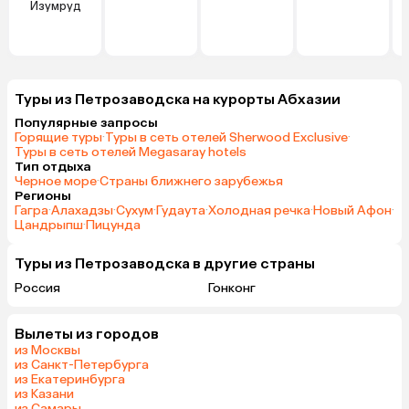
Изумруд
Г
Туры из Петрозаводска на курорты Абхазии
Популярные запросы
Горящие туры
·
Туры в сеть отелей Sherwood Exclusive
·
Туры в сеть отелей Megasaray hotels
Тип отдыха
Черное море
·
Страны ближнего зарубежья
Регионы
Гагра
·
Алахадзы
·
Сухум
·
Гудаута
·
Холодная речка
·
Новый Афон
·
Цандрыпш
·
Пицунда
Туры из Петрозаводска в другие страны
Россия
Гонконг
Вылеты из городов
из Москвы
из Санкт-Петербурга
из Екатеринбурга
из Казани
из Самары