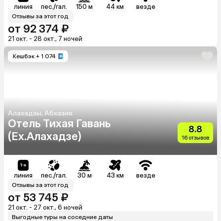
линия
пес./гал.
150 м
44 км
везде
Отзывы за этот год
от 92 374 ₽
21 окт. - 28 окт., 7 ночей
Кешбэк
+ 1 074
Алахадзы, Абхазия
Отель Тихая Гавань
8.8
(Ex.Алахадзе)
16 отзывов
линия
пес./гал.
30 м
43 км
везде
Отзывы за этот год
от 53 745 ₽
21 окт. - 27 окт., 6 ночей
Выгодные туры на соседние даты