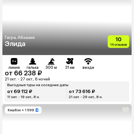
Гагра, Абхазия
10
Элида
14 отзывов
линия
галька
300 м
31 км
везде
от 66 238 ₽
21 окт. - 27 окт., 6 ночей
Выгодные туры на соседние даты
от 69 112 ₽
от 73 616 ₽
11 окт. - 19 окт., 8 н.
21 окт. - 29 окт., 8 н.
Кешбэк
+ 1 599