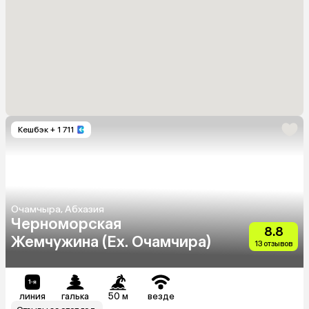
Кешбэк
+ 1 711
Очамчыра, Абхазия
Черноморская
8.8
Жемчужина (Ex. Очамчира)
13 отзывов
линия
галька
50 м
везде