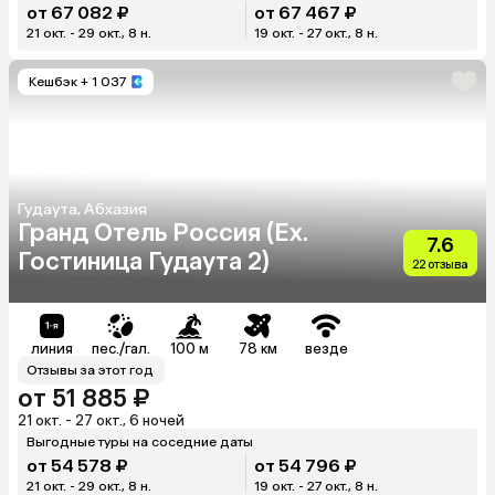
от 67 082 ₽
от 67 467 ₽
21 окт. - 29 окт., 8 н.
19 окт. - 27 окт., 8 н.
Кешбэк
+ 1 037
Гудаута, Абхазия
Гранд Отель Россия (Ex.
7.6
Гостиница Гудаута 2)
22 отзыва
линия
пес./гал.
100 м
78 км
везде
Отзывы за этот год
от 51 885 ₽
21 окт. - 27 окт., 6 ночей
Выгодные туры на соседние даты
от 54 578 ₽
от 54 796 ₽
21 окт. - 29 окт., 8 н.
19 окт. - 27 окт., 8 н.