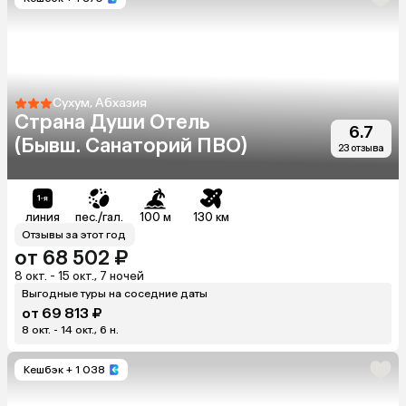
Сухум, Абхазия
Страна Души Отель
6.7
(Бывш. Санаторий ПВО)
23 отзыва
линия
пес./гал.
100 м
130 км
Отзывы за этот год
от 68 502 ₽
8 окт. - 15 окт., 7 ночей
Выгодные туры на соседние даты
от 69 813 ₽
8 окт. - 14 окт., 6 н.
Кешбэк
+ 1 038