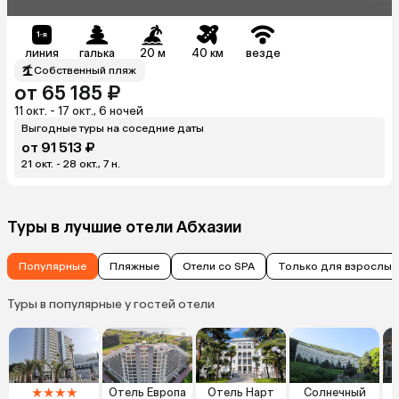
линия
галька
20 м
40 км
везде
Собственный пляж
от 65 185 ₽
11 окт. - 17 окт., 6 ночей
Выгодные туры на соседние даты
от 91 513 ₽
21 окт. - 28 окт., 7 н.
Туры в лучшие отели Абхазии
Популярные
Пляжные
Отели со SPA
Только для взрослых
Туры в популярные у гостей отели
★
★
★
★
Отель Европа
Отель Нарт
Солнечный