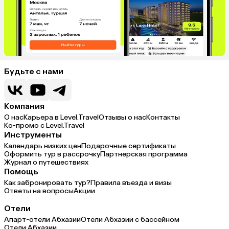
Будьте с нами
Компания
О нас
Карьера в Level.Travel
Отзывы о нас
Контакты
Ко-промо с Level.Travel
Инструменты
Календарь низких цен
Подарочные сертификаты
Оформить тур в рассрочку
Партнерская программа
Журнал о путешествиях
Помощь
Как забронировать тур?
Правила въезда и визы
Ответы на вопросы
Акции
Отели
Апарт-отели Абхазии
Отели Абхазии с бассейном
Отели Абхазии