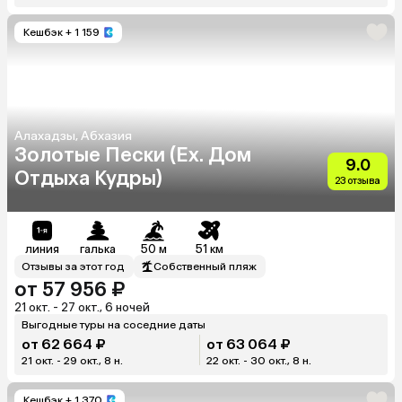
Кешбэк
+ 1 159
Алахадзы, Абхазия
Золотые Пески (Ex. Дом
9.0
Отдыха Кудры)
23 отзыва
линия
галька
50 м
51 км
Отзывы за этот год
Собственный пляж
от 57 956 ₽
21 окт. - 27 окт., 6 ночей
Выгодные туры на соседние даты
от 62 664 ₽
от 63 064 ₽
21 окт. - 29 окт., 8 н.
22 окт. - 30 окт., 8 н.
Кешбэк
+ 1 370