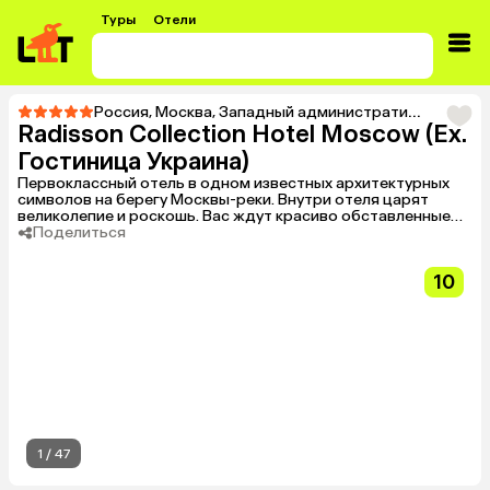
Туры
Отели
Россия
,
Москва
,
Западный административный округ (ЗАО)
Radisson Collection Hotel Moscow (Ex.
Гостиница Украина)
Первоклассный отель в одном известных архитектурных
символов на берегу Москвы-реки. Внутри отеля царят
великолепие и роскошь. Вас ждут красиво обставленные
номера, рестораны на любой вкус, инновационные
Поделиться
спортивные и оздоровительные центры, а также
панорамный бар на 31-м этаже. Отель также располагает
10
целой флотилией из десяти яхт, на которых можно в любое
время года совершить речной круиз и осмотреть
достопримечательности города.
1
/
47