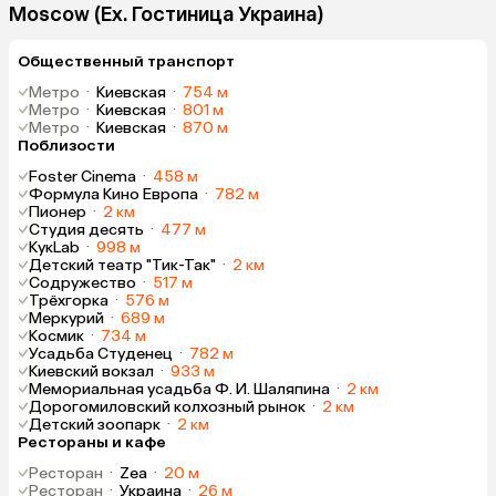
Moscow (Ex. Гостиница Украина)
Общественный транспорт
Метро
·
Киевская
·
754 м
Метро
·
Киевская
·
801 м
Метро
·
Киевская
·
870 м
Поблизости
Foster Cinema
·
458 м
Формула Кино Европа
·
782 м
Пионер
·
2 км
Студия десять
·
477 м
КукLab
·
998 м
Детский театр "Тик-Так"
·
2 км
Содружество
·
517 м
Трёхгорка
·
576 м
Меркурий
·
689 м
Космик
·
734 м
Усадьба Студенец
·
782 м
Киевский вокзал
·
933 м
Мемориальная усадьба Ф. И. Шаляпина
·
2 км
Дорогомиловский колхозный рынок
·
2 км
Детский зоопарк
·
2 км
Рестораны и кафе
Ресторан
·
Zea
·
20 м
Ресторан
·
Украина
·
26 м