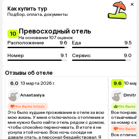
Как купить тур
Подбор, оплата, документы
Превосходный отель
10
На основании 107 оценок
Расположение
9.6
Еда
9.5
Номер
9.1
Сервис
9.0
Отзывы об отеле
6.0
9.6
13 марта 2026 г.
10 мар
Anastasiya
Dmitrij
Что было плохо
Что было 
Это было худшее проживание в отеле за всю 
Все понравил
мою жизнь. У меня отключилось отопление и 
отзывчивый 
мне нужно было найти отель рядом с домом, 
за номер с к
чтобы спокойно переночевать. В итоге я не 
Что было 
уснула этой ночью. Всю ночь соседи не 
Все отлично
давали спать, а персонал бездействовал. Я 