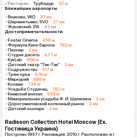
Ресторан
·
Трубадур
·
32 м
Ближайшие аэропорты
Внуково, VKO
·
27 км
Шереметьево, SVO
·
27 км
Жуковский, ZIA
·
42 км
Достопримечательности
Foster Cinema
·
458 м
Формула Кино Европа
·
782 м
Пионер
·
2 км
Студия десять
·
477 м
КукLab
·
998 м
Детский театр "Тик-Так"
·
2 км
Содружество
·
517 м
Трёхгорка
·
576 м
Меркурий
·
689 м
Космик
·
734 м
Усадьба Студенец
·
782 м
Киевский вокзал
·
933 м
Мемориальная усадьба Ф. И. Шаляпина
·
2 км
Дорогомиловский колхозный рынок
·
2 км
Детский зоопарк
·
2 км
Radisson Collection Hotel Moscow (Ex.
Гостиница Украина)
Построен: 1957 г. Реновация: 2010 г. Расположен: в г.