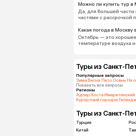
Можно ли купить тур в 
Да, для большей части
частями с рассрочкой 
Какая погода в Москву 
Октябрь — это хорошее
температуре воздуха и 
Туры из Санкт-Пе
Популярные запросы
Зима
·
Весна
·
Лето
·
Осень
·
На 
Показать все запросы
Регионы
Адлер
·
Хоста
·
Имеретинский 
Курортный городок
·
Геленд
Туры из Санкт-Пе
Турция
Ро
Китай
Та