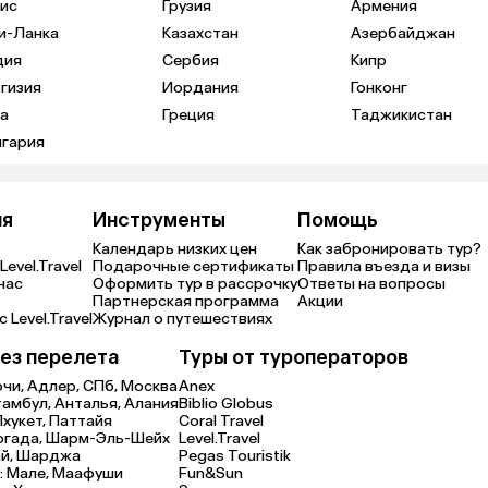
ис
Грузия
Армения
и-Ланка
Казахстан
Азербайджан
дия
Сербия
Кипр
гизия
Иордания
Гонконг
а
Греция
Таджикистан
лгария
ия
Инструменты
Помощь
Календарь низких цен
Как забронировать тур?
Level.Travel
Подарочные сертификаты
Правила въезда и визы
нас
Оформить тур в рассрочку
Ответы на вопросы
Партнерская программа
Акции
 Level.Travel
Журнал о путешествиях
ез перелета
Туры от туроператоров
очи,
Адлер,
СПб,
Москва
Anex
тамбул,
Анталья,
Алания
Biblio Globus
Пхукет,
Паттайя
Coral Travel
ргада,
Шарм-Эль-Шейх
Level.Travel
й,
Шарджа
Pegas Touristik
:
Мале,
Маафуши
Fun&Sun