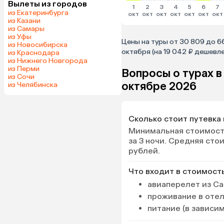
Вылеты из городов
1
2
3
4
5
6
7
из Екатеринбурга
окт
окт
окт
окт
окт
окт
окт
из Казани
из Самары
из Уфы
Цены на туры от 30 809 до 6
из Новосибирска
октября (на 19 042 ₽ дешевл
из Краснодара
из Нижнего Новгорода
из Перми
Вопросы о турах в
из Сочи
октябре 2026
из Челябинска
Сколько стоит путевка 
Минимальная стоимость
за 3 ночи. Средняя сто
рублей.
Что входит в стоимост
авиаперелет из Са
проживание в оте
питание (в зависи