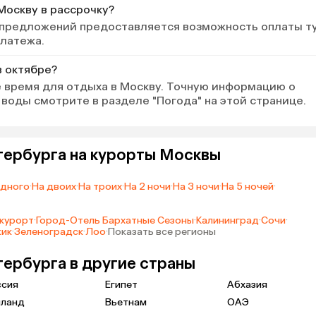
Москву в рассрочку?
 предложений предоставляется возможность оплаты т
платежа.
в октябре?
 время для отдыха в Москву. Точную информацию о
воды смотрите в разделе "Погода" на этой странице.
тербурга на курорты Москвы
одного
·
На двоих
·
На троих
·
На 2 ночи
·
На 3 ночи
·
На 5 ночей
·
курорт
·
Город-Отель Бархатные Сезоны
·
Калининград
·
Сочи
·
жик
·
Зеленоградск
·
Лоо
·
Показать все регионы
тербурга в другие страны
ссия
Египет
Абхазия
иланд
Вьетнам
ОАЭ