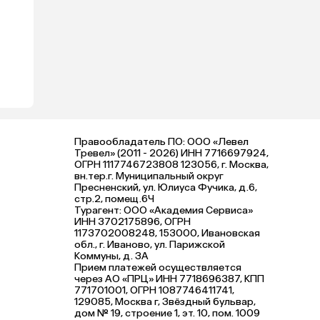
Правообладатель ПО: ООО «Левел
Тревел» (2011 - 2026) ИНН 7716697924,
ОГРН 1117746723808 123056, г. Москва,
вн.тер.г. Муниципальный округ
Пресненский, ул. Юлиуса Фучика, д.6,
стр.2, помещ.6Ч
Турагент: ООО «Академия Сервиса»
ИНН 3702175896, ОГРН
1173702008248, 153000, Ивановская
обл., г. Иваново, ул. Парижской
Коммуны, д. ЗА
Прием платежей осуществляется
через АО «ПРЦ» ИНН 7718696387, КПП
771701001, ОГРН 1087746411741,
129085, Москва г, Звёздный бульвар,
дом № 19, строение 1, эт. 10, пом. 1009