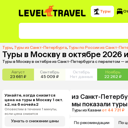
Туры
О
Туры
,
Туры из Санкт-Петербурга
,
Туры по России из Санкт-Пет
Туры в Москву в октябре 2026 
Туры в Москву в октябре из Санкт-Петербурга с перелетом — 
Август
Сентябрь
Октябрь
Ноябрь
23 661 ₽
45 009 ₽
Нет данных
22 262 ₽
Узнайте, когда снизится
из
Санкт-Петербу
цена на туры в Москву 1 окт.
мы показали туры
±2, на 6 ночей±2
Оповестим в течение 1 минуты,
Туры из Казани
от 44 731 ₽
если цена снизится
Узнать о снижении цены
По рекомендации
По ц