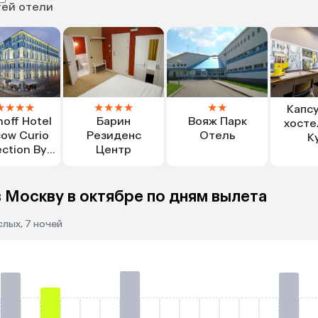
тей отели
★
★
★
★
★
★
★
★
★
★
Капс
off Hotel
Барин
Вояж Парк
хосте
ow Curio
Резиденс
Отель
К
ection By
Центр
ilton
 Москву в октябре по дням вылета
слых, 7 ночей