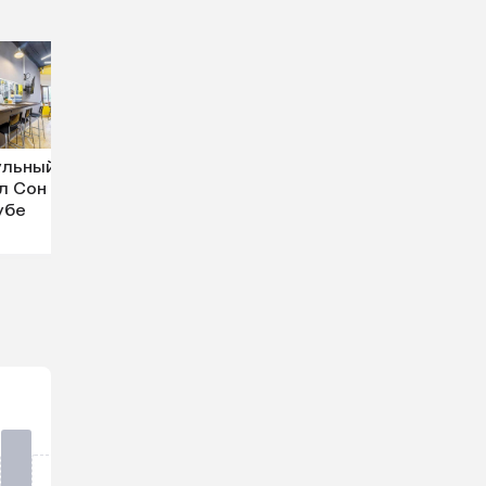
ульный
л Сон в
убе