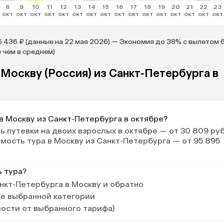
8
9
10
11
12
13
14
15
16
17
18
19
20
21
22
23
окт
окт
окт
окт
окт
окт
окт
окт
окт
окт
окт
окт
окт
окт
окт
окт
6 436 ₽ (данные на 22 мая 2026) — Экономия до 38% с вылетом 
е чем в среднем)
 Москву (Россия) из Санкт-Петербурга в
в Москву из Санкт-Петербурга в октябре?
 путевки на двоих взрослых в октябре — от 30 809 ру
имость тура в Москву из Санкт-Петербурга — от 95 895
ь тура?
нкт-Петербурга в Москву и обратно
ле выбранной категории
мости от выбранного тарифа)