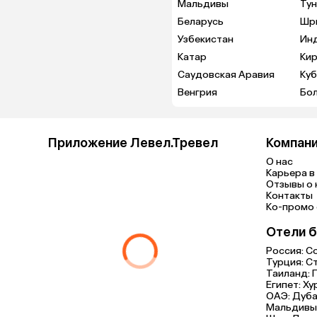
Мальдивы
Тун
Беларусь
Шр
Узбекистан
Ин
Катар
Кир
Саудовская Аравия
Куб
Венгрия
Бо
Приложение Левел.Тревел
Компан
О нас
Карьера в 
Отзывы о 
Контакты
Ко-промо с
Отели б
Россия:
С
Турция:
С
Таиланд:
Египет:
Ху
ОАЭ:
Дуба
Мальдивы