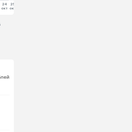
24
25
26
27
28
29
30
31
окт
окт
окт
окт
окт
окт
окт
окт
6
блей