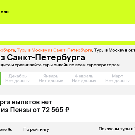
тели
ербурга
,
Туры в Москву из Санкт-Петербурга
,
Туры в Москву в ок
из Санкт-Петербурга
ищите и сравнивайте туры онлайн по всем туроператорам.
Декабрь
Январь
Февраль
Март
Нет данных
Нет данных
Нет данных
Нет данных
рга
вылетов нет
из
Пензы
от 72 565 ₽
Показаны туры в 
ене
По рейтингу