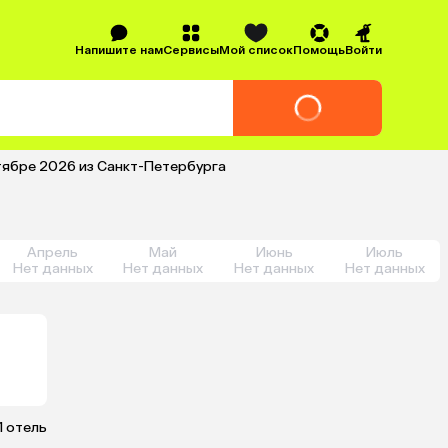
Напишите нам
Сервисы
Мой список
Помощь
Войти
тябре 2026 из Санкт-Петербурга
Апрель
Май
Июнь
Июль
Нет данных
Нет данных
Нет данных
Нет данных
1 отель