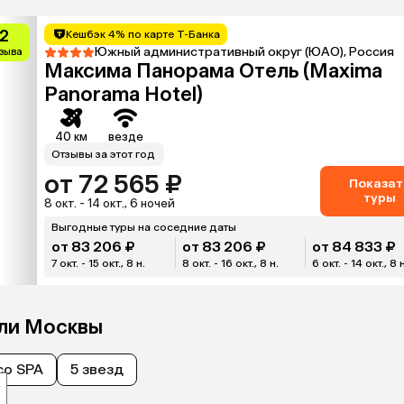
.2
Кешбэк 4% по карте Т-Банка
Южный административный округ (ЮАО), Россия
тзыва
Максима Панорама Отель (Maxima
Panorama Hotel)
40 км
везде
Отзывы за этот год
от 72 565 ₽
Показат
туры
8 окт. - 14 окт., 6 ночей
Выгодные туры на соседние даты
от 83 206 ₽
от 83 206 ₽
от 84 833 ₽
7 окт. - 15 окт., 8 н.
8 окт. - 16 окт., 8 н.
6 окт. - 14 окт., 8 
ели Москвы
со SPA
5 звезд
₽