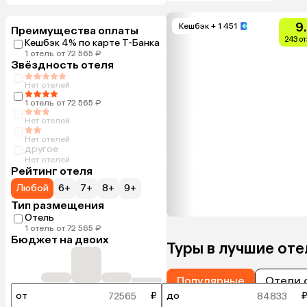
9
Кешбэк
+ 1 451
Преимущества оплаты
243 о
Кешбэк 4% по карте Т-Банка
1 отель от 72 565 ₽
Звёздность отеля
Нет отелей
1 отель от 72 565 ₽
Нет отелей
Нет отелей
другое
Нет отелей
Рейтинг отеля
Любой
6+
7+
8+
9+
Тип размещения
Отель
1 отель от 72 565 ₽
Бюджет на двоих
Туры в лучшие от
Популярные
Отели 
от
₽
до