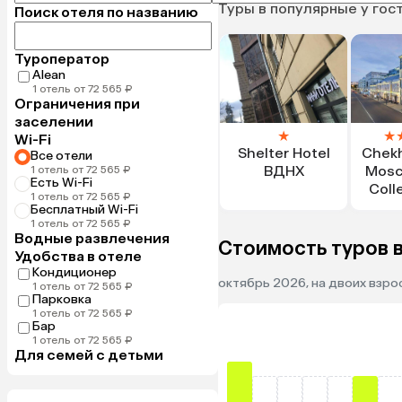
Туры в популярные у гос
Поиск отеля по названию
Туроператор
Alean
1 отель от 72 565 ₽
Ограничения при
заселении
★
★
Wi-Fi
Shelter Hotel
Chekh
Все отели
ВДНХ
Mosc
1 отель от 72 565 ₽
Есть Wi-Fi
Coll
1 отель от 72 565 ₽
H
Бесплатный Wi-Fi
1 отель от 72 565 ₽
Водные развлечения
Стоимость туров в
Удобства в отеле
Кондиционер
октябрь 2026, на двоих взро
1 отель от 72 565 ₽
Парковка
1 отель от 72 565 ₽
Бар
1 отель от 72 565 ₽
Для семей с детьми